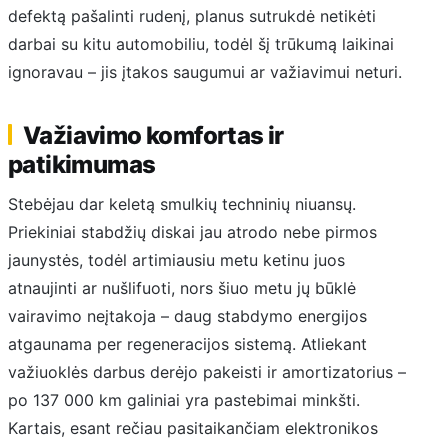
defektą pašalinti rudenį, planus sutrukdė netikėti
darbai su kitu automobiliu, todėl šį trūkumą laikinai
ignoravau – jis įtakos saugumui ar važiavimui neturi.
Važiavimo komfortas ir
patikimumas
Stebėjau dar keletą smulkių techninių niuansų.
Priekiniai stabdžių diskai jau atrodo nebe pirmos
jaunystės, todėl artimiausiu metu ketinu juos
atnaujinti ar nušlifuoti, nors šiuo metu jų būklė
vairavimo neįtakoja – daug stabdymo energijos
atgaunama per regeneracijos sistemą. Atliekant
važiuoklės darbus derėjo pakeisti ir amortizatorius –
po 137 000 km galiniai yra pastebimai minkšti.
Kartais, esant rečiau pasitaikančiam elektronikos