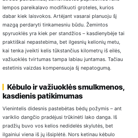
lempos pareikalavo modifikuoti groteles, kurios
dabar kiek laisvokos. Artėjant vasarai planuoju šį
mazgą perdaryti tinkamesniu būdu. Žemintos
spyruoklės yra kiek per standžios – kasdienybėje tai
praktiškai nepastebima, bet ilgesnių kelionių metu,
kai tenka įveikti kelis tūkstančius kilometrų iš eilės,
važiuoklės tvirtumas tampa labiau juntamas. Tačiau
estetinis vaizdas kompensuoja šį nepatogumą.
Kėbulo ir važiuoklės smulkmenos,
kasdienis patikimumas
Vienintelis didesnis pastebėtas bėdų požymis – ant
variklio dangčio pradėjusi trūkinėti lako danga. Iš
pradžių buvo vos kelios nedidelės skylutės, bet
ilgainiui viena iš jų išsiplėtė. Nors ketinau kėbulo