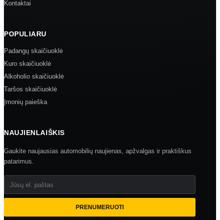
Kontaktai
POPULIARU
Padangų skaičiuoklė
Kuro skaičiuoklė
Alkoholio skaičiuoklė
Taršos skaičiuoklė
Įmonių paieška
NAUJIENLAIŠKIS
Gaukite naujausias automobilių naujienas, apžvalgas ir praktiškus
patarimus.
Jūsų el. paštas
PRENUMERUOTI