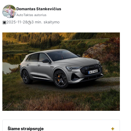
Domantas Stankevičius
AutoTaktas autorius
▣
◷
2025-11-28
3 min. skaitymo
+
Šiame straipsnyje