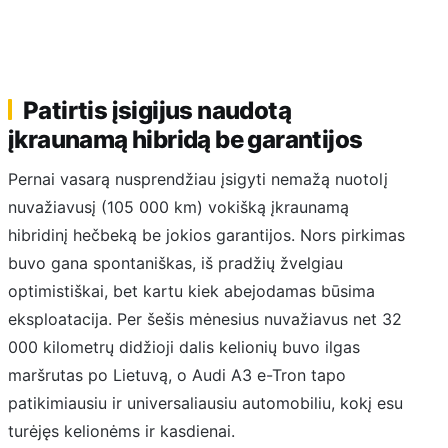
Patirtis įsigijus naudotą
įkraunamą hibridą be garantijos
Pernai vasarą nusprendžiau įsigyti nemažą nuotolį
nuvažiavusį (105 000 km) vokišką įkraunamą
hibridinį hečbeką be jokios garantijos. Nors pirkimas
buvo gana spontaniškas, iš pradžių žvelgiau
optimistiškai, bet kartu kiek abejodamas būsima
eksploatacija. Per šešis mėnesius nuvažiavus net 32
000 kilometrų didžioji dalis kelionių buvo ilgas
maršrutas po Lietuvą, o Audi A3 e-Tron tapo
patikimiausiu ir universaliausiu automobiliu, kokį esu
turėjęs kelionėms ir kasdienai.