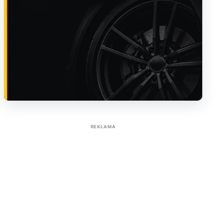
Sužinoti apie reklamą AutoTaktas portale
REKLAMA