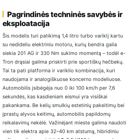
Pagrindinės techninės savybės ir
eksploatacija
Šis modelis turi patikimą 1,4 litro turbo variklį kartu
su nedideliu elektriniu motoru, kurių bendra galia
siekia 201 AG ir 330 Nm sukimo momentą – todėl e-
Tron drąsiai galima priskirti prie sportiškų hečbekų.
Tai ta pati platforma ir variklio kombinacija, kuri
naudojama ir analogiškuose koncerno modeliuose.
Automobilis įsibėgėja nuo 0 iki 100 km/h per 7,6
sekundės, kas kasdieniam eismui yra visiškai
pakankama. Be kelių smulkių estetinių pakeitimų bei
įprastų alyvos keitimų, automobilis papildomų
reikalavimų nekėlė. Važinėjant mieste galima naudoti
vien tik elektra apie 32–40 km atstumą, hibridiniu