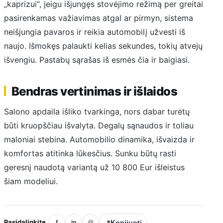
„kaprizui“, jeigu išjungęs stovėjimo režimą per greitai
pasirenkamas važiavimas atgal ar pirmyn, sistema
neišjungia pavaros ir reikia automobilį užvesti iš
naujo. Išmokęs palaukti kelias sekundes, tokių atvejų
išvengiu. Pastabų sąrašas iš esmės čia ir baigiasi.
Bendras vertinimas ir išlaidos
Salono apdaila išliko tvarkinga, nors dabar turėtų
būti kruopščiau išvalyta. Degalų sąnaudos ir toliau
maloniai stebina. Automobilio dinamika, išvaizda ir
komfortas atitinka lūkesčius. Sunku būtų rasti
geresnį naudotą variantą už 10 800 Eur išleistus
šiam modeliui.
Pasidalinkite
↗
Kopijuoti
f
in
@