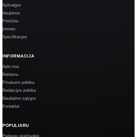
Apžvalgos
Naujienos
Priežiūra
Įmonės
Specifikacijos
INFORMACIJA
Apie mus
Reklama
Privatumo politika
Redakcijos politika
Naudojimo sąlygos
Kontaktai
POPULIARU
Padangų skaičiuoklė