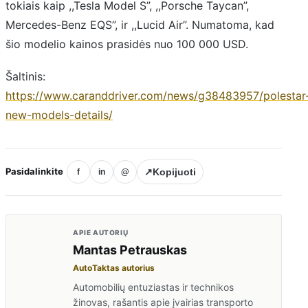
tokiais kaip ,,Tesla Model S”, ,,Porsche Taycan”,
Mercedes-Benz EQS”, ir ,,Lucid Air”. Numatoma, kad
šio modelio kainos prasidės nuo 100 000 USD.
Šaltinis:
https://www.caranddriver.com/news/g38483957/polestar
new-models-details/
Pasidalinkite
↗
Kopijuoti
f
in
@
APIE AUTORIŲ
Mantas Petrauskas
AutoTaktas autorius
Automobilių entuziastas ir technikos
žinovas, rašantis apie įvairias transporto