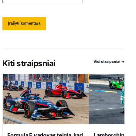
Kiti straipsniai
Visi straipsniai
→
Formula E vadovas teigia, kad
Lamborghini ats