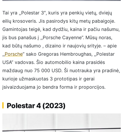
Tai yra ,,Polestar 3″, kuris yra penkių vietų, dviejų
eilių krosoveris. Jis pasirodys kitų metų pabaigoje.
Gamintojas teigė, kad dydžiu, kaina ir pačiu našumu,
jis bus panašus į ,,Porsche Cayenne”. Mūsų noras,
kad būtų našumo , dizaino ir naujovių srityje. – apie
,,
Porsche
” sako Gregoras Hembroughas, ,,Polestar
USA” vadovas. Šio automobilio kaina prasidės
maždaug nuo 75 000 USD. Ši nuotrauka yra pradinė,
kurioje užmaskuotas 3 prototipas ir gerai
įsivaizduojama jo bendra forma ir proporcijos.
Polestar 4 (2023)