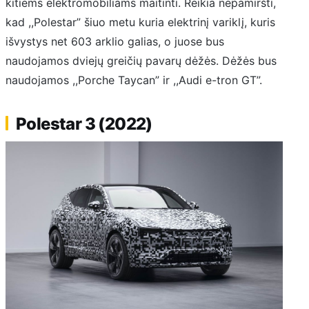
kitiems elektromobiliams maitinti. Reikia nepamiršti,
kad ,,Polestar” šiuo metu kuria elektrinį variklį, kuris
išvystys net 603 arklio galias, o juose bus
naudojamos dviejų greičių pavarų dėžės. Dėžės bus
naudojamos ,,Porche Taycan” ir ,,Audi e-tron GT”.
Polestar 3 (2022)