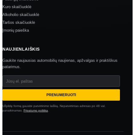
Kuro skaičiuoklė
Alkoholio skaičiuoklė
Taršos skaičiuoklė
Įmonių paieška
NAUJIENLAIŠKIS
Gaukite naujausias automobilių naujienas, apžvalgas ir praktiškus
patarimus.
Jūsų el. paštas
PRENUMERUOTI
Užpildę formą gausite patvirtinimo laišką. Nepatvirtintas adresas po 48 val.
panaikinamas.
Privatumo politika
.