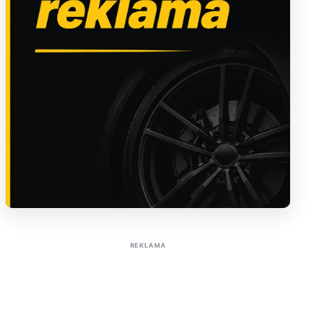
Sužinoti apie reklamą AutoTaktas portale
REKLAMA