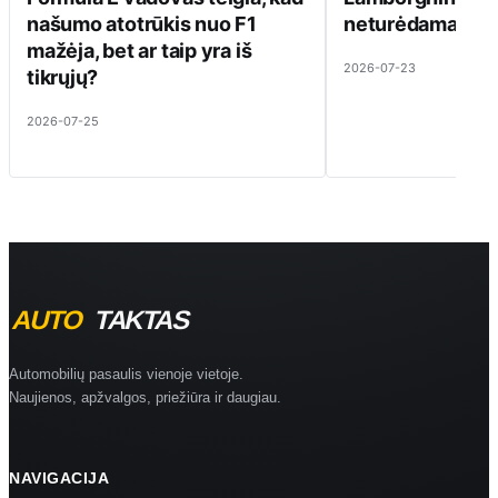
našumo atotrūkis nuo F1
neturėdama ką pa
mažėja, bet ar taip yra iš
2026-07-23
tikrųjų?
2026-07-25
Automobilių pasaulis vienoje vietoje.
Naujienos, apžvalgos, priežiūra ir daugiau.
NAVIGACIJA