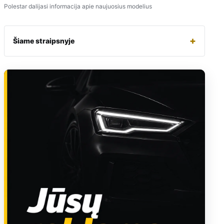
Polestar dalijasi informacija apie naujuosius modelius
+
Šiame straipsnyje