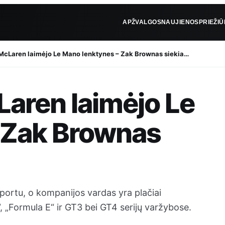
APŽVALGOS
NAUJIENOS
PRIEŽI
McLaren laimėjo Le Mano lenktynes – Zak Brownas siekia…
aren laimėjo Le
 Zak Brownas
portu, o kompanijos vardas yra plačiai
, „Formula E“ ir GT3 bei GT4 serijų varžybose.