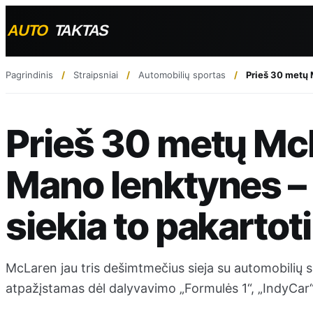
Pagrindinis
Straipsniai
Automobilių sportas
Prieš 30 metų 
Prieš 30 metų McL
Mano lenktynes –
siekia to pakartoti
McLaren jau tris dešimtmečius sieja su automobilių s
atpažįstamas dėl dalyvavimo „Formulės 1“, „IndyCar“