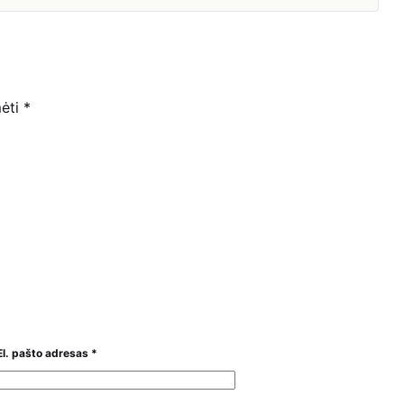
mėti
*
El. pašto adresas
*