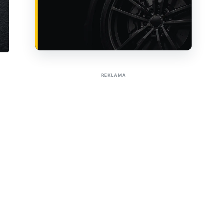
Sužinoti apie reklamą AutoTaktas portale
REKLAMA