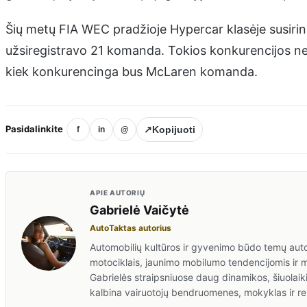
Šių metų FIA WEC pradžioje Hypercar klasėje susiri
užsiregistravo 21 komanda. Tokios konkurencijos ne
kiek konkurencinga bus McLaren komanda.
Pasidalinkite
↗
Kopijuoti
f
in
@
APIE AUTORIŲ
Gabrielė Vaičytė
AutoTaktas autorius
Automobilių kultūros ir gyvenimo būdo temų auto
motociklais, jaunimo mobilumo tendencijomis ir 
Gabrielės straipsniuose daug dinamikos, šiuolaiki
kalbina vairuotojų bendruomenes, mokyklas ir re