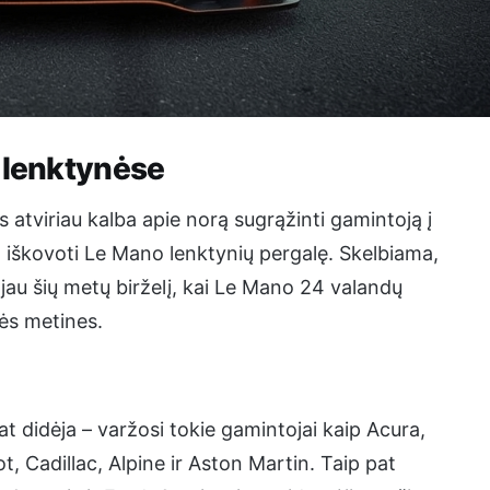
 lenktynėse
tviriau kalba apie norą sugrąžinti gamintoją į
 iškovoti Le Mano lenktynių pergalę. Skelbiama,
a jau šių metų birželį, kai Le Mano 24 valandų
ės metines.
t didėja – varžosi tokie gamintojai kaip Acura,
 Cadillac, Alpine ir Aston Martin. Taip pat