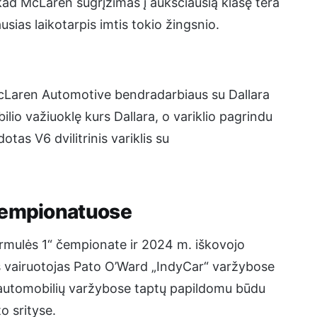
ad McLaren sugrįžimas į aukščiausią klasę tėra
usias laikotarpis imtis tokio žingsnio.
McLaren Automotive bendradarbiaus su Dallara
io važiuoklę kurs Dallara, o variklio pagrindu
tas V6 dvilitrinis variklis su
 čempionatuose
ormulės 1“ čempionate ir 2024 m. iškovojo
s vairuotojas Pato O’Ward „IndyCar“ varžybose
ų automobilių varžybose taptų papildomu būdu
o srityse.