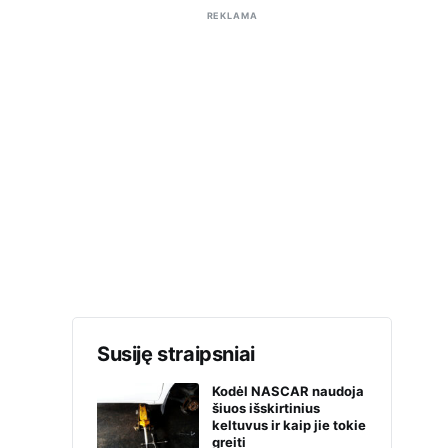
REKLAMA
Susiję straipsniai
Kodėl NASCAR naudoja
šiuos išskirtinius
keltuvus ir kaip jie tokie
greiti