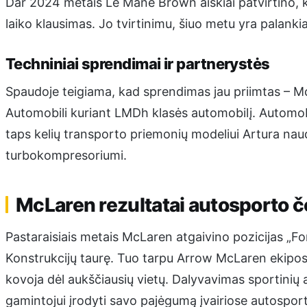
Dar 2024 metais Le Mane Brown aiškiai patvirtino, k
laiko klausimas. Jo tvirtinimu, šiuo metu yra palankia
Techniniai sprendimai ir partnerystės
Spaudoje teigiama, kad sprendimas jau priimtas – 
Automobili kuriant LMDh klasės automobilį. Automobil
taps kelių transporto priemonių modeliui Artura naudo
turbokompresoriumi.
McLaren rezultatai autosporto
Pastaraisiais metais McLaren atgaivino pozicijas „F
Konstrukcijų taurę. Tuo tarpu Arrow McLaren ekipo
kovoja dėl aukščiausių vietų. Dalyvavimas sportini
gamintojui įrodyti savo pajėgumą įvairiose autosport