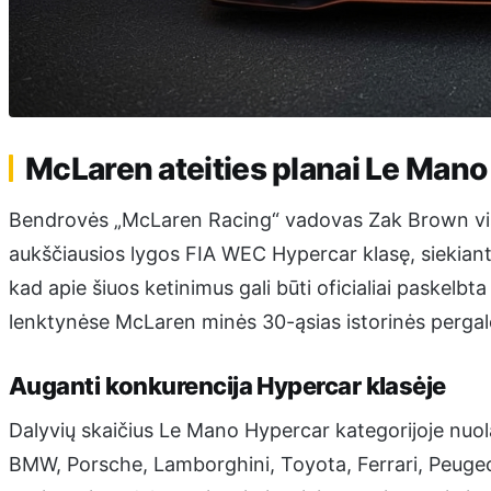
McLaren ateities planai Le Mano
Bendrovės „McLaren Racing“ vadovas Zak Brown vis a
aukščiausios lygos FIA WEC Hypercar klasę, siekiant
kad apie šiuos ketinimus gali būti oficialiai paskelbt
lenktynėse McLaren minės 30-ąsias istorinės pergal
Auganti konkurencija Hypercar klasėje
Dalyvių skaičius Le Mano Hypercar kategorijoje nuola
BMW, Porsche, Lamborghini, Toyota, Ferrari, Peugeot,