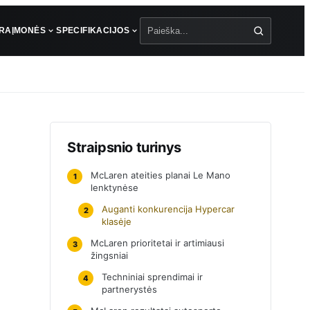
ŪRA
ĮMONĖS
SPECIFIKACIJOS
Paieška
Straipsnio turinys
McLaren ateities planai Le Mano
1
lenktynėse
Auganti konkurencija Hypercar
2
klasėje
McLaren prioritetai ir artimiausi
3
žingsniai
Techniniai sprendimai ir
4
partnerystės