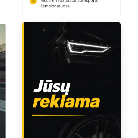
McLaren rezultatai autosporto
5
čempionatuose