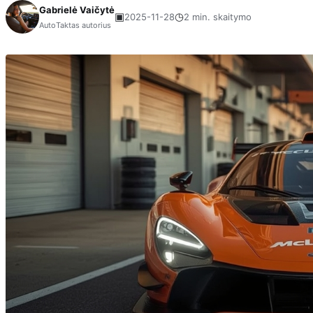
Gabrielė Vaičytė
▣
◷
2025-11-28
2 min. skaitymo
AutoTaktas autorius