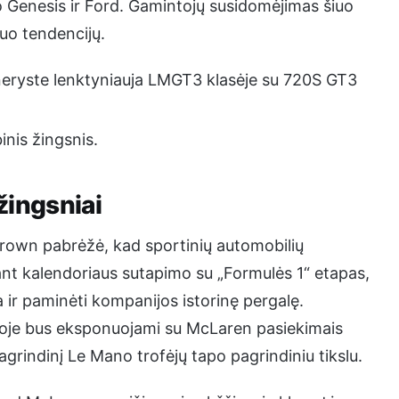
o Genesis ir Ford. Gamintojų susidomėjimas šiuo
uo tendencijų.
eryste lenktyniauja LMGT3 klasėje su 720S GT3
inis žingsnis.
 žingsniai
own pabrėžė, kad sportinių automobilių
ant kalendoriaus sutapimo su „Formulės 1“ etapas,
r paminėti kompanijos istorinę pergalę.
ioje bus eksponuojami su McLaren pasiekimais
pagrindinį Le Mano trofėjų tapo pagrindiniu tikslu.