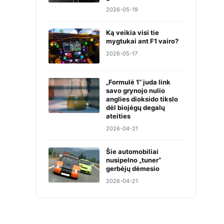
2026-05-19
Ką veikia visi tie
mygtukai ant F1 vairo?
2026-05-17
„Formulė 1“ juda link
savo grynojo nulio
anglies dioksido tikslo
dėl biojėgų degalų
ateities
2026-04-21
Šie automobiliai
nusipelno „tuner“
gerbėjų dėmesio
2026-04-21