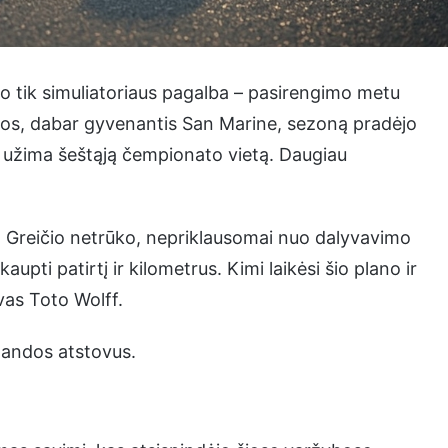
jo tik simuliatoriaus pagalba – pasirengimo metu
onijos, dabar gyvenantis San Marine, sezoną pradėjo
s užima šeštąją čempionato vietą. Daugiau
s. Greičio netrūko, nepriklausomai nuo dalyvavimo
pti patirtį ir kilometrus. Kimi laikėsi šio plano ir
vas Toto Wolff.
mandos atstovus.