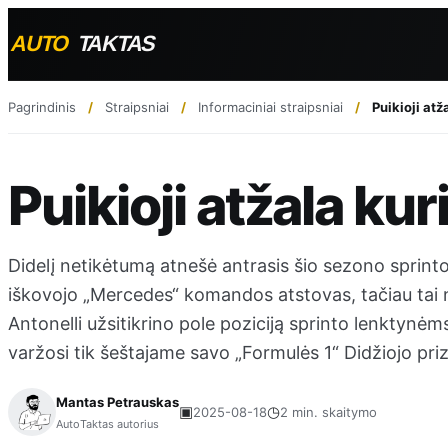
Pagrindinis
Straipsniai
Informaciniai straipsniai
Puikioji atž
Puikioji atžala ku
Didelį netikėtumą atnešė antrasis šio sezono sprinto
iškovojo „Mercedes“ komandos atstovas, tačiau tai 
Antonelli užsitikrino pole poziciją sprinto lenktynė
varžosi tik šeštajame savo „Formulės 1“ Didžiojo pri
Mantas Petrauskas
▣
◷
2025-08-18
2 min. skaitymo
AutoTaktas autorius