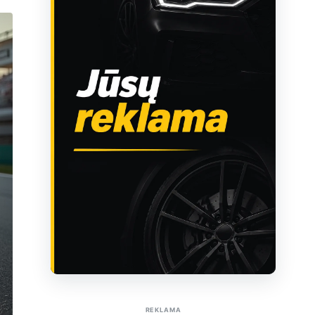
Sužinoti apie reklamą AutoTaktas portale
REKLAMA