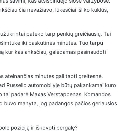
mas savimi, kas atsispindėjo šiose varžybose.
ščiau čia nevažiavo, lūkesčiai išliko kuklūs,
užtikrintai pateko tarp penkių greičiausių. Tai
ešimtuke iki paskutinės minutės. Tuo tarpu
są kur kas anksčiau, galėdamas pasinaudoti
as ateinančias minutes gali tapti greitesnė.
ad Russello automobilyje būtų pakankamai kuro
aip tai padarė Maxas Verstappenas. Komandos
kad buvo manyta, jog padangos pačios geriausios
pole poziciją ir iškovoti pergalę?