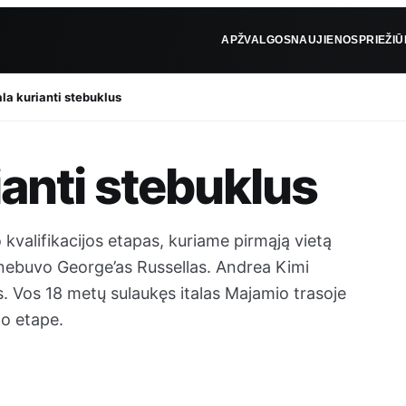
APŽVALGOS
NAUJIENOS
PRIEŽI
ala kurianti stebuklus
rianti stebuklus
 kvalifikacijos etapas, kuriame pirmąją vietą
nebuvo George’as Russellas. Andrea Kimi
ms. Vos 18 metų sulaukęs italas Majamio trasoje
zo etape.