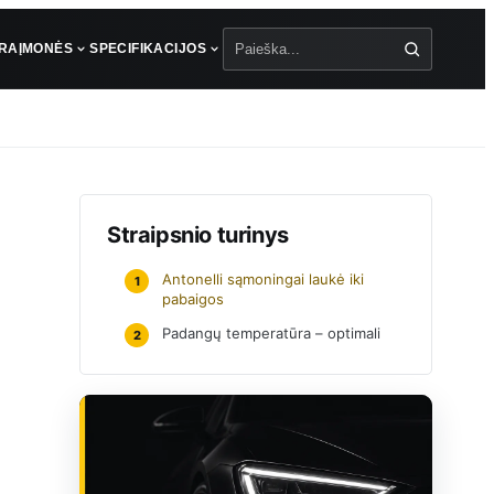
ŪRA
ĮMONĖS
SPECIFIKACIJOS
Paieška
Straipsnio turinys
Antonelli sąmoningai laukė iki
1
pabaigos
Padangų temperatūra – optimali
2