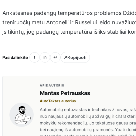
Ankstesnės padangų temperatūros problemos Džidoje
treniruočių metu Antonelli ir Russellui leido nuvažiuoti
įsitikintų, jog padangų temperatūra išliks stabiliai k
Pasidalinkite
↗
Kopijuoti
f
in
@
APIE AUTORIŲ
Mantas Petrauskas
AutoTaktas autorius
Automobilių entuziastas ir technikos žinovas, rašan
nuo naujausių automobilių apžvalgų ir charakteris
mokyklų rekomendacijų. Jo tekstuose gausu prakt
bei naujienų iš automobilių pramonės. Ypač domis