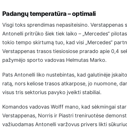
Padangų temperatūra – optimali
Visgi toks sprendimas nepasiteisino. Verstappenas 
Antonelli pritrūko šiek tiek laiko – „Mercedes“ pilot
tokio tempo skirtumą tuo, kad visi „Mercedes“ partn
Verstappenas trasos tiesiosiose prarado apie 0,4 sek
pažymėjo sporto vadovas Helmutas Marko.
Pats Antonelli liko nustebintas, kad galutinėje įskait
ratą, nors keliose trasos atkarpose, jo nuomone, dar
visus tris sektorius pavyko įveikti stabiliai.
Komandos vadovas Wolff mano, kad sėkmingai startavę
Verstappenas, Norris ir Piastri treniruotėse demonst
važiuodamas Antonelli varžovus privers likti sūkuriu