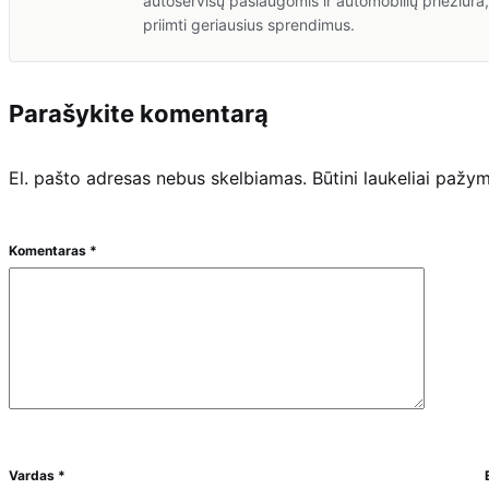
autoservisų paslaugomis ir automobilių priežiūr
priimti geriausius sprendimus.
Parašykite komentarą
El. pašto adresas nebus skelbiamas.
Būtini laukeliai pažy
Komentaras
*
Vardas
*