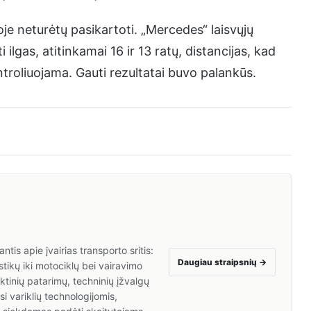
 neturėtų pasikartoti. „Mercedes“ laisvųjų
 ilgas, atitinkamai 16 ir 13 ratų, distancijas, kad
ontroliuojama. Gauti rezultatai buvo palankūs.
tis apie įvairias transporto sritis:
Daugiau straipsnių
→
tikų iki motociklų bei vairavimo
inių patarimų, techninių įžvalgų
i variklių technologijomis,