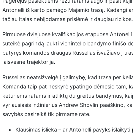
Pagerėjus pasiektiems rezultatams augo ir pasitikėji
Antonelli iš karto pamėgo Majamio trasą. Kadangi ank
tačiau italas nebijodamas prisiėmė ir daugiau rizikos.
Pirmuose dviejuose kvalifikacijos etapuose Antonelli 
suteikė pagrindą laukti vienintelio bandymo finišo d
patyręs komandos draugas Russellas išvažiavo į tra
laisvesne trajektorija.
Russellas neatsižvelgė į galimybę, kad trasa per keli
Komanda taip pat neskyrė ypatingo dėmesio tam, k
keturiems ratams ir atliktų du greitus bandymus, k
vyriausiasis inžinierius Andrew Shovlin paaiškino, 
savybės pasireikš tik pirmame rate.
Klausimas išlieka – ar Antonelli pavyks išlaikyti 