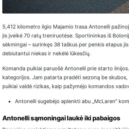
5,412 kilometro ilgio Majamio trasa Antonelli pažino
jis įveikė 70 ratų treniruotėse. Sportininkas iš Bol
sėkmingai – surinkęs 38 taškus per penkis etapus ji
debiutantui niekas ir nekėlė lūkesčių.
Komanda puikiai paruošė Antonelli prie starto linijo
kategorijos. Jam patarta pradėti sezoną be skubos, kau
puikiai valdė rizikas, kaip pažymėjo komandos vado
Antonelli sugebėjo aplenkti abu „McLaren“ ko
Antonelli sąmoningai laukė iki pabaigos