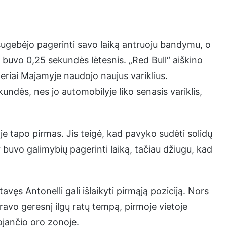
sugebėjo pagerinti savo laiką antruoju bandymu, o
as buvo 0,25 sekundės lėtesnis. „Red Bull“ aiškino
eriai Majamyje naudojo naujus variklius.
undės, nes jo automobilyje liko senasis variklis,
oje tapo pirmas. Jis teigė, kad pavyko sudėti solidų
 buvo galimybių pagerinti laiką, tačiau džiugu, kad
s Antonelli gali išlaikyti pirmąją poziciją. Nors
ravo geresnį ilgų ratų tempą, pirmoje vietoje
ojančio oro zonoje.