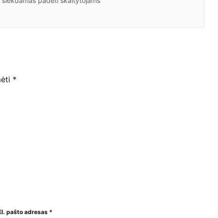
a, siekdamas padėti skaitytojams
mėti
*
El. pašto adresas
*