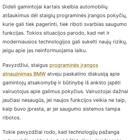
Dideli gamintojai kartais skelbia automobilių
atšaukimus dėl staigių programinės įrangos pokyčių,
kurie gali tiek pagerinti, tiek riboti svarbias saugumo
funkcijas. Tokios situacijos parodo, kad net ir
moderniausios technologijos gali sukelti naujų rizikų,
jeigu apie jas neinformuojama laiku.
Pavyzdžiui, staigus
programinės įrangos
atnaujinimas BMW
atveju paskatino diskusiją apie
gamintojų atsakomybę ir būtinybę iš anksto įspėti
vairuotojus apie galimus pokyčius. Vairuotojai dažnai
jaučiasi nesaugūs, jei naujos funkcijos veikia ne taip,
kaip buvo įprasta, ar jei saugumo sistemos tampa
ribotos.
Tokie pavyzdžiai rodo, kad technologijų pažanga