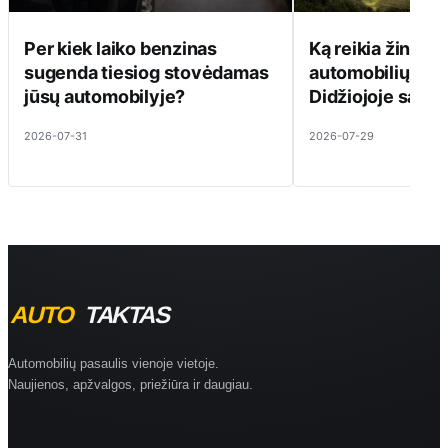
Per kiek laiko benzinas
Ką reikia žinoti 
sugenda tiesiog stovėdamas
automobilių kul
jūsų automobilyje?
Didžiojoje saloj
2026-07-31
2026-07-29
Automobilių pasaulis vienoje vietoje.
Naujienos, apžvalgos, priežiūra ir daugiau.