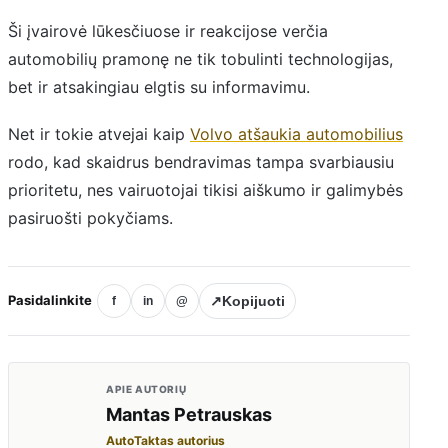
Ši įvairovė lūkesčiuose ir reakcijose verčia
automobilių pramonę ne tik tobulinti technologijas,
bet ir atsakingiau elgtis su informavimu.
Net ir tokie atvejai kaip
Volvo atšaukia automobilius
rodo, kad skaidrus bendravimas tampa svarbiausiu
prioritetu, nes vairuotojai tikisi aiškumo ir galimybės
pasiruošti pokyčiams.
Pasidalinkite
↗
Kopijuoti
f
in
@
APIE AUTORIŲ
Mantas Petrauskas
AutoTaktas autorius