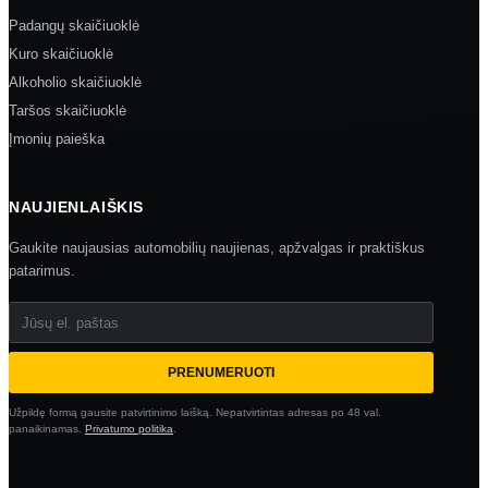
Padangų skaičiuoklė
Kuro skaičiuoklė
Alkoholio skaičiuoklė
Taršos skaičiuoklė
Įmonių paieška
NAUJIENLAIŠKIS
Gaukite naujausias automobilių naujienas, apžvalgas ir praktiškus
patarimus.
Jūsų el. paštas
PRENUMERUOTI
Užpildę formą gausite patvirtinimo laišką. Nepatvirtintas adresas po 48 val.
panaikinamas.
Privatumo politika
.