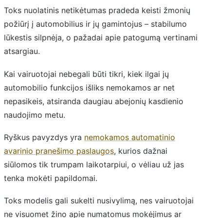
Toks nuolatinis netikėtumas pradeda keisti žmonių
požiūrį į automobilius ir jų gamintojus – stabilumo
lūkestis silpnėja, o pažadai apie patogumą vertinami
atsargiau.
Kai vairuotojai nebegali būti tikri, kiek ilgai jų
automobilio funkcijos išliks nemokamos ar net
nepasikeis, atsiranda daugiau abejonių kasdienio
naudojimo metu.
Ryškus pavyzdys yra
nemokamos automatinio
avarinio pranešimo paslaugos
, kurios dažnai
siūlomos tik trumpam laikotarpiui, o vėliau už jas
tenka mokėti papildomai.
Toks modelis gali sukelti nusivylimą, nes vairuotojai
ne visuomet žino apie numatomus mokėjimus ar