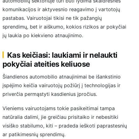
automobilių sektoriuje turi būti lydima skaidresnės
komunikacijos ir aktyvesnio reagavimo į vartotojų
pastabas. Vairuotojai tikisi ne tik pažangių
sprendimų, bet ir aiškumo, kokios rizikos ar pokyčiai
jų laukia po kiekvieno atnaujinimo.
Kas keičiasi: laukiami ir nelaukti
pokyčiai ateities keliuose
Šiandienos automobilio atnaujinimai be išankstinio
įspėjimo keičia vairuotojų požiūrį į technologijas ir
priverčia permąstyti kasdienius įpročius.
Vieniems vairuotojams tokie pasikeitimai tampa
natūralia dalimi, jie greičiau prisitaiko ir nebesitiki
visiško stabilumo, kiti – pradeda ieškoti paprastesnių
ar patikimesnių sprendimų.