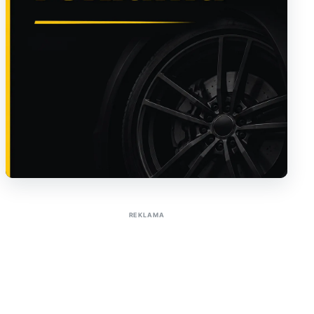
Sužinoti apie reklamą AutoTaktas portale
REKLAMA