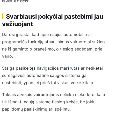
jausmą kelyje.
Svarbiausi pokyčiai pastebimi jau
važiuojant
Darosi įprasta, kad apie naujus automobilio ar
programėlės funkcijų atnaujinimus vairuotojai sužino
ne iš gamintojo pranešimo, o tiesiog sėdėdami prie
vairo.
Staiga pasikeitęs navigacijos maršrutas ar netikėtai
sureagavusi automatinė saugos sistema gali
nustebinti, ypač jei prieš tai viskas veikė kitaip.
Tokiais atvejais vairuotojams nelieka nieko kito, kaip
tik išmokti naują sistemą tiesiog kelyje, be jokių
papildomų paaiškinimų ar įspėjimų.