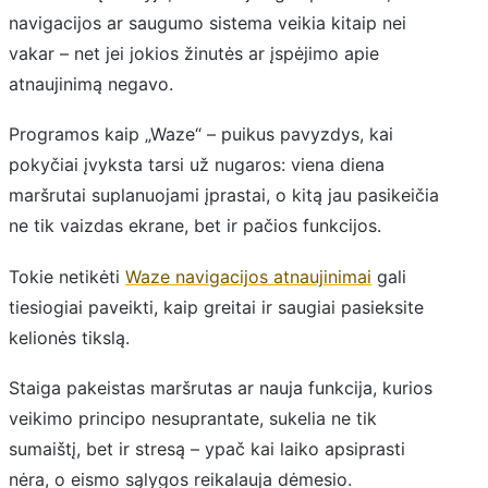
navigacijos ar saugumo sistema veikia kitaip nei
vakar – net jei jokios žinutės ar įspėjimo apie
atnaujinimą negavo.
Programos kaip „Waze“ – puikus pavyzdys, kai
pokyčiai įvyksta tarsi už nugaros: viena diena
maršrutai suplanuojami įprastai, o kitą jau pasikeičia
ne tik vaizdas ekrane, bet ir pačios funkcijos.
Tokie netikėti
Waze navigacijos atnaujinimai
gali
tiesiogiai paveikti, kaip greitai ir saugiai pasieksite
kelionės tikslą.
Staiga pakeistas maršrutas ar nauja funkcija, kurios
veikimo principo nesuprantate, sukelia ne tik
sumaištį, bet ir stresą – ypač kai laiko apsiprasti
nėra, o eismo sąlygos reikalauja dėmesio.