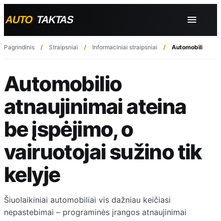
Pagrindinis
Straipsniai
Informaciniai straipsniai
Automobilio atnau
Automobilio
atnaujinimai ateina
be įspėjimo, o
vairuotojai sužino tik
kelyje
Šiuolaikiniai automobiliai vis dažniau keičiasi
nepastebimai – programinės įrangos atnaujinimai