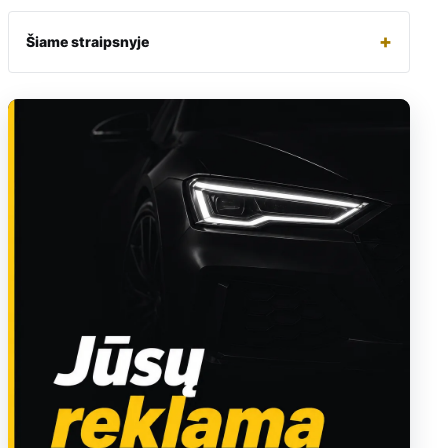
+
Šiame straipsnyje