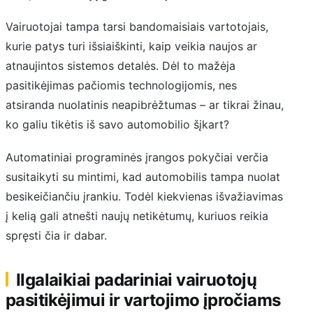
Vairuotojai tampa tarsi bandomaisiais vartotojais,
kurie patys turi išsiaiškinti, kaip veikia naujos ar
atnaujintos sistemos detalės. Dėl to mažėja
pasitikėjimas pačiomis technologijomis, nes
atsiranda nuolatinis neapibrėžtumas – ar tikrai žinau,
ko galiu tikėtis iš savo automobilio šįkart?
Automatiniai programinės įrangos pokyčiai verčia
susitaikyti su mintimi, kad automobilis tampa nuolat
besikeičiančiu įrankiu. Todėl kiekvienas išvažiavimas
į kelią gali atnešti naujų netikėtumų, kuriuos reikia
spręsti čia ir dabar.
Ilgalaikiai padariniai vairuotojų
pasitikėjimui ir vartojimo įpročiams