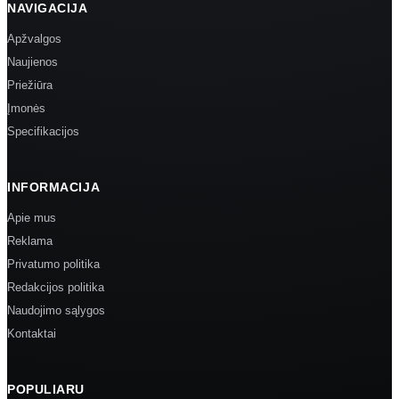
NAVIGACIJA
Apžvalgos
Naujienos
Priežiūra
Įmonės
Specifikacijos
INFORMACIJA
Apie mus
Reklama
Privatumo politika
Redakcijos politika
Naudojimo sąlygos
Kontaktai
POPULIARU