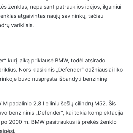
s ženklas, nepaisant patrauklios idėjos, ilgainiui
ženklas atgaivintas naujų savininkų, tačiau
drų varikliais.
“ kurį laiką priklausė BMW, todėl atsirado
lius. Nors klasikinis „Defender“ dažniausiai liko
e rinkoje buvo nuspręsta išbandyti benzininę
 padalinio 2,8 l eiliniu šešių cilindrų M52. Šis
buvo benzininis „Defender“, kai tokia komplektacija
a, o po 2000 m. BMW pasitraukus iš prekės ženklo
aigėsi.