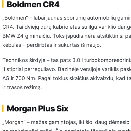
Boldmen CR4
„Boldmen“ – labai jaunas sportinių automobilių gamin
CR4. Tai dviejų durų kabrioletas su ilgu variklio dangč
BMW Z4 giminaičiu. Toks įspūdis nėra atsitiktinis: pa
kėbulas – perdirbtas ir sukurtas iš naujo.
Technikos širdyje – tas pats 3,0 l turbokompresorini
jį stipriai perreguliavo. Bazinėje versijoje variklis p
AG ir 700 Nm. Pagal tokius skaičius akivaizdu, kad ta
ir trasos režimą.
Morgan Plus Six
„Morgan“ – mažas gamintojas, iki šiol daug dėmesio sk