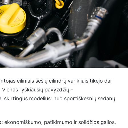
as eiliniais šešių cilindrų varikliais tikėjo dar
l. Vienas ryškiausių pavyzdžių –
ai skirtingus modelius: nuo sportiškesnių sedanų
o: ekonomiškumo, patikimumo ir solidžios galios.