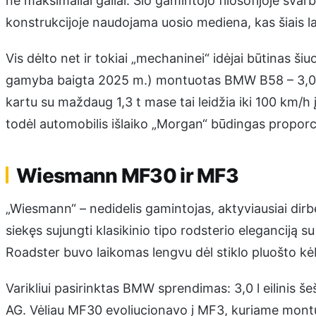
ne maksimaliai galiai. Šio gamintojo filosofijoje svarb
konstrukcijoje naudojama uosio mediena, kas šiais l
Vis dėlto net ir tokiai „mechaninei“ idėjai būtinas šiuo
gamyba baigta 2025 m.) montuotas BMW B58 – 3,0 l 
kartu su maždaug 1,3 t mase tai leidžia iki 100 km/h į
todėl automobilis išlaiko „Morgan“ būdingas proporcij
Wiesmann MF30 ir MF3
„Wiesmann“ – nedidelis gamintojas, aktyviausiai di
siekęs sujungti klasikinio tipo rodsterio eleganciją 
Roadster buvo laikomas lengvu dėl stiklo pluošto kė
Varikliui pasirinktas BMW sprendimas: 3,0 l eilinis še
AG. Vėliau MF30 evoliucionavo į MF3, kuriame montu