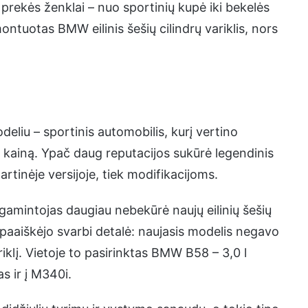
i prekės ženklai – nuo sportinių kupė iki bekelės
ontuotas BMW eilinis šešių cilindrų variklis, nors
liu – sportinis automobilis, kurį vertino
lią kainą. Ypač daug reputacijos sukūrė legendinis
rtinėje versijoje, tiek modifikacijoms.
amintojas daugiau nebekūrė naujų eilinių šešių
paaiškėjo svarbi detalė: naujasis modelis negavo
iklį. Vietoje to pasirinktas BMW B58 – 3,0 l
s ir į M340i.