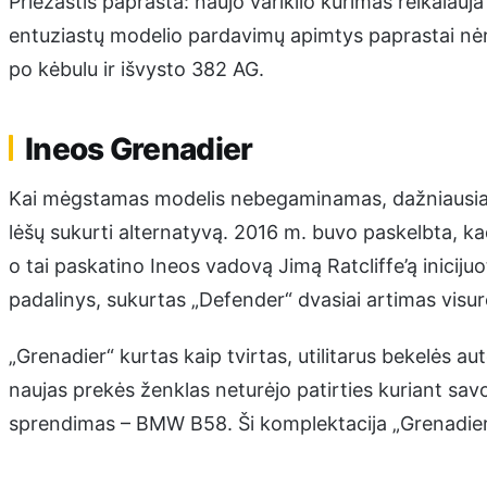
Priežastis paprasta: naujo variklio kūrimas reikalauja
entuziastų modelio pardavimų apimtys paprastai n
po kėbulu ir išvysto 382 AG.
Ineos Grenadier
Kai mėgstamas modelis nebegaminamas, dažniausiai b
lėšų sukurti alternatyvą. 2016 m. buvo paskelbta, ka
o tai paskatino Ineos vadovą Jimą Ratcliffe’ą iniciju
padalinys, sukurtas „Defender“ dvasiai artimas visur
„Grenadier“ kurtas kaip tvirtas, utilitarus bekelės 
naujas prekės ženklas neturėjo patirties kuriant savo
sprendimas – BMW B58. Ši komplektacija „Grenadie