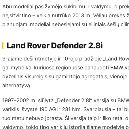
Abu modeliai pasižymėjo sukibimu ir valdymu, o prekė
neįsitvirtino – veikla nutrūko 2013 m. Vėliau prekės 
planuojami modeliai nebesiejami su eiliniais šešių cilin
Land Rover Defender 2.8i
9-ajame dešimtmetyje ir 10-ojo pradžioje „Land Rover
galimybė kai kuriuose regionuose panaudoti BMW varik
dyzelinis visureigis su gamintojo agregatais, vienoj
alternatyvą.
1997–2002 m. siūlyta „Defender 2.8i“ versija su BMW M
variklis išvystė 190 AG ir 281 Nm. Svarbiausia – tai 
tuo metu nebuvo įprasta. Ši versija taip ir liko ret
valdymo, tokio tipo variklių istorija šiame modelyje b