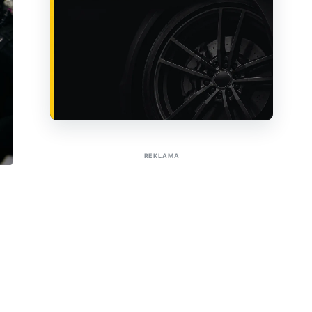
Sužinoti apie reklamą AutoTaktas portale
REKLAMA