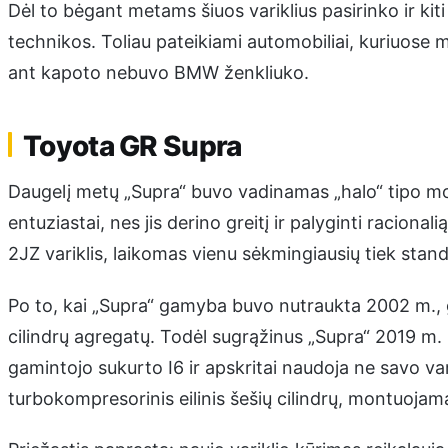
Dėl to bėgant metams šiuos variklius pasirinko ir kit
technikos. Toliau pateikiami automobiliai, kuriuose m
ant kapoto nebuvo BMW ženkliuko.
Toyota GR Supra
Daugelį metų „Supra“ buvo vadinamas „halo“ tipo mode
entuziastai, nes jis derino greitį ir palyginti raciona
2JZ variklis, laikomas vienu sėkmingiausių tiek standa
Po to, kai „Supra“ gamyba buvo nutraukta 2002 m., g
cilindrų agregatų. Todėl sugrąžinus „Supra“ 2019 m. 
gamintojo sukurto I6 ir apskritai naudoja ne savo var
turbokompresorinis eilinis šešių cilindrų, montuojama