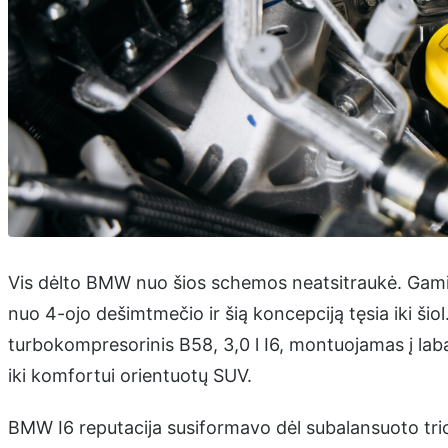
Vis dėlto BMW nuo šios schemos neatsitraukė. Gamintoj
nuo 4-ojo dešimtmečio ir šią koncepciją tęsia iki šio
turbokompresorinis B58, 3,0 l I6, montuojamas į lab
iki komfortui orientuotų SUV.
BMW I6 reputacija susiformavo dėl subalansuoto tri