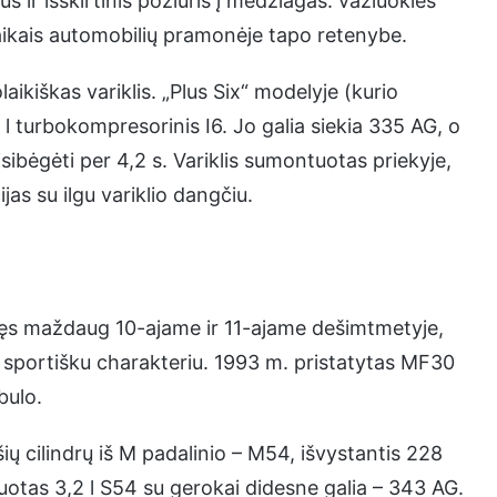
us ir išskirtinis požiūris į medžiagas: važiuoklės
aikais automobilių pramonėje tapo retenybe.
laikiškas variklis. „Plus Six“ modelyje (kurio
turbokompresorinis I6. Jo galia siekia 335 AG, o
sibėgėti per 4,2 s. Variklis sumontuotas priekyje,
as su ilgu variklio dangčiu.
rbęs maždaug 10-ajame ir 11-ajame dešimtmetyje,
su sportišku charakteriu. 1993 m. pristatytas MF30
bulo.
šių cilindrų iš M padalinio – M54, išvystantis 228
otas 3,2 l S54 su gerokai didesne galia – 343 AG.