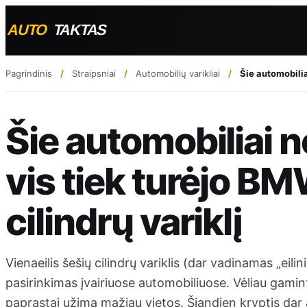
Pagrindinis
Straipsniai
Automobilių varikliai
Šie automobilia
Šie automobiliai
vis tiek turėjo BM
cilindrų variklį
Vienaeilis šešių cilindrų variklis (dar vadinamas „eilin
pasirinkimas įvairiuose automobiliuose. Vėliau gamint
paprastai užima mažiau vietos. Šiandien kryptis dar