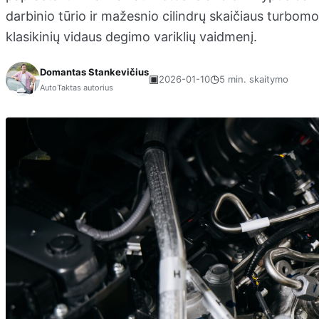
darbinio tūrio ir mažesnio cilindrų skaičiaus turbomoto
klasikinių vidaus degimo variklių vaidmenį.
Domantas Stankevičius
▣
◷
2026-01-10
5 min. skaitymo
AutoTaktas autorius