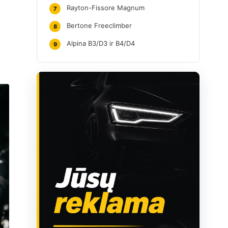
Rayton-Fissore Magnum
7
Bertone Freeclimber
8
Alpina B3/D3 ir B4/D4
9