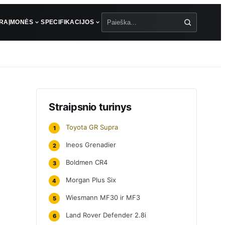
ŪRA
ĮMONĖS
SPECIFIKACIJOS
Paieška
Straipsnio turinys
Toyota GR Supra
1
Ineos Grenadier
2
Boldmen CR4
3
Morgan Plus Six
4
Wiesmann MF30 ir MF3
5
Land Rover Defender 2.8i
6