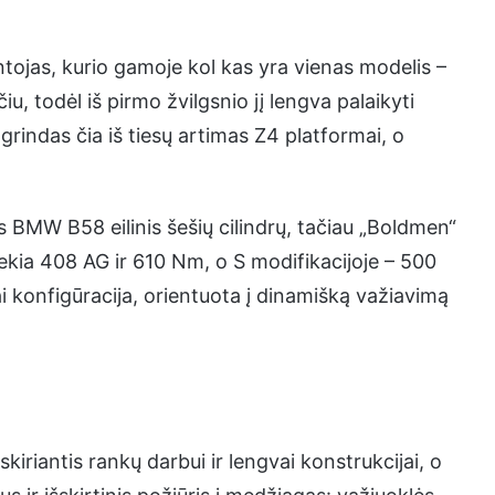
tojas, kurio gamoje kol kas yra vienas modelis –
iu, todėl iš pirmo žvilgsnio jį lengva palaikyti
grindas čia iš tiesų artimas Z4 platformai, o
s BMW B58 eilinis šešių cilindrų, tačiau „Boldmen“
asiekia 408 AG ir 610 Nm, o S modifikacijoje – 500
i konfigūracija, orientuota į dinamišką važiavimą
iriantis rankų darbui ir lengvai konstrukcijai, o