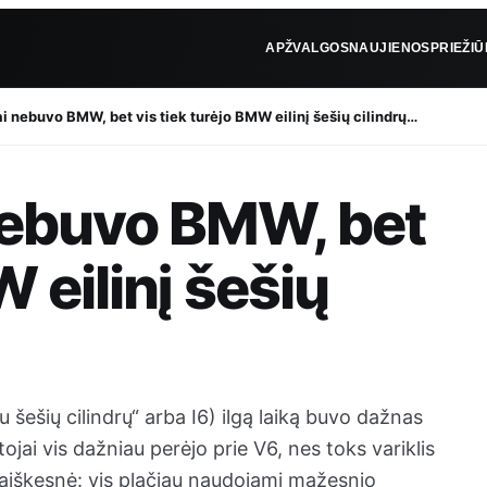
APŽVALGOS
NAUJIENOS
PRIEŽI
i nebuvo BMW, bet vis tiek turėjo BMW eilinį šešių cilindrų…
 nebuvo BMW, bet
W eilinį šešių
iu šešių cilindrų“ arba I6) ilgą laiką buvo dažnas
ojai vis dažniau perėjo prie V6, nes toks variklis
 aiškesnė: vis plačiau naudojami mažesnio