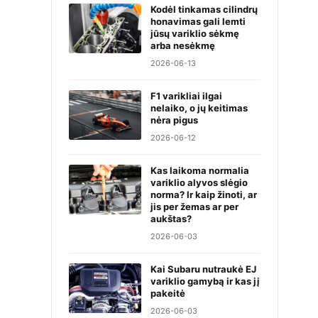
Kodėl tinkamas cilindrų
honavimas gali lemti
jūsų variklio sėkmę
arba nesėkmę
2026-06-13
F1 varikliai ilgai
nelaiko, o jų keitimas
nėra pigus
2026-06-12
Kas laikoma normalia
variklio alyvos slėgio
norma? Ir kaip žinoti, ar
jis per žemas ar per
aukštas?
2026-06-03
Kai Subaru nutraukė EJ
variklio gamybą ir kas jį
pakeitė
2026-06-03