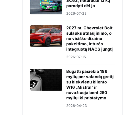
SC63, neturėdama ką
parodyti dėl jo
2026-07-23
2027 m. Chevrolet Bolt
sulauks atnaujinimo, o
ne visiško dizaino
pakeitimo, ir turės
integruotą NACS jungtį
2026-07-15
Bugatti pasiekia 186
mylių per valandą greitį
su kiekvienu kliento
W16 „Mistral“ ir
nuvažiuoja bent 250
mylių iki pristatymo
2026-04-23