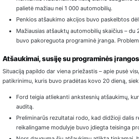
palietė mažiau nei 1 000 automobilių.
Penkios atšaukimo akcijos buvo paskelbtos dėl
Mažiausias atšauktų automobilių skaičius – du 
buvo pakoreguota programinė įranga. Problema
Atšaukimai, susiję su programinės įrangos
Situaciją papildo dar viena priežastis – apie pusė v
patikrinimu, kuris buvo pradėtas kovo 20 dieną, sie
Ford teigia atliekanti ankstesnių atšaukimų, k
auditą.
Preliminarūs rezultatai rodo, kad didžioji dali
reikalingame modulyje buvo įdiegta teisinga p
Nors dauguma šių atšaukimų atlikta tinkamai,