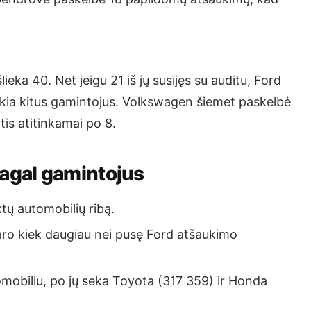
lieka 40. Net jeigu 21 iš jų susijęs su auditu, Ford
nkia kitus gamintojus. Volkswagen šiemet paskelbė
tis atitinkamai po 8.
pagal gamintojus
tų automobilių ribą.
daro kiek daugiau nei pusę Ford atšaukimo
mobiliu, po jų seka Toyota (317 359) ir Honda