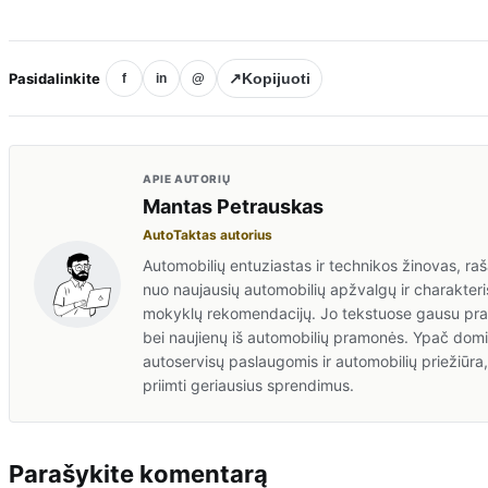
Pasidalinkite
↗
Kopijuoti
f
in
@
APIE AUTORIŲ
Mantas Petrauskas
AutoTaktas autorius
Automobilių entuziastas ir technikos žinovas, rašan
nuo naujausių automobilių apžvalgų ir charakteris
mokyklų rekomendacijų. Jo tekstuose gausu prakt
bei naujienų iš automobilių pramonės. Ypač domis
autoservisų paslaugomis ir automobilių priežiūr
priimti geriausius sprendimus.
Parašykite komentarą