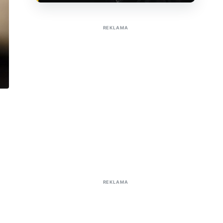
Sužinoti apie reklamą AutoTaktas portale
REKLAMA
REKLAMA