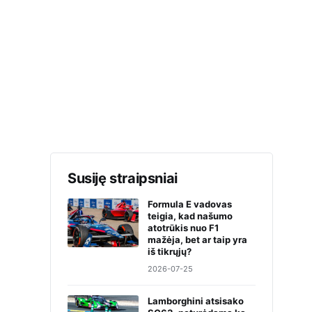
Susiję straipsniai
Formula E vadovas
teigia, kad našumo
atotrūkis nuo F1
mažėja, bet ar taip yra
iš tikrųjų?
2026-07-25
Lamborghini atsisako