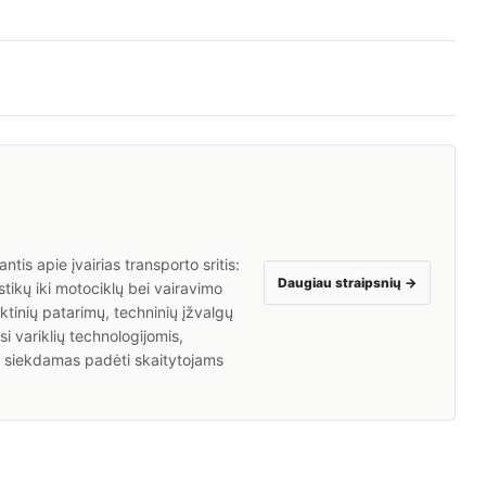
tis apie įvairias transporto sritis:
Daugiau straipsnių
→
tikų iki motociklų bei vairavimo
inių patarimų, techninių įžvalgų
i variklių technologijomis,
a, siekdamas padėti skaitytojams