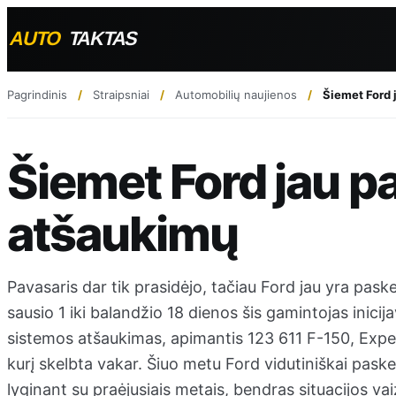
Pagrindinis
Straipsniai
Automobilių naujienos
Šiemet Ford 
Šiemet Ford jau p
atšaukimų
Pavasaris dar tik prasidėjo, tačiau Ford jau yra pa
sausio 1 iki balandžio 18 dienos šis gamintojas inici
sistemos atšaukimas, apimantis 123 611 F-150, Exped
kurį skelbta vakar. Šiuo metu Ford vidutiniškai pask
lyginant su praėjusiais metais, bendras situacijos va