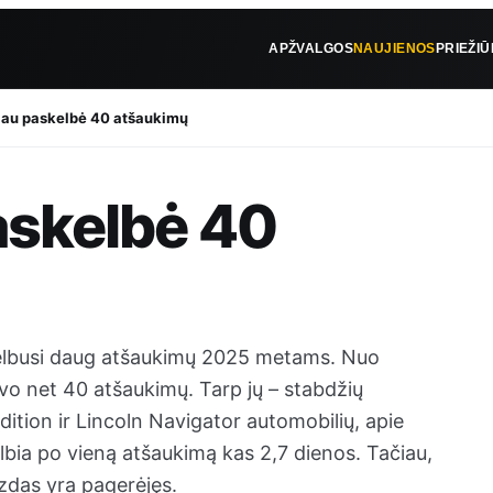
APŽVALGOS
NAUJIENOS
PRIEŽI
jau paskelbė 40 atšaukimų
askelbė 40
skelbusi daug atšaukimų 2025 metams. Nuo
javo net 40 atšaukimų. Tarp jų – stabdžių
ition ir Lincoln Navigator automobilių, apie
elbia po vieną atšaukimą kas 2,7 dienos. Tačiau,
izdas yra pagerėjęs.