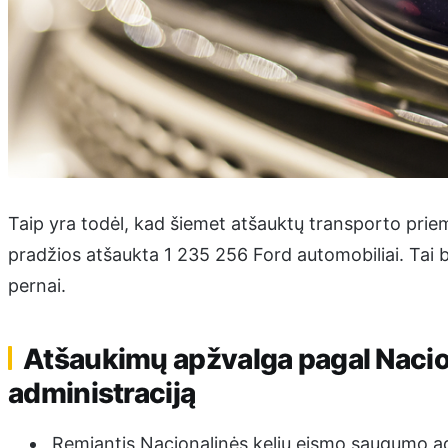
Taip yra todėl, kad šiemet atšauktų transporto priem
pradžios atšaukta 1 235 256 Ford automobiliai. Tai b
pernai.
Atšaukimų apžvalga pagal Nacio
administraciją
Remiantis Nacionalinės kelių eismo saugumo a