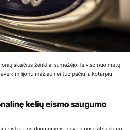
onių skaičius ženkliai sumažėjo. Iš viso nuo metų
eveik milijonu mažiau nei tuo pačiu laikotarpiu
nalinę kelių eismo saugumo
dministracijos duomenimis, beveik pusė atšaukimų