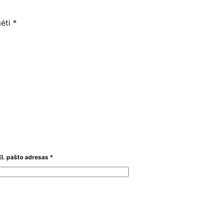
mėti
*
El. pašto adresas
*