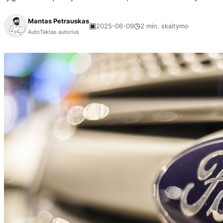
Mantas Petrauskas
▣
◷
2025-06-09
2 min. skaitymo
AutoTaktas autorius