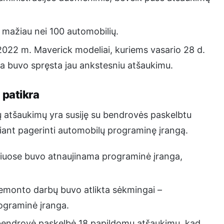
 mažiau nei 100 automobilių.
2022 m. Maverick modeliai, kuriems vasario 28 d.
 buvo spręsta jau ankstesniu atšaukimu.
 patikra
isų atšaukimų yra susiję su bendrovės paskelbtu
kiant pagerinti automobilų programinę įrangą.
uriuose buvo atnaujinama programinė įranga,
s remonto darbų buvo atlikta sėkmingai –
rograminė įranga.
 bendrovė paskelbė 18 papildomų atšaukimų, kad