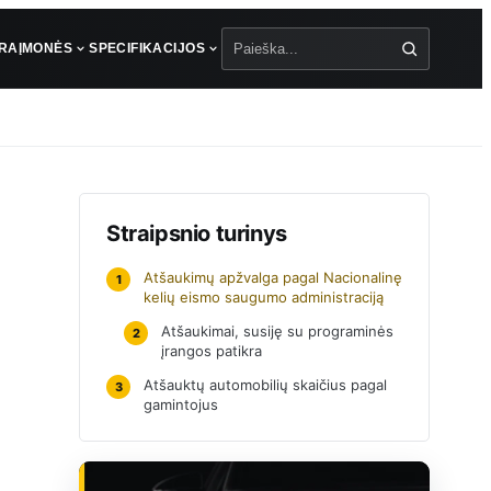
ŪRA
ĮMONĖS
SPECIFIKACIJOS
Paieška
Straipsnio turinys
Atšaukimų apžvalga pagal Nacionalinę
1
kelių eismo saugumo administraciją
Atšaukimai, susiję su programinės
2
įrangos patikra
Atšauktų automobilių skaičius pagal
3
gamintojus