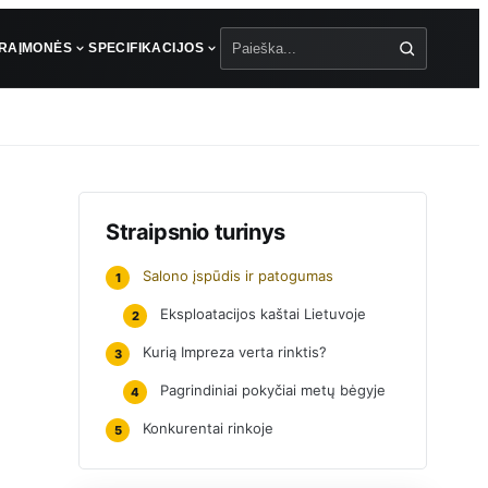
ŪRA
ĮMONĖS
SPECIFIKACIJOS
Paieška
Straipsnio turinys
Salono įspūdis ir patogumas
1
Eksploatacijos kaštai Lietuvoje
2
Kurią Impreza verta rinktis?
3
Pagrindiniai pokyčiai metų bėgyje
4
Konkurentai rinkoje
5