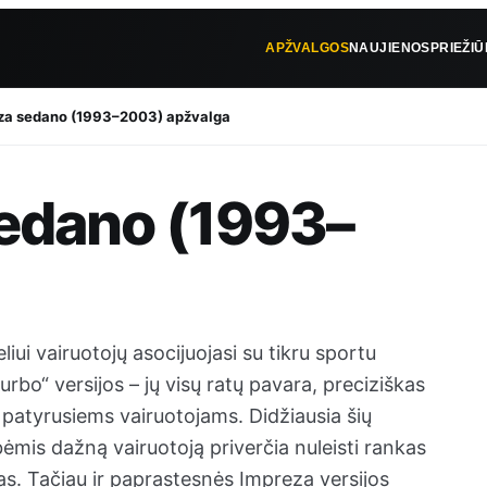
APŽVALGOS
NAUJIENOS
PRIEŽI
za sedano (1993–2003) apžvalga
edano (1993–
i vairuotojų asocijuojasi su tikru sportu
rbo“ versijos – jų visų ratų pavara, preciziškas
 patyrusiems vairuotojams. Didžiausia šių
ėmis dažną vairuotoją priverčia nuleisti rankas
as. Tačiau ir paprastesnės Impreza versijos