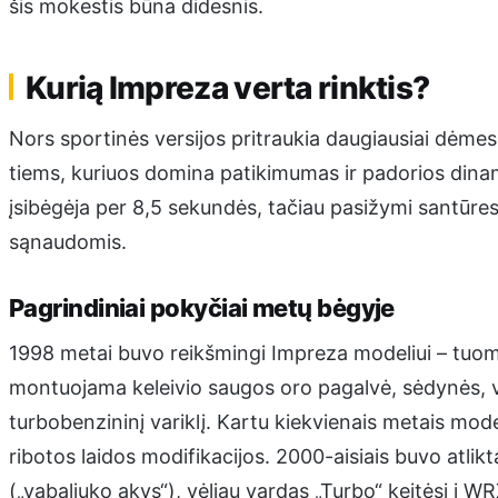
šis mokestis būna didesnis.
Kurią Impreza verta rinktis?
Nors sportinės versijos pritraukia daugiausiai dėmes
tiems, kuriuos domina patikimumas ir padorios dinam
įsibėgėja per 8,5 sekundės, tačiau pasižymi santūr
sąnaudomis.
Pagrindiniai pokyčiai metų bėgyje
1998 metai buvo reikšmingi Impreza modeliui – tuome
montuojama keleivio saugos oro pagalvė, sėdynės, vai
turbobenzininį variklį. Kartu kiekvienais metais model
ribotos laidos modifikacijos. 2000-aisiais buvo atlik
(„vabaliuko akys“), vėliau vardas „Turbo“ keitėsi į W