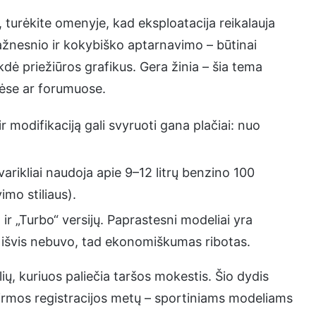
 turėkite omenyje, kad eksploatacija reikalauja
ažnesnio ir kokybiško aptarnavimo – būtinai
kdė priežiūros grafikus. Gera žinia – šia tema
ėse ar forumuose.
ir modifikaciją gali svyruoti gana plačiai: nuo
rikliai naudoja apie 9–12 litrų benzino 100
imo stiliaus).
 „Turbo“ versijų. Paprastesni modeliai yra
a išvis nebuvo, tad ekonomiškumas ribotas.
ų, kuriuos paliečia taršos mokestis. Šio dydis
 pirmos registracijos metų – sportiniams modeliams