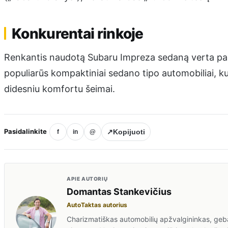
Konkurentai rinkoje
Renkantis naudotą Subaru Impreza sedaną verta pasi
populiarūs kompaktiniai sedano tipo automobiliai, k
didesniu komfortu šeimai.
Pasidalinkite
↗
Kopijuoti
f
in
@
APIE AUTORIŲ
Domantas Stankevičius
AutoTaktas autorius
Charizmatiškas automobilių apžvalgininkas, gebant