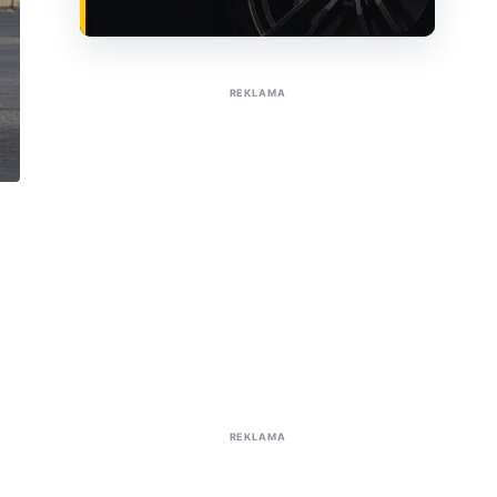
Sužinoti apie reklamą AutoTaktas portale
REKLAMA
REKLAMA