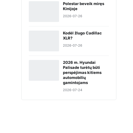
Polestar beveik miręs
Kinijoje
2026-07-26
Kodėl žlugo Cadillac
XLR?
2026-07-26
2026 m. Hyundai
Palisade turėtų būti
perspėjimas kitiems
automobilių
gamintojams
2026-07-24