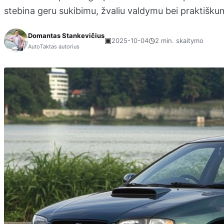
stebina geru sukibimu, žvaliu valdymu bei praktišku
Domantas Stankevičius
▣
◷
2025-10-04
2 min. skaitymo
AutoTaktas autorius