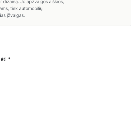
ir dizainą. Jo apžvalgos aiškios,
ams, tiek automobilių
ias įžvalgas.
mėti
*