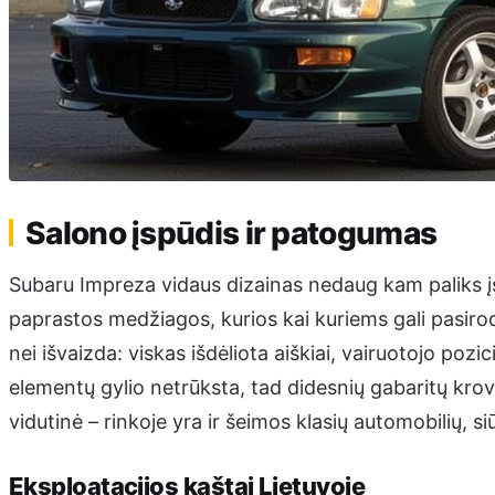
Salono įspūdis ir patogumas
Subaru Impreza vidaus dizainas nedaug kam paliks įs
paprastos medžiagos, kurios kai kuriems gali pasirod
nei išvaizda: viskas išdėliota aiškiai, vairuotojo poz
elementų gylio netrūksta, tad didesnių gabaritų krov
vidutinė – rinkoje yra ir šeimos klasių automobilių, si
Eksploatacijos kaštai Lietuvoje