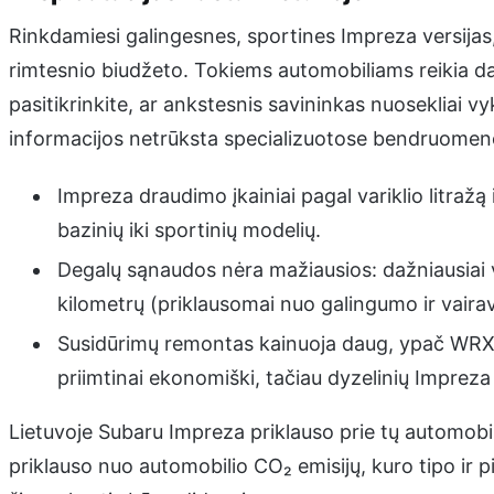
Rinkdamiesi galingesnes, sportines Impreza versijas,
rimtesnio biudžeto. Tokiems automobiliams reikia d
pasitikrinkite, ar ankstesnis savininkas nuosekliai vy
informacijos netrūksta specializuotose bendruomen
Impreza draudimo įkainiai pagal variklio litražą 
bazinių iki sportinių modelių.
Degalų sąnaudos nėra mažiausios: dažniausiai va
kilometrų (priklausomai nuo galingumo ir vairav
Susidūrimų remontas kainuoja daug, ypač WRX ir
priimtinai ekonomiški, tačiau dyzelinių Imprez
Lietuvoje Subaru Impreza priklauso prie tų automobili
priklauso nuo automobilio CO₂ emisijų, kuro tipo ir