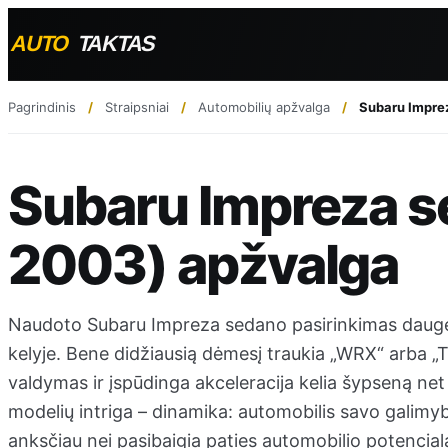
Pagrindinis
Straipsniai
Automobilių apžvalga
Subaru Impre
Subaru Impreza s
2003) apžvalga
Naudoto Subaru Impreza sedano pasirinkimas daugeliu
kelyje. Bene didžiausią dėmesį traukia „WRX“ arba „Tu
valdymas ir įspūdinga akceleracija kelia šypseną net
modelių intriga – dinamika: automobilis savo galimyb
anksčiau nei pasibaigia paties automobilio potencial