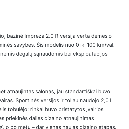
io, bazinė Impreza 2.0 R versija verta dėmesio
inės savybės. Šis modelis nuo 0 iki 100 km/val.
esnėmis degalų sąnaudomis bei eksploatacijos
t atnaujintas salonas, jau standartiškai buvo
ras. Sportinės versijos ir toliau naudojo 2,0 l
is tobulėjo: rinkai buvo pristatytos įvairios
tas priekinės dalies dizaino atnaujinimas
RX, o po metų – dar vienas naujas dizaino etapas.