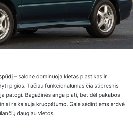
pūdį – salone dominuoja kietas plastikas ir
yti pigios. Tačiau funkcionalumas čia stipresnis
icija patogi. Bagažinės anga plati, bet dėl pakabos
iniai reikalauja kruopštumo. Gale sėdintiems erdvė
ūlančių daugiau vietos.