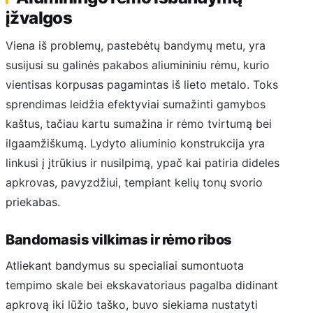
įžvalgos
Viena iš problemų, pastebėtų bandymų metu, yra
susijusi su galinės pakabos aliumininiu rėmu, kurio
vientisas korpusas pagamintas iš lieto metalo. Toks
sprendimas leidžia efektyviai sumažinti gamybos
kaštus, tačiau kartu sumažina ir rėmo tvirtumą bei
ilgaamžiškumą. Lydyto aliuminio konstrukcija yra
linkusi į įtrūkius ir nusilpimą, ypač kai patiria dideles
apkrovas, pavyzdžiui, tempiant kelių tonų svorio
priekabas.
Bandomasis vilkimas ir rėmo ribos
Atliekant bandymus su specialiai sumontuota
tempimo skale bei ekskavatoriaus pagalba didinant
apkrovą iki lūžio taško, buvo siekiama nustatyti