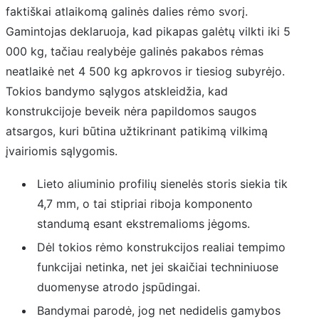
faktiškai atlaikomą galinės dalies rėmo svorį.
Gamintojas deklaruoja, kad pikapas galėtų vilkti iki 5
000 kg, tačiau realybėje galinės pakabos rėmas
neatlaikė net 4 500 kg apkrovos ir tiesiog subyrėjo.
Tokios bandymo sąlygos atskleidžia, kad
konstrukcijoje beveik nėra papildomos saugos
atsargos, kuri būtina užtikrinant patikimą vilkimą
įvairiomis sąlygomis.
Lieto aliuminio profilių sienelės storis siekia tik
4,7 mm, o tai stipriai riboja komponento
standumą esant ekstremalioms jėgoms.
Dėl tokios rėmo konstrukcijos realiai tempimo
funkcijai netinka, net jei skaičiai techniniuose
duomenyse atrodo įspūdingai.
Bandymai parodė, jog net nedidelis gamybos