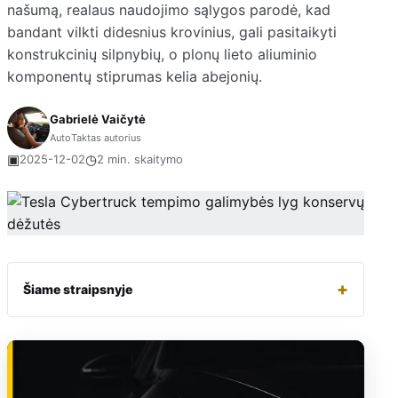
našumą, realaus naudojimo sąlygos parodė, kad
bandant vilkti didesnius krovinius, gali pasitaikyti
konstrukcinių silpnybių, o plonų lieto aliuminio
komponentų stiprumas kelia abejonių.
Gabrielė Vaičytė
AutoTaktas autorius
▣
◷
2025-12-02
2 min. skaitymo
+
Šiame straipsnyje