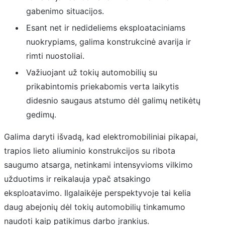
gabenimo situacijos.
Esant net ir nedideliems eksploataciniams
nuokrypiams, galima konstrukcinė avarija ir
rimti nuostoliai.
Važiuojant už tokių automobilių su
prikabintomis priekabomis verta laikytis
didesnio saugaus atstumo dėl galimų netikėtų
gedimų.
Galima daryti išvadą, kad elektromobiliniai pikapai,
trapios lieto aliuminio konstrukcijos su ribota
saugumo atsarga, netinkami intensyvioms vilkimo
užduotims ir reikalauja ypač atsakingo
eksploatavimo. Ilgalaikėje perspektyvoje tai kelia
daug abejonių dėl tokių automobilių tinkamumo
naudoti kaip patikimus darbo įrankius.