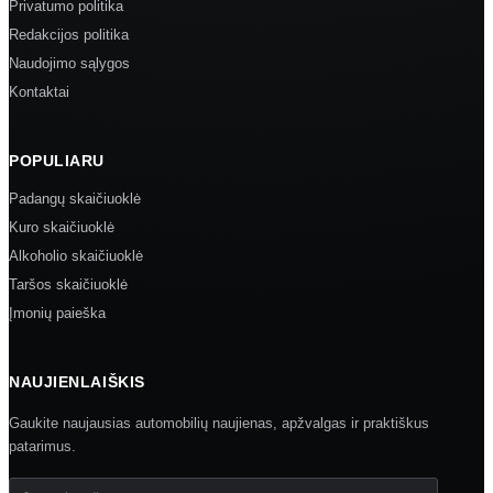
Privatumo politika
Redakcijos politika
Naudojimo sąlygos
Kontaktai
POPULIARU
Padangų skaičiuoklė
Kuro skaičiuoklė
Alkoholio skaičiuoklė
Taršos skaičiuoklė
Įmonių paieška
NAUJIENLAIŠKIS
Gaukite naujausias automobilių naujienas, apžvalgas ir praktiškus
patarimus.
Jūsų el. paštas