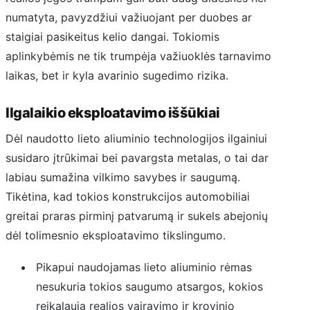
numatyta, pavyzdžiui važiuojant per duobes ar
staigiai pasikeitus kelio dangai. Tokiomis
aplinkybėmis ne tik trumpėja važiuoklės tarnavimo
laikas, bet ir kyla avarinio sugedimo rizika.
Ilgalaikio eksploatavimo iššūkiai
Dėl naudotto lieto aliuminio technologijos ilgainiui
susidaro įtrūkimai bei pavargsta metalas, o tai dar
labiau sumažina vilkimo savybes ir saugumą.
Tikėtina, kad tokios konstrukcijos automobiliai
greitai praras pirminį patvarumą ir sukels abejonių
dėl tolimesnio eksploatavimo tikslingumo.
Pikapui naudojamas lieto aliuminio rėmas
nesukuria tokios saugumo atsargos, kokios
reikalauja realios vairavimo ir krovinio