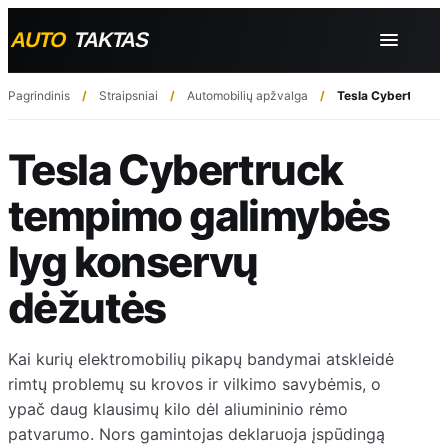
Pagrindinis
Straipsniai
Automobilių apžvalga
Tesla Cybertruck 
Tesla Cybertruck
tempimo galimybės
lyg konservų
dėžutės
Kai kurių elektromobilių pikapų bandymai atskleidė
rimtų problemų su krovos ir vilkimo savybėmis, o
ypač daug klausimų kilo dėl aliumininio rėmo
patvarumo. Nors gamintojas deklaruoja įspūdingą