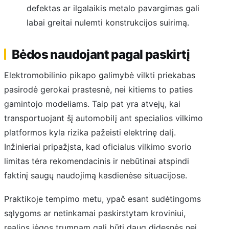
defektas ar ilgalaikis metalo pavargimas gali
labai greitai nulemti konstrukcijos suirimą.
Bėdos naudojant pagal paskirtį
Elektromobilinio pikapo galimybė vilkti priekabas
pasirodė gerokai prastesnė, nei kitiems to paties
gamintojo modeliams. Taip pat yra atvejų, kai
transportuojant šį automobilį ant specialios vilkimo
platformos kyla rizika pažeisti elektrinę dalį.
Inžinieriai pripažįsta, kad oficialus vilkimo svorio
limitas tėra rekomendacinis ir nebūtinai atspindi
faktinį saugų naudojimą kasdienėse situacijose.
Praktikoje tempimo metu, ypač esant sudėtingoms
sąlygoms ar netinkamai paskirstytam kroviniui,
realios jėgos trumpam gali būti daug didesnės nei