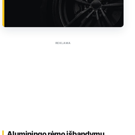
Sužinoti apie reklamą AutoTaktas portale
REKLAMA
Aluminingo rėmo išbandymų