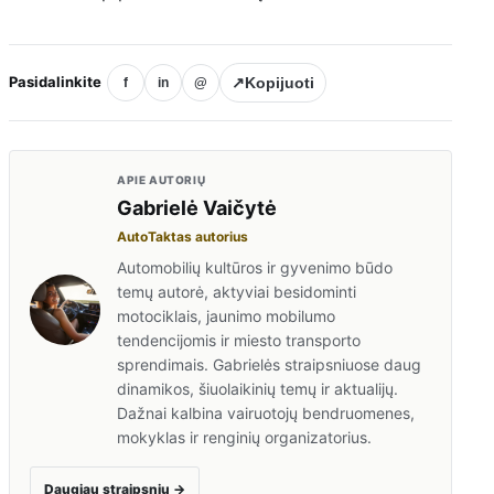
Pasidalinkite
↗
Kopijuoti
f
in
@
APIE AUTORIŲ
Gabrielė Vaičytė
AutoTaktas autorius
Automobilių kultūros ir gyvenimo būdo
temų autorė, aktyviai besidominti
motociklais, jaunimo mobilumo
tendencijomis ir miesto transporto
sprendimais. Gabrielės straipsniuose daug
dinamikos, šiuolaikinių temų ir aktualijų.
Dažnai kalbina vairuotojų bendruomenes,
mokyklas ir renginių organizatorius.
Daugiau straipsnių
→