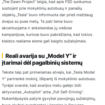
„The Dawn Project“ teigia, kad apie FSD sunkumus
sustojant prie mokyklinių autobusų ir panašių
objektų „Tesla“ buvo informuota dar prieš maždaug
dvejus su puse metų. Ta pati tema buvo
akcentuojama ir ankstesnėse jų viešose
kampanijose, kuriose buvo pabrėžiama, kad tokios
klaidos realiame eisme gali baigtis sužalojimais.
Reali avarija su „Model Y“ ir
įtarimai dėl pagalbinių sistemų
Tekste taip pat primenamas atvejis, kai „Tesla Model
Y“ partrenkė mokinį, išlipantį iš mokyklinio autobuso.
Tyrėjai svarstė, kad avarijos metu galėjo būti
aktyvuotas „Autopilot“ arba „Full Self-Driving“.
Nukentėjusysis patyrė gyvybei pavojingų sužalojimų,
buvo skubiai nugabentas į ligoninę ir išgyveno,