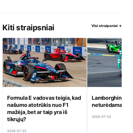
Kiti straipsniai
Visi straipsniai
→
Formula E vadovas teigia, kad
Lamborghini ats
našumo atotrūkis nuo F1
neturėdama ką pa
mažėja, bet ar taip yra iš
2026-07-23
tikrųjų?
2026-07-25