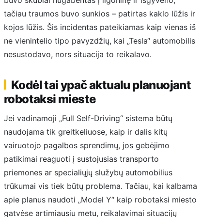
tačiau traumos buvo sunkios – patirtas kaklo lūžis ir
kojos lūžis. Šis incidentas pateikiamas kaip vienas iš
ne vienintelio tipo pavyzdžių, kai „Tesla“ automobilis
nesustodavo, nors situacija to reikalavo.
Kodėl tai ypač aktualu planuojant
robotaksi mieste
Jei vadinamoji „Full Self-Driving“ sistema būtų
naudojama tik greitkeliuose, kaip ir dalis kitų
vairuotojo pagalbos sprendimų, jos gebėjimo
patikimai reaguoti į sustojusias transporto
priemones ar specialiųjų služybų automobilius
trūkumai vis tiek būtų problema. Tačiau, kai kalbama
apie planus naudoti „Model Y“ kaip robotaksi miesto
gatvėse artimiausiu metu, reikalavimai situacijų