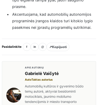
prasme.
Akcentuojama, kad automobilių autonomijos
programinės įrangos klaidos turi kitokio lygio
pasekmes nei įprastų programėlių sutrikimai.
Pasidalinkite
↗
Kopijuoti
f
in
@
APIE AUTORIŲ
Gabrielė Vaičytė
AutoTaktas autorius
Automobilių kultūros ir gyvenimo būdo
temų autorė, aktyviai besidominti
motociklais, jaunimo mobilumo
tendencijomis ir miesto transporto