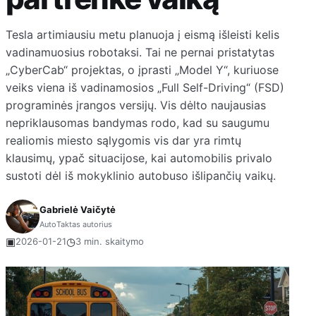
Tesla artimiausiu metu planuoja į eismą išleisti kelis
vadinamuosius robotaksi. Tai ne pernai pristatytas
„CyberCab“ projektas, o įprasti „Model Y“, kuriuose
veiks viena iš vadinamosios „Full Self-Driving“ (FSD)
programinės įrangos versijų. Vis dėlto naujausias
nepriklausomas bandymas rodo, kad su saugumu
realiomis miesto sąlygomis vis dar yra rimtų
klausimų, ypač situacijose, kai automobilis privalo
sustoti dėl iš mokyklinio autobuso išlipančių vaikų.
Gabrielė Vaičytė
AutoTaktas autorius
▣
◷
2026-01-21
3 min. skaitymo