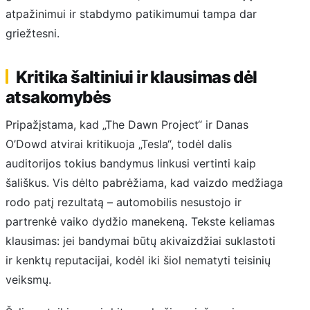
atpažinimui ir stabdymo patikimumui tampa dar
griežtesni.
Kritika šaltiniui ir klausimas dėl
atsakomybės
Pripažįstama, kad „The Dawn Project“ ir Danas
O’Dowd atvirai kritikuoja „Tesla“, todėl dalis
auditorijos tokius bandymus linkusi vertinti kaip
šališkus. Vis dėlto pabrėžiama, kad vaizdo medžiaga
rodo patį rezultatą – automobilis nesustojo ir
partrenkė vaiko dydžio manekeną. Tekste keliamas
klausimas: jei bandymai būtų akivaizdžiai suklastoti
ir kenktų reputacijai, kodėl iki šiol nematyti teisinių
veiksmų.