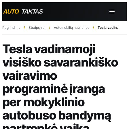
Pagrindinis
Straipsniai
Automobilių naujienos
Tesla vadinamoji 
Tesla vadinamoji
visiško savarankiško
vairavimo
programinė įranga
per mokyklinio
autobuso bandymą
partrenkė vaiką