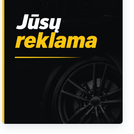
Sužinoti apie reklamą AutoTaktas portale