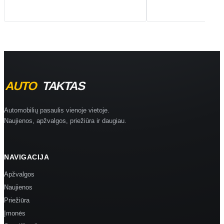
Automobilių pasaulis vienoje vietoje.
Naujienos, apžvalgos, priežiūra ir daugiau.
NAVIGACIJA
Apžvalgos
Naujienos
Priežiūra
Įmonės