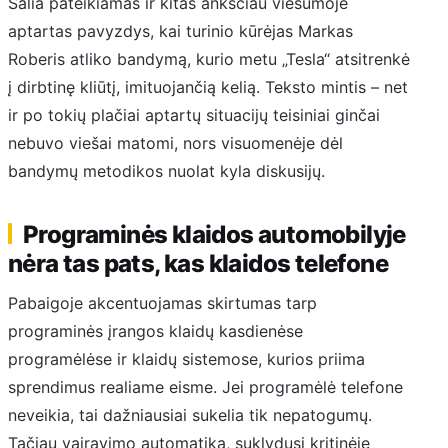
Šalia pateikiamas ir kitas anksčiau viešumoje
aptartas pavyzdys, kai turinio kūrėjas Markas
Roberis atliko bandymą, kurio metu „Tesla“ atsitrenkė
į dirbtinę kliūtį, imituojančią kelią. Teksto mintis – net
ir po tokių plačiai aptartų situacijų teisiniai ginčai
nebuvo viešai matomi, nors visuomenėje dėl
bandymų metodikos nuolat kyla diskusijų.
Programinės klaidos automobilyje
nėra tas pats, kas klaidos telefone
Pabaigoje akcentuojamas skirtumas tarp
programinės įrangos klaidų kasdienėse
programėlėse ir klaidų sistemose, kurios priima
sprendimus realiame eisme. Jei programėlė telefone
neveikia, tai dažniausiai sukelia tik nepatogumų.
Tačiau vairavimo automatika, suklydusi kritinėje