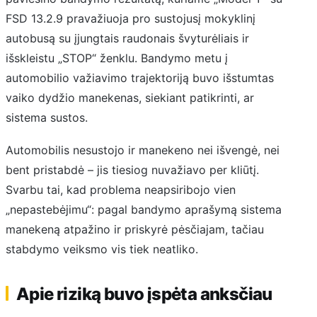
FSD 13.2.9 pravažiuoja pro sustojusį mokyklinį
autobusą su įjungtais raudonais švyturėliais ir
išskleistu „STOP“ ženklu. Bandymo metu į
automobilio važiavimo trajektoriją buvo išstumtas
vaiko dydžio manekenas, siekiant patikrinti, ar
sistema sustos.
Automobilis nesustojo ir manekeno nei išvengė, nei
bent pristabdė – jis tiesiog nuvažiavo per kliūtį.
Svarbu tai, kad problema neapsiribojo vien
„nepastebėjimu“: pagal bandymo aprašymą sistema
manekeną atpažino ir priskyrė pėsčiajam, tačiau
stabdymo veiksmo vis tiek neatliko.
Apie riziką buvo įspėta anksčiau