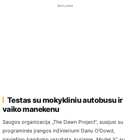
REKLAMA
Testas su mokykliniu autobusu ir
vaiko manekenu
Saugos organizacija „The Dawn Project“, susijusi su
programinės įrangos inžinieriumi Danu O’Dowd,
paviešino bandymo rezultatą, kuriame „Model Y“ su