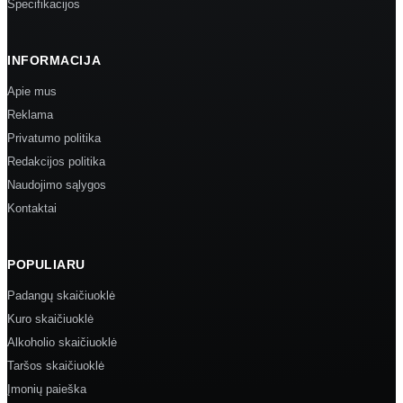
Specifikacijos
INFORMACIJA
Apie mus
Reklama
Privatumo politika
Redakcijos politika
Naudojimo sąlygos
Kontaktai
POPULIARU
Padangų skaičiuoklė
Kuro skaičiuoklė
Alkoholio skaičiuoklė
Taršos skaičiuoklė
Įmonių paieška