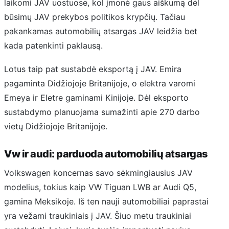
laikomi JAV uostuose, kol įmonė gaus aiškumą dėl
būsimų JAV prekybos politikos krypčių. Tačiau
pakankamas automobilių atsargas JAV leidžia bet
kada patenkinti paklausą.
Lotus taip pat sustabdė eksportą į JAV. Emira
pagaminta Didžiojoje Britanijoje, o elektra varomi
Emeya ir Eletre gaminami Kinijoje. Dėl eksporto
sustabdymo planuojama sumažinti apie 270 darbo
vietų Didžiojoje Britanijoje.
Vw ir audi: parduoda automobilių atsargas
Volkswagen koncernas savo sėkmingiausius JAV
modelius, tokius kaip VW Tiguan LWB ar Audi Q5,
gamina Meksikoje. Iš ten nauji automobiliai paprastai
yra vežami traukiniais į JAV. Šiuo metu traukiniai