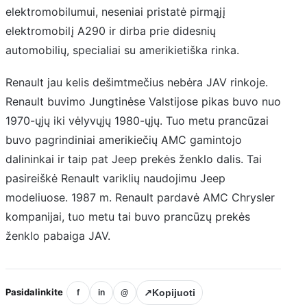
elektromobilumui, neseniai pristatė pirmąjį
elektromobilį A290 ir dirba prie didesnių
automobilių, specialiai su amerikietiška rinka.
Renault jau kelis dešimtmečius nebėra JAV rinkoje.
Renault buvimo Jungtinėse Valstijose pikas buvo nuo
1970-ųjų iki vėlyvųjų 1980-ųjų. Tuo metu prancūzai
buvo pagrindiniai amerikiečių AMC gamintojo
dalininkai ir taip pat Jeep prekės ženklo dalis. Tai
pasireiškė Renault variklių naudojimu Jeep
modeliuose. 1987 m. Renault pardavė AMC Chrysler
kompanijai, tuo metu tai buvo prancūzų prekės
ženklo pabaiga JAV.
Pasidalinkite
↗
Kopijuoti
f
in
@