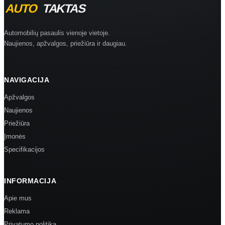
Automobilių pasaulis vienoje vietoje.
Naujienos, apžvalgos, priežiūra ir daugiau.
NAVIGACIJA
Apžvalgos
Naujienos
Priežiūra
Įmonės
Specifikacijos
INFORMACIJA
Apie mus
Reklama
Privatumo politika