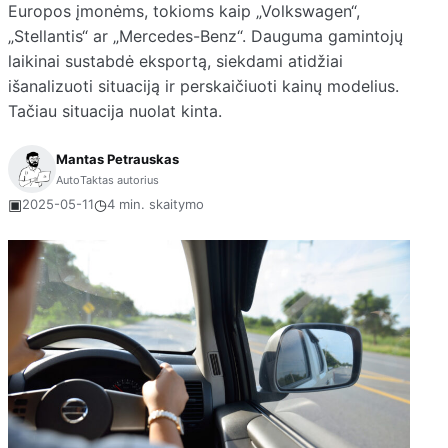
Europos įmonėms, tokioms kaip „Volkswagen“,
„Stellantis“ ar „Mercedes-Benz“. Dauguma gamintojų
laikinai sustabdė eksportą, siekdami atidžiai
išanalizuoti situaciją ir perskaičiuoti kainų modelius.
Tačiau situacija nuolat kinta.
Mantas Petrauskas
AutoTaktas autorius
▣
◷
2025-05-11
4 min. skaitymo