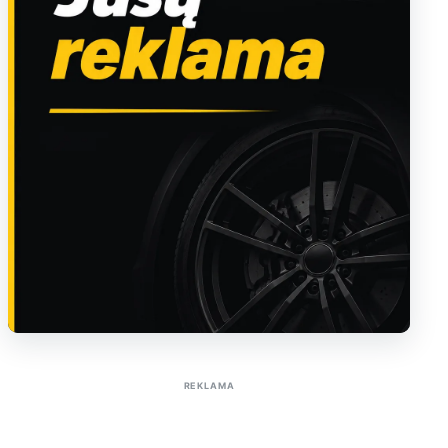
Sužinoti apie reklamą AutoTaktas portale
REKLAMA