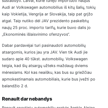
sustabdyti. Laivai, kurie turėjo importuoti naujus
Audi ar Volkswagen automobilius iš kitų šalių, tokių
kaip Vokietija, Vengrija ar Slovakija, taip pat grįžo
atgal. Taip nutiko dėl JAV prezidento paskelbtų
naujų 25 proc. importo tarifų, kurie buvo dalis jo
„Ekonominės išlaisvinimo ofenzyvos“.
Dabar pardavėjai turi pasinaudoti automobilių
atsargomis, kurios jau yra JAV. Vien tik Audi jie
sudaro apie 40 tūkst. automobilių. Volkswagen
teigia, kad šių atsargų užteks maždaug dviems
mėnesiams. Kol kas neaišku, kas bus su griežčiau
apmokestinamais automobiliais, kurie bus įvežti po
balandžio 2 d.
Renault dar nebandys
Renault sportinių automobilių prekės ženklo Alpine