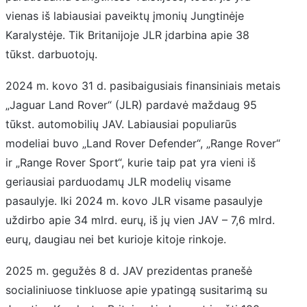
vienas iš labiausiai paveiktų įmonių Jungtinėje
Karalystėje. Tik Britanijoje JLR įdarbina apie 38
tūkst. darbuotojų.
2024 m. kovo 31 d. pasibaigusiais finansiniais metais
„Jaguar Land Rover“ (JLR) pardavė maždaug 95
tūkst. automobilių JAV. Labiausiai populiarūs
modeliai buvo „Land Rover Defender“, „Range Rover“
ir „Range Rover Sport“, kurie taip pat yra vieni iš
geriausiai parduodamų JLR modelių visame
pasaulyje. Iki 2024 m. kovo JLR visame pasaulyje
uždirbo apie 34 mlrd. eurų, iš jų vien JAV – 7,6 mlrd.
eurų, daugiau nei bet kurioje kitoje rinkoje.
2025 m. gegužės 8 d. JAV prezidentas pranešė
socialiniuose tinkluose apie ypatingą susitarimą su