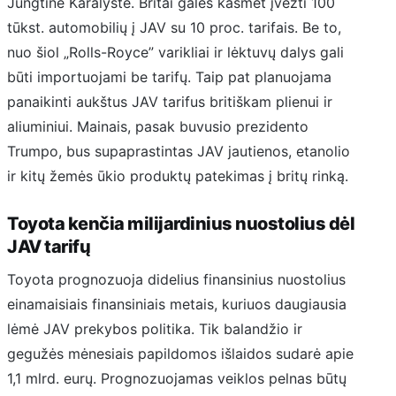
Jungtine Karalyste. Britai galės kasmet įvežti 100
tūkst. automobilių į JAV su 10 proc. tarifais. Be to,
nuo šiol „Rolls-Royce” varikliai ir lėktuvų dalys gali
būti importuojami be tarifų. Taip pat planuojama
panaikinti aukštus JAV tarifus britiškam plienui ir
aliuminiui. Mainais, pasak buvusio prezidento
Trumpo, bus supaprastintas JAV jautienos, etanolio
ir kitų žemės ūkio produktų patekimas į britų rinką.
Toyota kenčia milijardinius nuostolius dėl
JAV tarifų
Toyota prognozuoja didelius finansinius nuostolius
einamaisiais finansiniais metais, kuriuos daugiausia
lėmė JAV prekybos politika. Tik balandžio ir
gegužės mėnesiais papildomos išlaidos sudarė apie
1,1 mlrd. eurų. Prognozuojamas veiklos pelnas būtų