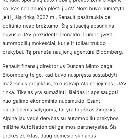
kol kas neplanuoja plėsti į JAV. Nors buvo numatyta
įeiti į šią rinką 2027 m., Renault pasitraukia dėl
politinio neapibrėžtumo. Šią situaciją apsunkina
buvusio JAV prezidento Donaldo Trumpo įvesti
automobilių mokesčiai, kurie ir toliau trukdo
prekybai. Tą praneša naujienų agentūra Bloomberg.
Renault finansų direktorius Duncan Minto pagal
Bloomberg teigė, kad buvo nuspręsta sustabdyti
mažesnius projektus, tokius kaip Alpine įėjimas į JAV
rinką. Tikslas yra sumažinti išlaidas ir apsisaugoti
nuo galimo ekonominio nuosmukio. Esant
dabartinėms sąlygoms, tai yra logiškas žingsnis.
Alpine jau vedė derybas su automobilių prekybos
milžine AutoNation dėl galimos partnerystės. Šis
prekės ženklas, daug dėmesio skiriantis