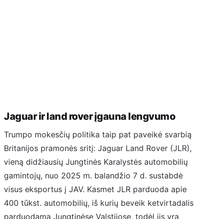
Jaguar ir land rover įgauna lengvumo
Trumpo mokesčių politika taip pat paveikė svarbią
Britanijos pramonės sritį: Jaguar Land Rover (JLR),
vieną didžiausių Jungtinės Karalystės automobilių
gamintojų, nuo 2025 m. balandžio 7 d. sustabdė
visus eksportus į JAV. Kasmet JLR parduoda apie
400 tūkst. automobilių, iš kurių beveik ketvirtadalis
parduodama Jungtinėse Valstijose, todėl jis yra