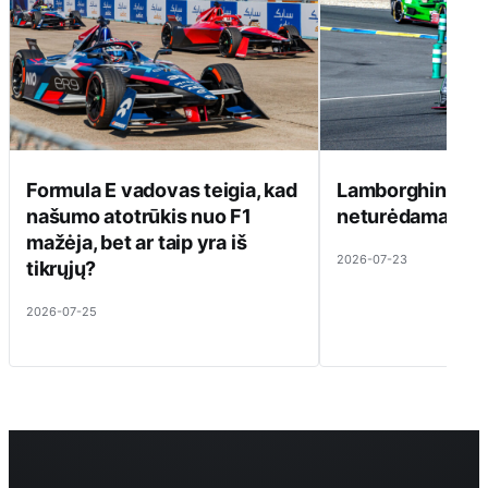
Formula E vadovas teigia, kad
Lamborghini ats
našumo atotrūkis nuo F1
neturėdama ką pa
mažėja, bet ar taip yra iš
2026-07-23
tikrųjų?
2026-07-25