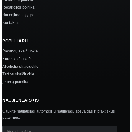
Redakcijos politika
Naudojimo sąlygos
Kontaktai
POPULIARU
Padangų skaičiuoklė
Kuro skaičiuoklė
Alkoholio skaičiuoklė
Taršos skaičiuoklė
Įmonių paieška
NAUJIENLAIŠKIS
Gaukite naujausias automobilių naujienas, apžvalgas ir praktiškus
patarimus.
Jūsų el. paštas