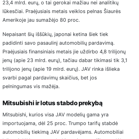
23,4 mlrd. eurų, o tai gerokai mažiau nei analitikų
lūkesčiai. Praėjusiais metais veiklos pelnas Šiaurės
Amerikoje jau sumažėjo 80 proc.
Nepaisant šių iššūkių, japonai ketina šiek tiek
padidinti savo pasaulinį automobilių pardavimą.
Praėjusiais finansiniais metais jie uždirbo 4,8 trilijonų
jenų (apie 23 mlrd. eurų), tačiau dabar tikimasi tik 3,1
trilijono jenų (apie 19 mlrd. eurų). JAV rinka išlieka
svarbi pagal pardavimų skaičius, bet jos
pelningumas vis mažėja.
Mitsubishi ir lotus stabdo prekybą
Mitsubishi, kurios visa JAV modelių gama yra
importuojama, dėl 25 proc. Trumpo tarifų stabdė
automobilių tiekimą JAV pardavėjams. Automobiliai