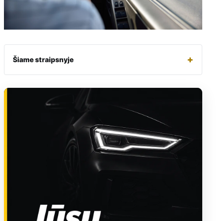
+
Šiame straipsnyje