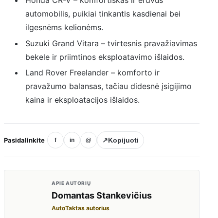
automobilis, puikiai tinkantis kasdienai bei
ilgesnėms kelionėms.
Suzuki Grand Vitara – tvirtesnis pravažiavimas
bekele ir priimtinos eksploatavimo išlaidos.
Land Rover Freelander – komforto ir
pravažumo balansas, tačiau didesnė įsigijimo
kaina ir eksploatacijos išlaidos.
Pasidalinkite
↗
Kopijuoti
f
in
@
APIE AUTORIŲ
Domantas Stankevičius
AutoTaktas autorius