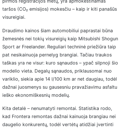
pirmos registracijos metų, yra apmokestinamas
taršos (CO₂ emisijos) mokesčiu – kaip ir kiti panašūs
visureigiai.
Draudimo kainos šiam automobiliui paprastai būna
žemesnės nei tokių visureigių kaip Mitsubishi Shogun
Sport ar Freelander. Reguliari techninė priežiūra taip
pat nesikainuoja pernelyg brangiai. Tačiau traukos
taškas yra ne visur: kuro sąnaudos – ypač silpnoji šio
modelio vieta. Degalų sąnaudos, priklausomai nuo
variklio, siekia apie 14 l/100 km ar net daugiau, todėl
dažnai juosmenys su gausesniu pravažiavimu asfaltu
ieško ekonomiškesnių modelių.
Kita detalė – nenumatyti remontai. Statistika rodo,
kad Frontera remontas dažnai kainuoja brangiau nei
daugelio konkurentų, todėl vertėtų atidžiai įvertinti