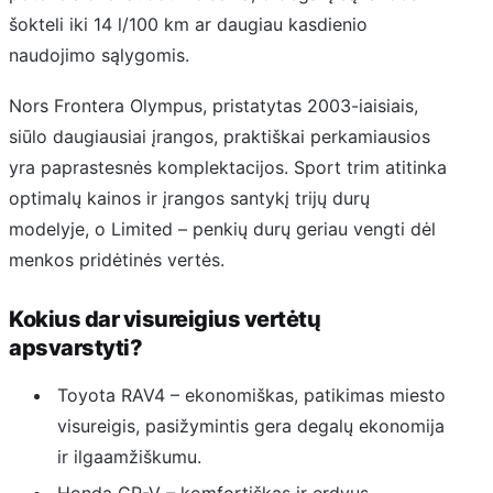
šokteli iki 14 l/100 km ar daugiau kasdienio
naudojimo sąlygomis.
Nors Frontera Olympus, pristatytas 2003-iaisiais,
siūlo daugiausiai įrangos, praktiškai perkamiausios
yra paprastesnės komplektacijos. Sport trim atitinka
optimalų kainos ir įrangos santykį trijų durų
modelyje, o Limited – penkių durų geriau vengti dėl
menkos pridėtinės vertės.
Kokius dar visureigius vertėtų
apsvarstyti?
Toyota RAV4 – ekonomiškas, patikimas miesto
visureigis, pasižymintis gera degalų ekonomija
ir ilgaamžiškumu.
Honda CR-V – komfortiškas ir erdvus