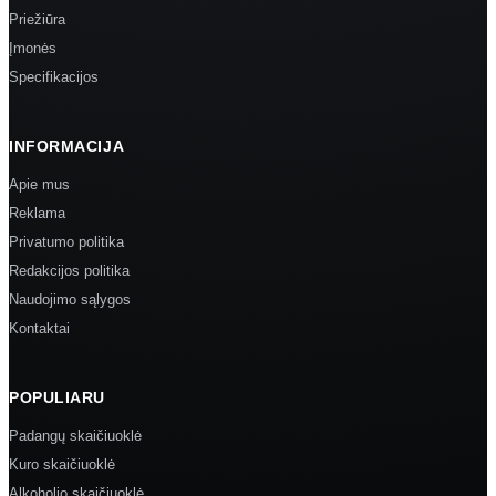
Priežiūra
Įmonės
Specifikacijos
INFORMACIJA
Apie mus
Reklama
Privatumo politika
Redakcijos politika
Naudojimo sąlygos
Kontaktai
POPULIARU
Padangų skaičiuoklė
Kuro skaičiuoklė
Alkoholio skaičiuoklė