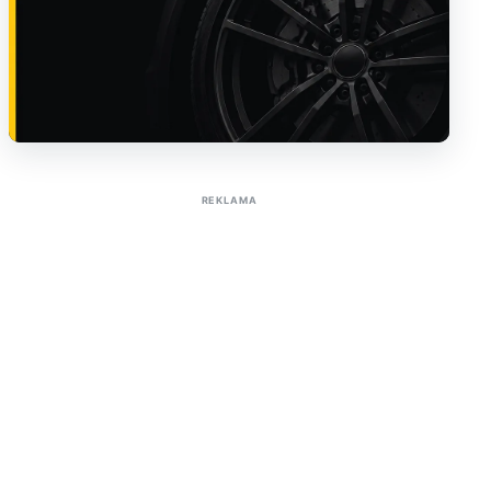
Sužinoti apie reklamą AutoTaktas portale
REKLAMA