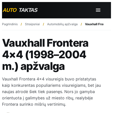
Pagrindinis
Straipsniai
Automobilių apžvalga
Vauxhall Frontera
Vauxhall Frontera
4×4 (1998–2004
m.) apžvalga
Vauxhall Frontera 4×4 visureigis buvo pristatytas
kaip konkurentas populiariems visureigiams, bet jau
naujas atrodė šiek tiek pasenęs. Nors jo gamyba
orientuota į galimybes už miesto ribų, realybėje
Frontera surinko mišrių vertinimų.