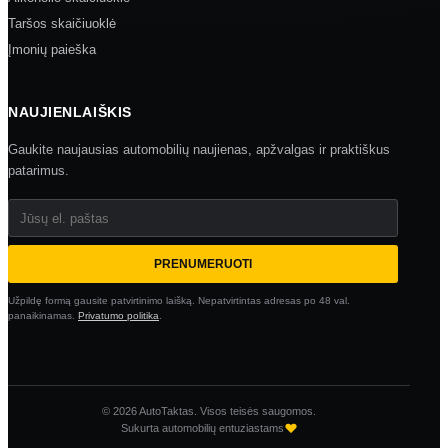
Taršos skaičiuoklė
Įmonių paieška
NAUJIENLAIŠKIS
Gaukite naujausias automobilių naujienas, apžvalgas ir praktiškus
patarimus.
Jūsų el. paštas
PRENUMERUOTI
Užpildę formą gausite patvirtinimo laišką. Nepatvirtintas adresas po 48 val.
panaikinamas.
Privatumo politika
.
© 2026 AutoTaktas. Visos teisės saugomos.
Sukurta automobilių entuziastams