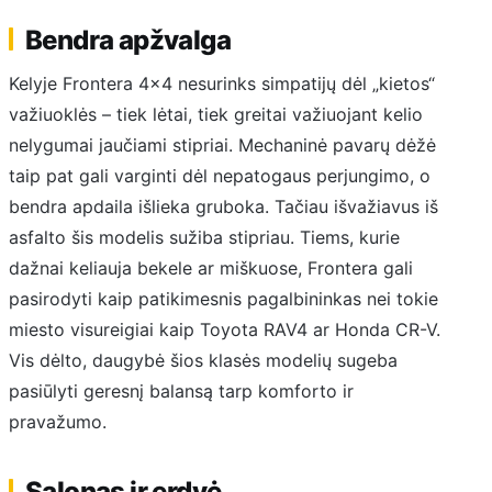
Bendra apžvalga
Kelyje Frontera 4×4 nesurinks simpatijų dėl „kietos“
važiuoklės – tiek lėtai, tiek greitai važiuojant kelio
nelygumai jaučiami stipriai. Mechaninė pavarų dėžė
taip pat gali varginti dėl nepatogaus perjungimo, o
bendra apdaila išlieka gruboka. Tačiau išvažiavus iš
asfalto šis modelis sužiba stipriau. Tiems, kurie
dažnai keliauja bekele ar miškuose, Frontera gali
pasirodyti kaip patikimesnis pagalbininkas nei tokie
miesto visureigiai kaip Toyota RAV4 ar Honda CR-V.
Vis dėlto, daugybė šios klasės modelių sugeba
pasiūlyti geresnį balansą tarp komforto ir
pravažumo.
Salonas ir erdvė