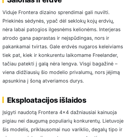
Viduje Frontera dizaino sprendimai gali nuvilti.
Priekinės sėdynės, ypač dėl seklokų kojų erdvių,
nėra labai patogios ilgesnėms kelionėms. Interjeras
atrodo gana paprastas ir neįspūdingas, nors ir
pakankamai tvirtas. Gale erdvės nugaros keleiviams
tiek pat, kiek ir konkurentu laikomame Freelander,
tačiau patekti į galą nėra lengva. Visgi bagažinė –
viena didžiausių šio modelio privalumų, nors įėjimą
apsunkina į šoną atveriamos durys.
Eksploatacijos išlaidos
Įsigyti naudotą Frontera 4×4 dažniausiai kainuoja
pigiau nei daugumą populiarių konkurentų. Lietuvoje
šis modelis, priklausomai nuo variklio, degalų tipo ir