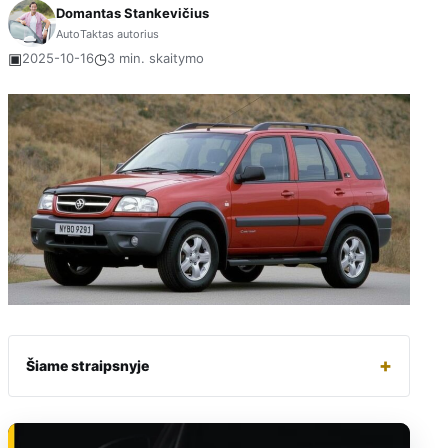
Domantas Stankevičius
AutoTaktas autorius
▣
◷
2025-10-16
3 min. skaitymo
+
Šiame straipsnyje