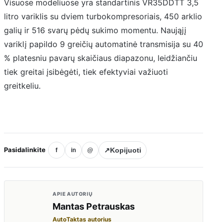
Visuose modeliuose yra standartinis VR35DDTT 3,5
litro variklis su dviem turbokompresoriais, 450 arklio
galių ir 516 svarų pėdų sukimo momentu. Naująjį
variklį papildo 9 greičių automatinė transmisija su 40
% platesniu pavarų skaičiaus diapazonu, leidžiančiu
tiek greitai įsibėgėti, tiek efektyviai važiuoti
greitkeliu.
Pasidalinkite
↗
Kopijuoti
f
in
@
APIE AUTORIŲ
Mantas Petrauskas
AutoTaktas autorius