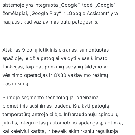
sistemoje yra integruota „Google“, todėl „Google“
žemėlapiai, „Google Play“ ir „Google Assistant“ yra
naujausi, kad važiavimas būtų patogesnis.
Atskiras 9 colių jutiklinis ekranas, sumontuotas
apačioje, leidžia patogiai valdyti visas klimato
funkcijas, taip pat priekinių sėdynių šildymo ar
vėsinimo operacijas ir QX80 važiavimo režimų
pasirinkimą.
Pirmojo segmento technologija, prieinama
biometrinis aušinimas, padeda išlaikyti patogią
temperatūrą antroje eilėje. Infraraudonųjų spindulių
jutiklis, integruotas į automobilio apdangalą, aptinka,
kai keleiviui karšta, ir beveik akimirksniu reguliuoja