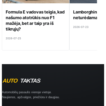
Formula E vadovas teigia, kad
Lamborghini ats
našumo atotrūkis nuo F1
neturėdama ką pa
mažėja, bet ar taip yra iš
2026-07-23
tikrųjų?
2026-07-25
Automobilių pasaulis vienoje vietoje.
Naujienos, apžvalgos, priežiūra ir daugiau.