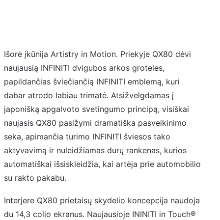
Išorė įkūnija Artistry in Motion. Priekyje QX80 dėvi
naujausią INFINITI dvigubos arkos groteles,
papildančias šviečiančią INFINITI emblemą, kuri
dabar atrodo labiau trimatė. Atsižvelgdamas į
japonišką apgalvoto svetingumo principą, visiškai
naujasis QX80 pasižymi dramatiška pasveikinimo
seka, apimančia turimo INFINITI šviesos tako
aktyvavimą ir nuleidžiamas durų rankenas, kurios
automatiškai išsiskleidžia, kai artėja prie automobilio
su rakto pakabu.
Interjere QX80 prietaisų skydelio koncepcija naudoja
du 14,3 colio ekranus. Naujausioje ININITI in Touch®