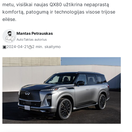
metu, visiškai naujas QX80 užtikrina nepaprastą
komfortą, patogumą ir technologijas visose trijose
eilėse.
Mantas Petrauskas
AutoTaktas autorius
▣
◷
2024-04-21
2 min. skaitymo