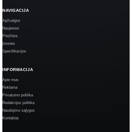
NAVIGACIJA
Apžvalgos
Naujienos
Priežiūra
Įmonės
Specifikacijos
INFORMACIJA
Apie mus
Reklama
Privatumo politika
Redakcijos politika
Naudojimo sąlygos
Kontaktai