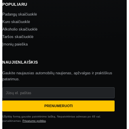
POPULIARU
Padangų skaičiuoklė
Kuro skaičiuoklė
Alkoholio skaičiuoklė
Taršos skaičiuoklė
Įmonių paieška
NAUJIENLAIŠKIS
Gaukite naujausias automobilių naujienas, apžvalgas ir praktiškus
patarimus.
Jūsų el. paštas
PRENUMERUOTI
Užpildę formą gausite patvirtinimo laišką. Nepatvirtintas adresas po 48 val.
panaikinamas.
Privatumo politika
.