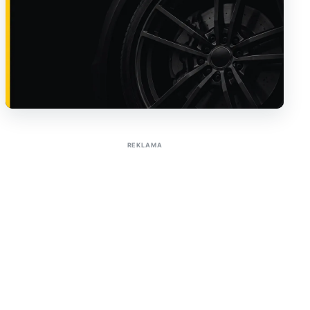
Sužinoti apie reklamą AutoTaktas portale
REKLAMA