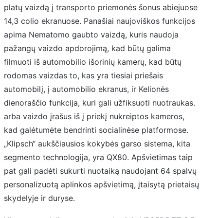
platų vaizdą į transporto priemonės šonus abiejuose
14,3 colio ekranuose. Panašiai naujoviškos funkcijos
apima Nematomo gaubto vaizdą, kuris naudoja
pažangų vaizdo apdorojimą, kad būtų galima
filmuoti iš automobilio išorinių kamerų, kad būtų
rodomas vaizdas to, kas yra tiesiai priešais
automobilį, į automobilio ekranus, ir Kelionės
dienoraščio funkcija, kuri gali užfiksuoti nuotraukas.
arba vaizdo įrašus iš į priekį nukreiptos kameros,
kad galėtumėte bendrinti socialinėse platformose.
„Klipsch“ aukščiausios kokybės garso sistema, kita
segmento technologija, yra QX80. Apšvietimas taip
pat gali padėti sukurti nuotaiką naudojant 64 spalvų
personalizuotą aplinkos apšvietimą, įtaisytą prietaisų
skydelyje ir duryse.