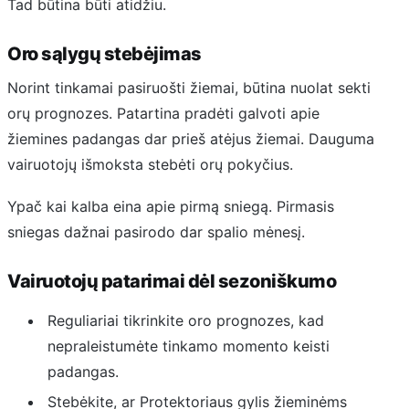
Tad būtina būti atidžiu.
Oro sąlygų stebėjimas
Norint tinkamai pasiruošti žiemai, būtina nuolat sekti
orų prognozes. Patartina pradėti galvoti apie
žiemines padangas dar prieš atėjus žiemai. Dauguma
vairuotojų išmoksta stebėti orų pokyčius.
Ypač kai kalba eina apie pirmą sniegą. Pirmasis
sniegas dažnai pasirodo dar spalio mėnesį.
Vairuotojų patarimai dėl sezoniškumo
Reguliariai tikrinkite oro prognozes, kad
nepraleistumėte tinkamo momento keisti
padangas.
Stebėkite, ar Protektoriaus gylis žieminėms