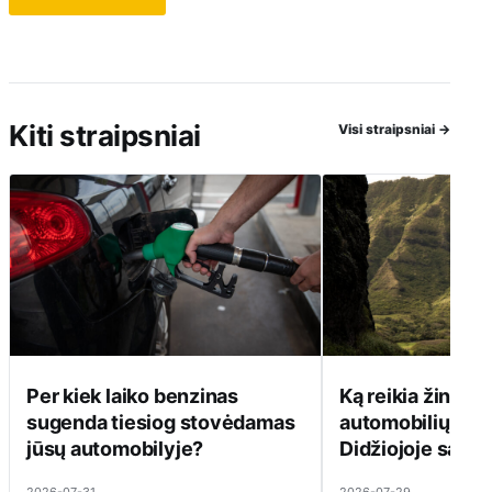
Kiti straipsniai
Visi straipsniai
→
Per kiek laiko benzinas
Ką reikia žinoti 
sugenda tiesiog stovėdamas
automobilių kul
jūsų automobilyje?
Didžiojoje saloj
2026-07-31
2026-07-29