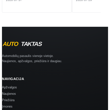
Automobilių pasaulis vienoje vietoje.
Naujienos, apžvalgos, priežiūra ir daugiau.
NAVIGACIJA
Apžvalgos
Naujienos
Priežiūra
Įmonės