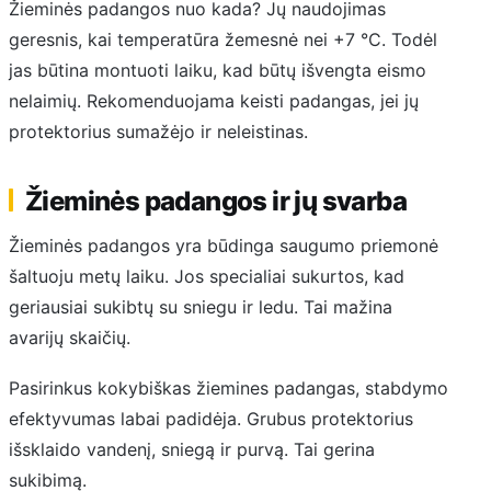
Žieminės padangos nuo kada? Jų naudojimas
geresnis, kai temperatūra žemesnė nei +7 °C. Todėl
jas būtina montuoti laiku, kad būtų išvengta eismo
nelaimių. Rekomenduojama keisti padangas, jei jų
protektorius sumažėjo ir neleistinas.
Žieminės padangos ir jų svarba
Žieminės padangos yra būdinga saugumo priemonė
šaltuoju metų laiku. Jos specialiai sukurtos, kad
geriausiai sukibtų su sniegu ir ledu. Tai mažina
avarijų skaičių.
Pasirinkus kokybiškas žiemines padangas, stabdymo
efektyvumas labai padidėja. Grubus protektorius
išsklaido vandenį, sniegą ir purvą. Tai gerina
sukibimą.