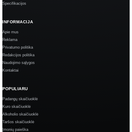
Specifikacijos
INFORMACIJA
Apie mus
Reklama
Privatumo politika
Redakcijos politika
Naudojimo sąlygos
Kontaktai
POPULIARU
Padangų skaičiuoklė
Kuro skaičiuoklė
Alkoholio skaičiuoklė
Taršos skaičiuoklė
Įmonių paieška