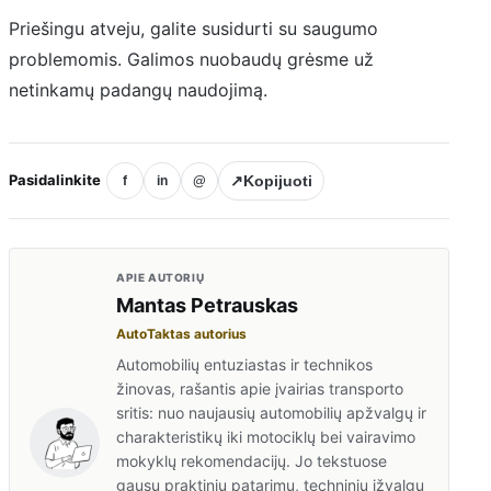
Priešingu atveju, galite susidurti su saugumo
problemomis. Galimos nuobaudų grėsme už
netinkamų padangų naudojimą.
Pasidalinkite
↗
Kopijuoti
f
in
@
APIE AUTORIŲ
Mantas Petrauskas
AutoTaktas autorius
Automobilių entuziastas ir technikos
žinovas, rašantis apie įvairias transporto
sritis: nuo naujausių automobilių apžvalgų ir
charakteristikų iki motociklų bei vairavimo
mokyklų rekomendacijų. Jo tekstuose
gausu praktinių patarimų, techninių įžvalgų