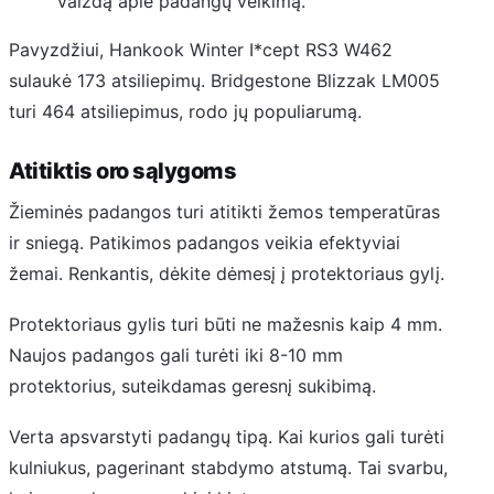
vaizdą apie padangų veikimą.
Pavyzdžiui, Hankook Winter I*cept RS3 W462
sulaukė 173 atsiliepimų. Bridgestone Blizzak LM005
turi 464 atsiliepimus, rodo jų populiarumą.
Atitiktis oro sąlygoms
Žieminės padangos turi atitikti žemos temperatūras
ir sniegą. Patikimos padangos veikia efektyviai
žemai. Renkantis, dėkite dėmesį į protektoriaus gylį.
Protektoriaus gylis turi būti ne mažesnis kaip 4 mm.
Naujos padangos gali turėti iki 8-10 mm
protektorius, suteikdamas geresnį sukibimą.
Verta apsvarstyti padangų tipą. Kai kurios gali turėti
kulniukus, pagerinant stabdymo atstumą. Tai svarbu,