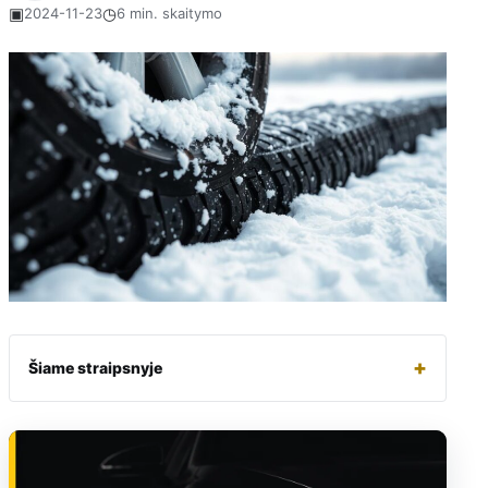
▣
◷
2024-11-23
6 min. skaitymo
+
Šiame straipsnyje