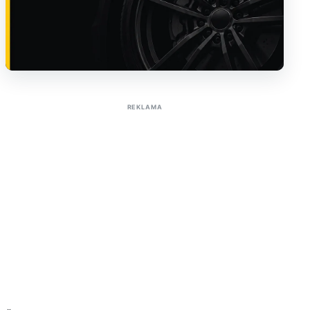
Sužinoti apie reklamą AutoTaktas portale
REKLAMA