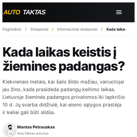
Pagrindinis
Straipsniai
Informaciniai straipsniai
Kada laikas keis
Kada laikas keistis į
žiemines padangas?
Kiekvienais metais, kai šalis šildo mažiau, vairuotojai
jau žino, kada prasideda padangų keitimo laikas.
Lietuvoje žieminės padangos privalomos iki lapkričio
10 d. Jų svarba didžiulė, kai eismo sąlygos prastėja
ir keliai gali būti slidūs.
Mantas Petrauskas
AutoTaktas autorius