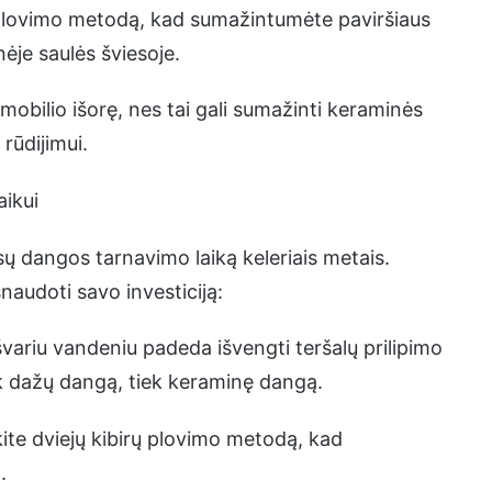
ų plovimo metodą, kad sumažintumėte paviršiaus
nėje saulės šviesoje.
mobilio išorę, nes tai gali sumažinti keraminės
rūdijimui.
aikui
ūsų dangos tarnavimo laiką keleriais metais.
naudoti savo investiciją:
variu vandeniu padeda išvengti teršalų prilipimo
ek dažų dangą, tiek keraminę dangą.
ite dviejų kibirų plovimo metodą, kad
.