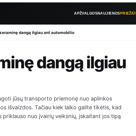
APŽVALGOS
NAUJIENOS
PRIEŽI
i keraminę dangą ilgiau ant automobilio
aminę dangą ilgiau
goti jūsų transporto priemonę nuo aplinkos
gos išvaizdos. Tačiau kiek laiko galite tikėtis, kad
iklauso nuo įvairių veiksnių, įskaitant jos tipą