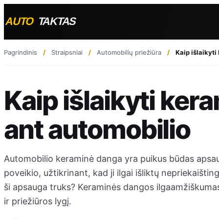
Pagrindinis
Straipsniai
Automobilių priežiūra
Kaip išlaikyt
Kaip išlaikyti ker
ant automobilio
Automobilio keraminė danga yra puikus būdas apsau
poveikio, užtikrinant, kad ji ilgai išliktų nepriekaištin
ši apsauga truks? Keraminės dangos ilgaamžiškumas pr
ir priežiūros lygį.