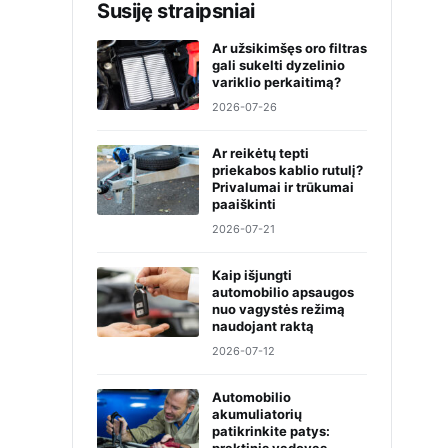
Susiję straipsniai
Ar užsikimšęs oro filtras
gali sukelti dyzelinio
variklio perkaitimą?
2026-07-26
Ar reikėtų tepti
priekabos kablio rutulį?
Privalumai ir trūkumai
paaiškinti
2026-07-21
Kaip išjungti
automobilio apsaugos
nuo vagystės režimą
naudojant raktą
2026-07-12
Automobilio
akumuliatorių
patikrinkite patys: