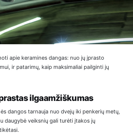
inoti apie keramines dangas: nuo jų įprasto
ui, ir patarimų, kaip maksimaliai pailginti jų
įprastas ilgaamžiškumas
ės dangos tarnauja nuo dvejų iki penkerių metų,
au daugybė veiksnių gali turėti įtakos jų
ikėtasi.