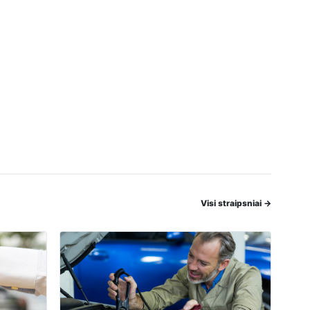
Visi straipsniai
→