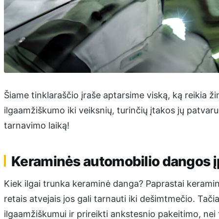
Šiame tinklaraščio įraše aptarsime viską, ką reikia ž
ilgaamžiškumo iki veiksnių, turinčių įtakos jų patvarum
tarnavimo laiką!
Keraminės automobilio dangos 
Kiek ilgai trunka keraminė danga? Paprastai keramin
retais atvejais jos gali tarnauti iki dešimtmečio. Tači
ilgaamžiškumui ir prireikti ankstesnio pakeitimo, nei t