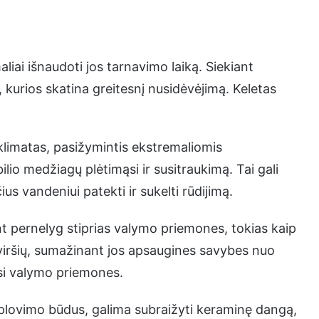
iai išnaudoti jos tarnavimo laiką. Siekiant
 kurios skatina greitesnį nusidėvėjimą. Keletas
klimatas, pasižymintis ekstremaliomis
lio medžiagų plėtimąsi ir susitraukimą. Tai gali
us vandeniui patekti ir sukelti rūdijimą.
 pernelyg stiprias valymo priemones, tokias kaip
aviršių, sumažinant jos apsaugines savybes nuo
si valymo priemones.
plovimo būdus, galima subraižyti keraminę dangą,