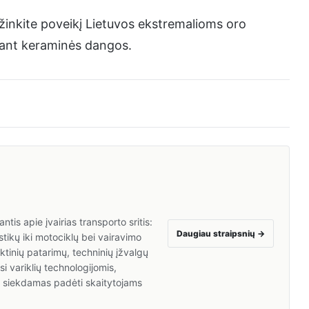
inkite poveikį Lietuvos ekstremalioms oro
 ant keraminės dangos.
tis apie įvairias transporto sritis:
Daugiau straipsnių
→
tikų iki motociklų bei vairavimo
inių patarimų, techninių įžvalgų
i variklių technologijomis,
a, siekdamas padėti skaitytojams