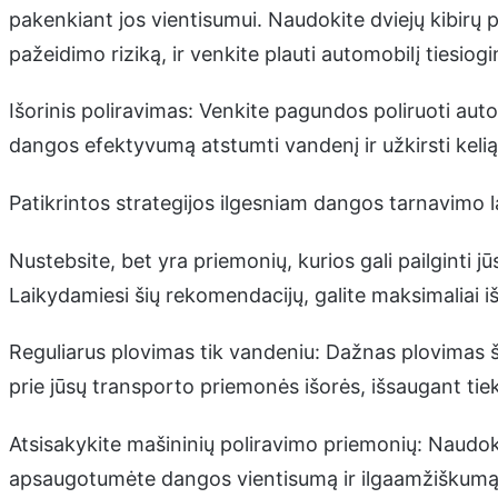
pakenkiant jos vientisumui. Naudokite dviejų kibir
pažeidimo riziką, ir venkite plauti automobilį tiesiogi
Išorinis poliravimas: Venkite pagundos poliruoti auto
dangos efektyvumą atstumti vandenį ir užkirsti kelią 
Patikrintos strategijos ilgesniam dangos tarnavimo l
Nustebsite, bet yra priemonių, kurios gali pailginti j
Laikydamiesi šių rekomendacijų, galite maksimaliai iš
Reguliarus plovimas tik vandeniu: Dažnas plovimas š
prie jūsų transporto priemonės išorės, išsaugant ti
Atsisakykite mašininių poliravimo priemonių: Naudok
apsaugotumėte dangos vientisumą ir ilgaamžiškumą