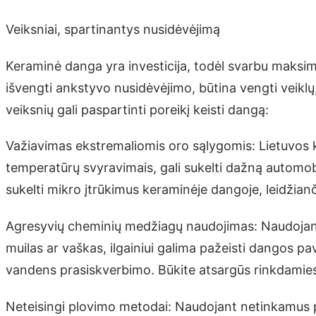
Veiksniai, spartinantys nusidėvėjimą
Keraminė danga yra investicija, todėl svarbu maksimal
išvengti ankstyvo nusidėvėjimo, būtina vengti veiklų,
veiksnių gali paspartinti poreikį keisti dangą:
Važiavimas ekstremaliomis oro sąlygomis: Lietuvos 
temperatūrų svyravimais, gali sukelti dažną automobi
sukelti mikro įtrūkimus keraminėje dangoje, leidžianči
Agresyvių cheminių medžiagų naudojimas: Naudojant
muilas ar vaškas, ilgainiui galima pažeisti dangos p
vandens prasiskverbimo. Būkite atsargūs rinkdamie
Neteisingi plovimo metodai: Naudojant netinkamus 