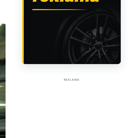
Sužinoti apie reklamą AutoTaktas portale
REKLAMA