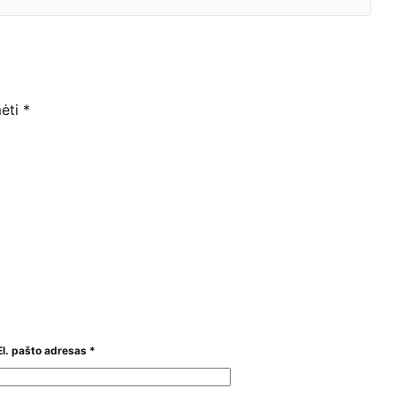
mėti
*
El. pašto adresas
*