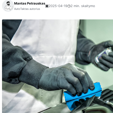
Mantas Petrauskas
▣
◷
2025-04-19
2 min. skaitymo
AutoTaktas autorius