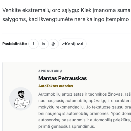
Venkite ekstremalių oro sąlygų: Kiek įmanoma sumaž
sąlygoms, kad išvengtumėte nereikalingo įtempimo
Pasidalinkite
↗
Kopijuoti
f
in
@
APIE AUTORIŲ
Mantas Petrauskas
AutoTaktas autorius
Automobilių entuziastas ir technikos žinovas, rašan
nuo naujausių automobilių apžvalgų ir charakteris
mokyklų rekomendacijų. Jo tekstuose gausu prakt
bei naujienų iš automobilių pramonės. Ypač domis
autoservisų paslaugomis ir automobilių priežiūr
priimti geriausius sprendimus.