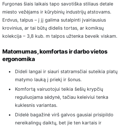
Furgonas šiais laikais tapo savotiška stiliaus detale
miesto vežėjams ir kūrybinių industrijų atstovams.
Erdvus, talpus – į jį galima sutalpinti įvairiausius
krovinius, ar tai būtų didelis tortas, ar komiksų
kolekcija – 3,8 kub. m talpos užtenka beveik viskam.
Matomumas, komfortas ir darbo vietos
ergonomika
Dideli langai ir siauri statramsčiai suteikia platų
matymo lauką į priekį ir šonus.
Komfortą vairuotojui teikia šešių krypčių
reguliuojama sėdynė, tačiau keleiviui tenka
kuklesnis variantas.
Didelė bagažinė virš galvos gausiai prisipildo
nereikalingų daiktų, bet jie ten kartais ir