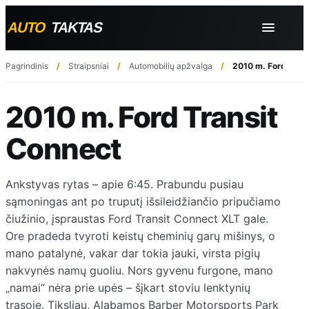
Pagrindinis
Straipsniai
Automobilių apžvalga
2010 m. Ford Tran
2010 m. Ford Transit
Connect
Ankstyvas rytas – apie 6:45. Prabundu pusiau
sąmoningas ant po truputį išsileidžiančio pripučiamo
čiužinio, įspraustas Ford Transit Connect XLT gale.
Ore pradeda tvyroti keistų cheminių garų mišinys, o
mano patalynė, vakar dar tokia jauki, virsta pigių
nakvynės namų guoliu. Nors gyvenu furgone, mano
„namai“ nėra prie upės – šįkart stoviu lenktynių
trasoje. Tiksliau, Alabamos Barber Motorsports Park