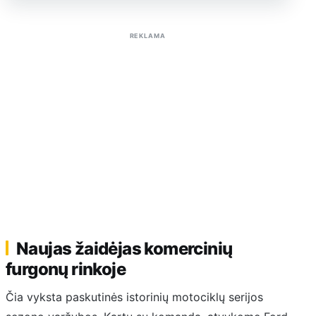
Sužinoti apie reklamą AutoTaktas portale
REKLAMA
Naujas žaidėjas komercinių
furgonų rinkoje
Čia vyksta paskutinės istorinių motociklų serijos