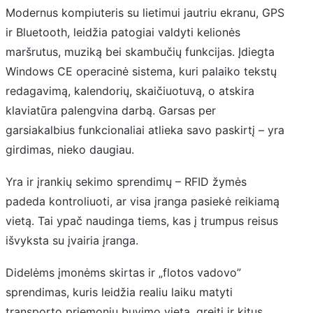
Modernus kompiuteris su lietimui jautriu ekranu, GPS
ir Bluetooth, leidžia patogiai valdyti kelionės
maršrutus, muziką bei skambučių funkcijas. Įdiegta
Windows CE operacinė sistema, kuri palaiko tekstų
redagavimą, kalendorių, skaičiuotuvą, o atskira
klaviatūra palengvina darbą. Garsas per
garsiakalbius funkcionaliai atlieka savo paskirtį – yra
girdimas, nieko daugiau.
Yra ir įrankių sekimo sprendimų – RFID žymės
padeda kontroliuoti, ar visa įranga pasiekė reikiamą
vietą. Tai ypač naudinga tiems, kas į trumpus reisus
išvyksta su įvairia įranga.
Didelėms įmonėms skirtas ir „flotos vadovo”
sprendimas, kuris leidžia realiu laiku matyti
transporto priemonių buvimo vietą, greitį ir kitus