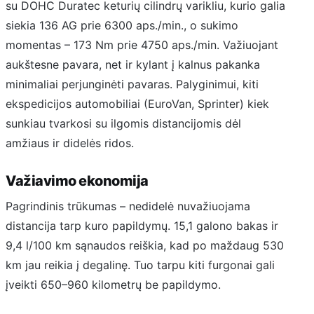
su DOHC Duratec keturių cilindrų varikliu, kurio galia
siekia 136 AG prie 6300 aps./min., o sukimo
momentas – 173 Nm prie 4750 aps./min. Važiuojant
aukštesne pavara, net ir kylant į kalnus pakanka
minimaliai perjunginėti pavaras. Palyginimui, kiti
ekspedicijos automobiliai (EuroVan, Sprinter) kiek
sunkiau tvarkosi su ilgomis distancijomis dėl
amžiaus ir didelės ridos.
Važiavimo ekonomija
Pagrindinis trūkumas – nedidelė nuvažiuojama
distancija tarp kuro papildymų. 15,1 galono bakas ir
9,4 l/100 km sąnaudos reiškia, kad po maždaug 530
km jau reikia į degalinę. Tuo tarpu kiti furgonai gali
įveikti 650–960 kilometrų be papildymo.