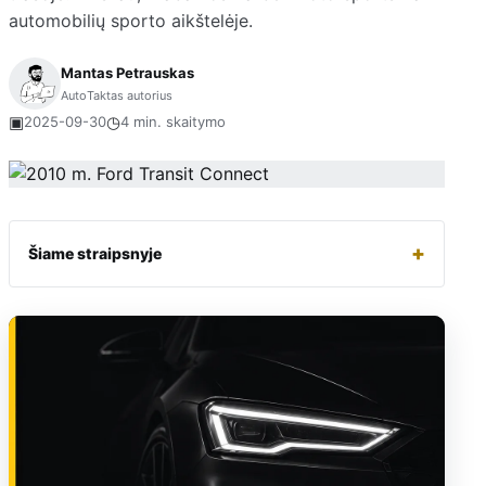
automobilių sporto aikštelėje.
Mantas Petrauskas
AutoTaktas autorius
▣
◷
2025-09-30
4 min. skaitymo
+
Šiame straipsnyje