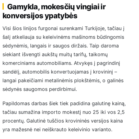
Gamykla, mokesčių vingiai ir
konversijos ypatybės
Visi šios linijos furgonai surenkami Turkijoje, tačiau į
šalį atkeliauja su keleivinėms mašinoms būdingomis
sėdynėmis, langais ir saugos diržais. Taip daroma
siekiant išvengti aukštų muitų tarifų, taikomų
komerciniams automobiliams. Atvykęs į pagrindinį
sandėlį, automobilis konvertuojamas į krovininį –
langai pakeičiami metalinėmis plokštėmis, o galinės
sėdynės saugomos perdirbimui.
Papildomas darbas šiek tiek padidina galutinę kainą,
tačiau sumažina importo mokestį nuo 25 iki vos 2,5
procentų. Galutinė tuščios krovininės versijos kaina
yra mažesnė nei neiškrauto keleivinio varianto.