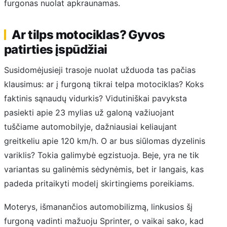
furgonas nuolat apkraunamas.
Ar tilps motociklas? Gyvos
patirties įspūdžiai
Susidomėjusieji trasoje nuolat užduoda tas pačias
klausimus: ar į furgoną tikrai telpa motociklas? Koks
faktinis sąnaudų vidurkis? Vidutiniškai pavyksta
pasiekti apie 23 mylias už galoną važiuojant
tuščiame automobilyje, dažniausiai keliaujant
greitkeliu apie 120 km/h. O ar bus siūlomas dyzelinis
variklis? Tokia galimybė egzistuoja. Beje, yra ne tik
variantas su galinėmis sėdynėmis, bet ir langais, kas
padeda pritaikyti modelį skirtingiems poreikiams.
Moterys, išmanančios automobilizmą, linkusios šį
furgoną vadinti mažuoju Sprinter, o vaikai sako, kad