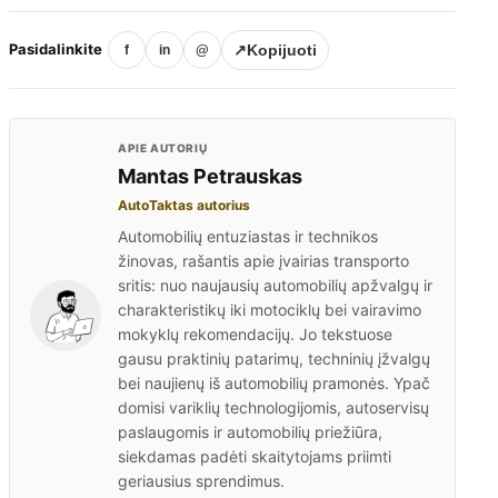
Pasidalinkite
↗
Kopijuoti
f
in
@
APIE AUTORIŲ
Mantas Petrauskas
AutoTaktas autorius
Automobilių entuziastas ir technikos
žinovas, rašantis apie įvairias transporto
sritis: nuo naujausių automobilių apžvalgų ir
charakteristikų iki motociklų bei vairavimo
mokyklų rekomendacijų. Jo tekstuose
gausu praktinių patarimų, techninių įžvalgų
bei naujienų iš automobilių pramonės. Ypač
domisi variklių technologijomis, autoservisų
paslaugomis ir automobilių priežiūra,
siekdamas padėti skaitytojams priimti
geriausius sprendimus.