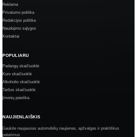
Reklama
Privatumo politika
Redakcijos politika
Naudojimo sąlygos
Kontaktai
POPULIARU
Padangų skaičiuoklė
Kuro skaičiuoklė
Alkoholio skaičiuoklė
Taršos skaičiuoklė
Įmonių paieška
NAUJIENLAIŠKIS
Gaukite naujausias automobilių naujienas, apžvalgas ir praktiškus
patarimus.