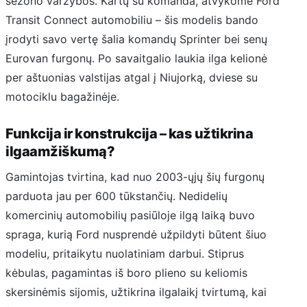
sezono varžybos. Kartų su komanda, atvykome Ford
Transit Connect automobiliu – šis modelis bando
įrodyti savo vertę šalia komandų Sprinter bei senų
Eurovan furgonų. Po savaitgalio laukia ilga kelionė
per aštuonias valstijas atgal į Niujorką, dviese su
motociklu bagažinėje.
Funkcija ir konstrukcija – kas užtikrina
ilgaamžiškumą?
Gamintojas tvirtina, kad nuo 2003-ųjų šių furgonų
parduota jau per 600 tūkstančių. Nedidelių
komercinių automobilių pasiūloje ilgą laiką buvo
spraga, kurią Ford nusprendė užpildyti būtent šiuo
modeliu, pritaikytu nuolatiniam darbui. Stiprus
kėbulas, pagamintas iš boro plieno su keliomis
skersinėmis sijomis, užtikrina ilgalaikį tvirtumą, kai