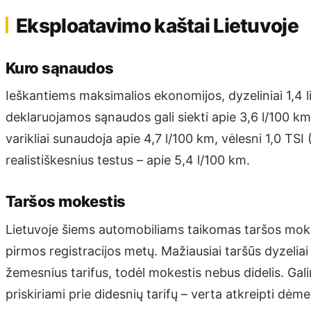
Eksploatavimo kaštai Lietuvoje
Kuro sąnaudos
Ieškantiems maksimalios ekonomijos, dyzeliniai 1,4 li
deklaruojamos sąnaudos gali siekti apie 3,6 l/100 km 
varikliai sunaudoja apie 4,7 l/100 km, vėlesni 1,0 TSI
realistiškesnius testus – apie 5,4 l/100 km.
Taršos mokestis
Lietuvoje šiems automobiliams taikomas taršos mokes
pirmos registracijos metų. Mažiausiai taršūs dyzeliai ir
žemesnius tarifus, todėl mokestis nebus didelis. Galin
priskiriami prie didesnių tarifų – verta atkreipti dėme