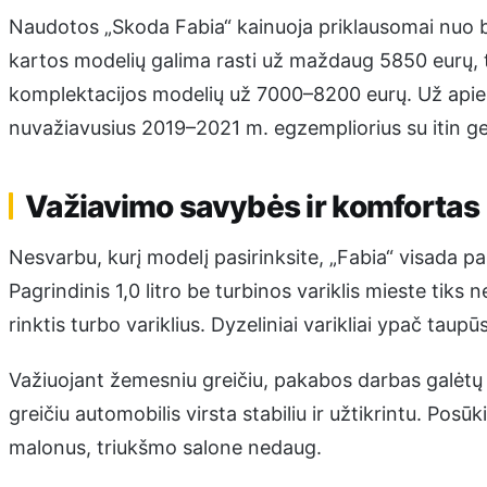
Naudotos „Skoda Fabia“ kainuoja priklausomai nuo bū
kartos modelių galima rasti už maždaug 5850 eurų, 
komplektacijos modelių už 7000–8200 eurų. Už apie 9
nuvažiavusius 2019–2021 m. egzempliorius su itin ge
Važiavimo savybės ir komfortas
Nesvarbu, kurį modelį pasirinksite, „Fabia“ visada pas
Pagrindinis 1,0 litro be turbinos variklis mieste tik
rinktis turbo variklius. Dyzeliniai varikliai ypač taupū
Važiuojant žemesniu greičiu, pakabos darbas galėtų b
greičiu automobilis virsta stabiliu ir užtikrintu. Posū
malonus, triukšmo salone nedaug.