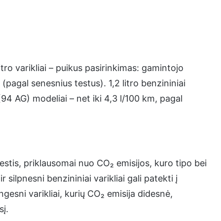
tro varikliai – puikus pasirinkimas: gamintojo
(pagal senesnius testus). 1,2 litro benzininiai
 (94 AG) modeliai – net iki 4,3 l/100 km, pagal
tis, priklausomai nuo CO₂ emisijos, kuro tipo bei
 silpnesni benzininiai varikliai gali patekti į
gesni varikliai, kurių CO₂ emisija didesnė,
sį.