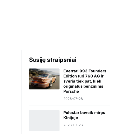
Susiję straipsniai
Everrati 993 Founders
Edition turi 760 AG ir
sveria tiek pat, kiek
originalus benzininis
Porsche
2026-07-28
Polestar beveik miręs
Kinijoje
2026-07-26