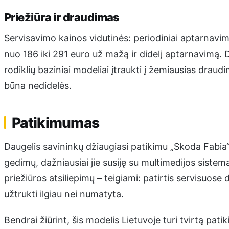
Priežiūra ir draudimas
Servisavimo kainos vidutinės: periodiniai aptarnavi
nuo 186 iki 291 euro už mažą ir didelį aptarnavimą. 
rodiklių baziniai modeliai įtraukti į žemiausias drau
būna nedidelės.
Patikimumas
Daugelis savininkų džiaugiasi patikimu „Skoda Fabia“
gedimų, dažniausiai jie susiję su multimedijos sistema 
priežiūros atsiliepimų – teigiami: patirtis servisuose
užtrukti ilgiau nei numatyta.
Bendrai žiūrint, šis modelis Lietuvoje turi tvirtą pat