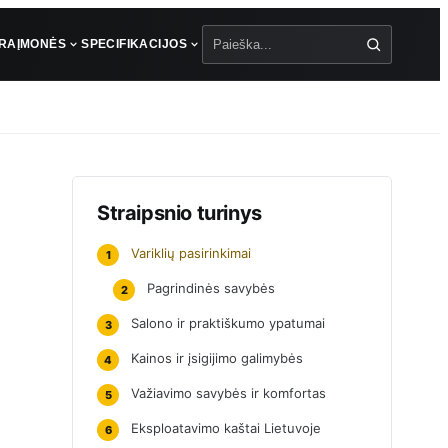
ŪRA
ĮMONĖS
SPECIFIKACIJOS
Paieška
Straipsnio turinys
Variklių pasirinkimai
1
Pagrindinės savybės
2
Salono ir praktiškumo ypatumai
3
Kainos ir įsigijimo galimybės
4
Važiavimo savybės ir komfortas
5
Eksploatavimo kaštai Lietuvoje
6