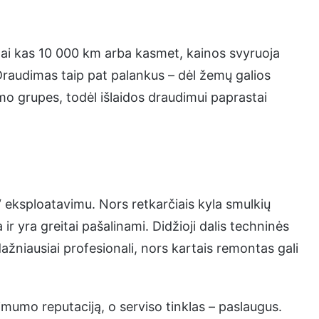
mai kas 10 000 km arba kasmet, kainos svyruoja
Draudimas taip pat palankus – dėl žemų galios
dimo grupes, todėl išlaidos draudimui paprastai
 eksploatavimu. Nors retkarčiais kyla smulkių
ir yra greitai pašalinami. Didžioji dalis techninės
 dažniausiai profesionali, nors kartais remontas gali
ikimumo reputaciją, o serviso tinklas – paslaugus.