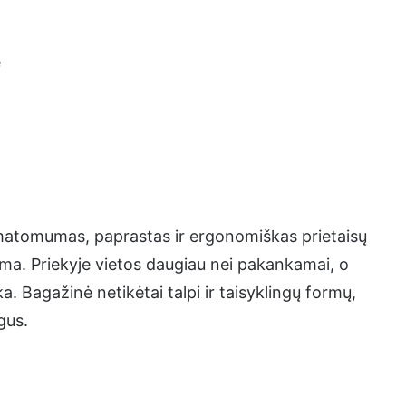
ė
s matomumas, paprastas ir ergonomiškas prietaisų
istema. Priekyje vietos daugiau nei pakankamai, o
ka. Bagažinė netikėtai talpi ir taisyklingų formų,
gus.