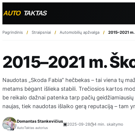
Pagrindinis
Straipsniai
Automobilių apžvalga
2015–2021 m.
2015–2021 m. Ško
Naudotas „Skoda Fabia“ hečbekas – tai viena tų ma
metams bėgant išlieka stabili. Trečiosios kartos mode
be reikalo dažnai patenka tarp pačių geidžiamiausių 
naujas, tiek naudotas išlaiko gerą reputaciją – tam yr
Domantas Stankevičius
▣
◷
2025-09-28
4 min. skaitymo
AutoTaktas autorius