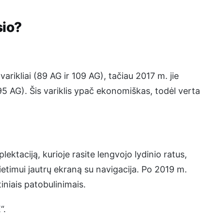
sio?
varikliai (89 AG ir 109 AG), tačiau 2017 m. jie
(95 AG). Šis variklis ypač ekonomiškas, todėl verta
lektaciją, kurioje rasite lengvojo lydinio ratus,
lietimui jautrų ekraną su navigacija. Po 2019 m.
niais patobulinimais.
“.