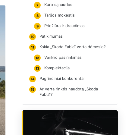
Kuro sąnaudos
7
Taršos mokestis
8
Priežiūra ir draudimas
9
Patikimumas
10
Kokia „Skoda Fabia“ verta dėmesio?
11
Variklio pasirinkimas
12
Komplektacija
13
Pagrindiniai konkurentai
14
Ar verta rinktis naudotą „Skoda
15
Fabia“?