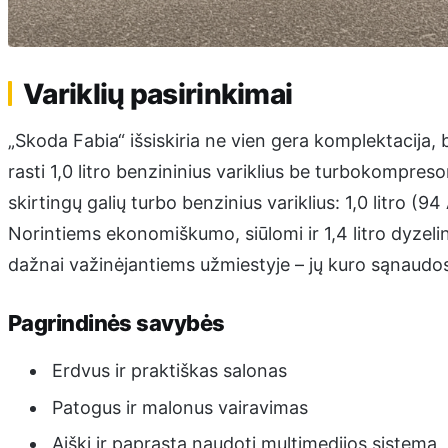
Variklių pasirinkimai
„Skoda Fabia“ išsiskiria ne vien gera komplektacija, 
rasti 1,0 litro benzininius variklius be turbokompreso
skirtingų galių turbo benzinius variklius: 1,0 litro (94
Norintiems ekonomiškumo, siūlomi ir 1,4 litro dyzelini
dažnai važinėjantiems užmiestyje – jų kuro sąnaudos
Pagrindinės savybės
Erdvus ir praktiškas salonas
Patogus ir malonus vairavimas
Aiški ir paprasta naudoti multimedijos sistema