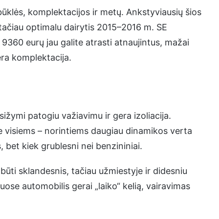
klės, komplektacijos ir metų. Ankstyviausių šios
tačiau optimalu dairytis 2015–2016 m. SE
360 eurų jau galite atrasti atnaujintus, mažai
ra komplektacija.
ižymi patogiu važiavimu ir gera izoliacija.
s ne visiems – norintiems daugiau dinamikos verta
s, bet kiek grublesni nei benzininiai.
ūti sklandesnis, tačiau užmiestyje ir didesniu
kiuose automobilis gerai „laiko“ kelią, vairavimas