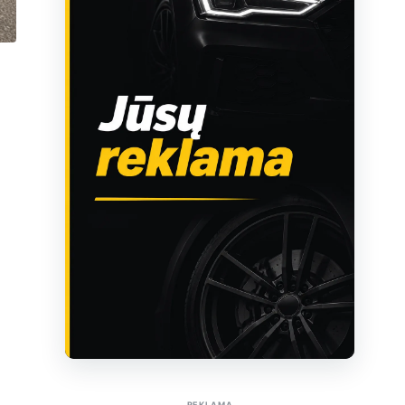
Sužinoti apie reklamą AutoTaktas portale
REKLAMA