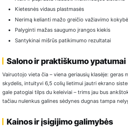
Kietesnės vidaus plastmasės
Nerimą kelianti mažo greičio važiavimo kokyb
Palyginti mažas saugumo įrangos kiekis
Santykinai mišrūs patikimumo rezultatai
Salono ir praktiškumo ypatumai
Vairuotojo vieta čia – viena geriausių klasėje: gera
skydelis, intuityvi 6,5 colių lietimui jautri ekrano s
gale patogiai tilps du keleiviai – trims jau bus ankšto
tačiau nulenkus galines sėdynes dugnas tampa nely
Kainos ir įsigijimo galimybės