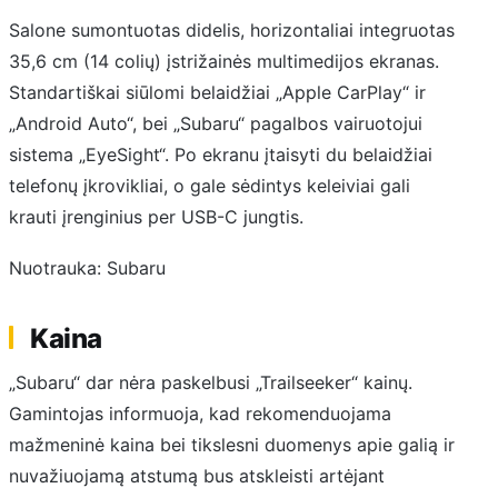
Salone sumontuotas didelis, horizontaliai integruotas
35,6 cm (14 colių) įstrižainės multimedijos ekranas.
Standartiškai siūlomi belaidžiai „Apple CarPlay“ ir
„Android Auto“, bei „Subaru“ pagalbos vairuotojui
sistema „EyeSight“. Po ekranu įtaisyti du belaidžiai
telefonų įkrovikliai, o gale sėdintys keleiviai gali
krauti įrenginius per USB-C jungtis.
Nuotrauka: Subaru
Kaina
„Subaru“ dar nėra paskelbusi „Trailseeker“ kainų.
Gamintojas informuoja, kad rekomenduojama
mažmeninė kaina bei tikslesni duomenys apie galią ir
nuvažiuojamą atstumą bus atskleisti artėjant