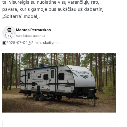
tai visureigis su nuolatine visų varančiųjų ratų
pavara, kuris gamoje bus aukščiau už dabartinį
„Solterra“ modelį.
Mantas Petrauskas
AutoTaktas autorius
▣
◷
2025-07-04
2 min. skaitymo