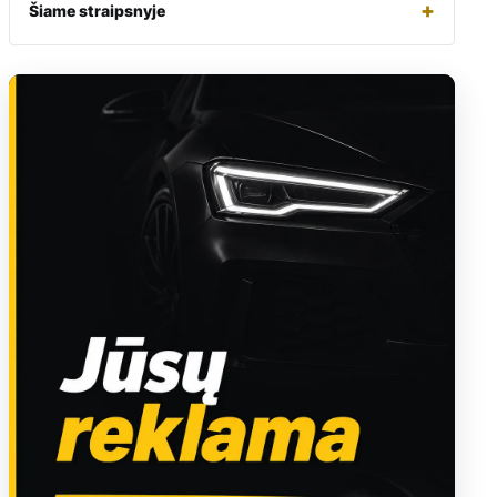
+
Šiame straipsnyje