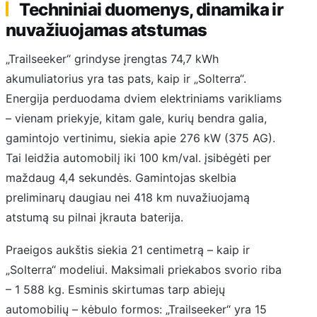
Techniniai duomenys, dinamika ir
nuvažiuojamas atstumas
„Trailseeker“ grindyse įrengtas 74,7 kWh
akumuliatorius yra tas pats, kaip ir „Solterra“.
Energija perduodama dviem elektriniams varikliams
– vienam priekyje, kitam gale, kurių bendra galia,
gamintojo vertinimu, siekia apie 276 kW (375 AG).
Tai leidžia automobilį iki 100 km/val. įsibėgėti per
maždaug 4,4 sekundės. Gamintojas skelbia
preliminarų daugiau nei 418 km nuvažiuojamą
atstumą su pilnai įkrauta baterija.
Praeigos aukštis siekia 21 centimetrą – kaip ir
„Solterra“ modeliui. Maksimali priekabos svorio riba
– 1 588 kg. Esminis skirtumas tarp abiejų
automobilių – kėbulo formos: „Trailseeker“ yra 15