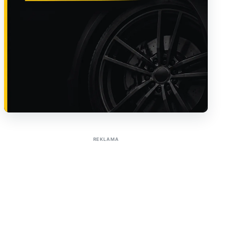
Sužinoti apie reklamą AutoTaktas portale
REKLAMA