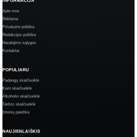
INFORMACIJA
Apie mus
Reklama
Privatumo politika
Redakcijos politika
Naudojimo sąlygos
Kontaktai
POPULIARU
Padangų skaičiuoklė
Kuro skaičiuoklė
Alkoholio skaičiuoklė
Taršos skaičiuoklė
Įmonių paieška
NAUJIENLAIŠKIS