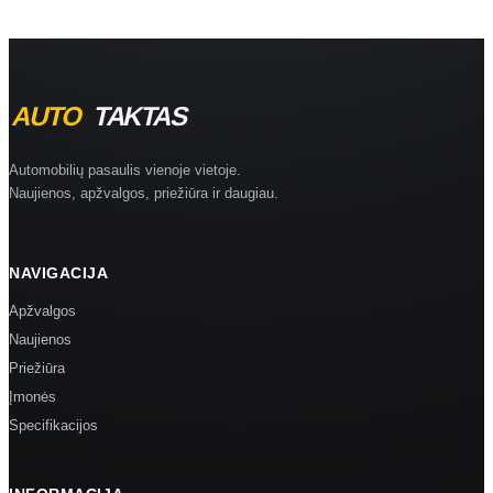
Automobilių pasaulis vienoje vietoje.
Naujienos, apžvalgos, priežiūra ir daugiau.
NAVIGACIJA
Apžvalgos
Naujienos
Priežiūra
Įmonės
Specifikacijos