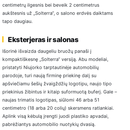
centimetrų ilgesnis bei beveik 2 centimetrus
aukštesnis už „Solterra“, o salono erdvės daiktams
tapo daugiau.
Eksterjeras ir salonas
Išorinė išvaizda daugeliu bruožų panaši į
kompaktiškesnę „Solterra“ versiją. Abu modeliai,
pristatyti Niujorko tarptautinėje automobilių
parodoje, turi naują firminę priekinę dalį su
apšviečiamu šešių žvaigždžių logotipu, naujo tipo
priekinius žibintus ir kitaip suformuotą buferį. Gale –
naujas trimatis logotipas, siūlomi 46 arba 51
centimetro (18 arba 20 colių) skersmens ratlankiai.
Aplink visą kėbulą įrengti juodi plastiko apvadai,
pabrėžiantys automobilio nuotykių dvasią.