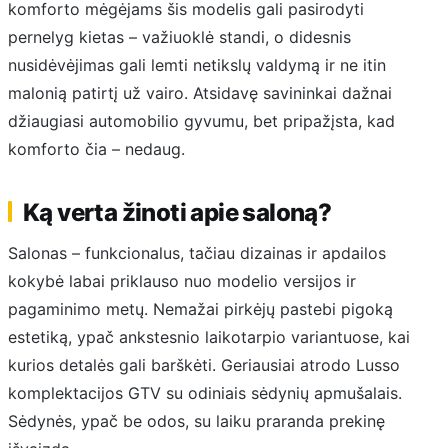
komforto mėgėjams šis modelis gali pasirodyti
pernelyg kietas – važiuoklė standi, o didesnis
nusidėvėjimas gali lemti netikslų valdymą ir ne itin
malonią patirtį už vairo. Atsidavę savininkai dažnai
džiaugiasi automobilio gyvumu, bet pripažįsta, kad
komforto čia – nedaug.
Ką verta žinoti apie saloną?
Salonas – funkcionalus, tačiau dizainas ir apdailos
kokybė labai priklauso nuo modelio versijos ir
pagaminimo metų. Nemažai pirkėjų pastebi pigoką
estetiką, ypač ankstesnio laikotarpio variantuose, kai
kurios detalės gali barškėti. Geriausiai atrodo Lusso
komplektacijos GTV su odiniais sėdynių apmušalais.
Sėdynės, ypač be odos, su laiku praranda prekinę