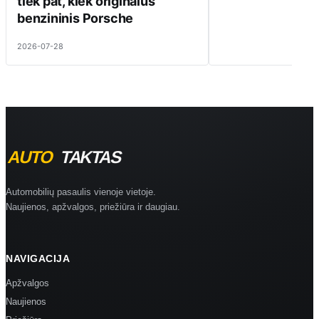
tiek pat, kiek originalus
benzininis Porsche
2026-07-28
Automobilių pasaulis vienoje vietoje.
Naujienos, apžvalgos, priežiūra ir daugiau.
NAVIGACIJA
Apžvalgos
Naujienos