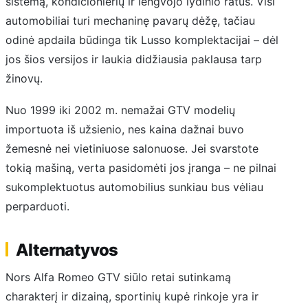
sistemą, kondicionierių ir lengvojo lydinio ratus. Visi
automobiliai turi mechaninę pavarų dėžę, tačiau
odinė apdaila būdinga tik Lusso komplektacijai – dėl
jos šios versijos ir laukia didžiausia paklausa tarp
žinovų.
Nuo 1999 iki 2002 m. nemažai GTV modelių
importuota iš užsienio, nes kaina dažnai buvo
žemesnė nei vietiniuose salonuose. Jei svarstote
tokią mašiną, verta pasidomėti jos įranga – ne pilnai
sukomplektuotus automobilius sunkiau bus vėliau
perparduoti.
Alternatyvos
Nors Alfa Romeo GTV siūlo retai sutinkamą
charakterį ir dizainą, sportinių kupė rinkoje yra ir