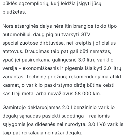
būklės egzempliorių, kurį leidžia įsigyti jūsų
biudžetas.
Nors atsarginės dalys nėra itin brangios tokio tipo
automobiliui, daug pigiau tvarkyti GTV
specializuotose dirbtuvėse, nei kreiptis į oficialius
atstovus. Draudimas taip pat gali būti nemažas,
ypač jei pasirenkama galingesnė 3.0 litrų variklio
versija – ekonomiškesnis ir pigesnis išlaikyti 2.0 litrų
variantas. Techninę priežiūrą rekomenduojama atlikti
kasmet, o variklio paskirstymo diržą būtina keisti
kas treji metai arba nuvažiavus 58 000 km.
Gamintojo deklaruojamas 2.0 l benzininio variklio
degalų sąnaudas pasiekti sudėtinga – realiomis
sąlygomis jos didesnės nei nurodyta. 3.0 l V6 variklis
taip pat reikalauja nemažai degalų.