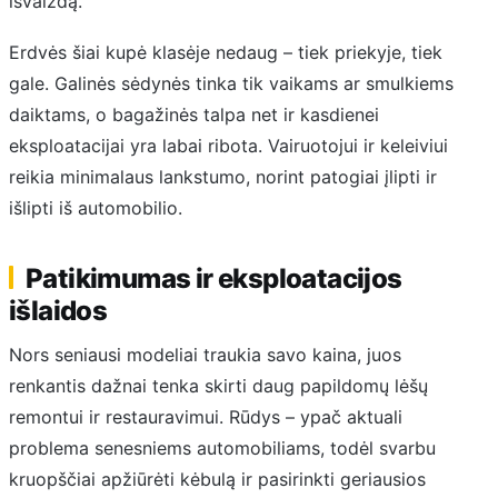
išvaizdą.
Erdvės šiai kupė klasėje nedaug – tiek priekyje, tiek
gale. Galinės sėdynės tinka tik vaikams ar smulkiems
daiktams, o bagažinės talpa net ir kasdienei
eksploatacijai yra labai ribota. Vairuotojui ir keleiviui
reikia minimalaus lankstumo, norint patogiai įlipti ir
išlipti iš automobilio.
Patikimumas ir eksploatacijos
išlaidos
Nors seniausi modeliai traukia savo kaina, juos
renkantis dažnai tenka skirti daug papildomų lėšų
remontui ir restauravimui. Rūdys – ypač aktuali
problema senesniems automobiliams, todėl svarbu
kruopščiai apžiūrėti kėbulą ir pasirinkti geriausios