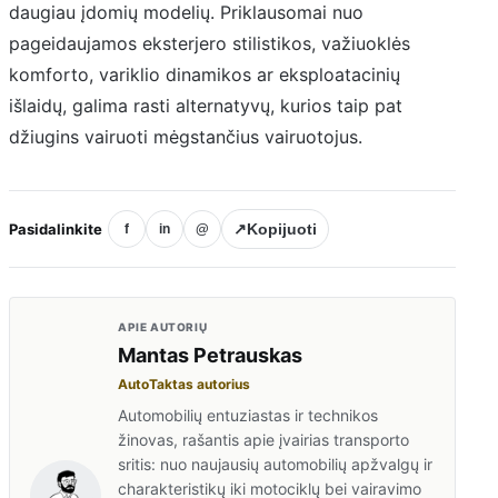
daugiau įdomių modelių. Priklausomai nuo
pageidaujamos eksterjero stilistikos, važiuoklės
komforto, variklio dinamikos ar eksploatacinių
išlaidų, galima rasti alternatyvų, kurios taip pat
džiugins vairuoti mėgstančius vairuotojus.
Pasidalinkite
↗
Kopijuoti
f
in
@
APIE AUTORIŲ
Mantas Petrauskas
AutoTaktas autorius
Automobilių entuziastas ir technikos
žinovas, rašantis apie įvairias transporto
sritis: nuo naujausių automobilių apžvalgų ir
charakteristikų iki motociklų bei vairavimo