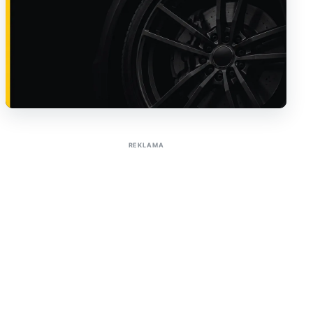
Sužinoti apie reklamą AutoTaktas portale
REKLAMA