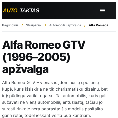
Pagrindinis
Straipsniai
Automobilių apžvalga
Alfa Romeo GTV (
Alfa Romeo GTV
(1996–2005)
apžvalga
Alfa Romeo GTV – vienas iš įdomiausių sportinių
kupė, kuris išsiskiria ne tik charizmatišku dizainu, bet
ir įspūdingu variklio garsu. Tai automobilis, kuris gali
sužavėti ne vieną automobilių entuziastą, tačiau jo
surasti rinkoje nėra paprasta: šis modelis pasitaiko
gana retai, todėl ieškant verta būti kantriam.