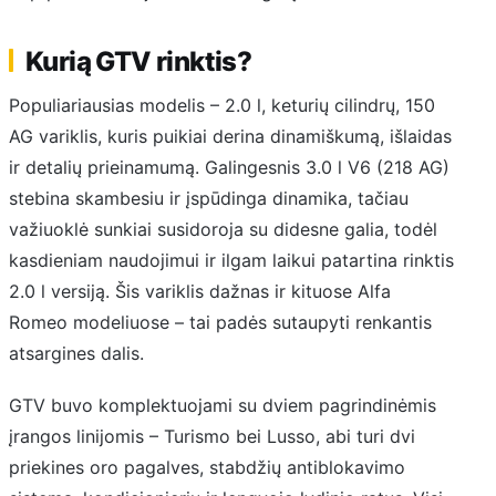
Kurią GTV rinktis?
Populiariausias modelis – 2.0 l, keturių cilindrų, 150
AG variklis, kuris puikiai derina dinamiškumą, išlaidas
ir detalių prieinamumą. Galingesnis 3.0 l V6 (218 AG)
stebina skambesiu ir įspūdinga dinamika, tačiau
važiuoklė sunkiai susidoroja su didesne galia, todėl
kasdieniam naudojimui ir ilgam laikui patartina rinktis
2.0 l versiją. Šis variklis dažnas ir kituose Alfa
Romeo modeliuose – tai padės sutaupyti renkantis
atsargines dalis.
GTV buvo komplektuojami su dviem pagrindinėmis
įrangos linijomis – Turismo bei Lusso, abi turi dvi
priekines oro pagalves, stabdžių antiblokavimo