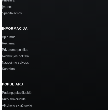
Priežiūra
Įmonės
Specifikacijos
INFORMACIJA
Apie mus
Reklama
Privatumo politika
Redakcijos politika
Naudojimo sąlygos
Kontaktai
POPULIARU
Padangų skaičiuoklė
Kuro skaičiuoklė
Alkoholio skaičiuoklė