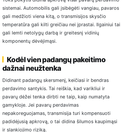
sistemai. Automobilis gali įsibėgėti vangiau, pavaros
gali medžioti viena kitą, o transmisijos skysčio
temperatūra gali kilti greičiau nei įprastai. Ilgainiui tai
gali lemti netolygų darbą ir greitesnį vidinių
komponentų dėvėjimąsi.
Kodėl vien padangų pakeitimo
dažnai neužtenka
Didinant padangų skersmenį, keičiasi ir bendras
perdavimo santykis. Tai reiškia, kad varikliui ir
pavarų dėžei tenka dirbti ne taip, kaip numatyta
gamykloje. Jei pavarų perdavimas
nepakoreguojamas, transmisija turi kompensuoti
padidėjusią apkrovą, o tai didina šilumos kaupimąsi
ir slankiojimo riziką.