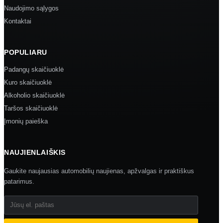
Naudojimo sąlygos
Kontaktai
POPULIARU
Padangų skaičiuoklė
Kuro skaičiuoklė
Alkoholio skaičiuoklė
Taršos skaičiuoklė
Įmonių paieška
NAUJIENLAIŠKIS
Gaukite naujausias automobilių naujienas, apžvalgas ir praktiškus
patarimus.
Jūsų el. paštas