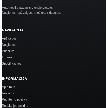
Automobilių pasaulis vienoje vietoje.
Naujienos, apžvalgos, priežiūra ir daugiau.
NAVIGACIJA
Apžvalgos
Naujienos
Priežiūra
Įmonės
Specifikacijos
INFORMACIJA
Apie mus
Reklama
Privatumo politika
Redakcijos politika