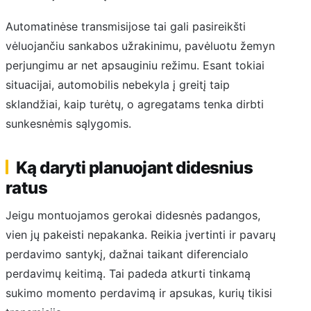
Automatinėse transmisijose tai gali pasireikšti
vėluojančiu sankabos užrakinimu, pavėluotu žemyn
perjungimu ar net apsauginiu režimu. Esant tokiai
situacijai, automobilis nebekyla į greitį taip
sklandžiai, kaip turėtų, o agregatams tenka dirbti
sunkesnėmis sąlygomis.
Ką daryti planuojant didesnius
ratus
Jeigu montuojamos gerokai didesnės padangos,
vien jų pakeisti nepakanka. Reikia įvertinti ir pavarų
perdavimo santykį, dažnai taikant diferencialo
perdavimų keitimą. Tai padeda atkurti tinkamą
sukimo momento perdavimą ir apsukas, kurių tikisi