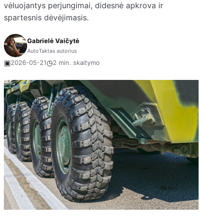
vėluojantys perjungimai, didesnė apkrova ir
spartesnis dėvėjimasis.
Gabrielė Vaičytė
AutoTaktas autorius
▣
◷
2026-05-21
2 min. skaitymo