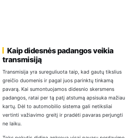
Kaip didesnės padangos veikia
transmisiją
Transmisija yra sureguliuota taip, kad gautų tikslius
greičio duomenis ir pagal juos parinktų tinkamą
pavarą. Kai sumontuojamos didesnio skersmens
padangos, ratai per tą patį atstumą apsisuka mažiau
kartų. Dėl to automobilio sistema gali netiksliai
vertinti važiavimo greitį ir pradėti pavaras perjungti
ne laiku.
Toks pokytis didina apkrovą visai pavarų perdavimo