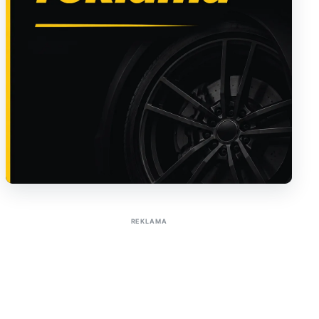
Sužinoti apie reklamą AutoTaktas portale
REKLAMA