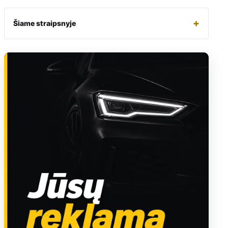
+
Šiame straipsnyje