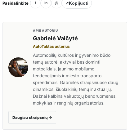
Pasidalinkite
↗
Kopijuoti
f
in
@
APIE AUTORIŲ
Gabrielė Vaičytė
AutoTaktas autorius
Automobilių kultūros ir gyvenimo būdo
temų autorė, aktyviai besidominti
motociklais, jaunimo mobilumo
tendencijomis ir miesto transporto
sprendimais. Gabrielės straipsniuose daug
dinamikos, šiuolaikinių temų ir aktualijų.
Dažnai kalbina vairuotojų bendruomenes,
mokyklas ir renginių organizatorius.
Daugiau straipsnių
→