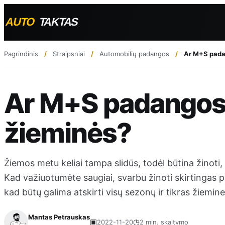
Pagrindinis
Straipsniai
Automobilių padangos
Ar M+S padan
Ar M+S padangos y
žieminės?
Žiemos metu keliai tampa slidūs, todėl būtina žinot
Kad važiuotumėte saugiai, svarbu žinoti skirtingas pa
kad būtų galima atskirti visų sezonų ir tikras žiemi
Mantas Petrauskas
▣
◷
2022-11-20
2 min. skaitymo