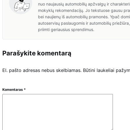
nuo naujausių automobilių apžvalgų ir charakteris
mokyklų rekomendacijų. Jo tekstuose gausu prakt
bei naujienų iš automobilių pramonės. Ypač domis
autoservisų paslaugomis ir automobilių priežiūr
priimti geriausius sprendimus.
Parašykite komentarą
El. pašto adresas nebus skelbiamas.
Būtini laukeliai pažy
Komentaras
*