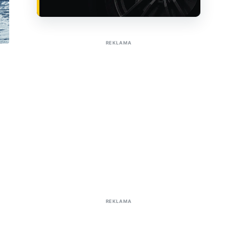
Sužinoti apie reklamą AutoTaktas portale
REKLAMA
REKLAMA