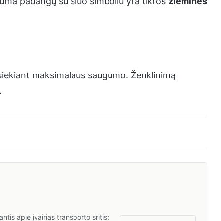
auguma padangų su šiuo simboliu yra tikros
žieminės
 siekiant maksimalaus saugumo. Ženklinimą
.
tis apie įvairias transporto sritis: