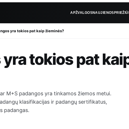
APŽVALGOS
NAUJIENOS
PRIEŽI
gos yra tokios pat kaip žieminės?
ra tokios pat kai
i, ar M+S padangos yra tinkamos žiemos metui.
dangų klasifikacijas ir padangų sertifikatus,
nes padangas.