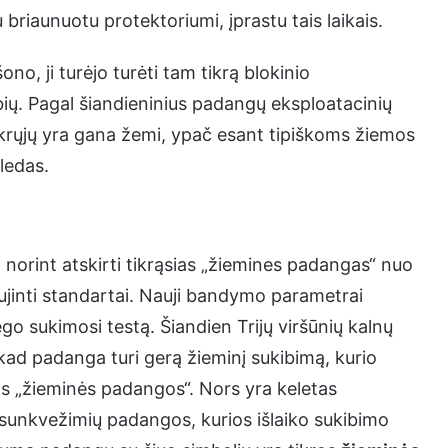
riaunuotu protektoriumi, įprastu tais laikais.
o, ji turėjo turėti tam tikrą blokinio
ybių. Pagal šiandieninius padangų eksploatacinių
tikrųjų yra gana žemi, ypač esant tipiškoms žiemos
ledas.
orint atskirti tikrąsias „žiemines padangas“ nuo
aujinti standartai. Nauji bandymo parametrai
o sukimosi testą. Šiandien Trijų viršūnių kalnų
 kad padanga turi gerą žieminį sukibimą, kurio
ros „žieminės padangos“. Nors yra keletas
 sunkvežimių padangos, kurios išlaiko sukibimo