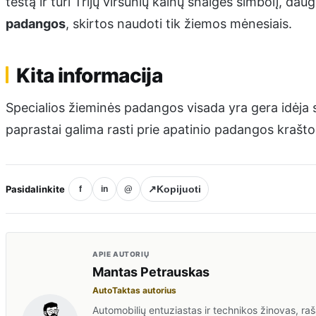
testą ir turi Trijų viršūnių kalnų snaigės simbolį, d
padangos
, skirtos naudoti tik žiemos mėnesiais.
Kita informacija
Specialios žieminės padangos visada yra gera idėja
paprastai galima rasti prie apatinio padangos krašto
Pasidalinkite
↗
Kopijuoti
f
in
@
APIE AUTORIŲ
Mantas Petrauskas
AutoTaktas autorius
Automobilių entuziastas ir technikos žinovas, rašan