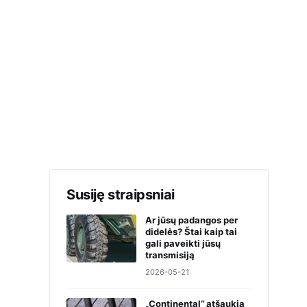
Susiję straipsniai
Ar jūsų padangos per
didelės? Štai kaip tai
gali paveikti jūsų
transmisiją
2026-05-21
„Continental“ atšaukia