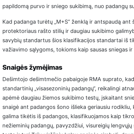
papildomą purvo ir sniego sukibimą, nuo padangų su b
Kad padanga turėtų „M+S“ ženklą ir antspaudą ant šon
protektoriaus rašto stilių ir daugiau sukibimo galim
savybių standartus šios klasifikacijos standartai iš 
važiavimo sąlygoms, tokioms kaip sausas sniegas ir 
Snaigės žymėjimas
Dešimtojo dešimtmečio pabaigoje RMA suprato, kad n
standartinių „visasezoninių padangų“, reikalingi atn
apėmė daugiau žiemos sukibimo testų, įskaitant snieg
snaigė ant padangos šono išlieka geriausiu rodikliu,
galima tikėtis iš padangos, klasifikuojamos kaip tik
nežieminių padangų, pavyzdžiui, visureigių lengvųjų