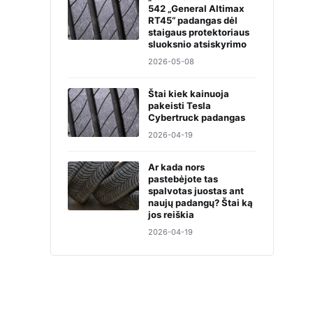
542 „General Altimax
RT45“ padangas dėl
staigaus protektoriaus
sluoksnio atsiskyrimo
2026-05-08
Štai kiek kainuoja
pakeisti Tesla
Cybertruck padangas
2026-04-19
Ar kada nors
pastebėjote tas
spalvotas juostas ant
naujų padangų? Štai ką
jos reiškia
2026-04-19