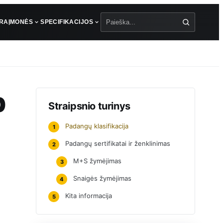
ŪRA
ĮMONĖS
SPECIFIKACIJOS
Paieška
p
Straipsnio turinys
Padangų klasifikacija
1
Padangų sertifikatai ir ženklinimas
2
M+S žymėjimas
3
Snaigės žymėjimas
4
Kita informacija
5