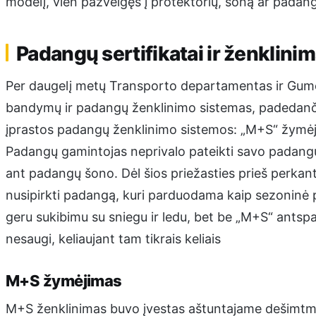
modelį, vien pažvelgęs į protektorių, šoną ar padang
Padangų sertifikatai ir ženklini
Per daugelį metų Transporto departamentas ir Gumos
bandymų ir padangų ženklinimo sistemas, padedanči
įprastos padangų ženklinimo sistemos: „M+S“ žymėjima
Padangų gamintojas neprivalo pateikti savo padangų
ant padangų šono. Dėl šios priežasties prieš perkant
nusipirkti padangą, kuri parduodama kaip sezoninė p
geru sukibimu su sniegu ir ledu, bet be „M+S“ antsp
nesaugi, keliaujant tam tikrais keliais
M+S žymėjimas
M+S ženklinimas buvo įvestas aštuntajame dešimtmety