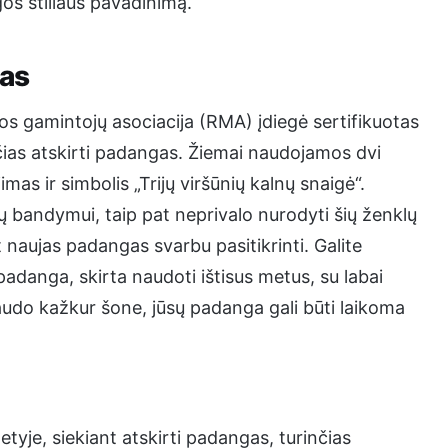
os stiliaus pavadinimą.
mas
 gamintojų asociacija (RMA) įdiegė sertifikuotas
as atskirti padangas. Žiemai naudojamos dvi
s ir simbolis „Trijų viršūnių kalnų snaigė“.
 bandymui, taip pat neprivalo nurodyti šių ženklų
 naujas padangas svarbu pasitikrinti. Galite
adanga, skirta naudoti ištisus metus, su labai
audo kažkur šone, jūsų padanga gali būti laikoma
je, siekiant atskirti padangas, turinčias