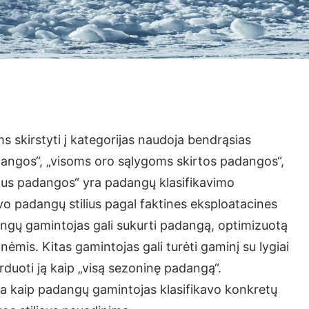
 skirstyti į kategorijas naudoja bendrąsias
adangos“, „visoms oro sąlygoms skirtos padangos“,
etaus padangos“ yra padangų klasifikavimo
o padangų stilius pagal faktines eksploatacines
ngų gamintojas gali sukurti padangą, optimizuotą
nėmis. Kitas gamintojas gali turėti gaminį su lygiai
duoti ją kaip „visą sezoninę padangą“.
ba kaip padangų gamintojas klasifikavo konkretų