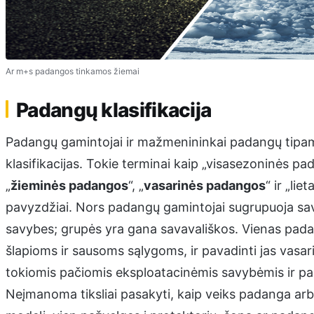
Ar m+s padangos tinkamos žiemai
Padangų klasifikacija
Padangų gamintojai ir mažmenininkai padangų tipams
klasifikacijas. Tokie terminai kaip „visasezoninės p
„
žieminės padangos
“, „
vasarinės padangos
“ ir „li
pavyzdžiai. Nors padangų gamintojai sugrupuoja sav
savybes; grupės yra gana savavališkos. Vienas pada
šlapioms ir sausoms sąlygoms, ir pavadinti jas vasari
tokiomis pačiomis eksploatacinėmis savybėmis ir par
Neįmanoma tiksliai pasakyti, kaip veiks padanga ar