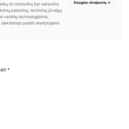
Daugiau straipsnių
→
tikų iki motociklų bei vairavimo
inių patarimų, techninių įžvalgų
i variklių technologijomis,
a, siekdamas padėti skaitytojams
mėti
*