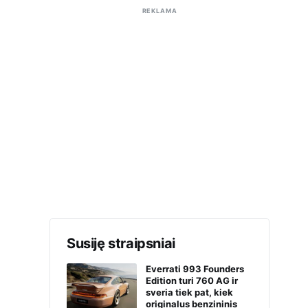
REKLAMA
Susiję straipsniai
Everrati 993 Founders
Edition turi 760 AG ir
sveria tiek pat, kiek
originalus benzininis