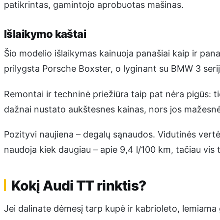
patikrintas, gamintojo aprobuotas mašinas.
Išlaikymo kaštai
Šio modelio išlaikymas kainuoja panašiai kaip ir pan
prilygsta Porsche Boxster, o lyginant su BMW 3 serij
Remontai ir techninė priežiūra taip pat nėra pigūs: ti
dažnai nustato aukštesnes kainas, nors jos mažesnės
Pozityvi naujiena – degalų sąnaudos. Vidutinės vertės
naudoja kiek daugiau – apie 9,4 l/100 km, tačiau vis tie
Kokį Audi TT rinktis?
Jei dalinate dėmesį tarp kupė ir kabrioleto, lemiama 