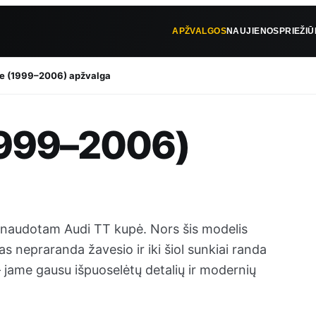
APŽVALGOS
NAUJIENOS
PRIEŽI
e (1999–2006) apžvalga
1999–2006)
i naudotam Audi TT kupė. Nors šis modelis
nas nepraranda žavesio ir iki šiol sunkiai randa
 – jame gausu išpuoselėtų detalių ir modernių