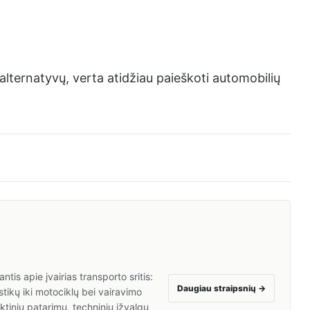
i alternatyvų, verta atidžiau paieškoti automobilių
tis apie įvairias transporto sritis:
Daugiau straipsnių
→
tikų iki motociklų bei vairavimo
inių patarimų, techninių įžvalgų