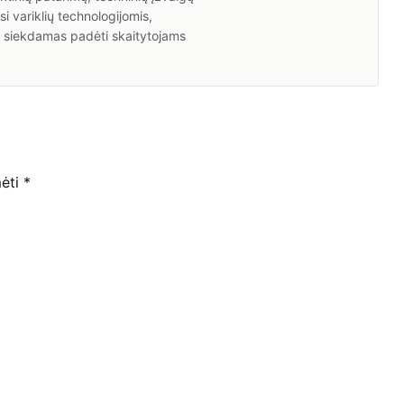
i variklių technologijomis,
a, siekdamas padėti skaitytojams
mėti
*