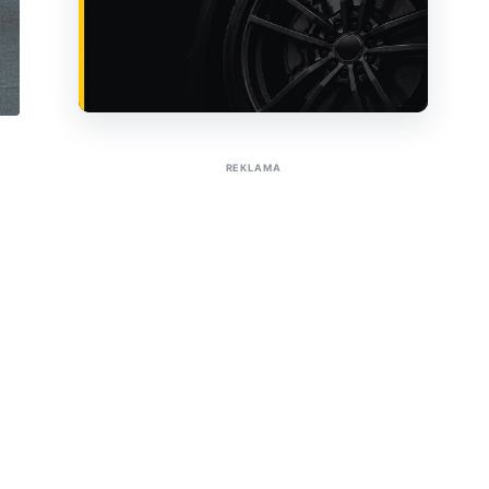
Sužinoti apie reklamą AutoTaktas portale
REKLAMA