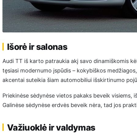
Išorė ir salonas
Audi TT iš karto patraukia akį savo dinamiškomis kėbu
tęsiasi modernumo įspūdis – kokybiškos medžiagos,
akcentai suteikia šiam automobiliui išskirtinumo pojū
Priekinėse sėdynėse vietos pakaks beveik visiems, išs
Galinėse sėdynėse erdvės beveik nėra, tad jos prakt
Važiuoklė ir valdymas