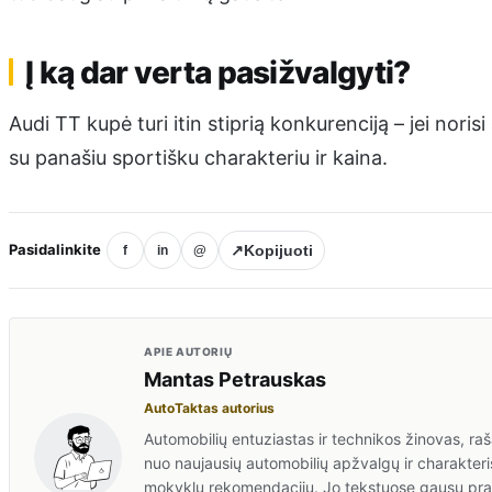
Į ką dar verta pasižvalgyti?
Audi TT kupė turi itin stiprią konkurenciją – jei noris
su panašiu sportišku charakteriu ir kaina.
Pasidalinkite
↗
Kopijuoti
f
in
@
APIE AUTORIŲ
Mantas Petrauskas
AutoTaktas autorius
Automobilių entuziastas ir technikos žinovas, rašan
nuo naujausių automobilių apžvalgų ir charakteris
mokyklų rekomendacijų. Jo tekstuose gausu prakt