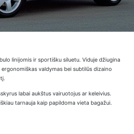
lo linijomis ir sportišku siluetu. Viduje džiugina
 ergonomiškas valdymas bei subtilūs dizaino
tį.
kyrus labai aukštus vairuotojus ar keleivius.
iškiau tarnauja kaip papildoma vieta bagažui.