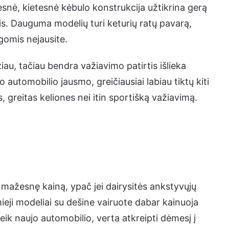
ilesnė, kietesnė kėbulo konstrukcija užtikrina gerą
ais. Dauguma modelių turi keturių ratų pavarą,
gomis nejausite.
au, tačiau bendra važiavimo patirtis išlieka
o automobilio jausmo, greičiausiai labiau tiktų kiti
, greitas keliones nei itin sportišką važiavimą.
 mažesnę kainą, ypač jei dairysitės ankstyvųjų
mieji modeliai su dešine vairuote dabar kainuoja
eik naujo automobilio, verta atkreipti dėmesį į