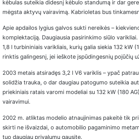
kėbulas suteikia didesnį kėbulo standumą ir dar gere
mėgsta aktyvų vairavimą. Kabrioletas bus tinkames
Apie apdailos lygius galvos sukti nereikės – kiekvieno 
komplektaciją. Daugiausia pasirinkimo siūlo varikliai
1,8 l turbininiais varikliais, kurių galia siekia 13
rinktis galingesnį, jei ieškote įspūdingesnių pojūčių u
2003 metais atsiradęs 3,2 l V6 variklis – ypač patrau
solidžia trauka, o dar daugiau patogumo suteikia a
priekiniais ratais varomi modeliai su 132 kW (180 A
vairavimui.
2002 m. atliktas modelio atnaujinimas pakeitė tik pr
skirti ne išvaizdai, o automobilio pagaminimo metams
tuo daugiau privalumų gausite.