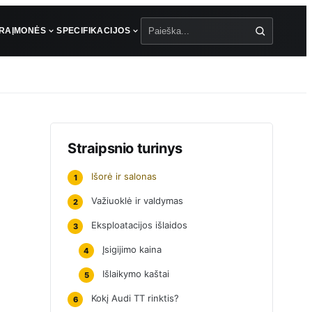
ŪRA
ĮMONĖS
SPECIFIKACIJOS
Paieška
Straipsnio turinys
Išorė ir salonas
1
Važiuoklė ir valdymas
2
Eksploatacijos išlaidos
3
Įsigijimo kaina
4
Išlaikymo kaštai
5
Kokį Audi TT rinktis?
6