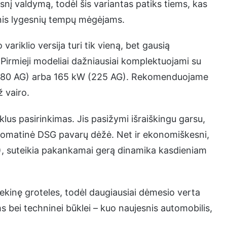
snį valdymą, todėl šis variantas patiks tiems, kas
nis lygesnių tempų mėgėjams.
variklio versija turi tik vieną, bet gausią
. Pirmieji modeliai dažniausiai komplektuojami su
2 kW (180 AG) arba 165 kW (225 AG). Rekomenduojame
ž vairo.
klus pasirinkimas. Jis pasižymi išraiškingu garsu,
utomatinė DSG pavarų dėžė. Net ir ekonomiškesni,
G), suteikia pakankamai gerą dinamika kasdieniam
iekinę groteles, todėl daugiausiai dėmesio verta
 bei techninei būklei – kuo naujesnis automobilis,