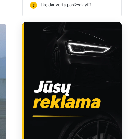
Į ką dar verta pasižvalgyti?
7