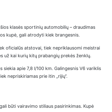
ašios klasės sportinių automobilių – draudimas
os kupė, gali atrodyti kiek brangesnis.
ek oficialūs atstovai, tiek nepriklausomi meistrai
 už kai kurių kitų prabangių prekės ženklų.
 siekia apie 7,8 l/100 km. Galingesnis V6 variklis
k nepriskiriamas prie itin „rijių“.
gali būti vairavimo stiliaus pasirinkimas. Kupė