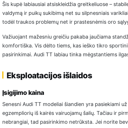
Šis kupė labiausiai atsiskleidžia greitkeliuose – stab
valdymą ir puikų sukibimą net su silpnesniais varikli
todėl traukos problemų net ir prastesnėmis oro sąly
Važiuojant mažesniu greičiu pakaba jaučiama standži
komfortiška. Vis dėlto tiems, kas ieško tikro sportini
pasirinkimai. Audi TT labiau tinka mėgstantiems ilgas
Eksploatacijos išlaidos
Įsigijimo kaina
Senesni Audi TT modeliai šiandien yra pasiekiami už
egzempliorių iš kairės vairuojamų šalių. Tačiau ir pir
nebrangiai, tad pasirinkimo netrūksta. Jei norite bev