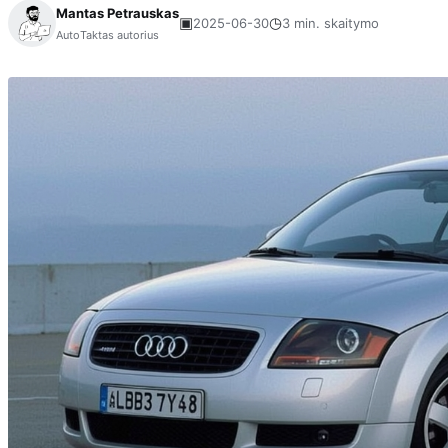
Mantas Petrauskas
▣
◷
2025-06-30
3 min. skaitymo
AutoTaktas autorius