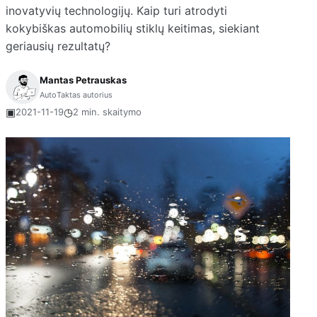
inovatyvių technologijų. Kaip turi atrodyti
kokybiškas automobilių stiklų keitimas, siekiant
geriausių rezultatų?
Mantas Petrauskas
AutoTaktas autorius
▣
◷
2021-11-19
2 min. skaitymo