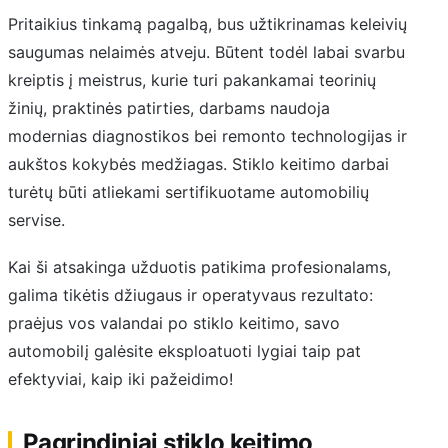
Pritaikius tinkamą pagalbą, bus užtikrinamas keleivių
saugumas nelaimės atveju. Būtent todėl labai svarbu
kreiptis į meistrus, kurie turi pakankamai teorinių
žinių, praktinės patirties, darbams naudoja
modernias diagnostikos bei remonto technologijas ir
aukštos kokybės medžiagas. Stiklo keitimo darbai
turėtų būti atliekami sertifikuotame automobilių
servise.
Kai ši atsakinga užduotis patikima profesionalams,
galima tikėtis džiugaus ir operatyvaus rezultato:
praėjus vos valandai po stiklo keitimo, savo
automobilį galėsite eksploatuoti lygiai taip pat
efektyviai, kaip iki pažeidimo!
Pagrindiniai stiklo keitimo