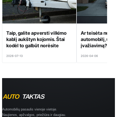
Taip, galite apversti vilkimo
Ar teisėta nutem
kablį aukštyn kojomis. Štai
automobilį, užst
kodėl to galbūt norėsite
įvažiavimą?
2026-07-13
2026-04-06
Automobilių pasaulis vienoje vietoje.
Naujienos, apžvalgos, priežiūra ir daugiau.