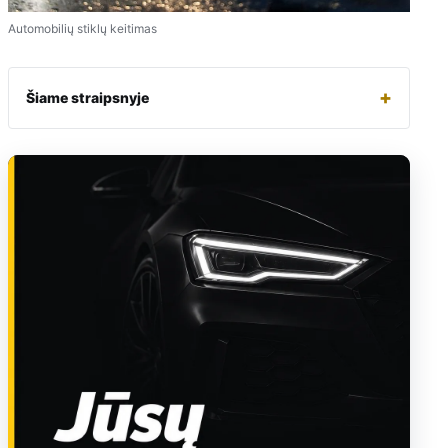
Automobilių stiklų keitimas
+
Šiame straipsnyje