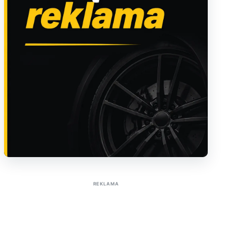
Sužinoti apie reklamą AutoTaktas portale
REKLAMA