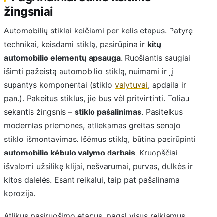
žingsniai
Automobilių stiklai keičiami per kelis etapus. Patyrę
technikai, keisdami stiklą, pasirūpina ir
kitų
automobilio elementų apsauga
. Ruošiantis saugiai
išimti pažeistą automobilio stiklą, nuimami ir jį
supantys komponentai (stiklo
valytuvai
, apdaila ir
pan.). Pakeitus stiklus, jie bus vėl pritvirtinti. Toliau
sekantis žingsnis –
stiklo pašalinimas
. Pasitelkus
modernias priemones, atliekamas greitas senojo
stiklo išmontavimas. Išėmus stiklą, būtina pasirūpinti
automobilio kėbulo valymo darbais
. Kruopščiai
išvalomi užsilikę klijai, nešvarumai, purvas, dulkės ir
kitos dalelės. Esant reikalui, taip pat pašalinama
korozija.
Atlikus pasiruošimo etapus, pagal visus reikiamus