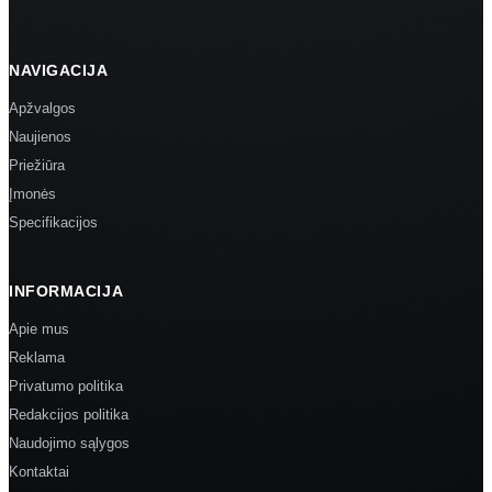
NAVIGACIJA
Apžvalgos
Naujienos
Priežiūra
Įmonės
Specifikacijos
INFORMACIJA
Apie mus
Reklama
Privatumo politika
Redakcijos politika
Naudojimo sąlygos
Kontaktai