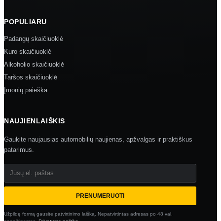
POPULIARU
Padangų skaičiuoklė
Kuro skaičiuoklė
Alkoholio skaičiuoklė
Taršos skaičiuoklė
Įmonių paieška
NAUJIENLAIŠKIS
Gaukite naujausias automobilių naujienas, apžvalgas ir praktiškus
patarimus.
Jūsų el. paštas
PRENUMERUOTI
Užpildę formą gausite patvirtinimo laišką. Nepatvirtintas adresas po 48 val.