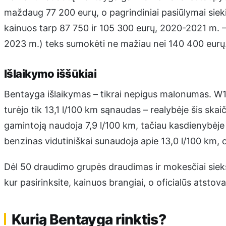
maždaug 77 200 eurų, o pagrindiniai pasiūlymai siek
kainuos tarp 87 750 ir 105 300 eurų, 2020-2021 m. 
2023 m.) teks sumokėti ne mažiau nei 140 400 eurų
Išlaikymo iššūkiai
Bentayga išlaikymas – tikrai nepigus malonumas. W1
turėjo tik 13,1 l/100 km sąnaudas – realybėje šis skaič
gamintoją naudoja 7,9 l/100 km, tačiau kasdienybėje 
benzinas vidutiniškai sunaudoja apie 13,0 l/100 km, o
Dėl 50 draudimo grupės draudimas ir mokesčiai sie
kur pasirinksite, kainuos brangiai, o oficialūs atstova
Kurią Bentayga rinktis?