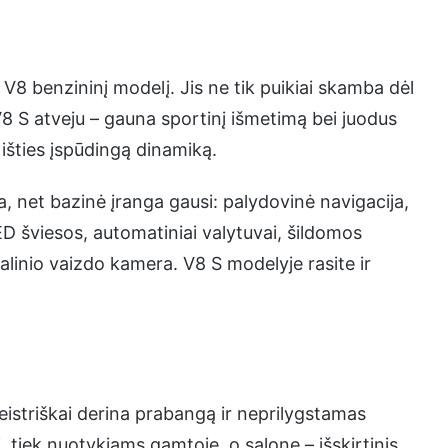
rų V8 benzininį modelį. Jis ne tik puikiai skamba dėl
8 S atveju – gauna sportinį išmetimą bei juodus
išties įspūdingą dinamiką.
a, net bazinė įranga gausi: palydovinė navigacija,
D šviesos, automatiniai valytuvai, šildomos
galinio vaizdo kamera. V8 S modelyje rasite ir
istriškai derina prabangą ir neprilygstamas
, tiek nuotykiams gamtoje, o salone – išskirtinis