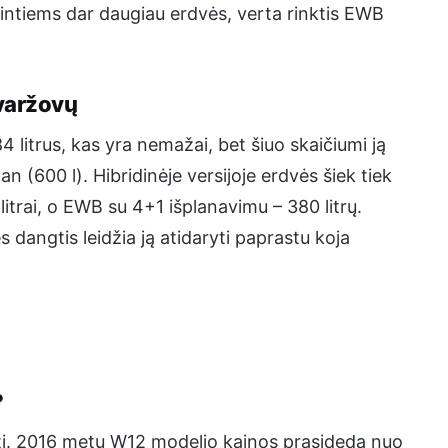
intiems dar daugiau erdvės, verta rinktis EWB
 varžovų
 litrus, kas yra nemažai, bet šiuo skaičiumi ją
n (600 l). Hibridinėje versijoje erdvės šiek tiek
itrai, o EWB su 4+1 išplanavimu – 380 litrų.
 dangtis leidžia ją atidaryti paprastu koja
?
i. 2016 metų W12 modelio kainos prasideda nuo