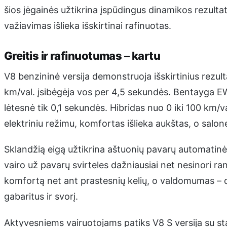
šios jėgainės užtikrina įspūdingus dinamikos rezultatu
važiavimas išlieka išskirtinai rafinuotas.
Greitis ir rafinuotumas – kartu
V8 benzininė versija demonstruoja išskirtinius rezulta
km/val. įsibėgėja vos per 4,5 sekundės. Bentayga EW
lėtesnė tik 0,1 sekundės. Hibridas nuo 0 iki 100 km/v
elektriniu režimu, komfortas išlieka aukštas, o salone
Sklandžią eigą užtikrina aštuonių pavarų automatinė
vairo už pavarų svirteles dažniausiai net nesinori ra
komfortą net ant prastesnių kelių, o valdomumas –
gabaritus ir svorį.
Aktyvesniems vairuotojams patiks V8 S versija su s