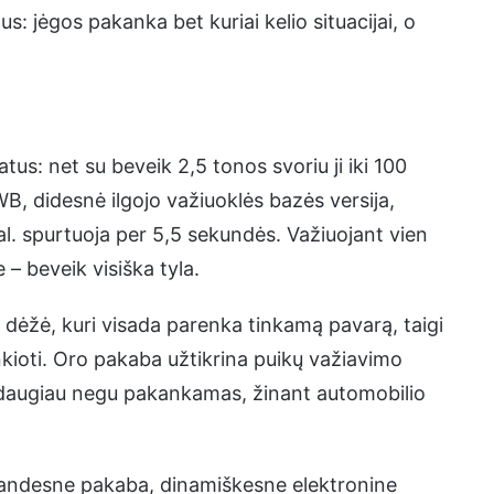
s: jėgos pakanka bet kuriai kelio situacijai, o
tus: net su beveik 2,5 tonos svoriu ji iki 100
B, didesnė ilgojo važiuoklės bazės versija,
al. spurtuoja per 5,5 sekundės. Važiuojant vien
 – beveik visiška tyla.
 dėžė, kuri visada parenka tinkamą pavarą, taigi
nkioti. Oro pakaba užtikrina puikų važiavimo
 daugiau negu pakankamas, žinant automobilio
tandesne pakaba, dinamiškesne elektronine