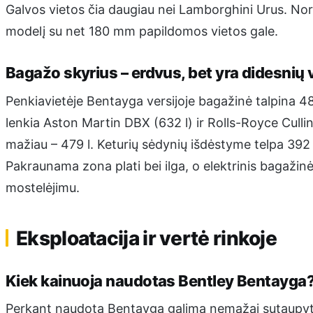
Galvos vietos čia daugiau nei Lamborghini Urus. Nor
modelį su net 180 mm papildomos vietos gale.
Bagažo skyrius – erdvus, bet yra didesnių
Penkiavietėje Bentayga versijoje bagažinė talpina 484
lenkia Aston Martin DBX (632 l) ir Rolls-Royce Cullina
mažiau – 479 l. Keturių sėdynių išdėstyme telpa 392 l
Pakraunama zona plati bei ilga, o elektrinis bagažinės
mostelėjimu.
Eksploatacija ir vertė rinkoje
Kiek kainuoja naudotas Bentley Bentayga
Perkant naudotą Bentayga galima nemažai sutaupyt