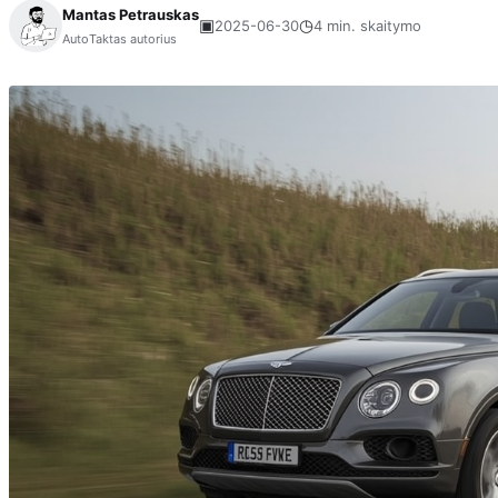
Mantas Petrauskas
▣
◷
2025-06-30
4 min. skaitymo
AutoTaktas autorius