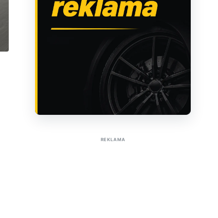
Sužinoti apie reklamą AutoTaktas portale
REKLAMA