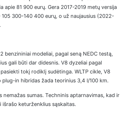
ia apie 81 900 eurų. Gera 2017-2019 metų versija
– 105 300-140 400 eurų, o už naujausius (2022-
.
2 benzininiai modeliai, pagal seną NEDC testą,
ius gali būti dar didesnis. V8 dyzeliai pagal
pasiekti tokį rodiklį sudėtinga. WLTP cikle, V8
 plug-in hibridas žada teorinius 3,4 l/100 km.
ks nemažas sumas. Techninis aptarnavimas, kad ir
i išrašo keturženklius sąskaitas.