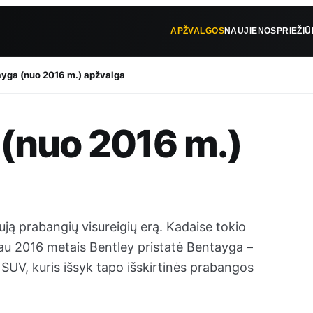
APŽVALGOS
NAUJIENOS
PRIEŽI
ayga (nuo 2016 m.) apžvalga
 (nuo 2016 m.)
ą prabangių visureigių erą. Kadaise tokio
iau 2016 metais Bentley pristatė Bentayga –
į SUV, kuris išsyk tapo išskirtinės prabangos