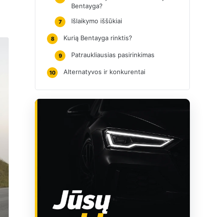
Bentayga?
Išlaikymo iššūkiai
7
Kurią Bentayga rinktis?
8
Patraukliausias pasirinkimas
9
Alternatyvos ir konkurentai
10