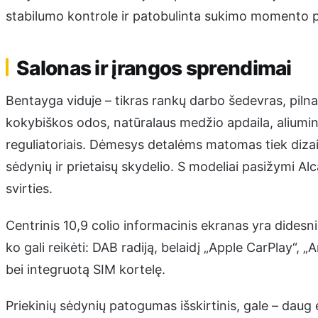
stabilumo kontrole ir patobulinta sukimo momento 
Salonas ir įrangos sprendimai
Bentayga viduje – tikras rankų darbo šedevras, pilnas
kokybiškos odos, natūralaus medžio apdaila, aliuminio
reguliatoriais. Dėmesys detalėms matomas tiek dizai
sėdynių ir prietaisų skydelio. S modeliai pasižymi Al
svirties.
Centrinis 10,9 colio informacinis ekranas yra didesni
ko gali reikėti: DAB radiją, belaidį „Apple CarPlay“, 
bei integruotą SIM kortelę.
Priekinių sėdynių patogumas išskirtinis, gale – daug