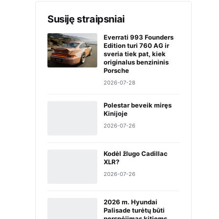
Susiję straipsniai
Everrati 993 Founders
Edition turi 760 AG ir
sveria tiek pat, kiek
originalus benzininis
Porsche
2026-07-28
Polestar beveik miręs
Kinijoje
2026-07-26
Kodėl žlugo Cadillac
XLR?
2026-07-26
2026 m. Hyundai
Palisade turėtų būti
perspėjimas kitiems