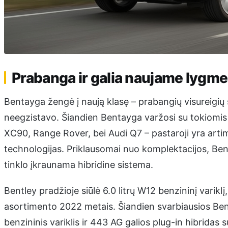
Prabanga ir galia naujame lygm
Bentayga žengė į naują klasę – prabangių visureigių 
neegzistavo. Šiandien Bentayga varžosi su tokiomis
XC90, Range Rover, bei Audi Q7 – pastaroji yra artim
technologijas. Priklausomai nuo komplektacijos, Bent
tinklo įkraunama hibridine sistema.
Bentley pradžioje siūlė 6.0 litrų W12 benzininį variklį,
asortimento 2022 metais. Šiandien svarbiausios Bent
benzininis variklis ir 443 AG galios plug-in hibridas 