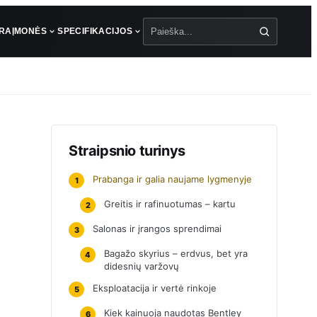
ŪRA
ĮMONĖS
SPECIFIKACIJOS
Paieška
Straipsnio turinys
Prabanga ir galia naujame lygmenyje
1
Greitis ir rafinuotumas – kartu
2
Salonas ir įrangos sprendimai
3
Bagažo skyrius – erdvus, bet yra
4
didesnių varžovų
Eksploatacija ir vertė rinkoje
5
Kiek kainuoja naudotas Bentley
6