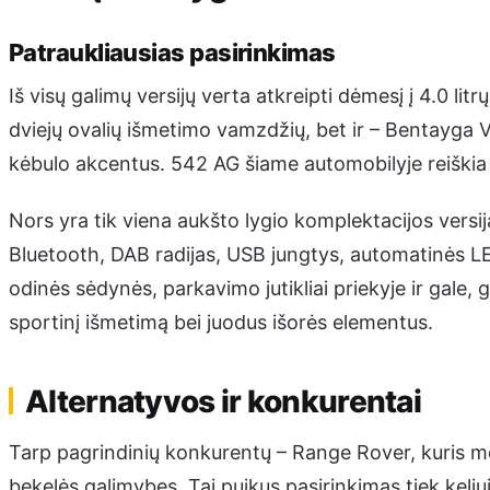
Patraukliausias pasirinkimas
Iš visų galimų versijų verta atkreipti dėmesį į 4.0 lit
dviejų ovalių išmetimo vamzdžių, bet ir – Bentayga V
kėbulo akcentus. 542 AG šiame automobilyje reiškia 
Nors yra tik viena aukšto lygio komplektacijos versij
Bluetooth, DAB radijas, USB jungtys, automatinės LE
odinės sėdynės, parkavimo jutikliai priekyje ir gale, 
sportinį išmetimą bei juodus išorės elementus.
Alternatyvos ir konkurentai
Tarp pagrindinių konkurentų – Range Rover, kuris me
bekelės galimybes. Tai puikus pasirinkimas tiek keliui