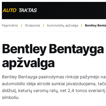
Pagrindinis
Straipsniai
Automobilių apžvalga
Bentley Bent
Bentley Bentayga
apžvalga
Bentley Bentayga pasirodymas rinkoje pažymėjo nauj
automobilio idėja atrodė sunkiai įsivaizduojama, tač
didžiulį, keturių varomų ratų, net 2,4 tonos sveriant
simboliu.