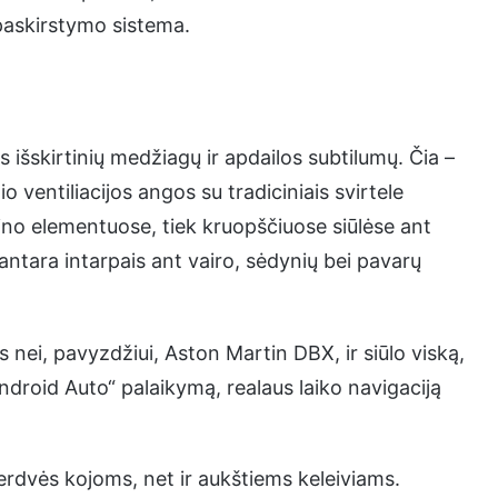
paskirstymo sistema.
 išskirtinių medžiagų ir apdailos subtilumų. Čia –
 ventiliacijos angos su tradiciniais svirtele
no elementuose, tiek kruopščiuose siūlėse ant
cantara intarpais ant vairo, sėdynių bei pavarų
s nei, pavyzdžiui, Aston Martin DBX, ir siūlo viską,
„Android Auto“ palaikymą, realaus laiko navigaciją
 erdvės kojoms, net ir aukštiems keleiviams.