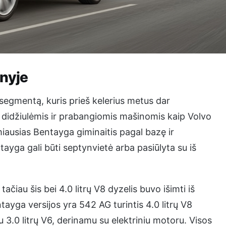
enyje
segmentą, kuris prieš kelerius metus dar
 didžiulėmis ir prabangiomis mašinomis kaip Volvo
iausias Bentayga giminaitis pagal bazę ir
ayga gali būti septynvietė arba pasiūlyta su iš
 tačiau šis bei 4.0 litrų V8 dyzelis buvo išimti iš
ayga versijos yra 542 AG turintis 4.0 litrų V8
su 3.0 litrų V6, derinamu su elektriniu motoru. Visos