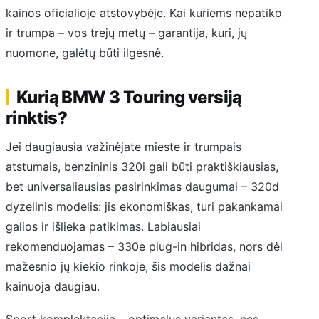
kainos oficialioje atstovybėje. Kai kuriems nepatiko
ir trumpa – vos trejų metų – garantija, kuri, jų
nuomone, galėtų būti ilgesnė.
Kurią BMW 3 Touring versiją
rinktis?
Jei daugiausia važinėjate mieste ir trumpais
atstumais, benzininis 320i gali būti praktiškiausias,
bet universaliausias pasirinkimas daugumai – 320d
dyzelinis modelis: jis ekonomiškas, turi pakankamai
galios ir išlieka patikimas. Labiausiai
rekomenduojamas – 330e plug-in hibridas, nors dėl
mažesnio jų kiekio rinkoje, šis modelis dažnai
kainuoja daugiau.