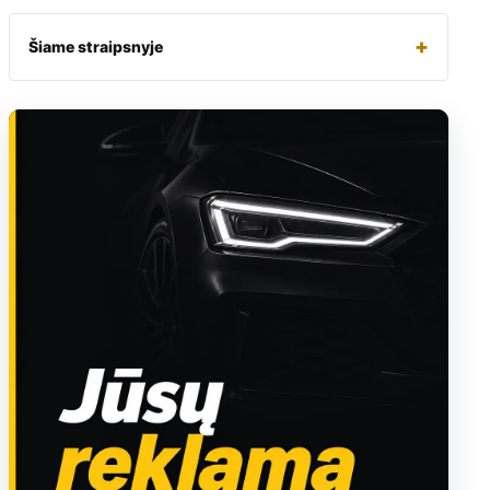
+
Šiame straipsnyje