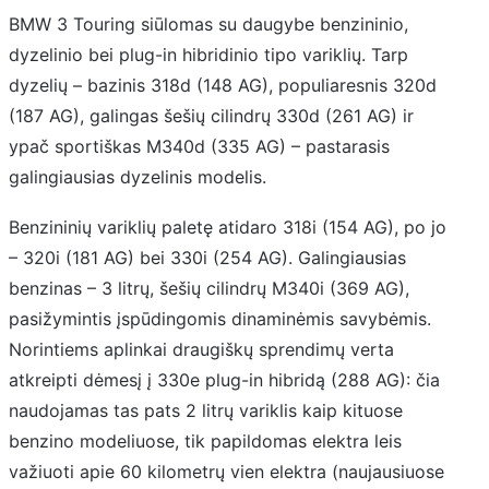
BMW 3 Touring siūlomas su daugybe benzininio,
dyzelinio bei plug-in hibridinio tipo variklių. Tarp
dyzelių – bazinis 318d (148 AG), populiaresnis 320d
(187 AG), galingas šešių cilindrų 330d (261 AG) ir
ypač sportiškas M340d (335 AG) – pastarasis
galingiausias dyzelinis modelis.
Benzininių variklių paletę atidaro 318i (154 AG), po jo
– 320i (181 AG) bei 330i (254 AG). Galingiausias
benzinas – 3 litrų, šešių cilindrų M340i (369 AG),
pasižymintis įspūdingomis dinaminėmis savybėmis.
Norintiems aplinkai draugiškų sprendimų verta
atkreipti dėmesį į 330e plug-in hibridą (288 AG): čia
naudojamas tas pats 2 litrų variklis kaip kituose
benzino modeliuose, tik papildomas elektra leis
važiuoti apie 60 kilometrų vien elektra (naujausiuose