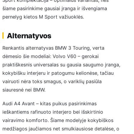
Sport komplektacija – optimalus variantas, nes
šiame pasirinkime gausiai įranga ir išvengiama
pernelyg kietos M Sport važiuoklės.
Alternatyvos
Renkantis alternatyvas BMW 3 Touring, verta
dėmesio šie modeliai: Volvo V60 – gerokai
praktiškesnis universalas su gausia saugumo įranga,
kokybišku interjeru ir patogumu kelionėse, tačiau
vairuoti nėra toks smagus, o variklių pasiūla
siauresnė nei BMW.
Audi A4 Avant – kitas puikus pasirinkimas
ieškantiems rafinuoto interjero bei išskirtinio
vairavimo komforto. Šiame modelyje kokybiškos
medžiagos jaučiamos net smulkiausiose detalėse, o