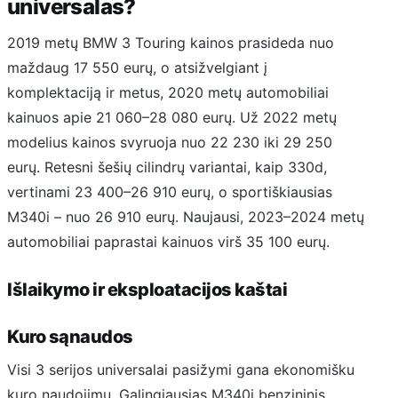
universalas?
2019 metų BMW 3 Touring kainos prasideda nuo
maždaug 17 550 eurų, o atsižvelgiant į
komplektaciją ir metus, 2020 metų automobiliai
kainuos apie 21 060–28 080 eurų. Už 2022 metų
modelius kainos svyruoja nuo 22 230 iki 29 250
eurų. Retesni šešių cilindrų variantai, kaip 330d,
vertinami 23 400–26 910 eurų, o sportiškiausias
M340i – nuo 26 910 eurų. Naujausi, 2023–2024 metų
automobiliai paprastai kainuos virš 35 100 eurų.
Išlaikymo ir eksploatacijos kaštai
Kuro sąnaudos
Visi 3 serijos universalai pasižymi gana ekonomišku
kuro naudojimu. Galingiausias M340i benzininis