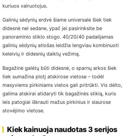
kuriuos vairuotojus.
Galinių sėdynių erdvė šiame universale šiek tiek
didesnė nei sedane, ypač jei pasirinksite be
panoraminio stiklo stogo. 40/20/40 padalijamas
galinių sėdynių atlošas leidžia lengviau kombinuoti
keleivių ir didesnių daiktų vežimą.
Bagažinė galėtų būti didesnė, o sparnų arkos šiek
tiek sumažina plotį atskirose vietose – todėl
masyviems pirkiniams vietos gali pritrūkti. Vis dėlto,
galima atskirai atidaryti tik bagažinės stiklą, kuris
leis patogiai iškrauti mažus pirkinius ir siaurose
stovėjimo vietose.
Kiek kainuoja naudotas 3 serijos