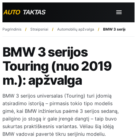
Pagrindinis
Straipsniai
Automobilių apžvalga
BMW 3 serijos Tour
BMW 3 serijos
Touring (nuo 2019
m.): apžvalga
BMW 3 serijos universalas (Touring) turi įdomią
atsiradimo istoriją – pirmasis tokio tipo modelis
gimė, kai BMW inžinierius paėmė 3 serijos sedaną,
pailgino jo stogą ir gale įrengė dangtį – taip buvo
sukurtas praktiškesnis variantas. Vėliau šią idėją
BMW vadovai pavertė tikru serijiniu modeliu.