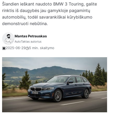
Šiandien ieškant naudoto BMW 3 Touring, galite
rinktis iš daugybės jau gamykloje pagamintų
automobilių, todėl savarankiškai kūrybiškumo
demonstruoti nebūtina.
Mantas Petrauskas
AutoTaktas autorius
▣
◷
2025-06-29
5 min. skaitymo