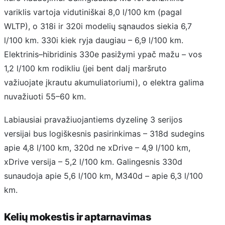
variklis vartoja vidutiniškai 8,0 l/100 km (pagal
WLTP), o 318i ir 320i modelių sąnaudos siekia 6,7
l/100 km. 330i kiek ryja daugiau – 6,9 l/100 km.
Elektrinis–hibridinis 330e pasižymi ypač mažu – vos
1,2 l/100 km rodikliu (jei bent dalį maršruto
važiuojate įkrautu akumuliatoriumi), o elektra galima
nuvažiuoti 55–60 km.
Labiausiai pravažiuojantiems dyzelinę 3 serijos
versijai bus logiškesnis pasirinkimas – 318d sudegins
apie 4,8 l/100 km, 320d ne xDrive – 4,9 l/100 km,
xDrive versija – 5,2 l/100 km. Galingesnis 330d
sunaudoja apie 5,6 l/100 km, M340d – apie 6,3 l/100
km.
Kelių mokestis ir aptarnavimas