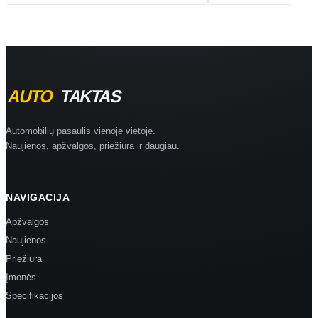
Automobilių pasaulis vienoje vietoje.
Naujienos, apžvalgos, priežiūra ir daugiau.
NAVIGACIJA
Apžvalgos
Naujienos
Priežiūra
Įmonės
Specifikacijos