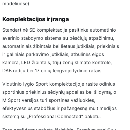
modeliuose).
Komplektacijos ir įranga
Standartinė SE komplektacija pasitinka automatinio
avarinio stabdymo sistema su pėsčiųjų atpažinimu,
automatiniais žibintais bei lietaus jutikliais, priekiniais
ir galiniais parkavimo jutikliais, atbulinės eigos
kamera, LED žibintais, trijų zonų klimato kontrole,
DAB radiju bei 17 colių lengvojo lydinio ratais.
Vidutinio lygio Sport komplektacijoje rasite odinius
sportinius priekinius sėdynių apdailas bei šildymą, o
M Sport versijos turi sportines važiuokles,
efektyvesnius stabdžius ir pažangesnę multimedijos
sistemą su „Professional Connected“ paketu.
Tarp papildomų paketų išsiskiria „Premium pack“ su