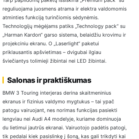
reguliuojama juosmens atrama ir elektra valdomomis
atminties funkciją turinčiomis sėdynėmis.
Technologijų mėgėjams patiks „Technology pack“ su
„Harman Kardon“ garso sistema, belaidžiu krovimu ir
projekciniu ekranu. O „Laserlight“ paketui
priklausantis apšvietimas – dvigubai ilgiau
šviečiantys tolimieji žibintai nei LED žibintai.
Salonas ir praktiškumas
BMW 3 Touring interjeras derina skaitmeninius
ekranus ir fizinius valdymo mygtukus – tai ypač
patogu vairuojant, nes norimas funkcijas pasiekti
lengviau nei Audi A4 modelyje, kuriame dominuoja
du lietimui jautrūs ekranai. Vairuotojo padėtis patogi,
tik pedalai kiek pasislinkę į šoną, kas gali trikdyti kai