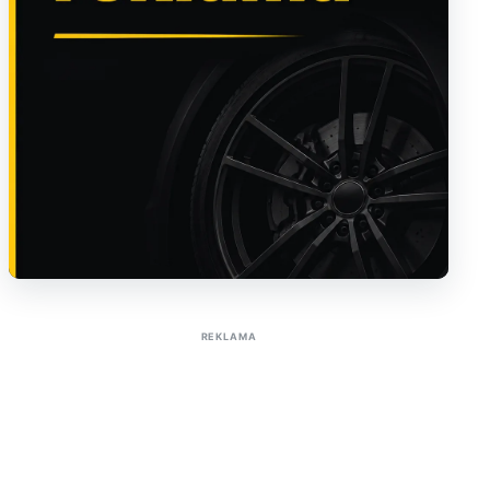
Sužinoti apie reklamą AutoTaktas portale
REKLAMA