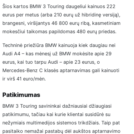
Šios kartos BMW 3 Touring daugeliui kainuos 222
eurus per metus (arba 210 eurų už hibridinę versiją),
brangesni, viršijantys 46 800 eurų ribą, kasmetiniam
mokesčiui taikomas papildomas 480 eurų priedas.
Techninė priežiūra BMW kainuoja kiek daugiau nei
Audi A4 – kas mėnesį už BMW mokėsite apie 29
eurus, kai tuo tarpu Audi – apie 23 eurus, o
Mercedes-Benz C klasės aptarnavimas gali kainuoti
ir virš 41 euro/mėn.
Patikimumas
BMW 3 Touring savininkai dažniausiai džiaugiasi
patikimumu, tačiau kai kurie klientai susidūrė su
nežymiais multimedijos sistemos trikdžiais. Taip pat
pasitaiko nemažai pastabų dėl aukštos aptarnavimo