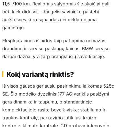
11,5 l/100 km. Realiomis sąlygomis šie skaičiai gali
būti kiek didesni – daugelis savininkų pastebi
aukštesnes kuro sąnaudas nei deklaruojama
gamintojo.
Eksploatacinės išlaidos taip pat apima nemažas
draudimo ir serviso paslaugų kainas. BMW serviso
darbai dažnai yra tarp brangiausių savo klasėje.
Kokį variantą rinktis?
Iš visos gausos geriausiu pasirinkimu laikomas 525d
SE. Šio modelio dyzelinis 177 AG variklis pasižymi
gera dinamika ir taupumu, o standartinėje
komplektacijoje rasite beveik viską: stabilumo ir
traukos kontrolę, parkavimo jutiklius, kruizo
kontrolę, klimato kontrolę, CD grotuvą ir lengvojo