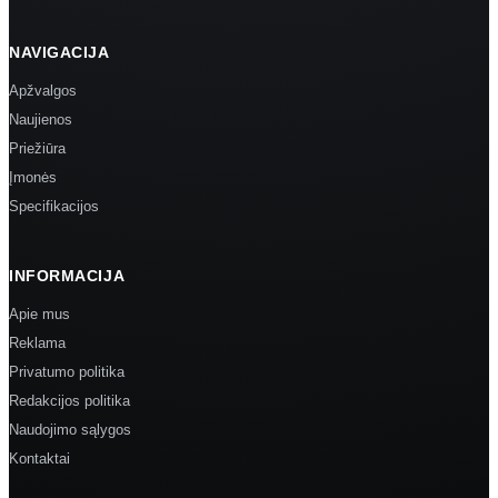
NAVIGACIJA
Apžvalgos
Naujienos
Priežiūra
Įmonės
Specifikacijos
INFORMACIJA
Apie mus
Reklama
Privatumo politika
Redakcijos politika
Naudojimo sąlygos
Kontaktai