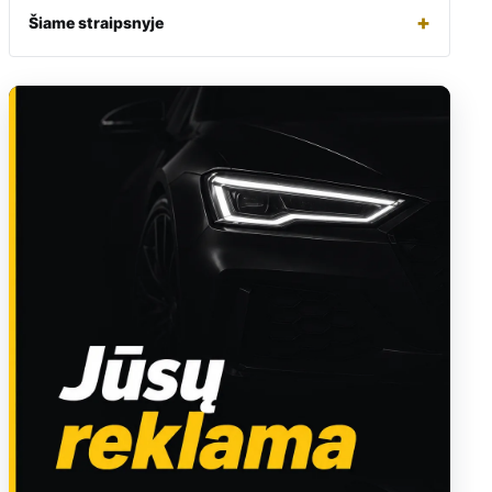
+
Šiame straipsnyje