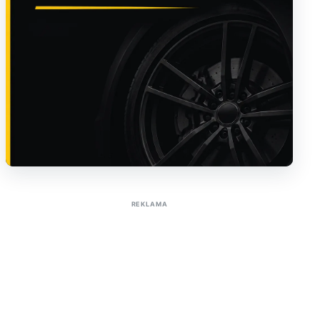
Sužinoti apie reklamą AutoTaktas portale
REKLAMA