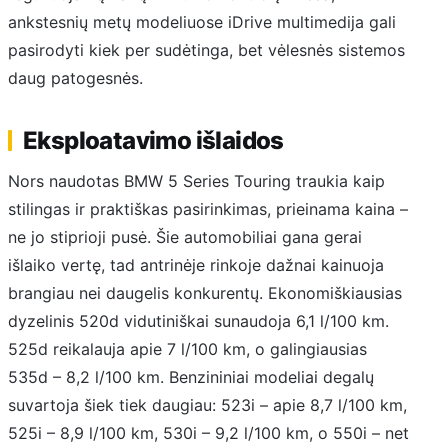
ankstesnių metų modeliuose iDrive multimedija gali
pasirodyti kiek per sudėtinga, bet vėlesnės sistemos
daug patogesnės.
Eksploatavimo išlaidos
Nors naudotas BMW 5 Series Touring traukia kaip
stilingas ir praktiškas pasirinkimas, prieinama kaina –
ne jo stiprioji pusė. Šie automobiliai gana gerai
išlaiko vertę, tad antrinėje rinkoje dažnai kainuoja
brangiau nei daugelis konkurentų. Ekonomiškiausias
dyzelinis 520d vidutiniškai sunaudoja 6,1 l/100 km.
525d reikalauja apie 7 l/100 km, o galingiausias
535d – 8,2 l/100 km. Benzininiai modeliai degalų
suvartoja šiek tiek daugiau: 523i – apie 8,7 l/100 km,
525i – 8,9 l/100 km, 530i – 9,2 l/100 km, o 550i – net