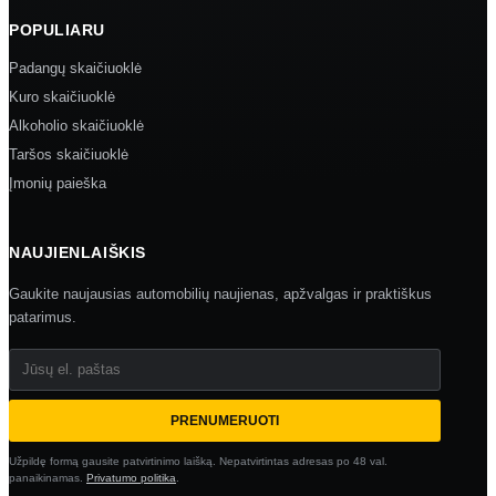
POPULIARU
Padangų skaičiuoklė
Kuro skaičiuoklė
Alkoholio skaičiuoklė
Taršos skaičiuoklė
Įmonių paieška
NAUJIENLAIŠKIS
Gaukite naujausias automobilių naujienas, apžvalgas ir praktiškus
patarimus.
Jūsų el. paštas
PRENUMERUOTI
Užpildę formą gausite patvirtinimo laišką. Nepatvirtintas adresas po 48 val.
panaikinamas.
Privatumo politika
.