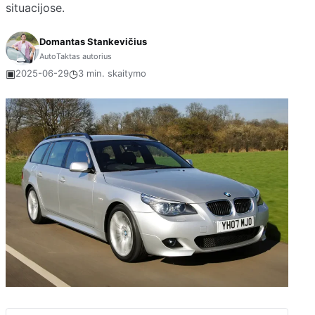
situacijose.
Domantas Stankevičius
AutoTaktas autorius
▣
◷
2025-06-29
3 min. skaitymo