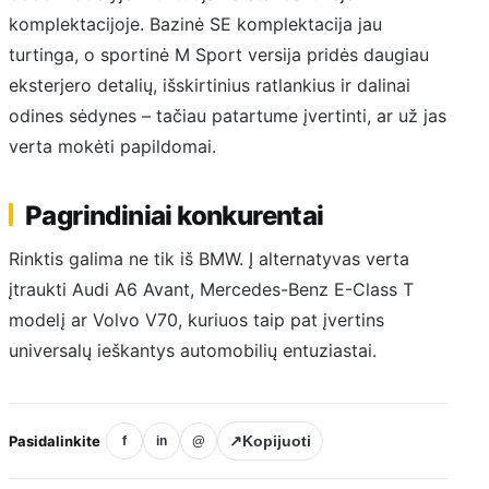
komplektacijoje. Bazinė SE komplektacija jau
turtinga, o sportinė M Sport versija pridės daugiau
eksterjero detalių, išskirtinius ratlankius ir dalinai
odines sėdynes – tačiau patartume įvertinti, ar už jas
verta mokėti papildomai.
Pagrindiniai konkurentai
Rinktis galima ne tik iš BMW. Į alternatyvas verta
įtraukti Audi A6 Avant, Mercedes-Benz E-Class T
modelį ar Volvo V70, kuriuos taip pat įvertins
universalų ieškantys automobilių entuziastai.
Pasidalinkite
↗
Kopijuoti
f
in
@