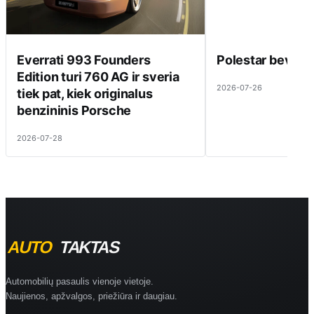
Everrati 993 Founders
Polestar beveik 
Edition turi 760 AG ir sveria
2026-07-26
tiek pat, kiek originalus
benzininis Porsche
2026-07-28
Automobilių pasaulis vienoje vietoje.
Naujienos, apžvalgos, priežiūra ir daugiau.