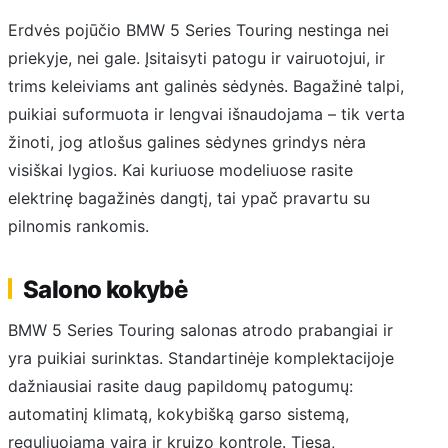
Erdvės pojūčio BMW 5 Series Touring nestinga nei
priekyje, nei gale. Įsitaisyti patogu ir vairuotojui, ir
trims keleiviams ant galinės sėdynės. Bagažinė talpi,
puikiai suformuota ir lengvai išnaudojama – tik verta
žinoti, jog atlošus galines sėdynes grindys nėra
visiškai lygios. Kai kuriuose modeliuose rasite
elektrinę bagažinės dangtį, tai ypač pravartu su
pilnomis rankomis.
Salono kokybė
BMW 5 Series Touring salonas atrodo prabangiai ir
yra puikiai surinktas. Standartinėje komplektacijoje
dažniausiai rasite daug papildomų patogumų:
automatinį klimatą, kokybišką garso sistemą,
reguliuojamą vairą ir kruizo kontrolę. Tiesa,