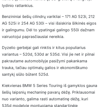
lydinio ratlankius.
Benzininiai šešių cilindrų varikliai – 171 AG 523i, 212
AG 525i ir 254 AG 530i – visi išsiskiria šilkinės eigos
ir galingumu. Dėl to ypatingai galingo 550i dažnam
vairuotojui paprasčiausiai nereikia.
Dyzelio gerbėjai gali rinktis ir kitus populiarius
variantus – 520d, 530d ar 535d. Visi jie net ir pilnai
pakrautame automobilyje pasižymi pakankama
trauka, tačiau optimalų galios ir ekonomiškumo
santykį siūlo būtent 525d.
Kiekvienas BMW 5 Series Touring iš gamyklos gauna
šešių laipsnių mechaninę pavarų dėžę. Priklausomai
nuo varianto, galima rasti automatinę dėžę, kuri
535d modelyje montuojama standartinėje