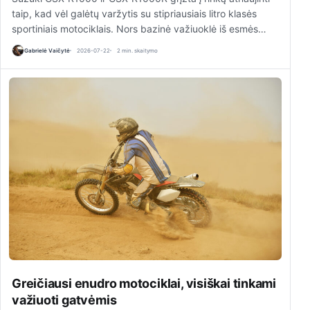
taip, kad vėl galėtų varžytis su stipriausiais litro klasės
sportiniais motociklais. Nors bazinė važiuoklė iš esmės…
Gabrielė Vaičytė
2026-07-22
2 min. skaitymo
Greičiausi enudro motociklai, visiškai tinkami
važiuoti gatvėmis