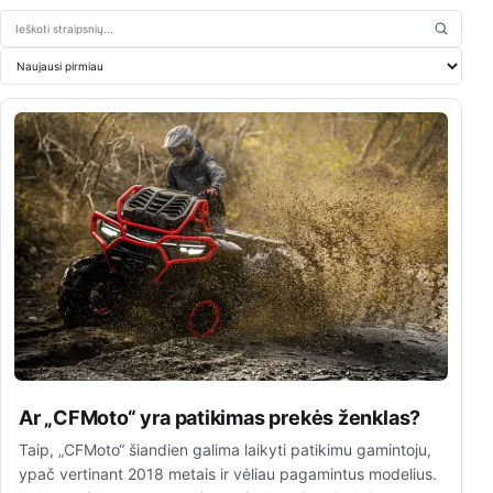
Ieškoti straipsnių
Rikiuoti straipsnius
Ar „CFMoto“ yra patikimas prekės ženklas?
Taip, „CFMoto“ šiandien galima laikyti patikimu gamintoju,
ypač vertinant 2018 metais ir vėliau pagamintus modelius.