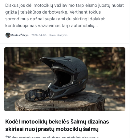
Diskusijos dėl motociklų važiavimo tarp eismo juostų nuolat
grįžta į teisėkūros darbotvarkę. Vertinant tokius
sprendimus dažnai suplakami du skirtingi dalykai:
kontroliuojamas važiavimas tarp automobilių…
Mantas Želvys
2026-04-05
3 min. skaitymo
Kodėl motociklų bekelės šalmų dizainas
skiriasi nuo įprastų motociklų šalmų
Žiūrint motokroso varžybas ar stebint draugus,