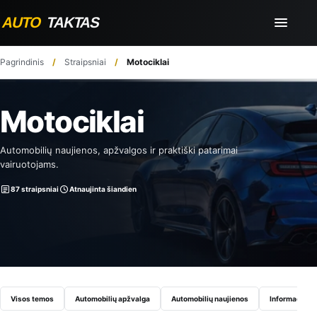
Pagrindinis
Straipsniai
Motociklai
Motociklai
Automobilių naujienos, apžvalgos ir praktiški patarimai
vairuotojams.
87 straipsniai
Atnaujinta šiandien
Visos temos
Automobilių apžvalga
Automobilių naujienos
Informaciniai