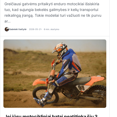
Greičiausi gatvėms pritaikyti enduro motociklai išsiskiria
tuo, kad sujungia bekelės galimybes ir kelių transportui
reikalingą įrangą. Tokie modeliai turi važiuoti ne tik purvu
ar…
Gabrielė Vaičytė
2026-05-21
6 min. skaitymo
Jei jūsų motocikliniai batai neatitinka šių 3