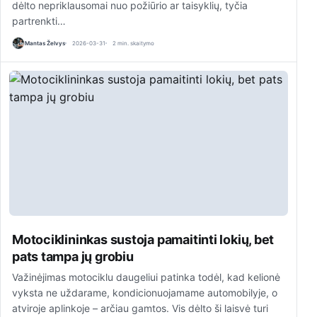
dėlto nepriklausomai nuo požiūrio ar taisyklių, tyčia
partrenkti…
Mantas Želvys
2026-03-31
2 min. skaitymo
Motociklininkas sustoja pamaitinti lokių, bet
pats tampa jų grobiu
Važinėjimas motociklu daugeliui patinka todėl, kad kelionė
vyksta ne uždarame, kondicionuojamame automobilyje, o
atviroje aplinkoje – arčiau gamtos. Vis dėlto ši laisvė turi