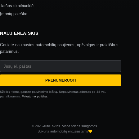
Taršos skaičiuoklė
Įmonių paieška
NAUJIENLAIŠKIS
Gaukite naujausias automobilių naujienas, apžvalgas ir praktiškus
patarimus.
Jūsų el. paštas
PRENUMERUOTI
Užpildę formą gausite patvirtinimo laišką. Nepatvirtintas adresas po 48 val.
panaikinamas.
Privatumo politika
.
© 2026 AutoTaktas. Visos teisės saugomos.
Sukurta automobilių entuziastams