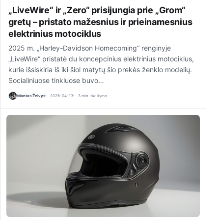
„LiveWire“ ir „Zero“ prisijungia prie „Grom“
gretų – pristato mažesnius ir prieinamesnius
elektrinius motociklus
2025 m. „Harley-Davidson Homecoming“ renginyje
„LiveWire“ pristatė du koncepcinius elektrinius motociklus,
kurie išsiskiria iš iki šiol matytų šio prekės ženklo modelių.
Socialiniuose tinkluose buvo…
Mantas Želvys
2026-04-13
3 min. skaitymo