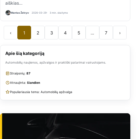
aiškias…
Mantas Želvys
2026-03-29
3 min. skaitymo
‹
1
2
3
4
5
…
7
›
Apie šią kategoriją
Automobilių naujienos, apžvalgos ir praktiški patarimai vairuotojams.
Straipsnių:
87
Atnaujinta:
šiandien
Populiariausia tema: Automobilių apžvalga