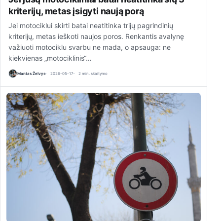
kriterijų, metas įsigyti naują porą
Jei motociklui skirti batai neatitinka trijų pagrindinių
kriterijų, metas ieškoti naujos poros. Renkantis avalynę
važiuoti motociklu svarbu ne mada, o apsauga: ne
kiekvienas „motociklinis“…
Mantas Želvys
2026-05-17
2 min. skaitymo