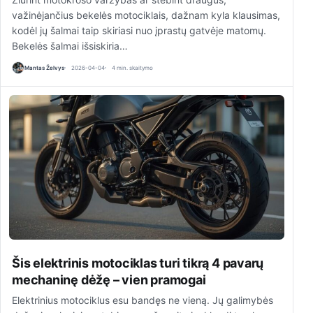
važinėjančius bekelės motociklais, dažnam kyla klausimas,
kodėl jų šalmai taip skiriasi nuo įprastų gatvėje matomų.
Bekelės šalmai išsiskiria…
Mantas Želvys
2026-04-04
4 min. skaitymo
Šis elektrinis motociklas turi tikrą 4 pavarų
mechaninę dėžę – vien pramogai
Elektrinius motociklus esu bandęs ne vieną. Jų galimybės