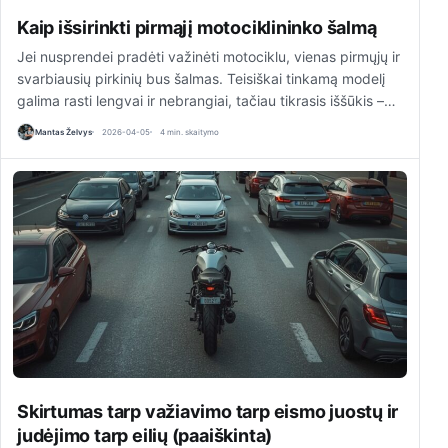
Kaip išsirinkti pirmąjį motociklininko šalmą
Jei nusprendei pradėti važinėti motociklu, vienas pirmųjų ir
svarbiausių pirkinių bus šalmas. Teisiškai tinkamą modelį
galima rasti lengvai ir nebrangiai, tačiau tikrasis iššūkis –…
Mantas Želvys
2026-04-05
4 min. skaitymo
Skirtumas tarp važiavimo tarp eismo juostų ir
judėjimo tarp eilių (paaiškinta)