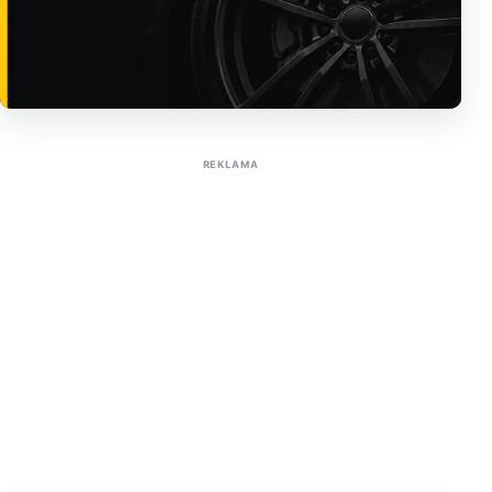
Sužinoti apie reklamą AutoTaktas portale
REKLAMA