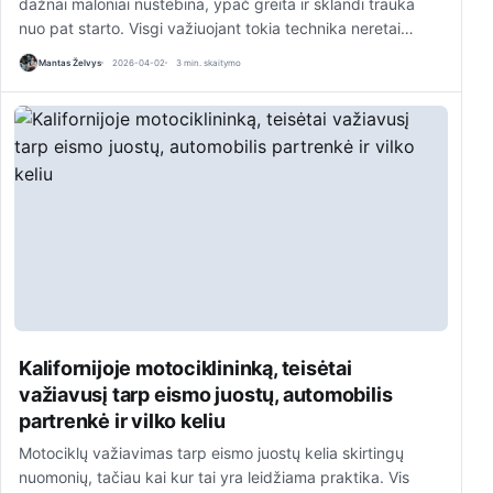
dažnai maloniai nustebina, ypač greita ir sklandi trauka
nuo pat starto. Visgi važiuojant tokia technika neretai…
Mantas Želvys
2026-04-02
3 min. skaitymo
Kalifornijoje motociklininką, teisėtai
važiavusį tarp eismo juostų, automobilis
partrenkė ir vilko keliu
Motociklų važiavimas tarp eismo juostų kelia skirtingų
nuomonių, tačiau kai kur tai yra leidžiama praktika. Vis