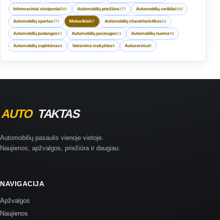
Informaciniai straipsniai
Automobilių priežiūra
Automobilių varikliai
561
277
180
Automobilių sportas
Motociklai
Automobilių charakteristikos
171
87
52
Automobilių padangos
Automobilių paslaugos
Automobilių nuoma
51
13
10
Automobilių supirkimas
Vairavimo mokyklos
Autoservisai
8
6
1
Automobilių pasaulis vienoje vietoje.
Naujienos, apžvalgos, priežiūra ir daugiau.
NAVIGACIJA
Apžvalgos
Naujienos