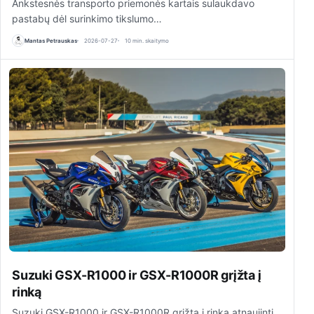
Ankstesnės transporto priemonės kartais sulaukdavo
pastabų dėl surinkimo tikslumo…
Mantas Petrauskas
2026-07-27
10 min. skaitymo
Suzuki GSX-R1000 ir GSX-R1000R grįžta į
rinką
Suzuki GSX-R1000 ir GSX-R1000R grįžta į rinką atnaujinti