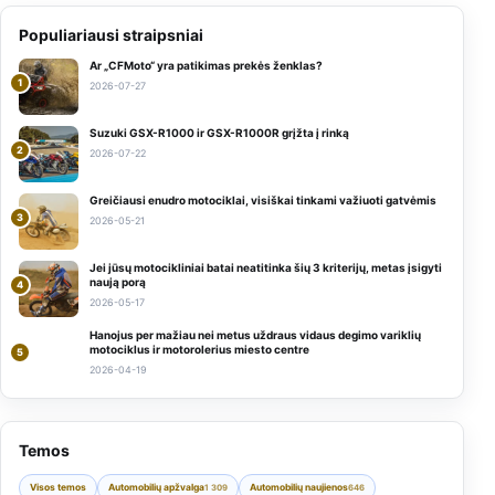
Populiariausi straipsniai
Ar „CFMoto“ yra patikimas prekės ženklas?
1
2026-07-27
Suzuki GSX-R1000 ir GSX-R1000R grįžta į rinką
2
2026-07-22
Greičiausi enudro motociklai, visiškai tinkami važiuoti gatvėmis
3
2026-05-21
Jei jūsų motocikliniai batai neatitinka šių 3 kriterijų, metas įsigyti
naują porą
4
2026-05-17
Hanojus per mažiau nei metus uždraus vidaus degimo variklių
motociklus ir motorolerius miesto centre
5
2026-04-19
Temos
Visos temos
Automobilių apžvalga
Automobilių naujienos
1 309
646