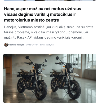
Hanojus per mažiau nei metus uždraus
vidaus degimo variklių motociklus ir
motorolerius miesto centre
Hanojus, Vietnamo sostinė, jau kurį laiką susiduria su rimta
taršos problema, o valdžia imasi ryžtingų priemonių jai
mažinti. Pasak AP, vidaus degimo varikliais varomi…
Gabrielė Vaičytė
2026-04-19
3 min. skaitymo