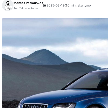
Mantas Petrauskas
▣
◷
2025-03-12
6 min. skaitymo
AutoTaktas autorius