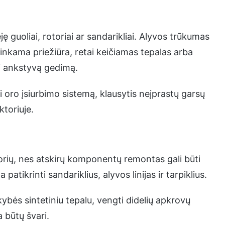
 guoliai, rotoriai ar sandarikliai. Alyvos trūkumas
tinkama priežiūra, retai keičiamas tepalas arba
i ankstyvą gedimą.
i oro įsiurbimo sistemą, klausytis neįprastų garsų
ktoriuje.
sorių, nes atskirų komponentų remontas gali būti
tikrinti sandariklius, alyvos linijas ir tarpiklius.
kybės sintetiniu tepalu, vengti didelių apkrovų
a būtų švari.