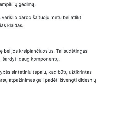
tempiklių gedimą.
variklio darbo šaltuoju metu bei atlikti
as klaidas.
inę bei jos kreipiančiuosius. Tai sudėtingas
ia išardyti daug komponentų.
kybės sintetiniu tepalu, kad būtų užtikrintas
rsų atpažinimas gali padėti išvengti didesnių