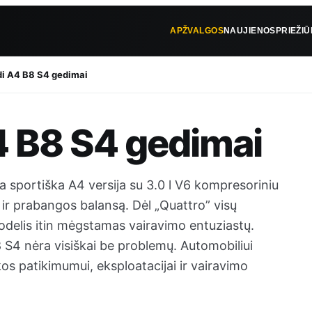
APŽVALGOS
NAUJIENOS
PRIEŽI
di A4 B8 S4 gedimai
4 B8 S4 gedimai
 sportiška A4 versija su 3.0 l V6 kompresoriniu
 ir prabangos balansą. Dėl „Quattro” visų
odelis itin mėgstamas vairavimo entuziastų.
 S4 nėra visiškai be problemų. Automobiliui
akos patikimumui, eksploatacijai ir vairavimo