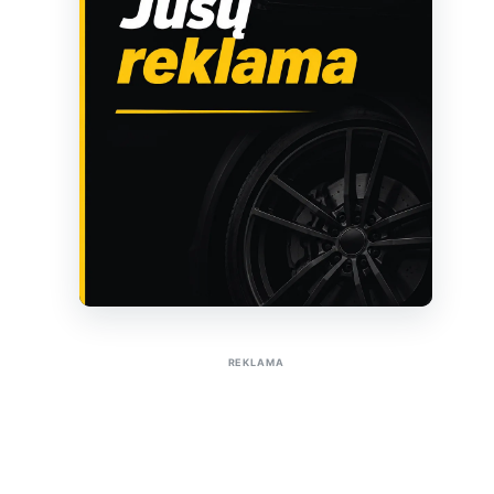
Sužinoti apie reklamą AutoTaktas portale
REKLAMA