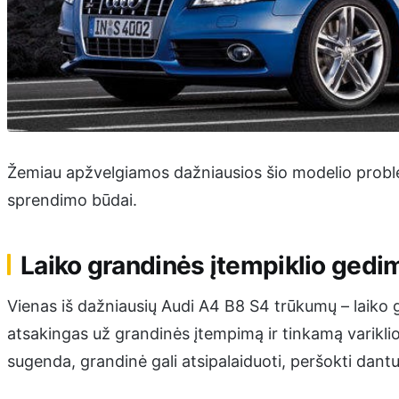
Žemiau apžvelgiamos dažniausios šio modelio proble
sprendimo būdai.
Laiko grandinės įtempiklio gedi
Vienas iš dažniausių Audi A4 B8 S4 trūkumų – laiko
atsakingas už grandinės įtempimą ir tinkamą variklio 
sugenda, grandinė gali atsipalaiduoti, peršokti dantuk