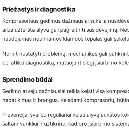
Priežastys ir diagnostika
Kompresoriaus gedimus dažniausiai sukelia nusidėvėję
arba užteršta alyva gali pagreitinti susidėvėjimą. Ne
naudojamas netinkamos klampos tepalas gali sukelt
Norint nustatyti problemą, mechanikas gali patikrint
bei atlikti diagnostiką, matuojant slėgį įsiurbimo kole
Sprendimo būdai
Gedimo atveju dažniausiai reikia keisti visą kompre
nepatikimas ir brangus. Keisdami kompresorių, būtina pa
Prevencijai svarbu reguliariai keisti alyvą aukštos ko
šaltam varikliui ir užtikrinti, kad oro įsiurbimo sistem