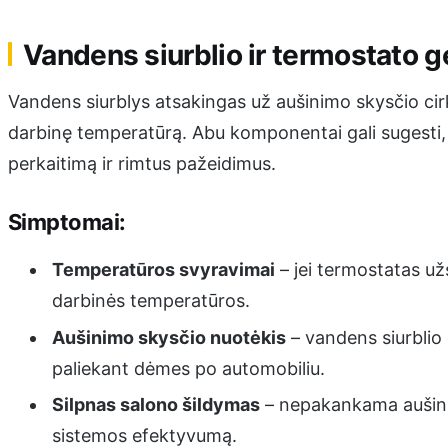
Vandens siurblio ir termostato 
Vandens siurblys atsakingas už aušinimo skysčio cirku
darbinę temperatūrą. Abu komponentai gali sugesti, ypa
perkaitimą ir rimtus pažeidimus.
Simptomai:
Temperatūros svyravimai
– jei termostatas užst
darbinės temperatūros.
Aušinimo skysčio nuotėkis
– vandens siurblio 
paliekant dėmes po automobiliu.
Silpnas salono šildymas
– nepakankama aušinim
sistemos efektyvumą.