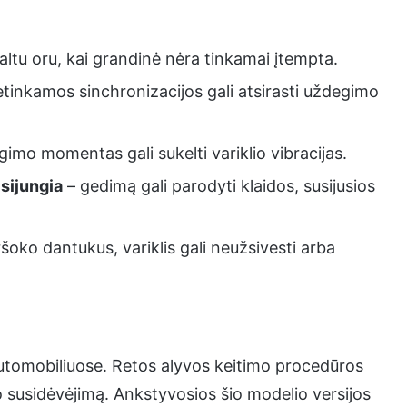
altu oru, kai grandinė nėra tinkamai įtempta.
etinkamos sinchronizacijos gali atsirasti uždegimo
imo momentas gali sukelti variklio vibracijas.
įsijungia
– gedimą gali parodyti klaidos, susijusios
šoko dantukus, variklis gali neužsivesti arba
automobiliuose. Retos alyvos keitimo procedūros
io susidėvėjimą. Ankstyvosios šio modelio versijos