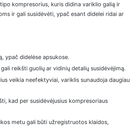
ipo kompresorius, kuris didina variklio galią ir
s ir gali susidėvėti, ypač esant didelei ridai ar
ą, ypač didelėse apsukose.
gali reikšti guolių ar vidinių detalių susidėvėjimą.
us veikia neefektyviai, variklis sunaudoja daugiau
kšti, kad per susidėvėjusius kompresoriaus
kos metu gali būti užregistruotos klaidos,