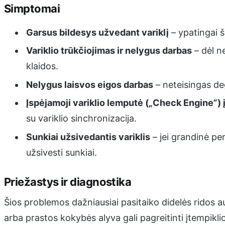
Simptomai
Garsus bildesys užvedant variklį
– ypatingai š
Variklio trūkčiojimas ir nelygus darbas
– dėl n
klaidos.
Nelygus laisvos eigos darbas
– neteisingas deg
Įspėjamoji variklio lemputė („Check Engine”) 
su variklio sinchronizacija.
Sunkiai užsivedantis variklis
– jei grandinė per
užsivesti sunkiai.
Priežastys ir diagnostika
Šios problemos dažniausiai pasitaiko didelės ridos 
arba prastos kokybės alyva gali pagreitinti įtempikl