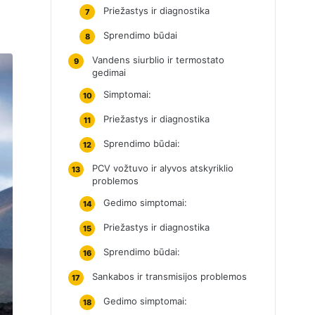
Priežastys ir diagnostika
7
Sprendimo būdai
8
Vandens siurblio ir termostato
9
gedimai
Simptomai:
10
Priežastys ir diagnostika
11
Sprendimo būdai:
12
PCV vožtuvo ir alyvos atskyriklio
13
problemos
Gedimo simptomai:
14
Priežastys ir diagnostika
15
Sprendimo būdai:
16
Sankabos ir transmisijos problemos
17
Gedimo simptomai:
18