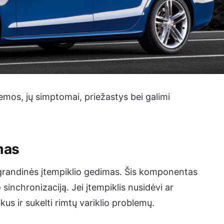
mos, jų simptomai, priežastys bei galimi
mas
 grandinės įtempiklio gedimas. Šis komponentas
sinchronizaciją. Jei įtempiklis nusidėvi ar
us ir sukelti rimtų variklio problemų.