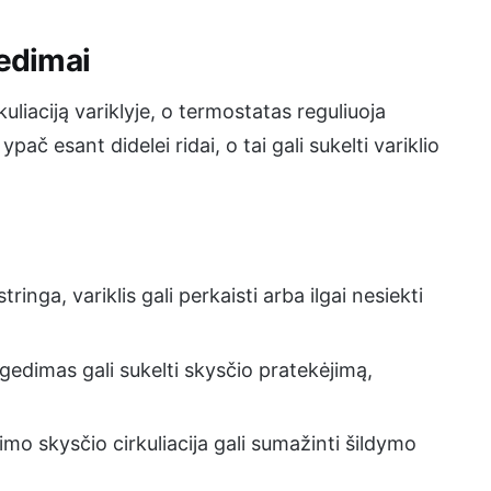
gedimai
liaciją variklyje, o termostatas reguliuoja
č esant didelei ridai, o tai gali sukelti variklio
ringa, variklis gali perkaisti arba ilgai nesiekti
gedimas gali sukelti skysčio pratekėjimą,
o skysčio cirkuliacija gali sumažinti šildymo