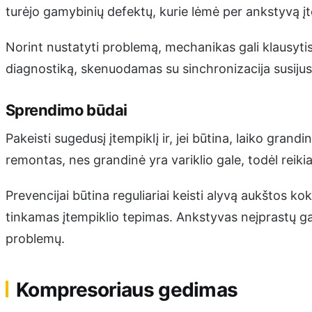
turėjo gamybinių defektų, kurie lėmė per ankstyvą į
Norint nustatyti problemą, mechanikas gali klausytis 
diagnostiką, skenuodamas su sinchronizacija susijusi
Sprendimo būdai
Pakeisti sugedusį įtempiklį ir, jei būtina, laiko grand
remontas, nes grandinė yra variklio gale, todėl reik
Prevencijai būtina reguliariai keisti alyvą aukštos ko
tinkamas įtempiklio tepimas. Ankstyvas neįprastų ga
problemų.
Kompresoriaus gedimas