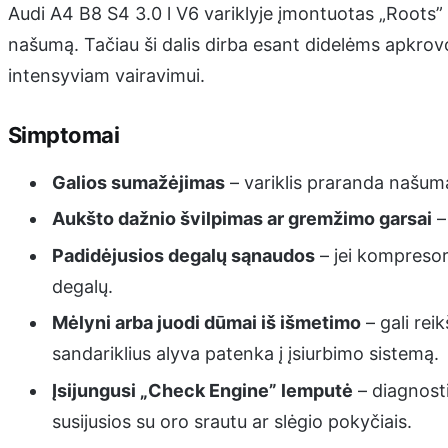
Audi A4 B8 S4 3.0 l V6 variklyje įmontuotas „Roots” t
našumą. Tačiau ši dalis dirba esant didelėms apkrovom
intensyviam vairavimui.
Simptomai
Galios sumažėjimas
– variklis praranda našum
Aukšto dažnio švilpimas ar gremžimo garsai
– 
Padidėjusios degalų sąnaudos
– jei kompresori
degalų.
Mėlyni arba juodi dūmai iš išmetimo
– gali rei
sandariklius alyva patenka į įsiurbimo sistemą.
Įsijungusi „Check Engine” lemputė
– diagnosti
susijusios su oro srautu ar slėgio pokyčiais.