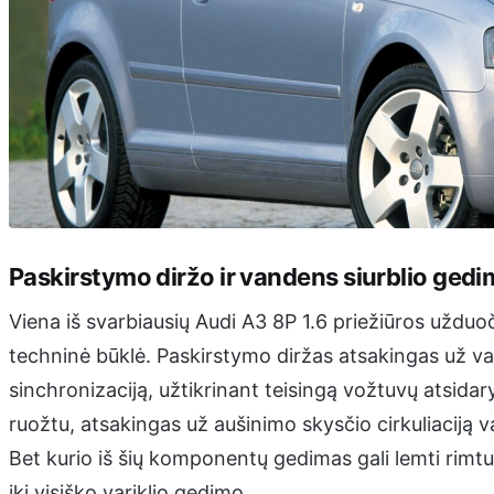
Paskirstymo diržo ir vandens siurblio gedi
Viena iš svarbiausių Audi A3 8P 1.6 priežiūros užduoč
techninė būklė. Paskirstymo diržas atsakingas už vari
sinchronizaciją, užtikrinant teisingą vožtuvų atsida
ruožtu, atsakingas už aušinimo skysčio cirkuliaciją 
Bet kurio iš šių komponentų gedimas gali lemti rimt
iki visiško variklio gedimo.