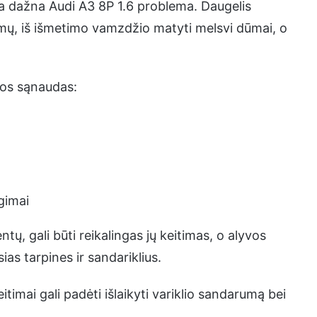
na dažna Audi A3 8P 1.6 problema. Daugelis
imų, iš išmetimo vamzdžio matyti melsvi dūmai, o
vos sąnaudas:
gimai
tų, gali būti reikalingas jų keitimas, o alyvos
as tarpines ir sandariklius.
itimai gali padėti išlaikyti variklio sandarumą bei