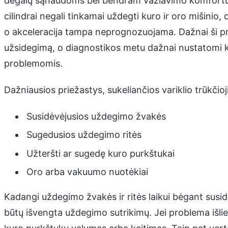
degalų sąnaudoms bei bendram važiavimo komfortui. 
cilindrai negali tinkamai uždegti kuro ir oro mišinio,
o akceleracija tampa neprognozuojama. Dažnai ši pr
užsidegimą, o diagnostikos metu dažnai nustatomi kl
problemomis.
Dažniausios priežastys, sukeliančios variklio trūkčio
Susidėvėjusios uždegimo žvakės
Sugedusios uždegimo ritės
Užteršti ar sugedę kuro purkštukai
Oro arba vakuumo nuotėkiai
Kadangi uždegimo žvakės ir ritės laikui bėgant susid
būtų išvengta uždegimo sutrikimų. Jei problema išlieka