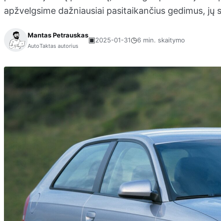
apžvelgsime dažniausiai pasitaikančius gedimus, jų 
Mantas Petrauskas
▣
◷
2025-01-31
6 min. skaitymo
AutoTaktas autorius