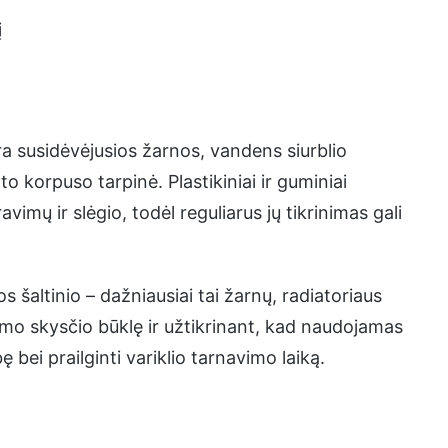
į
a susidėvėjusios žarnos, vandens siurblio
o korpuso tarpinė. Plastikiniai ir guminiai
imų ir slėgio, todėl reguliarus jų tikrinimas gali
šaltinio – dažniausiai tai žarnų, radiatoriaus
nimo skysčio būklę ir užtikrinant, kad naudojamas
bei prailginti variklio tarnavimo laiką.