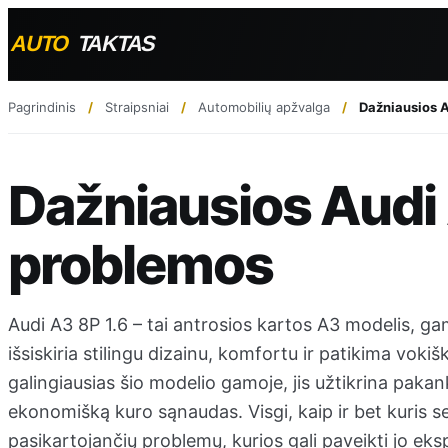
Pagrindinis
Straipsniai
Automobilių apžvalga
Dažniausios A
Dažniausios Audi 
problemos
Audi A3 8P 1.6 – tai antrosios kartos A3 modelis, ga
išsiskiria stilingu dizainu, komfortu ir patikima vokišk
galingiausias šio modelio gamoje, jis užtikrina pak
ekonomišką kuro sąnaudas. Visgi, kaip ir bet kuris se
pasikartojančių problemų, kurios gali paveikti jo ek