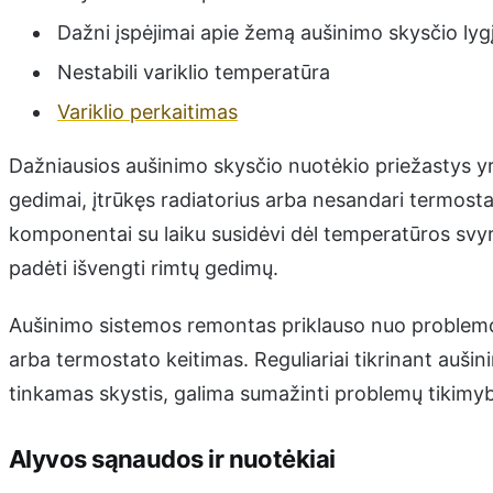
Dažni įspėjimai apie žemą aušinimo skysčio lyg
Nestabili variklio temperatūra
Variklio perkaitimas
Dažniausios aušinimo skysčio nuotėkio priežastys yr
gedimai, įtrūkęs radiatorius arba nesandari termostat
komponentai su laiku susidėvi dėl temperatūros svyrav
padėti išvengti rimtų gedimų.
Aušinimo sistemos remontas priklauso nuo problemos 
arba termostato keitimas. Reguliariai tikrinant auši
tinkamas skystis, galima sumažinti problemų tikimybę 
Alyvos sąnaudos ir nuotėkiai