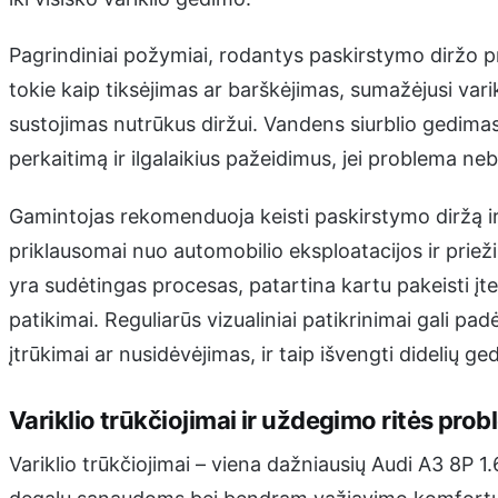
Pagrindiniai požymiai, rodantys paskirstymo diržo pro
tokie kaip tiksėjimas ar barškėjimas, sumažėjusi varikl
sustojimas nutrūkus diržui. Vandens siurblio gedimas 
perkaitimą ir ilgalaikius pažeidimus, jei problema neb
Gamintojas rekomenduoja keisti paskirstymo diržą i
priklausomai nuo automobilio eksploatacijos ir priež
yra sudėtingas procesas, patartina kartu pakeisti įte
patikimai. Reguliarūs vizualiniai patikrinimai gali pad
įtrūkimai ar nusidėvėjimas, ir taip išvengti didelių ge
Variklio trūkčiojimai ir uždegimo ritės pro
Variklio trūkčiojimai – viena dažniausių Audi A3 8P 1.6