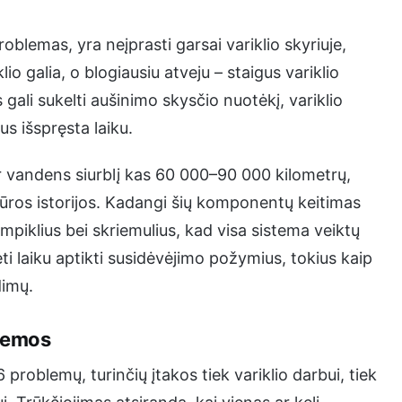
blemas, yra neįprasti garsai variklio skyriuje,
io galia, o blogiausiu atveju – staigus variklio
gali sukelti aušinimo skysčio nuotėkį, variklio
us išspręsta laiku.
r vandens siurblį kas 60 000–90 000 kilometrų,
iūros istorijos. Kadangi šių komponentų keitimas
mpiklius bei skriemulius, kad visa sistema veiktų
ėti laiku aptikti susidėvėjimo požymius, tokius kaip
dimų.
blemos
 problemų, turinčių įtakos tiek variklio darbui, tiek