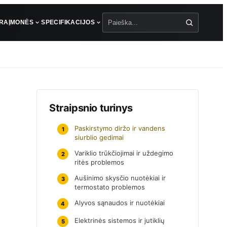
ŪRA
ĮMONĖS
SPECIFIKACIJOS
Paieška
Straipsnio turinys
Paskirstymo diržo ir vandens
1
siurblio gedimai
Variklio trūkčiojimai ir uždegimo
2
ritės problemos
Aušinimo skysčio nuotėkiai ir
3
termostato problemos
Alyvos sąnaudos ir nuotėkiai
4
Elektrinės sistemos ir jutiklių
5