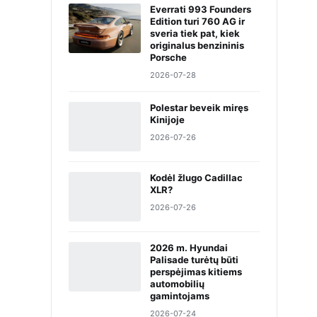
Everrati 993 Founders
Edition turi 760 AG ir
sveria tiek pat, kiek
originalus benzininis
Porsche
2026-07-28
Polestar beveik miręs
Kinijoje
2026-07-26
Kodėl žlugo Cadillac
XLR?
2026-07-26
2026 m. Hyundai
Palisade turėtų būti
perspėjimas kitiems
automobilių
gamintojams
2026-07-24