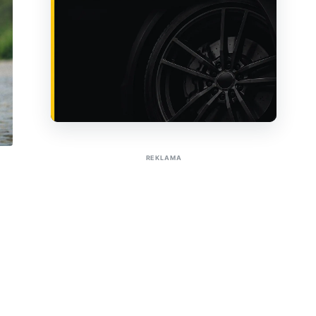
Sužinoti apie reklamą AutoTaktas portale
REKLAMA