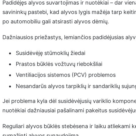
Padidėjęs alyvos suvartojimas ir nuotėkiai – dar vie
savininkų pastebi, kad alyvos lygis mažėja tarp keit
po automobiliu gali atsirasti alyvos dėmių.
Dažniausios priežastys, lemiančios padidėjusias aly
Susidėvėję stūmoklių žiedai
Prastos būklės vožtuvų riebokšliai
Ventiliacijos sistemos (PCV) problemos
Nesandarūs alyvos tarpiklių ir sandariklių sujun
Jei problema kyla dėl susidėvėjusių variklio komponen
nuotėkiai dažniausiai pašalinami pakeitus susidėvėjusi
Reguliari alyvos būklės stebėsena ir laiku atliekami ke
sumažinti alyvos sunaudojimą.