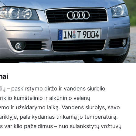
mai
ių – paskirstymo diržo ir vandens siurblio
klio kumštelinio ir alkūninio velenų
rymo ir užsidarymo laiką. Vandens siurblys, savo
variklyje, palaikydamas tinkamą jo temperatūrą.
us variklio pažeidimus – nuo sulankstytų vožtuvų