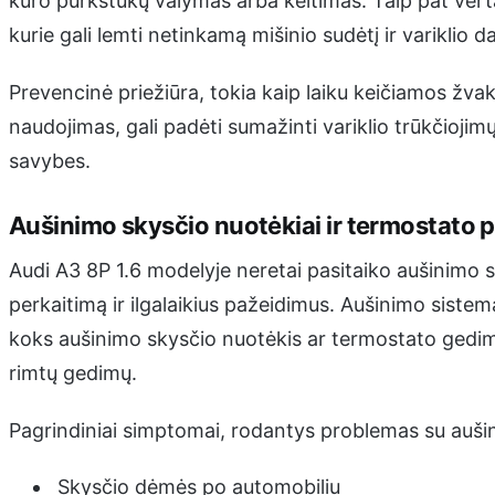
kuro purkštukų valymas arba keitimas. Taip pat vert
kurie gali lemti netinkamą mišinio sudėtį ir variklio d
Prevencinė priežiūra, tokia kaip laiku keičiamos žva
naudojimas, gali padėti sumažinti variklio trūkčiojim
savybes.
Aušinimo skysčio nuotėkiai ir termostato 
Audi A3 8P 1.6 modelyje neretai pasitaiko aušinimo si
perkaitimą ir ilgalaikius pažeidimus. Aušinimo sistem
koks aušinimo skysčio nuotėkis ar termostato gedimas
rimtų gedimų.
Pagrindiniai simptomai, rodantys problemas su auši
Skysčio dėmės po automobiliu