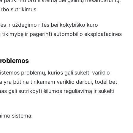
a patikrinti oro sistemą dėl galimų nesandarumų,
arbo sutrikimus.
kės ir uždegimo ritės bei kokybiško kuro
ų tikimybę ir pagerinti automobilio eksploatacines
problemos
stemos problemų, kurios gali sukelti variklio
a yra būtina tinkamam variklio darbui, todėl bet
 gali sutrikdyti šilumos reguliavimą ir sukelti
nimo sistema: