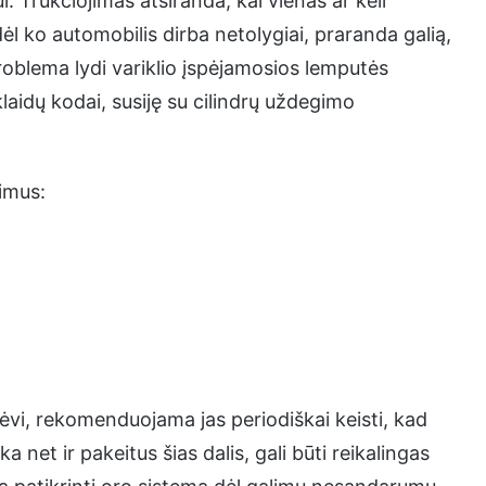
Trūkčiojimas atsiranda, kai vienas ar keli
 dėl ko automobilis dirba netolygiai, praranda galią,
oblema lydi variklio įspėjamosios lemputės
aidų kodai, susiję su cilindrų uždegimo
jimus:
ėvi, rekomenduojama jas periodiškai keisti, kad
 net ir pakeitus šias dalis, gali būti reikalingas