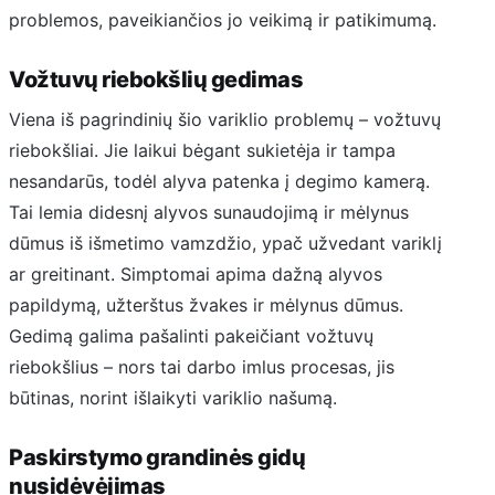
problemos, paveikiančios jo veikimą ir patikimumą.
Vožtuvų riebokšlių gedimas
Viena iš pagrindinių šio variklio problemų – vožtuvų
riebokšliai. Jie laikui bėgant sukietėja ir tampa
nesandarūs, todėl alyva patenka į degimo kamerą.
Tai lemia didesnį alyvos sunaudojimą ir mėlynus
dūmus iš išmetimo vamzdžio, ypač užvedant variklį
ar greitinant. Simptomai apima dažną alyvos
papildymą, užterštus žvakes ir mėlynus dūmus.
Gedimą galima pašalinti pakeičiant vožtuvų
riebokšlius – nors tai darbo imlus procesas, jis
būtinas, norint išlaikyti variklio našumą.
Paskirstymo grandinės gidų
nusidėvėjimas