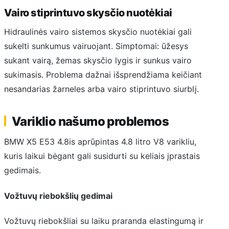
Vairo stiprintuvo skysčio nuotėkiai
Hidraulinės vairo sistemos skysčio nuotėkiai gali
sukelti sunkumus vairuojant. Simptomai: ūžesys
sukant vairą, žemas skysčio lygis ir sunkus vairo
sukimasis. Problema dažnai išsprendžiama keičiant
nesandarias žarneles arba vairo stiprintuvo siurblį.
Variklio našumo problemos
BMW X5 E53 4.8is aprūpintas 4.8 litro V8 varikliu,
kuris laikui bėgant gali susidurti su keliais įprastais
gedimais.
Vožtuvų riebokšlių gedimai
Vožtuvų riebokšliai su laiku praranda elastingumą ir