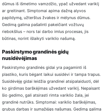
dūmus iš išmetimo vamzdžio, ypač užvedant variklį
ar greitinant. Simptomai apima dažną alyvos
papildymą, užterštus žvakes ir mėlynus dūmus.
Gedimą galima pašalinti pakeičiant vožtuvų
riebokšlius – nors tai darbo imlus procesas, jis
būtinas, norint išlaikyti variklio našumą.
Paskirstymo grandinės gidų
nusidėvėjimas
Paskirstymo grandinės gidai yra pagaminti iš
plastiko, kuris bėgant laikui susidėvi ir tampa trapus.
Susidėvėję gidai leidžia grandinei atsipalaiduoti, dėl
ko girdimas barškėjimas užvedant variklį. Nepaisant
šio gedimo, gali atsirasti rimta variklio žala, jei
grandinė nutrūks. Simptomai: variklio barškėjimas,
grubus darbas ir sumažėjęs našumas. Gedimą galima