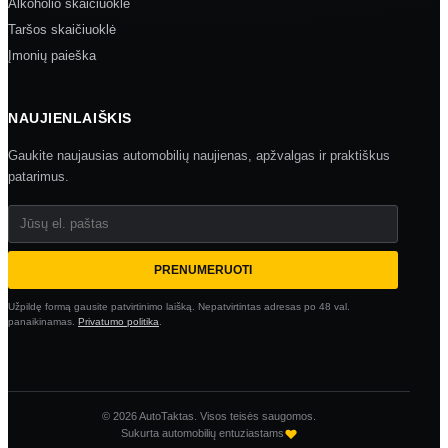
Alkoholio skaičiuoklė
Taršos skaičiuoklė
Įmonių paieška
NAUJIENLAIŠKIS
Gaukite naujausias automobilių naujienas, apžvalgas ir praktiškus
patarimus.
Jūsų el. paštas
PRENUMERUOTI
Užpildę formą gausite patvirtinimo laišką. Nepatvirtintas adresas po 48 val.
panaikinamas.
Privatumo politika
.
© 2026 AutoTaktas. Visos teisės saugomos.
Sukurta automobilių entuziastams