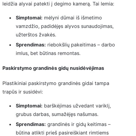
leidžia alyvai patekti į degimo kamerą. Tai lemia:
Simptomai:
mėlyni dūmai iš išmetimo
vamzdžio, padidėjęs alyvos sunaudojimas,
užterštos žvakės.
Sprendimas:
riebokšlių pakeitimas – darbo
imlus, bet būtinas remontas.
Paskirstymo grandinės gidų nusidėvėjimas
Plastikiniai paskirstymo grandinės gidai tampa
trapūs ir susidėvi:
Simptomai:
barškėjimas užvedant variklį,
grubus darbas, sumažėjęs našumas.
Sprendimas:
grandinės ir gidų keitimas –
būtina atlikti prieš pasireiškiant rimtiems