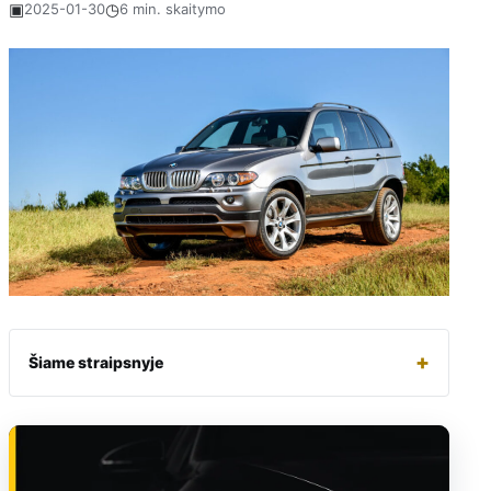
▣
◷
2025-01-30
6 min. skaitymo
+
Šiame straipsnyje