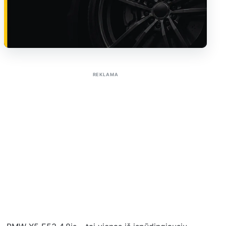
Sužinoti apie reklamą AutoTaktas portale
REKLAMA