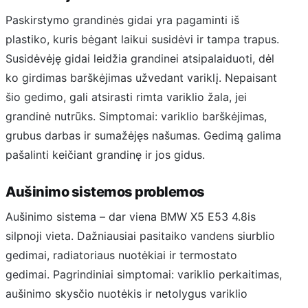
Paskirstymo grandinės gidai yra pagaminti iš
plastiko, kuris bėgant laikui susidėvi ir tampa trapus.
Susidėvėję gidai leidžia grandinei atsipalaiduoti, dėl
ko girdimas barškėjimas užvedant variklį. Nepaisant
šio gedimo, gali atsirasti rimta variklio žala, jei
grandinė nutrūks. Simptomai: variklio barškėjimas,
grubus darbas ir sumažėjęs našumas. Gedimą galima
pašalinti keičiant grandinę ir jos gidus.
Aušinimo sistemos problemos
Aušinimo sistema – dar viena BMW X5 E53 4.8is
silpnoji vieta. Dažniausiai pasitaiko vandens siurblio
gedimai, radiatoriaus nuotėkiai ir termostato
gedimai. Pagrindiniai simptomai: variklio perkaitimas,
aušinimo skysčio nuotėkis ir netolygus variklio