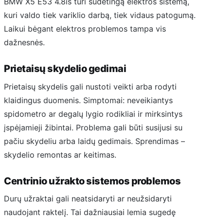
BMW X5 E53 4.8is turi sudėtingą elektros sistemą,
kuri valdo tiek variklio darbą, tiek vidaus patogumą.
Laikui bėgant elektros problemos tampa vis
dažnesnės.
Prietaisų skydelio gedimai
Prietaisų skydelis gali nustoti veikti arba rodyti
klaidingus duomenis. Simptomai: neveikiantys
spidometro ar degalų lygio rodikliai ir mirksintys
įspėjamieji žibintai. Problema gali būti susijusi su
pačiu skydeliu arba laidų gedimais. Sprendimas –
skydelio remontas ar keitimas.
Centrinio užrakto sistemos problemos
Durų užraktai gali neatsidaryti ar neužsidaryti
naudojant raktelį. Tai dažniausiai lemia sugedę