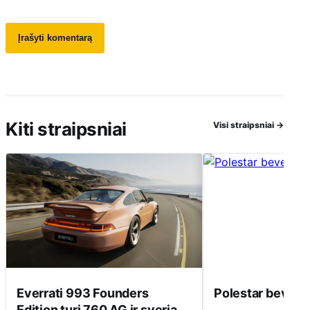
Kiti straipsniai
Visi straipsniai
→
Everrati 993 Founders
Polestar beveik 
Edition turi 760 AG ir sveria