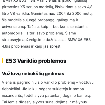
BMW X5 E53 4.8is – tai vienas iš įspūdingiausių
pirmosios X5 serijos modelių, išsiskiriantis savo 4,8
litro V8 varikliu. Gamintas nuo 2004 iki 2006 metų,
šis modelis sujungė prabangą, galingumą ir
universalumą. Tačiau, kaip ir bet kuris senstantis
automobilis, jis turi savo problemų. Šiame
straipsnyje apžvelgsime dažniausias BMW X5 E53
4.8is problemas ir kaip jas spręsti.
E53 Variklio problemos
Vožtuvų riebokšlių gedimas
Viena iš pagrindinių šio variklio problemų – vožtuvų
riebokšliai. Jie laikui bėgant sukietėja ir tampa
nesandarūs, todėl alyva patenka į degimo kamerą.
Tai lemia didesnį alyvos sunaudojimą ir mėlynus