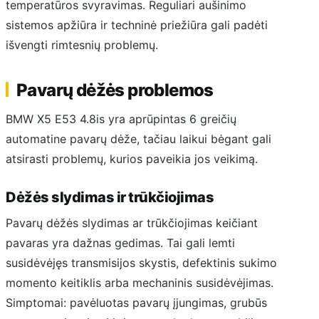
temperatūros svyravimas. Reguliari aušinimo
sistemos apžiūra ir techninė priežiūra gali padėti
išvengti rimtesnių problemų.
Pavarų dėžės problemos
BMW X5 E53 4.8is yra aprūpintas 6 greičių
automatine pavarų dėže, tačiau laikui bėgant gali
atsirasti problemų, kurios paveikia jos veikimą.
Dėžės slydimas ir trūkčiojimas
Pavarų dėžės slydimas ar trūkčiojimas keičiant
pavaras yra dažnas gedimas. Tai gali lemti
susidėvėjęs transmisijos skystis, defektinis sukimo
momento keitiklis arba mechaninis susidėvėjimas.
Simptomai: pavėluotas pavarų įjungimas, grubūs