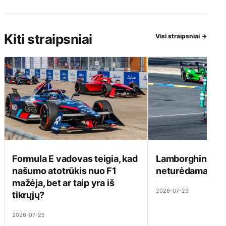
Kiti straipsniai
Visi straipsniai
→
Formula E vadovas teigia, kad
Lamborghini ats
našumo atotrūkis nuo F1
neturėdama ką pa
mažėja, bet ar taip yra iš
2026-07-23
tikrųjų?
2026-07-25