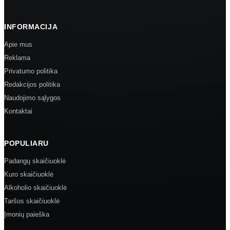
INFORMACIJA
Apie mus
Reklama
Privatumo politika
Redakcijos politika
Naudojimo sąlygos
Kontaktai
POPULIARU
Padangų skaičiuoklė
Kuro skaičiuoklė
Alkoholio skaičiuoklė
Taršos skaičiuoklė
Įmonių paieška