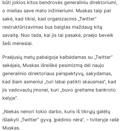
būti jokios kitos bendrovės generaliniu direktoriumi,
o mieliau save mato inžinieriumi. Muskas taip pat
sakė, kad tikisi, kad organizacinis „Twitter“
restruktūrizavimas bus baigtas maždaug kitą
savaitę. Nuo tada, kai jis tai pasakė, praėjo beveik
šeši mėnesiai.
Praėjusių metų pabaigoje kalbėdamas su „Twitter“
sekėjais, Muskas išreiškė pesimizmą dėl naujo
generalinio direktoriaus perspektyvų, sakydamas,
kad šiam asmeniui „turi labai patikti skausmas“, kad
jis vadovautų įmonei, kuri „buvo greitame bankroto
kelyje“.
„Niekas nenori tokio darbo, kuris iš tikrųjų galėtų
išlaikyti „Twitter“ gyvą. Įpėdinio nėra“, – tviteryje rašė
Muskas.