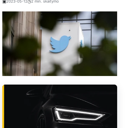
▣
◷
2023-05-12
2 min. skaitymo