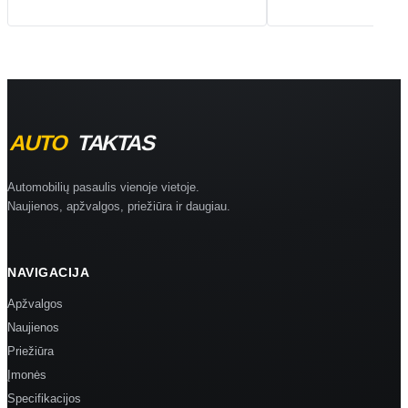
Automobilių pasaulis vienoje vietoje.
Naujienos, apžvalgos, priežiūra ir daugiau.
NAVIGACIJA
Apžvalgos
Naujienos
Priežiūra
Įmonės
Specifikacijos