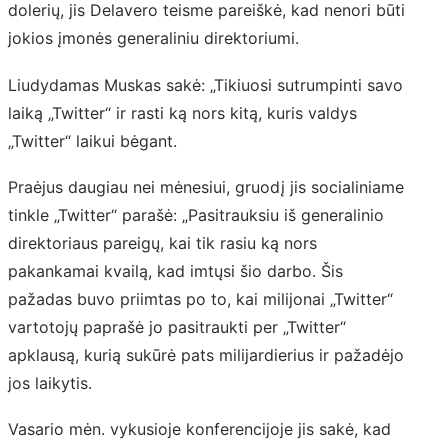
dolerių, jis Delavero teisme pareiškė, kad nenori būti
jokios įmonės generaliniu direktoriumi.
Liudydamas Muskas sakė: „Tikiuosi sutrumpinti savo
laiką „Twitter“ ir rasti ką nors kitą, kuris valdys
„Twitter“ laikui bėgant.
Praėjus daugiau nei mėnesiui, gruodį jis socialiniame
tinkle „Twitter“ parašė: „Pasitrauksiu iš generalinio
direktoriaus pareigų, kai tik rasiu ką nors
pakankamai kvailą, kad imtųsi šio darbo. Šis
pažadas buvo priimtas po to, kai milijonai „Twitter“
vartotojų paprašė jo pasitraukti per „Twitter“
apklausą, kurią sukūrė pats milijardierius ir pažadėjo
jos laikytis.
Vasario mėn. vykusioje konferencijoje jis sakė, kad