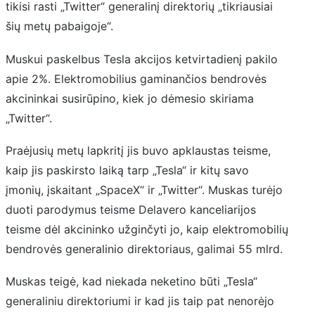
tikisi rasti „Twitter“ generalinį direktorių „tikriausiai
šių metų pabaigoje“.
Muskui paskelbus Tesla akcijos ketvirtadienį pakilo
apie 2%. Elektromobilius gaminančios bendrovės
akcininkai susirūpino, kiek jo dėmesio skiriama
„Twitter“.
Praėjusių metų lapkritį jis buvo apklaustas teisme,
kaip jis paskirsto laiką tarp „Tesla“ ir kitų savo
įmonių, įskaitant „SpaceX“ ir „Twitter“. Muskas turėjo
duoti parodymus teisme Delavero kanceliarijos
teisme dėl akcininko užginčyti jo, kaip elektromobilių
bendrovės generalinio direktoriaus, galimai 55 mlrd.
Muskas teigė, kad niekada neketino būti „Tesla“
generaliniu direktoriumi ir kad jis taip pat nenorėjo