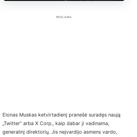
Sužinoti apie reklamą AutoTaktas portale
REKLAMA
Elonas Muskas ketvirtadienį pranešė suradęs naują
„Twitter“ arba X Corp., kaip dabar ji vadinama,
generalinį direktorių. Jis neįvardijo asmens vardo,