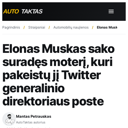
Pagrindinis
Straipsniai
Automobilių naujienos
Elonas Muskas sako
Elonas Muskas sako
suradęs moterį, kuri
pakeistų jį Twitter
generalinio
direktoriaus poste
Mantas Petrauskas
AutoTaktas autorius