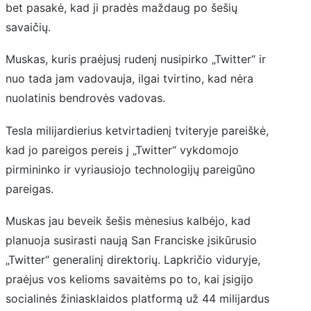
bet pasakė, kad ji pradės maždaug po šešių
savaičių.
Muskas, kuris praėjusį rudenį nusipirko „Twitter“ ir
nuo tada jam vadovauja, ilgai tvirtino, kad nėra
nuolatinis bendrovės vadovas.
Tesla milijardierius ketvirtadienį tviteryje pareiškė,
kad jo pareigos pereis į „Twitter“ vykdomojo
pirmininko ir vyriausiojo technologijų pareigūno
pareigas.
Muskas jau beveik šešis mėnesius kalbėjo, kad
planuoja susirasti naują San Franciske įsikūrusio
„Twitter“ generalinį direktorių. Lapkričio viduryje,
praėjus vos kelioms savaitėms po to, kai įsigijo
socialinės žiniasklaidos platformą už 44 milijardus