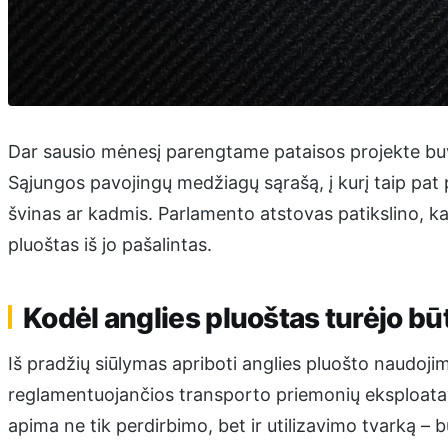
Dar sausio mėnesį parengtame pataisos projekte buv
Sąjungos pavojingų medžiagų sąrašą, į kurį taip pat
švinas ar kadmis. Parlamento atstovas patikslino, kad
pluoštas iš jo pašalintas.
Kodėl anglies pluoštas turėjo b
Iš pradžių siūlymas apriboti anglies pluošto naudojim
reglamentuojančios transporto priemonių eksploatav
apima ne tik perdirbimo, bet ir utilizavimo tvarką –