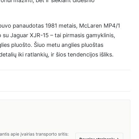
oriui mažinti, bet ir siekiant didesnio
s buvo panaudotas 1981 metais, McLaren MP4/1
vo su Jaguar XJR-15 – tai pirmasis gamyklinis,
lies pluošto. Šiuo metu anglies pluoštas
lių iki ratlankių, ir šios tendencijos išliks.
tis apie įvairias transporto sritis: