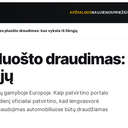
APŽVALGOS
NAUJIENOS
PRIEŽI
es pluošto draudimas: kas vyksta iš tikrųjų
luošto draudimas:
jų
ių gamyboje Europoje. Kaip patvirtino portalo
ienį oficialiai patvirtino, kad lengvasvorė
s naudojimas automobiliuose būtų draudžiamas