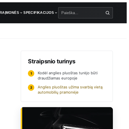
ŪRA
ĮMONĖS
SPECIFIKACIJOS
Paieška
Straipsnio turinys
Kodėl anglies pluoštas turėjo būti
1
draudžiamas europoje
Anglies pluoštas užima svarbią vietą
2
automobilių pramonėje