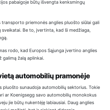
cijos pabaigoje būtų išvengta kenksmingų
transporto priemonės anglies pluošto siūlai gali
 sveikatai. Be to, įvertinta, kad ši medžiaga,
ngą.
imas rodo, kad Europos Sąjunga įvertino anglies
galimą žalą aplinkai.
vietą automobilių pramonėje
 pluošto sunaudoja automobilių sektorius. Tokie
rari ar Koenigsegg savo automobilių monokokus
ju jie būtų nukentėję labiausiai. Daug anglies