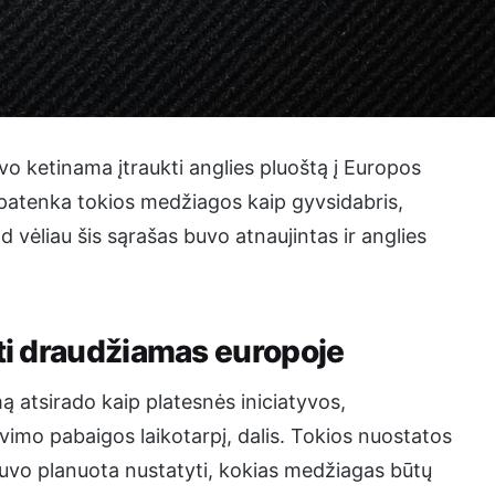
o ketinama įtraukti anglies pluoštą į Europos
 patenka tokios medžiagos kaip gyvsidabris,
 vėliau šis sąrašas buvo atnaujintas ir anglies
ūti draudžiamas europoje
ą atsirado kaip platesnės iniciatyvos,
imo pabaigos laikotarpį, dalis. Tokios nuostatos
 buvo planuota nustatyti, kokias medžiagas būtų