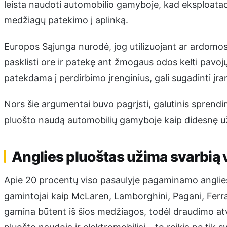
leista naudoti automobilio gamyboje, kad eksploata
medžiagų patekimo į aplinką.
Europos Sąjunga nurodė, jog utilizuojant ar ardomos 
pasklisti ore ir patekę ant žmogaus odos kelti pavojų
patekdama į perdirbimo įrenginius, gali sugadinti įra
Nors šie argumentai buvo pagrįsti, galutinis sprend
pluošto naudą automobilių gamyboje kaip didesnę už 
Anglies pluoštas užima svarbią 
Apie 20 procentų viso pasaulyje pagaminamo anglies
gamintojai kaip McLaren, Lamborghini, Pagani, Fer
gamina būtent iš šios medžiagos, todėl draudimo atve