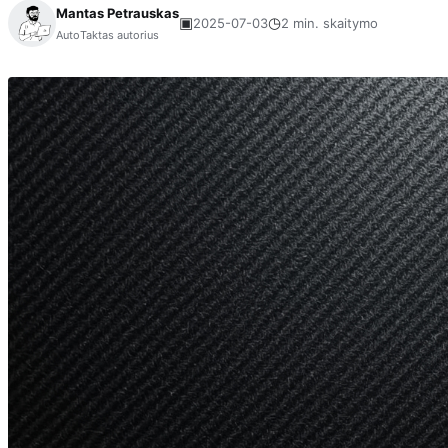
Mantas Petrauskas
▣
◷
2025-07-03
2 min. skaitymo
AutoTaktas autorius