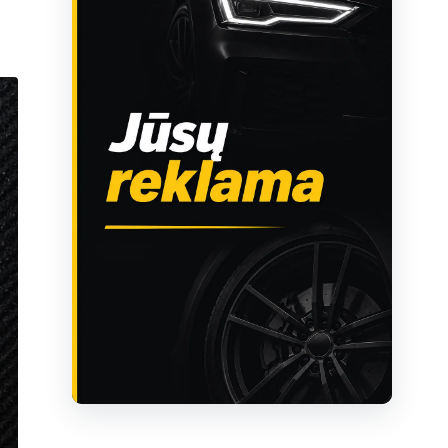
Sužinoti apie reklamą AutoTaktas portale