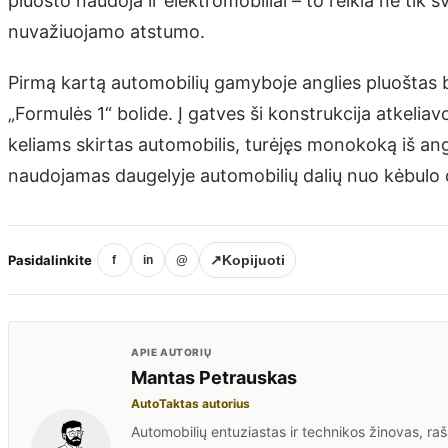
pluošto naudoja ir elektromobiliai – to reikia ne tik sv
nuvažiuojamo atstumo.
Pirmą kartą automobilių gamyboje anglies pluošta
„Formulės 1“ bolide. Į gatves ši konstrukcija atkelia
keliams skirtas automobilis, turėjęs monokoką iš ang
naudojamas daugelyje automobilių dalių nuo kėbulo deta
Pasidalinkite
↗
Kopijuoti
f
in
@
APIE AUTORIŲ
Mantas Petrauskas
AutoTaktas autorius
Automobilių entuziastas ir technikos žinovas, rašan