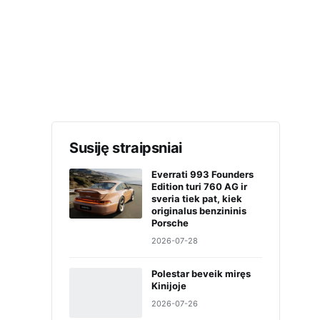
Susiję straipsniai
Everrati 993 Founders
Edition turi 760 AG ir
sveria tiek pat, kiek
originalus benzininis
Porsche
2026-07-28
Polestar beveik miręs
Kinijoje
2026-07-26