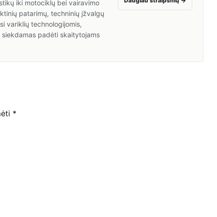
Daugiau straipsnių
→
tikų iki motociklų bei vairavimo
inių patarimų, techninių įžvalgų
i variklių technologijomis,
a, siekdamas padėti skaitytojams
mėti
*