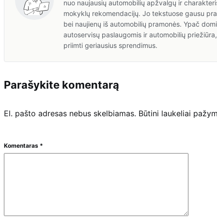
nuo naujausių automobilių apžvalgų ir charakteris
mokyklų rekomendacijų. Jo tekstuose gausu prakt
bei naujienų iš automobilių pramonės. Ypač domis
autoservisų paslaugomis ir automobilių priežiūr
priimti geriausius sprendimus.
Parašykite komentarą
El. pašto adresas nebus skelbiamas.
Būtini laukeliai pažy
Komentaras
*