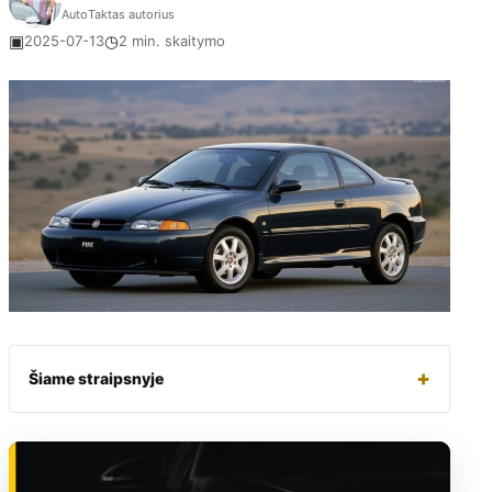
AutoTaktas autorius
▣
◷
2025-07-13
2 min. skaitymo
+
Šiame straipsnyje