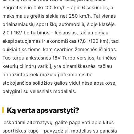
Pagreitis nuo 0 iki 100 km/h – apie 6 sekundes, o
maksimalus greitis siekia net 250 km/h. Tai vienas
prieinamiausių sportiškų automobilių šioje klasėje.
2.0 l 16V be turbinos – lėčiausias, tačiau pigiau
eksploatuojamas ir ekonomiškas (7,8 l/100 km), tad
puikiai tiks tiems, kam svarbios žemesnės išlaidos.
Tuo tarpu ankstesnės 16V Turbo versijos, turinčios
keturių cilindrų variklį, yra dinamiškesnės, tačiau
pripažintos kiek mažiau patikimomis bei
stokojančios solidžios galios vidutinėse apsukose,
palyginti su vėlesniais modeliais.
Ką verta apsvarstyti?
Ieškodami alternatyvų, galite pagalvoti apie kitus
sportiškus kupė – pavyzdžiui, modelius su panašia