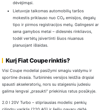
dėvėjimąsi.
Lietuvoje taikomas automobilių taršos
mokestis priklauso nuo CO₂ emisijos, degalų
tipo ir pirmos registracijos metų. Galingesni ar
sena gamybos metai – didesnės rinkliavos,
todėl vertėtų įsivertinti šiuos niuansus
planuojant išlaidas.
Kurį Fiat Coupe rinktis?
Visi Coupe modeliai pasižymi smagiu valdymu ir
sportine dvasia. Turbininės versijos leidžia drąsiai
spausti akseleratorių, nors su staigesniu judesiu
galima lengvai „prasukti“ priekinius ratus posūkyje.
2.0 l 20V Turbo – stipriausias modelis: penkių
cilindrų variklis (220 AG) ir šešių pavarų dėžė.