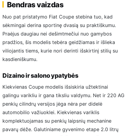
Bendras vaizdas
Nuo pat pristatymo Fiat Coupe stebina tuo, kad
sėkmingai derina sportinę dvasią su praktiškumu.
Praėjus daugiau nei dešimtmečiui nuo gamybos
pradžios, šis modelis tebėra geidžiamas ir išlieka
viliojantis tiems, kurie nori derinti išskirtinį stilių su
kasdieniškumu.
Dizaino ir salono ypatybės
Kiekvienas Coupe modelis išsiskiria užtektinai
galingu varikliu ir gana tiksliu valdymu. Net ir 220 AG
penkių cilindrų versijos jėga nėra per didelė
automobilio važiuoklei. Kiekvienas variklis
komplektuojamas su penkių laipsnių mechanine
pavarų dėže. Galutiniame gyvenimo etape 2.0 litrų