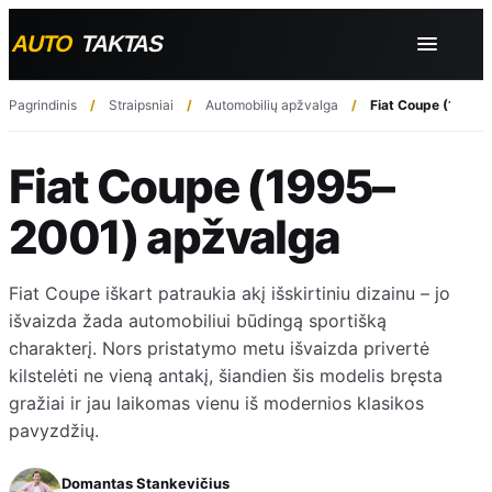
Pagrindinis
Straipsniai
Automobilių apžvalga
Fiat Coupe (1995–
Fiat Coupe (1995–
2001) apžvalga
Fiat Coupe iškart patraukia akį išskirtiniu dizainu – jo
išvaizda žada automobiliui būdingą sportišką
charakterį. Nors pristatymo metu išvaizda privertė
kilstelėti ne vieną antakį, šiandien šis modelis bręsta
gražiai ir jau laikomas vienu iš modernios klasikos
pavyzdžių.
Domantas Stankevičius