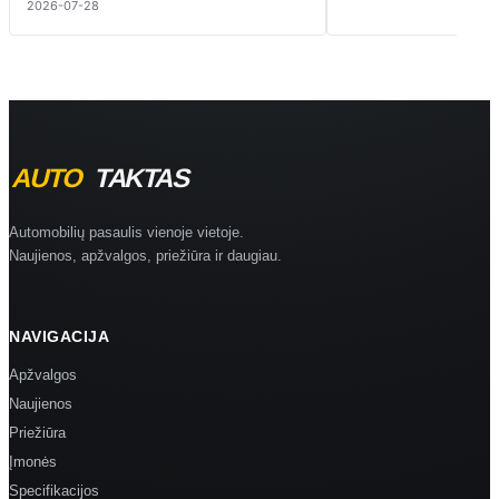
2026-07-28
Automobilių pasaulis vienoje vietoje.
Naujienos, apžvalgos, priežiūra ir daugiau.
NAVIGACIJA
Apžvalgos
Naujienos
Priežiūra
Įmonės
Specifikacijos