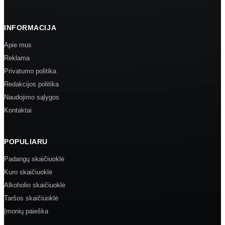
INFORMACIJA
Apie mus
Reklama
Privatumo politika
Redakcijos politika
Naudojimo sąlygos
Kontaktai
POPULIARU
Padangų skaičiuoklė
Kuro skaičiuoklė
Alkoholio skaičiuoklė
Taršos skaičiuoklė
Įmonių paieška