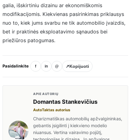
galia, išskirtiniu dizainu ar ekonomiškomis
modifikacijomis. Kiekvienas pasirinkimas priklausys
nuo to, kiek jums svarbu ne tik automobilio įvaizdis,
bet ir praktinės eksploatavimo sąnaudos bei
priežiūros patogumas.
Pasidalinkite
↗
Kopijuoti
f
in
@
APIE AUTORIŲ
Domantas Stankevičius
AutoTaktas autorius
Charizmatiškas automobilių apžvalgininkas,
gebantis įsigilinti į kiekvieno modelio
niuansus. Vertina vairavimo pojūtį,
technologijas ir dizainą. Jo apžvalgos