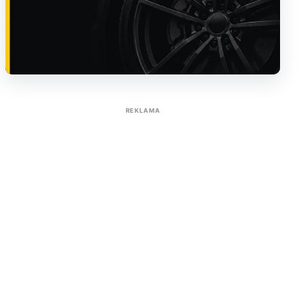
Sužinoti apie reklamą AutoTaktas portale
REKLAMA