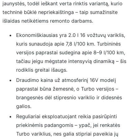
jaunystės, todėl ieškant verta rinktis variantą, kurio
techninė būklė nepriekaištinga – taip sumažinsite
išlaidas netikėtiems remonto darbams.
Ekonomiškiausias yra 2.0 l 16 vožtuvų variklis,
kuris sunaudoja apie 7,8 l/100 km. Turbininės
versijos paprastai sudegina apie 8–9 l/100 km,
tačiau jeigu mėgstate intensyvią dinamiką – šis
rodiklis greitai išaugs.
Draudimo kaina už atmosferinį 16V modelį
paprastai būna žemesnė, o Turbo versijos –
brangesnės dėl stipresnio variklio ir didesnės
galios.
Reguliariai eksploatuojant reikia pasirūpinti
priekinėmis padangomis – ypač, jei renkatės
Turbo variklius, nes galia stipriai paveikia jų