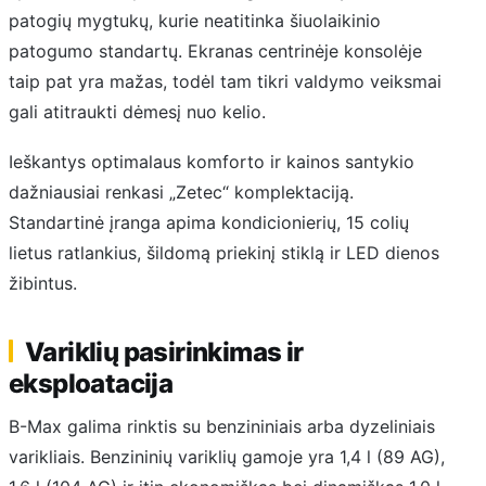
patogių mygtukų, kurie neatitinka šiuolaikinio
patogumo standartų. Ekranas centrinėje konsolėje
taip pat yra mažas, todėl tam tikri valdymo veiksmai
gali atitraukti dėmesį nuo kelio.
Ieškantys optimalaus komforto ir kainos santykio
dažniausiai renkasi „Zetec“ komplektaciją.
Standartinė įranga apima kondicionierių, 15 colių
lietus ratlankius, šildomą priekinį stiklą ir LED dienos
žibintus.
Variklių pasirinkimas ir
eksploatacija
B-Max galima rinktis su benzininiais arba dyzeliniais
varikliais. Benzininių variklių gamoje yra 1,4 l (89 AG),