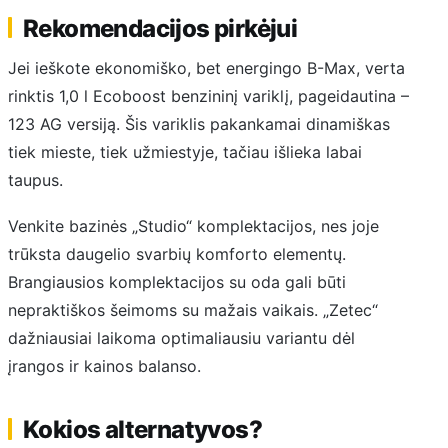
Rekomendacijos pirkėjui
Jei ieškote ekonomiško, bet energingo B-Max, verta
rinktis 1,0 l Ecoboost benzininį variklį, pageidautina –
123 AG versiją. Šis variklis pakankamai dinamiškas
tiek mieste, tiek užmiestyje, tačiau išlieka labai
taupus.
Venkite bazinės „Studio“ komplektacijos, nes joje
trūksta daugelio svarbių komforto elementų.
Brangiausios komplektacijos su oda gali būti
nepraktiškos šeimoms su mažais vaikais. „Zetec“
dažniausiai laikoma optimaliausiu variantu dėl
įrangos ir kainos balanso.
Kokios alternatyvos?