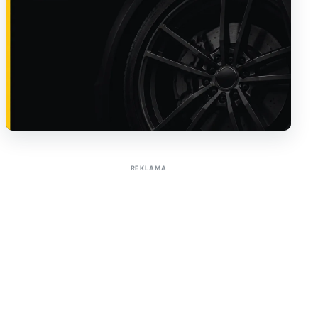
Sužinoti apie reklamą AutoTaktas portale
REKLAMA