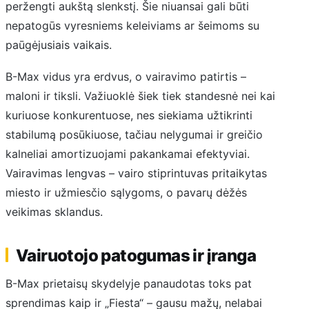
peržengti aukštą slenkstį. Šie niuansai gali būti
nepatogūs vyresniems keleiviams ar šeimoms su
paūgėjusiais vaikais.
B-Max vidus yra erdvus, o vairavimo patirtis –
maloni ir tiksli. Važiuoklė šiek tiek standesnė nei kai
kuriuose konkurentuose, nes siekiama užtikrinti
stabilumą posūkiuose, tačiau nelygumai ir greičio
kalneliai amortizuojami pakankamai efektyviai.
Vairavimas lengvas – vairo stiprintuvas pritaikytas
miesto ir užmiesčio sąlygoms, o pavarų dėžės
veikimas sklandus.
Vairuotojo patogumas ir įranga
B-Max prietaisų skydelyje panaudotas toks pat
sprendimas kaip ir „Fiesta“ – gausu mažų, nelabai