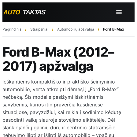
Pagrindinis
Straipsniai
Automobilių apžvalga
Ford B-Max (2012
Ford B-Max (2012–
2017) apžvalga
Ieškantiems kompaktiško ir praktiško šeimyninio
automobilio, verta atkreipti dėmesį į „Ford B-Max“
hečbeką. Šis modelis pasižymi išskirtinėmis
savybėmis, kurios itin praverčia kasdienėse
situacijose, pavyzdžiui, kai reikia į sodinimo kėdutę
pasodinti vaiką siauroje stovėjimo aikštelėje. Dėl
slankiojančių galinių durų ir centrinio statramsčio
nebuvimo įlipti ar išlipti iš automobilio – ypač su