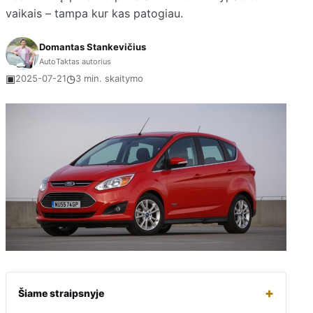
vaikais – tampa kur kas patogiau.
Domantas Stankevičius
AutoTaktas autorius
▣
◷
2025-07-21
3 min. skaitymo
+
Šiame straipsnyje