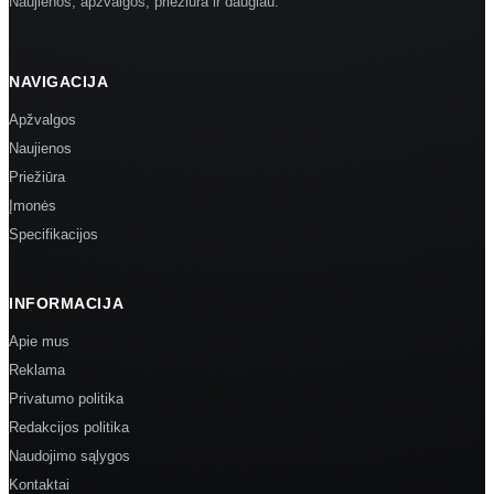
Naujienos, apžvalgos, priežiūra ir daugiau.
NAVIGACIJA
Apžvalgos
Naujienos
Priežiūra
Įmonės
Specifikacijos
INFORMACIJA
Apie mus
Reklama
Privatumo politika
Redakcijos politika
Naudojimo sąlygos
Kontaktai