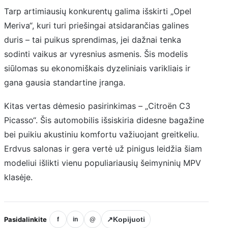
Tarp artimiausių konkurentų galima išskirti „Opel
Meriva“, kuri turi priešingai atsidarančias galines
duris – tai puikus sprendimas, jei dažnai tenka
sodinti vaikus ar vyresnius asmenis. Šis modelis
siūlomas su ekonomiškais dyzeliniais varikliais ir
gana gausia standartine įranga.
Kitas vertas dėmesio pasirinkimas – „Citroën C3
Picasso“. Šis automobilis išsiskiria didesne bagažine
bei puikiu akustiniu komfortu važiuojant greitkeliu.
Erdvus salonas ir gera vertė už pinigus leidžia šiam
modeliui išlikti vienu populiariausių šeimyninių MPV
klasėje.
Pasidalinkite
↗
Kopijuoti
f
in
@