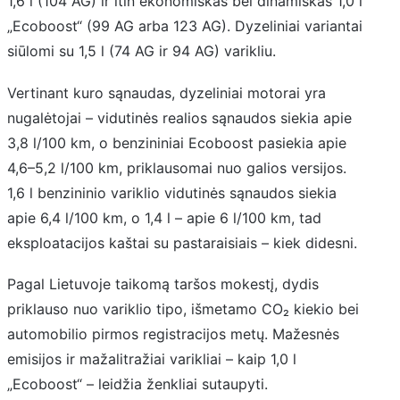
1,6 l (104 AG) ir itin ekonomiškas bei dinamiškas 1,0 l
„Ecoboost“ (99 AG arba 123 AG). Dyzeliniai variantai
siūlomi su 1,5 l (74 AG ir 94 AG) varikliu.
Vertinant kuro sąnaudas, dyzeliniai motorai yra
nugalėtojai – vidutinės realios sąnaudos siekia apie
3,8 l/100 km, o benzininiai Ecoboost pasiekia apie
4,6–5,2 l/100 km, priklausomai nuo galios versijos.
1,6 l benzininio variklio vidutinės sąnaudos siekia
apie 6,4 l/100 km, o 1,4 l – apie 6 l/100 km, tad
eksploatacijos kaštai su pastaraisiais – kiek didesni.
Pagal Lietuvoje taikomą taršos mokestį, dydis
priklauso nuo variklio tipo, išmetamo CO₂ kiekio bei
automobilio pirmos registracijos metų. Mažesnės
emisijos ir mažalitražiai varikliai – kaip 1,0 l
„Ecoboost“ – leidžia ženkliai sutaupyti.