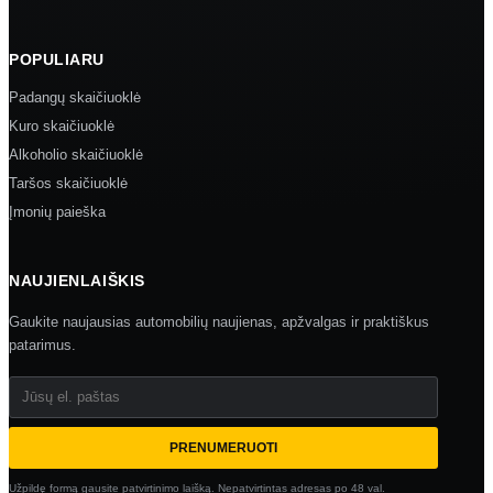
POPULIARU
Padangų skaičiuoklė
Kuro skaičiuoklė
Alkoholio skaičiuoklė
Taršos skaičiuoklė
Įmonių paieška
NAUJIENLAIŠKIS
Gaukite naujausias automobilių naujienas, apžvalgas ir praktiškus
patarimus.
Jūsų el. paštas
PRENUMERUOTI
Užpildę formą gausite patvirtinimo laišką. Nepatvirtintas adresas po 48 val.