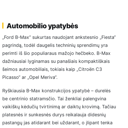
Automobilio ypatybės
„Ford B-Max“ sukurtas naudojant ankstesnio „Fiesta“
pagrindą, todėl daugelis techninių sprendimų yra
perimti iš šio populiaraus mažojo hečbeko. B-Max
dažniausiai lyginamas su panašiais kompaktiškais
šeimos automobiliais, tokiais kaip „Citroën C3
Picasso“ ar „Opel Meriva“.
Ryškiausia B-Max konstrukcijos ypatybė – durelės
be centrinio statramsčio. Tai ženkliai palengvina
vaikiškų kėdučių tvirtinimą ar daiktų krovimą. Tačiau
platesnės ir sunkesnės durys reikalauja didesnių
pastangų jas atidarant bei uždarant, o įlipant tenka