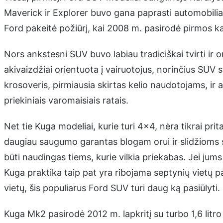
Maverick ir Explorer buvo gana paprasti automobiliai
Ford pakeitė požiūrį, kai 2008 m. pasirodė pirmos k
Nors ankstesni SUV buvo labiau tradiciškai tvirti ir 
akivaizdžiai orientuota į vairuotojus, norinčius SUV 
krosoveris, pirmiausia skirtas kelio naudotojams, ir 
priekiniais varomaisiais ratais.
Net tie Kuga modeliai, kurie turi 4×4, nėra tikrai prit
daugiau saugumo garantas blogam orui ir slidžioms 
būti naudingas tiems, kurie vilkia priekabas. Jei jums 
Kuga praktika taip pat yra ribojama septynių vietų 
vietų, šis populiarus Ford SUV turi daug ką pasiūlyti.
Kuga Mk2 pasirodė 2012 m. lapkritį su turbo 1,6 litro b