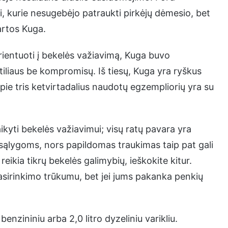
, kurie nesugebėjo patraukti pirkėjų dėmesio, bet
artos Kuga.
orientuoti į bekelės važiavimą, Kuga buvo
stiliaus be kompromisų. Iš tiesų, Kuga yra ryškus
apie tris ketvirtadalius naudotų egzempliorių yra su
aikyti bekelės važiavimui; visų ratų pavara yra
sąlygoms, nors papildomas traukimas taip pat gali
reikia tikrų bekelės galimybių, ieškokite kitur.
pasirinkimo trūkumu, bet jei jums pakanka penkių
enzininiu arba 2,0 litro dyzeliniu varikliu.