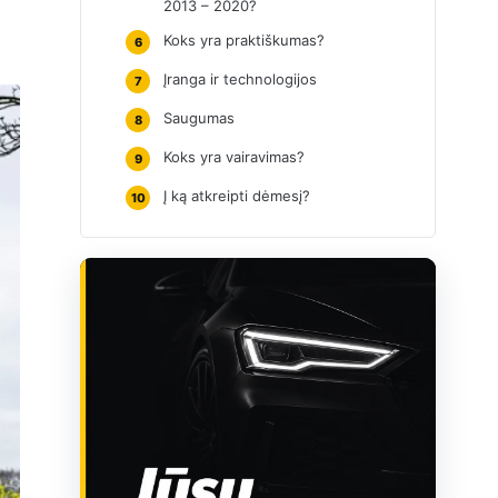
2013 – 2020?
Koks yra praktiškumas?
6
Įranga ir technologijos
7
Saugumas
8
Koks yra vairavimas?
9
Į ką atkreipti dėmesį?
10