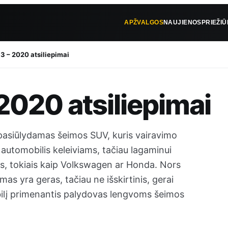
APŽVALGOS
NAUJIENOS
PRIEŽI
3 – 2020 atsiliepimai
2020 atsiliepimai
pasiūlydamas šeimos SUV, kuris vairavimo
 automobilis keleiviams, tačiau lagaminui
ais, tokiais kaip Volkswagen ar Honda. Nors
as yra geras, tačiau ne išskirtinis, gerai
bilį primenantis palydovas lengvoms šeimos