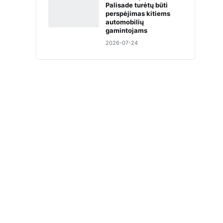
Palisade turėtų būti
perspėjimas kitiems
automobilių
gamintojams
2026-07-24