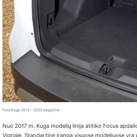
Ford Kuga 2013 – 2020 bagažinė
Nuo 2017 m. Kuga modelių linija atitiko Focus apdail
Vignale. Standartinė įranga visuose modeliuose yra d