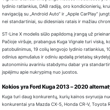
lydinio ratlankius, DAB radiją, oro kondicionierių, k
navigaciją su „Android Auto“ ir „Apple CarPlay“ jungt
nei standartiniai, su didesniais ratais ir mažiau chro
ST-Line X modelis siūlo papildomą įrangą už prieina
Pačioje viršuje, prabangus Kuga Vignale turi viską, ko
patobulinimus, 19 colių lengvojo lydinio ratlankius, 
odinius apmušalus ir odiniu apdailą prietaisų skydely
autonominiu avariniu stabdymu dabar yra standartinė 
įspėjimu apie nukrypimą nuo juostos.
Kokios yra Ford Kuga 2013 – 2020 alterna
Kuga turi daug konkurentų, kurių kainos svyruoja nu
konkurentai yra Mazda CX-5, Honda CR-V, Toyota R