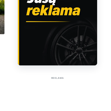
Sužinoti apie reklamą AutoTaktas portale
REKLAMA