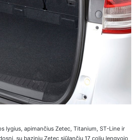
os lygius, apimančius Zetec, Titanium, ST-Line ir
osni, su baziniu Zetec siūlančiu 17 colių lengvojo