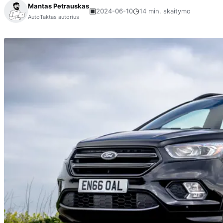
Mantas Petrauskas
▣
◷
2024-06-10
14 min. skaitymo
AutoTaktas autorius