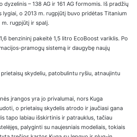
 o dyzelinis – 138 AG ir 161 AG formomis. Iš pradžių
 lygiai, o 2013 m. rugpjūtį buvo pridėtas Titanium
m. rugpjūtį ir spalį.
,6 benzininį pakeitė 1,5 litro EcoBoost variklis. Po
rmacijos-pramogų sistemą ir daugybę naujų
rietaisų skydeliu, patobulintu ryšiu, atnaujintu
inės įrangos yra jo privalumai, nors Kuga
oti, o prietaisų skydelis atrodo ir jaučiasi gana
 tapo labiau išskirtinis ir patrauklus, tačiau
lėjęs, palyginti su naujesniais modeliais, tokiais
yta trečios kartos Kuga su lengvo ir plug-in