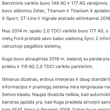
Benzininis variklis buvo 148 AG ir 177 AG versijomis,
buvo siūlomos Zetec, Titanium ir Titanium X apdailos
X Sport; ST-Line ir Vignale atsirado atitinkamai 2016 
Nuo 2014 m. spalio 2,0 TDCi variklis buvo 177 AG, o 1
metų Ford pristatė savo balso valdomą Sync 2 info
vairuotojo pagalbos sistemų.
Kuga buvo atnaujintas 2016 m. balandį su perdaryta p
priekiu ir 119 AG 2,0 TDCi variklio parinktimi.
Išmanus dizainas, erdvus interjeras ir daug standart
informacijos ir pramogų sistema nėra lengviausia naud
žemos klasės. Naujas išvaizda reiškia, kad automobilis
bendras įspūdis yra, kad Kuga pradeda atrodyti senste
kaip SEAT Ateca ir Peugeot 3008. Dabar buvo pristat