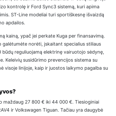
ruizo kontrolę ir Ford Sync3 sistemą, kuri apima
imis. ST-Line modeliai turi sportiškesnę išvaizdą
mo apdailos.
mą kainą, ypač jei perkate Kuga per finansavimą.
 galėtumėte norėti, įskaitant specialius stiliaus
10 būdų reguliuojamą elektrinę vairuotojo sėdynę,
je. Keleivių susidūrimo prevencijos sistema su
visoje linijoje, kaip ir juostos laikymo pagalba su
tyvos?
o maždaug 27 800 € iki 44 000 €. Tiesioginiai
AV4 ir Volkswagen Tiguan. Tačiau yra daugybė