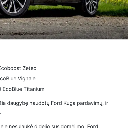
 Ecoboost Zetec
EcoBlue Vignale
0 EcoBlue Titanium
džia daugybę naudotų Ford Kuga pardavimų, ir
.
tėje nesulaukė didelio susidomėjimo. Ford