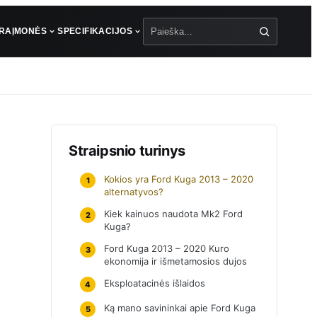
ŪRA
ĮMONĖS
SPECIFIKACIJOS
Paieška
Straipsnio turinys
Kokios yra Ford Kuga 2013 – 2020
1
alternatyvos?
Kiek kainuos naudota Mk2 Ford
2
Kuga?
Ford Kuga 2013 – 2020 Kuro
3
ekonomija ir išmetamosios dujos
Eksploatacinės išlaidos
4
Ką mano savininkai apie Ford Kuga
5