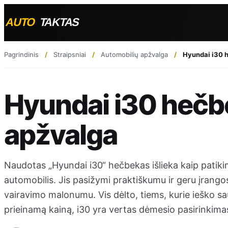
Pagrindinis
Straipsniai
Automobilių apžvalga
Hyundai i30 
Hyundai i30 heč
apžvalga
Naudotas „Hyundai i30“ hečbekas išlieka kaip patik
automobilis. Jis pasižymi praktiškumu ir geru įrangos l
vairavimo malonumu. Vis dėlto, tiems, kurie ieško 
prieinamą kainą, i30 yra vertas dėmesio pasirinkima