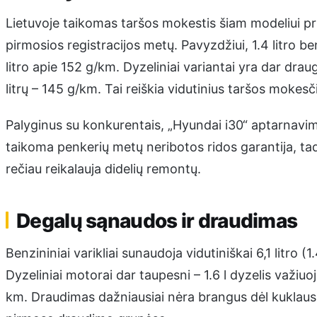
Lietuvoje taikomas taršos mokestis šiam modeliui pri
pirmosios registracijos metų. Pavyzdžiui, 1.4 litro ben
litro apie 152 g/km. Dyzeliniai variantai yra dar draug
litrų – 145 g/km. Tai reiškia vidutinius taršos mokesč
Palyginus su konkurentais, „Hyundai i30“ aptarnavim
taikoma penkerių metų neribotos ridos garantija, tad
rečiau reikalauja didelių remontų.
Degalų sąnaudos ir draudimas
Benzininiai varikliai sunaudoja vidutiniškai 6,1 litro (1.
Dyzeliniai motorai dar taupesni – 1.6 l dyzelis važiuoj
km. Draudimas dažniausiai nėra brangus dėl kuklaus v