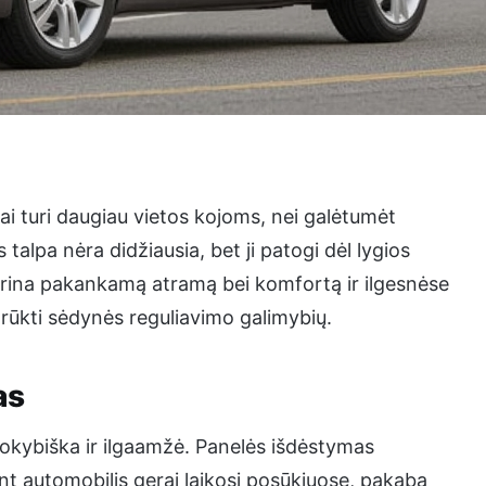
ai turi daugiau vietos kojoms, nei galėtumėt
talpa nėra didžiausia, bet ji patogi dėl lygios
krina pakankamą atramą bei komfortą ir ilgesnėse
trūkti sėdynės reguliavimo galimybių.
as
kokybiška ir ilgaamžė. Panelės išdėstymas
ant automobilis gerai laikosi posūkiuose, pakaba