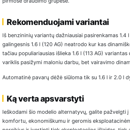
pirmose draudimo grupėse.
Rekomenduojami variantai
Iš benzininių variantų dažniausiai pasirenkamas 1.4 l v
galingesnis 1.6 l (120 AG) neatrodo kur kas dinamiške
tačiau populiariausias išlieka 1.6 l (113 AG) variantas
variklis pasižymi maloniu darbu, bet vairavimo dinam
Automatinė pavarų dėžė siūloma tik su 1.6 l ir 2.0 l dyz
Ką verta apsvarstyti
Ieškodami šio modelio alternatyvų, galite pažvelgti 
komfortu, ekonomiškumu ir geromis eksploatacinėmis
poreikius ir įvertinti tiek eksploatacijos išlaidas, t