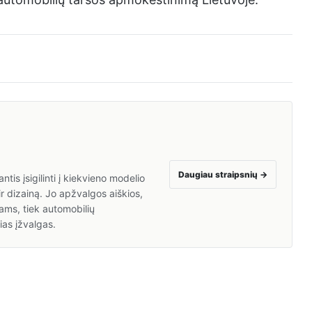
Daugiau straipsnių
→
is įsigilinti į kiekvieno modelio
ir dizainą. Jo apžvalgos aiškios,
ams, tiek automobilių
ias įžvalgas.