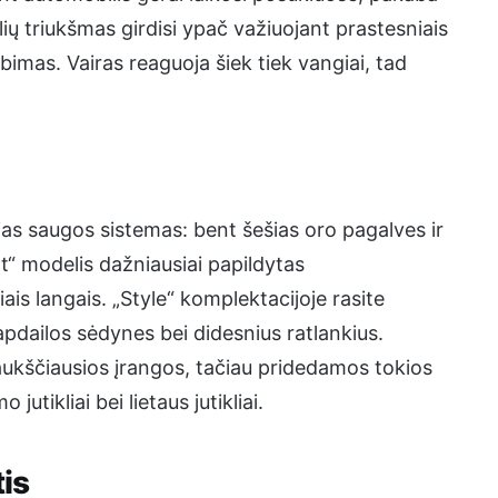
ių triukšmas girdisi ypač važiuojant prastesniais
bimas. Vairas reaguoja šiek tiek vangiai, tad
sias saugos sistemas: bent šešias oro pagalves ir
t“ modelis dažniausiai papildytas
niais langais. „Style“ komplektacijoje rasite
 apdailos sėdynes bei didesnius ratlankius.
 aukščiausios įrangos, tačiau pridedamos tokios
utikliai bei lietaus jutikliai.
tis