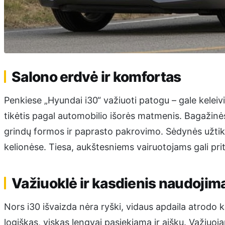
Salono erdvė ir komfortas
Penkiese „Hyundai i30“ važiuoti patogu – gale keleivi
tikėtis pagal automobilio išorės matmenis. Bagažinės 
grindų formos ir paprasto pakrovimo. Sėdynės užti
kelionėse. Tiesa, aukštesniems vairuotojams gali pri
Važiuoklė ir kasdienis naudojim
Nors i30 išvaizda nėra ryški, vidaus apdaila atrodo 
logiškas, viskas lengvai pasiekiama ir aišku. Važiuoj