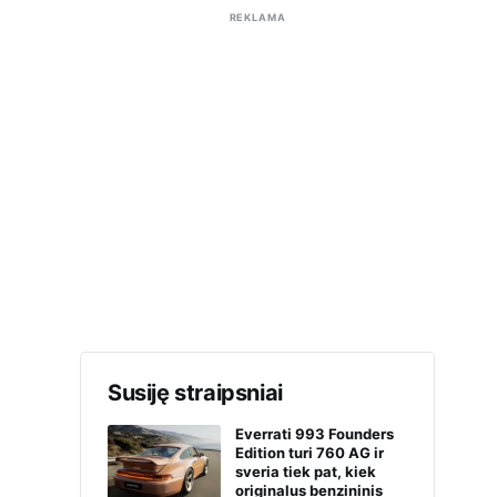
REKLAMA
Susiję straipsniai
Everrati 993 Founders
Edition turi 760 AG ir
sveria tiek pat, kiek
originalus benzininis