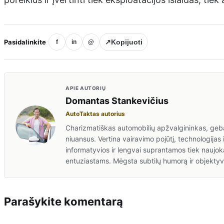
Pasidalinkite
↗
Kopijuoti
f
in
@
APIE AUTORIŲ
Domantas Stankevičius
AutoTaktas autorius
Charizmatiškas automobilių apžvalgininkas, gebant
niuansus. Vertina vairavimo pojūtį, technologijas 
informatyvios ir lengvai suprantamos tiek naujok
entuziastams. Mėgsta subtilų humorą ir objektyv
Parašykite komentarą