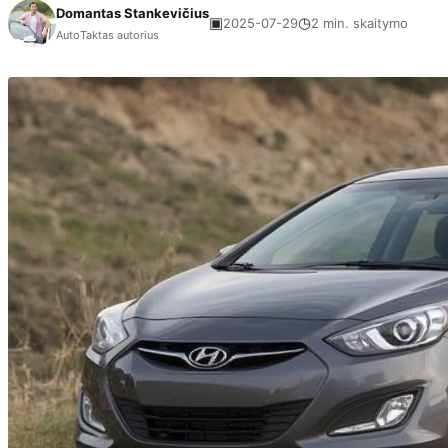
Domantas Stankevičius
▣
◷
2025-07-29
2 min. skaitymo
AutoTaktas autorius