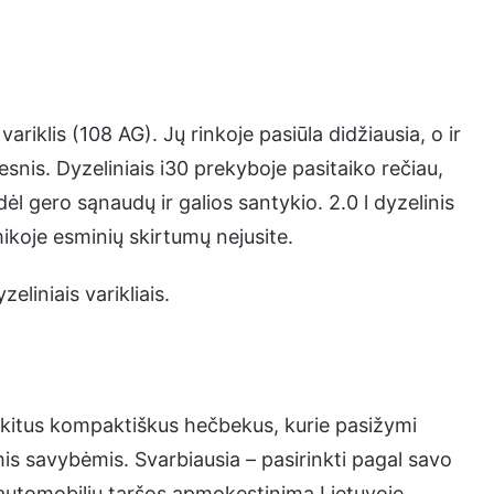
ariklis (108 AG). Jų rinkoje pasiūla didžiausia, o ir
snis. Dyzeliniais i30 prekyboje pasitaiko rečiau,
 dėl gero sąnaudų ir galios santykio. 2.0 l dyzelinis
ikoje esminių skirtumų nejusite.
eliniais varikliais.
į kitus kompaktiškus hečbekus, kurie pasižymi
 savybėmis. Svarbiausia – pasirinkti pagal savo
iek automobilių taršos apmokestinimą Lietuvoje.