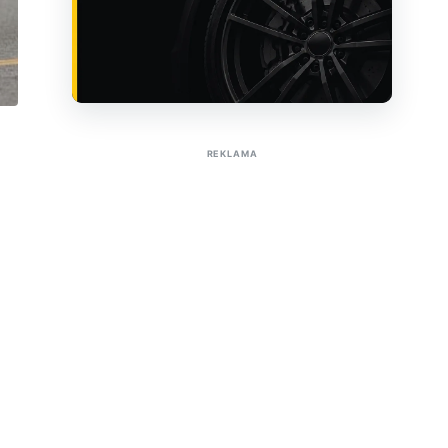
Sužinoti apie reklamą AutoTaktas portale
REKLAMA