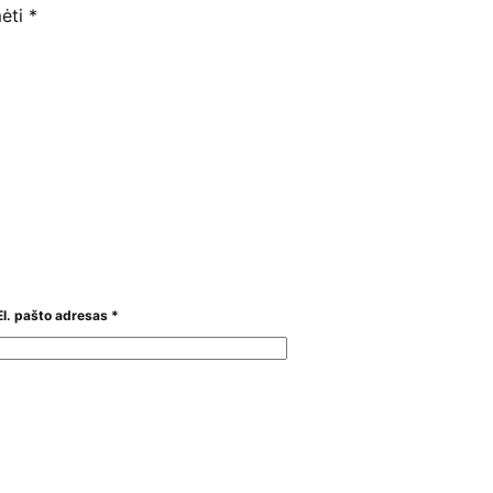
mėti
*
El. pašto adresas
*