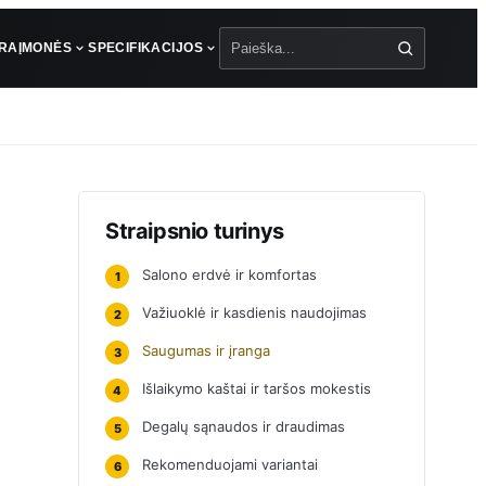
ŪRA
ĮMONĖS
SPECIFIKACIJOS
Paieška
Straipsnio turinys
Salono erdvė ir komfortas
1
Važiuoklė ir kasdienis naudojimas
2
Saugumas ir įranga
3
Išlaikymo kaštai ir taršos mokestis
4
Degalų sąnaudos ir draudimas
5
Rekomenduojami variantai
6