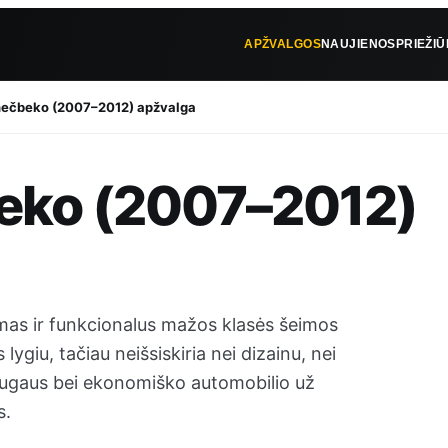
APŽVALGOS
NAUJIENOS
PRIEŽI
hečbeko (2007–2012) apžvalga
beko (2007–2012)
imas ir funkcionalus mažos klasės šeimos
ygiu, tačiau neišsiskiria nei dizainu, nei
saugaus bei ekonomiško automobilio už
s.