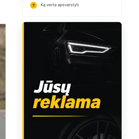
Ką verta apsvarstyti
7