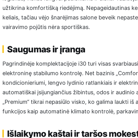
užtikrina komfortišką riedėjimą. Nepageidautinas kel
keliais, tačiau vėjo šnarėjimas salone beveik nepaste
vairavimo pojūtis nėra sportiškas.
Saugumas ir įranga
Pagrindinėje komplektacijoje i30 turi visas svarbiau
elektroninę stabilumo kontrolę. Net bazinis „Comfor
kondicionieriumi, lengvo lydinio ratlankiais ir elektri
automatiškai įsijungiančius žibintus, odos ir audinio
„Premium“ tikrai nepasiūlo visko, ko galima laukti iš
funkcijos kaip automatinė klimato kontrolė, parkavimo j
Išlaikymo kaštai ir taršos mokes