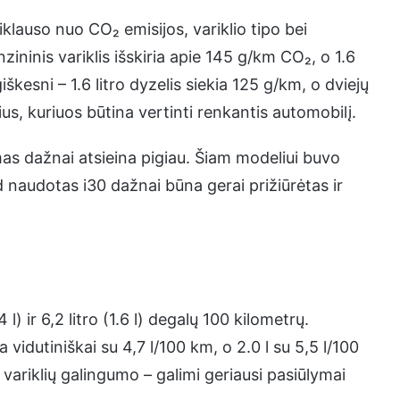
klauso nuo CO₂ emisijos, variklio tipo bei
zininis variklis išskiria apie 145 g/km CO₂, o 1.6
iškesni – 1.6 litro dyzelis siekia 125 g/km, o dviejų
ius, kuriuos būtina vertinti renkantis automobilį.
as dažnai atsieina pigiau. Šiam modeliui buvo
 naudotas i30 dažnai būna gerai prižiūrėtas ir
4 l) ir 6,2 litro (1.6 l) degalų 100 kilometrų.
a vidutiniškai su 4,7 l/100 km, o 2.0 l su 5,5 l/100
ariklių galingumo – galimi geriausi pasiūlymai