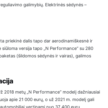
reguliavimo galimybių. Elektrinės sėdynės –
a priekinė dalis tapo dar aerodinamiškesnė ir
inė siūloma versija tapo „N Performance“ su 280
aketas (šildomos sėdynės ir vairas), galimos
acija
 Už 2018 metų „N Performance“ modelį dažniausiai
oja apie 21 000 eurų, o už 2021 m. modelį gali
 automobiliai vertinami nuo 37 400 eurų.