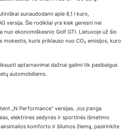
tiniškai sunaudodami apie 8,1 l kuro,
versija. Šie rodikliai yra kiek geresni nei
ka nuo ekonomiškesnio Golf GTI. Lietuvoje už šio
s mokestis, kuris priklauso nuo CO₂ emisijos, kuro
fiksuoti aptarnavimai dažnai galimi tik pasibaigus
metų automobiliams.
tent „N Performance“ versijas. Jos įranga
alas, elektrinės sėdynės ir sportinės išmetimo
 maksimalios komforto ir šilumos žiemą, pasirinkite