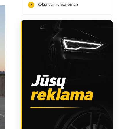
Kokie dar konkurentai?
7