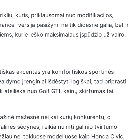
kliu, kuris, priklausomai nuo modifikacijos,
ce“ versija pasižymi ne tik didesne galia, bet ir
tiems, kurie ieško maksimalaus įspūdžio už vairo.
rtiškas akcentas yra komfortiškos sportinės
aldymo įrenginiai išdėstyti logiškai, tad priprasti
 atsilieka nuo Golf GTI, kainų skirtumas tai
agažinė mažesnė nei kai kurių konkurentų, o
alines sėdynes, reikia nuimti galinio tvirtumo
mažiau nei tokiuose modeliuose kaip Honda Civic,