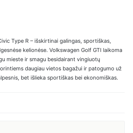
ic Type R – išskirtinai galingas, sportiškas,
ilgesnėse kelionėse. Volkswagen Golf GTI laikoma
gu mieste ir smagu besidairant vingiuotų
orintiems daugiau vietos bagažui ir patogumo už
lpesnis, bet išlieka sportiškas bei ekonomiškas.