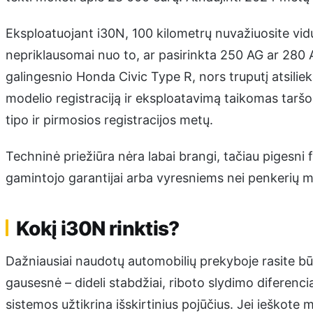
Eksploatuojant i30N, 100 kilometrų nuvažiuosite vidu
nepriklausomai nuo to, ar pasirinkta 250 AG ar 280 AG 
galingesnio Honda Civic Type R, nors truputį atsilie
modelio registraciją ir eksploatavimą taikomas taršo
tipo ir pirmosios registracijos metų.
Techninė priežiūra nėra labai brangi, tačiau pigesni 
gamintojo garantijai arba vyresniems nei penkerių 
Kokį i30N rinktis?
Dažniausiai naudotų automobilių prekyboje rasite bū
gausesnė – dideli stabdžiai, riboto slydimo diferenci
sistemos užtikrina išskirtinius pojūčius. Jei ieškote