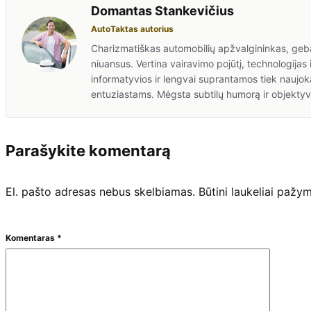
Domantas Stankevičius
AutoTaktas autorius
Charizmatiškas automobilių apžvalgininkas, gebant
niuansus. Vertina vairavimo pojūtį, technologijas 
informatyvios ir lengvai suprantamos tiek naujok
entuziastams. Mėgsta subtilų humorą ir objektyv
Parašykite komentarą
El. pašto adresas nebus skelbiamas.
Būtini laukeliai pažy
Komentaras
*