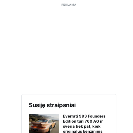
REKLAMA
Susiję straipsniai
Everrati 993 Founders
Edition turi 760 AG ir
sveria tiek pat, kiek
originalus benzininis