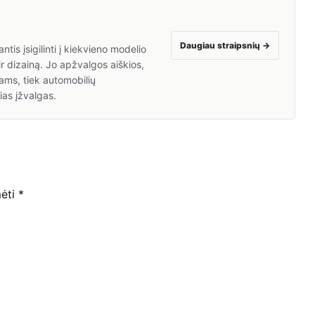
Daugiau straipsnių
→
is įsigilinti į kiekvieno modelio
ir dizainą. Jo apžvalgos aiškios,
ams, tiek automobilių
ias įžvalgas.
mėti
*