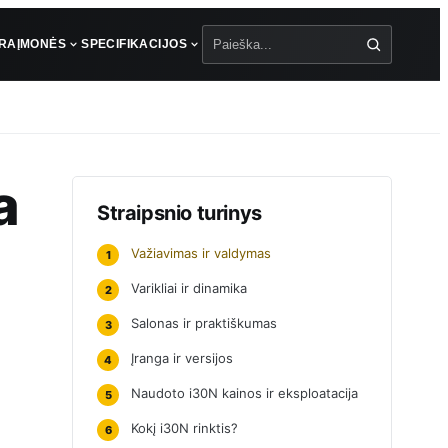
ŪRA
ĮMONĖS
SPECIFIKACIJOS
Paieška
a
Straipsnio turinys
Važiavimas ir valdymas
1
Varikliai ir dinamika
2
Salonas ir praktiškumas
3
Įranga ir versijos
4
Naudoto i30N kainos ir eksploatacija
5
Kokį i30N rinktis?
6