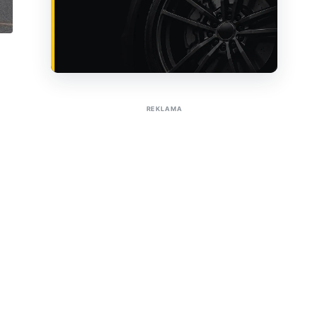
Sužinoti apie reklamą AutoTaktas portale
REKLAMA