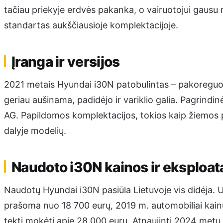
tačiau priekyje erdvės pakanka, o vairuotojui gausu 
standartas aukščiausioje komplektacijoje.
Įranga ir versijos
2021 metais Hyundai i30N patobulintas – pakoreguot
geriau aušinama, padidėjo ir variklio galia. Pagrind
AG. Papildomos komplektacijos, tokios kaip žiemos p
dalyje modelių.
Naudoto i30N kainos ir eksploat
Naudotų Hyundai i30N pasiūla Lietuvoje vis didėja.
prašoma nuo 18 700 eurų, 2019 m. automobiliai kainu
tekti mokėti apie 28 000 eurų. Atnaujinti 2024 metų