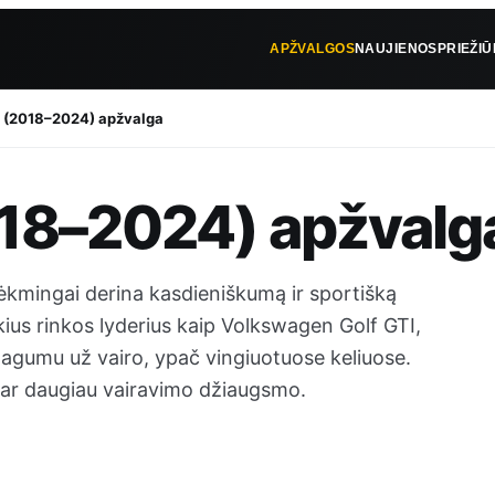
APŽVALGOS
NAUJIENOS
PRIEŽI
 (2018–2024) apžvalga
18–2024) apžvalg
 sėkmingai derina kasdieniškumą ir sportišką
kius rinkos lyderius kaip Volkswagen Golf GTI,
agumu už vairo, ypač vingiuotuose keliuose.
 dar daugiau vairavimo džiaugsmo.