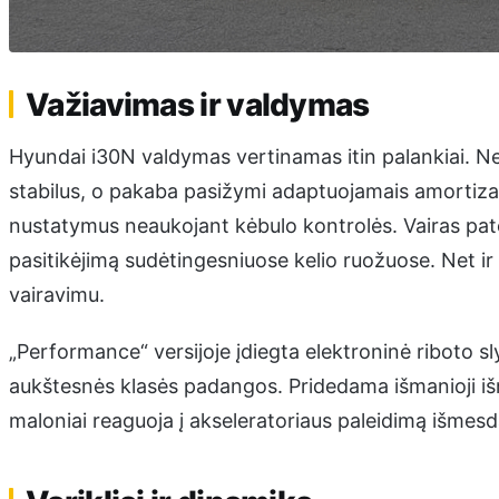
Važiavimas ir valdymas
Hyundai i30N valdymas vertinamas itin palankiai. Net 
stabilus, o pakaba pasižymi adaptuojamais amortizator
nustatymus neaukojant kėbulo kontrolės. Vairas patog
pasitikėjimą sudėtingesniuose kelio ruožuose. Net i
vairavimu.
„Performance“ versijoje įdiegta elektroninė riboto sl
aukštesnės klasės padangos. Pridedama išmanioji išm
maloniai reaguoja į akseleratoriaus paleidimą išme