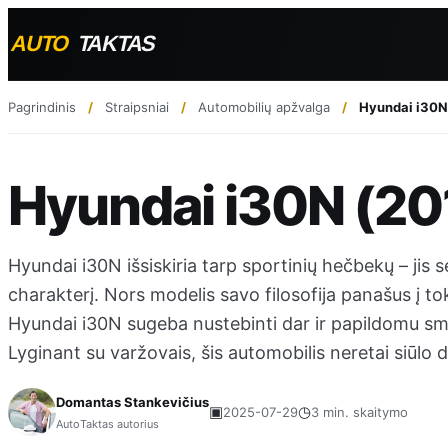
Pagrindinis
Straipsniai
Automobilių apžvalga
Hyundai i30N
Hyundai i30N (20
Hyundai i30N išsiskiria tarp sportinių hečbekų – jis
charakterį. Nors modelis savo filosofija panašus į to
Hyundai i30N sugeba nustebinti dar ir papildomu sm
Lyginant su varžovais, šis automobilis neretai siūlo
Domantas Stankevičius
▣
◷
2025-07-29
3 min. skaitymo
AutoTaktas autorius