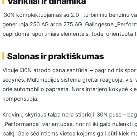
Varikliai ir dinamika
i30N komplektuojamas su 2.0 l turbininiu benzinu vari
generuoja 250 AG arba 275 AG. Galingesnė „Performan
papildomai sportiniais elementais, todėl orientuota 
Salonas ir praktiškumas
Viduje i30N atrodo gana santūriai – pagrindinis spo
sėdynės. Multimedijos sistema greitai reaguoja, visi v
prie automobilio paprasta. Nors interjero kokybė kiek
kompensuoja.
Krovinių skyriaus talpa nėra stiprioji i30N pusė – b
„Performance“ variantuose, norint iki galo nulenkti g
balkį. Gale sėdintiems vietos kojoms gali būti kiek 