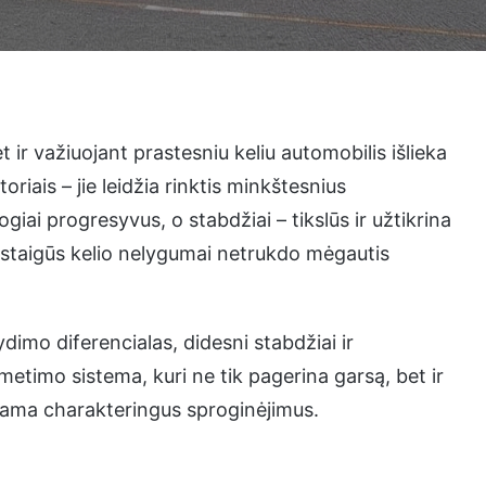
ir važiuojant prastesniu keliu automobilis išlieka
iais – jie leidžia rinktis minkštesnius
iai progresyvus, o stabdžiai – tikslūs ir užtikrina
r staigūs kelio nelygumai netrukdo mėgautis
ydimo diferencialas, didesni stabdžiai ir
etimo sistema, kuri ne tik pagerina garsą, bet ir
sdama charakteringus sproginėjimus.