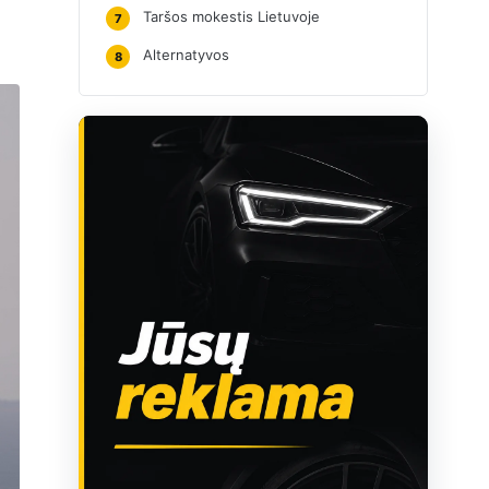
Taršos mokestis Lietuvoje
7
Alternatyvos
8