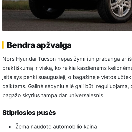
Bendra apžvalga
Nors Hyundai Tucson nepasižymi itin prabanga ar išsk
praktiškumą ir viską, ko reikia kasdienėms kelionėm
įsitaisys penki suaugusieji, o bagažinėje vietos užte
daiktams. Galinė sėdynių eilė gali būti reguliuojama, 
bagažo skyrius tampa dar universalesnis.
Stipriosios pusės
Žema naudoto automobilio kaina