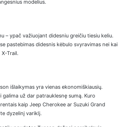
rangesnius modelius.
u – ypač važiuojant didesniu greičiu tiesiu keliu.
uose pastebimas didesnis kėbulo svyravimas nei kai
X-Trail.
ucson išlaikymas yra vienas ekonomiškiausių.
yti galima už dar patrauklesnę sumą. Kuro
urentais kaip Jeep Cherokee ar Suzuki Grand
e dyzelinį variklį.