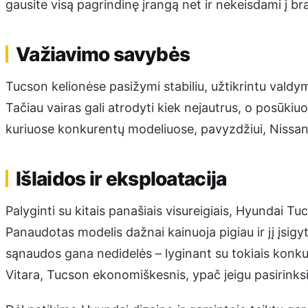
gausite visą pagrindinę įrangą net ir nekeisdami į b
Važiavimo savybės
Tucson kelionėse pasižymi stabiliu, užtikrintu valdym
Tačiau vairas gali atrodyti kiek nejautrus, o posūki
kuriuose konkurentų modeliuose, pavyzdžiui, Nissan 
Išlaidos ir eksploatacija
Palyginti su kitais panašiais visureigiais, Hyundai T
Panaudotas modelis dažnai kainuoja pigiau ir jį įsig
sąnaudos gana nedidelės – lyginant su tokiais konk
Vitara, Tucson ekonomiškesnis, ypač jeigu pasirinksit