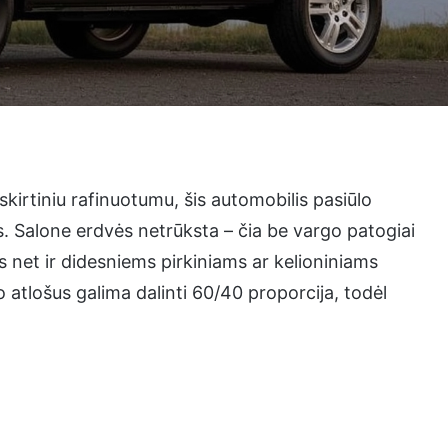
irtiniu rafinuotumu, šis automobilis pasiūlo
s. Salone erdvės netrūksta – čia be vargo patogiai
ks net ir didesniems pirkiniams ar kelioniniams
o atlošus galima dalinti 60/40 proporcija, todėl