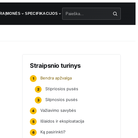
ŪRA
ĮMONĖS
SPECIFIKACIJOS
Paieška
Straipsnio turinys
Bendra apžvalga
1
Stipriosios pusės
2
Silpnosios pusės
3
Važiavimo savybės
4
Išlaidos ir eksploatacija
5
Ką pasirinkti?
6