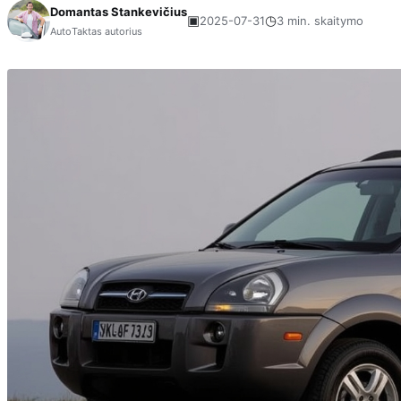
Domantas Stankevičius
▣
◷
2025-07-31
3 min. skaitymo
AutoTaktas autorius