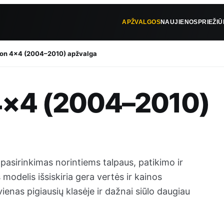
APŽVALGOS
NAUJIENOS
PRIEŽI
on 4×4 (2004–2010) apžvalga
4×4 (2004–2010)
pasirinkimas norintiems talpaus, patikimo ir
odelis išsiskiria gera vertės ir kainos
ienas pigiausių klasėje ir dažnai siūlo daugiau