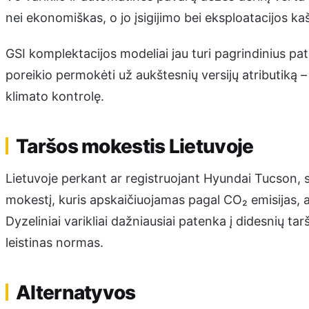
nei ekonomiškas, o jo įsigijimo bei eksploatacijos kaš
GSI komplektacijos modeliai jau turi pagrindinius pat
poreikio permokėti už aukštesnių versijų atributiką 
klimato kontrolę.
Taršos mokestis Lietuvoje
Lietuvoje perkant ar registruojant Hyundai Tucson, sv
mokestį, kuris apskaičiuojamas pagal CO₂ emisijas, a
Dyzeliniai varikliai dažniausiai patenka į didesnių ta
leistinas normas.
Alternatyvos