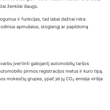
tai ženkliai išaugs.
ogumus ir funkcijas, tad labai dažnai nėra
– odinius apmušalus, stoglangį ar papildomą
arbu įvertinti galiojantį automobilių taršos
utomobilio pirmos registracijos metus ir kuro tipą.
ršos mokesčių grupes, ypač jei jų CO₂ emisija viršija