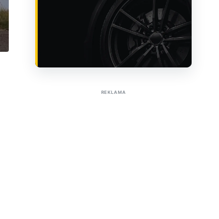
Sužinoti apie reklamą AutoTaktas portale
REKLAMA