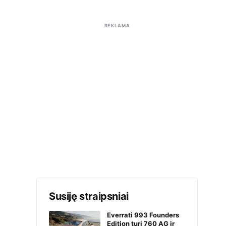
REKLAMA
Susiję straipsniai
Everrati 993 Founders
Edition turi 760 AG ir