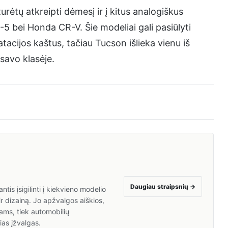
rėtų atkreipti dėmesį ir į kitus analogiškus
-5 bei Honda CR-V. Šie modeliai gali pasiūlyti
tacijos kaštus, tačiau Tucson išlieka vienu iš
savo klasėje.
Daugiau straipsnių
→
is įsigilinti į kiekvieno modelio
ir dizainą. Jo apžvalgos aiškios,
ams, tiek automobilių
ias įžvalgas.