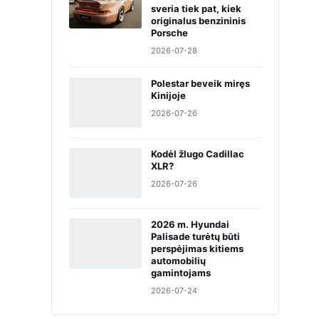
sveria tiek pat, kiek
originalus benzininis
Porsche
2026-07-28
Polestar beveik miręs
Kinijoje
2026-07-26
Kodėl žlugo Cadillac
XLR?
2026-07-26
2026 m. Hyundai
Palisade turėtų būti
perspėjimas kitiems
automobilių
gamintojams
2026-07-24