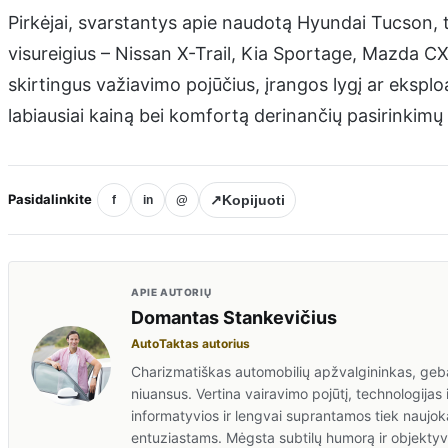
Pirkėjai, svarstantys apie naudotą Hyundai Tucson, tu
visureigius – Nissan X-Trail, Kia Sportage, Mazda CX
skirtingus važiavimo pojūčius, įrangos lygį ar eksploa
labiausiai kainą bei komfortą derinančių pasirinkimų 
Pasidalinkite
↗
Kopijuoti
f
in
@
APIE AUTORIŲ
Domantas Stankevičius
AutoTaktas autorius
Charizmatiškas automobilių apžvalgininkas, gebant
niuansus. Vertina vairavimo pojūtį, technologijas 
informatyvios ir lengvai suprantamos tiek naujok
entuziastams. Mėgsta subtilų humorą ir objektyv