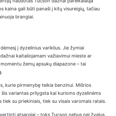
rantijų naudotas Tucson dažnai pareikalauja
kaina gali būti panaši į kitų visureigių, tačiau
inuoja brangiai.
ėmesį į dyzelinius variklius. Jie žymiai
 dažnai kaitaliojamam važiavimui mieste ar
mo momentu žemų apsukų diapazone – tai
ą.
ms, kurie pirmenybę teikia benzinui. Mišrios
 šis variantas prilygsta kai kurioms dyzelinėms
 tiek su priekiniais, tiek su visais varomais ratais.
vertinti atsargiai – toks Tucson nebus nei žvalus,