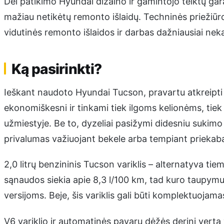
Dėl patikimo Hyundai dizaino ir gamintojo teiktų ga
mažiau netikėtų remonto išlaidų. Techninės priežiūros 
vidutinės remonto išlaidos ir darbas dažniausiai neka
Ką pasirinkti?
Ieškant naudoto Hyundai Tucson, pravartu atkreipti d
ekonomiškesni ir tinkami tiek ilgoms kelionėms, tiek
užmiestyje. Be to, dyzeliai pasižymi didesniu suki
privalumas važiuojant bekele arba tempiant priekab
2,0 litrų benzininis Tucson variklis – alternatyva tie
sąnaudos siekia apie 8,3 l/100 km, tad kuro taupymu
versijoms. Beje, šis variklis gali būti komplektuojamas
V6 variklio ir automatinės pavarų dėžės derinį verta 