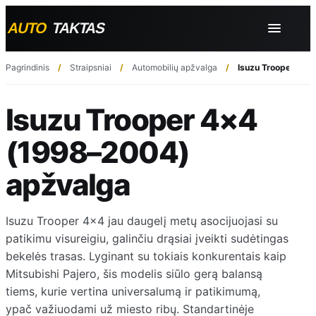
Pagrindinis
Straipsniai
Automobilių apžvalga
Isuzu Trooper 4×4
Isuzu Trooper 4×4
(1998–2004)
apžvalga
Isuzu Trooper 4×4 jau daugelį metų asocijuojasi su
patikimu visureigiu, galinčiu drąsiai įveikti sudėtingas
bekelės trasas. Lyginant su tokiais konkurentais kaip
Mitsubishi Pajero, šis modelis siūlo gerą balansą
tiems, kurie vertina universalumą ir patikimumą,
ypač važiuodami už miesto ribų. Standartinėje