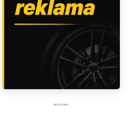
Sužinoti apie reklamą AutoTaktas portale
REKLAMA