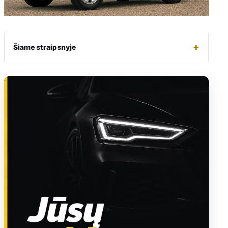
+
Šiame straipsnyje