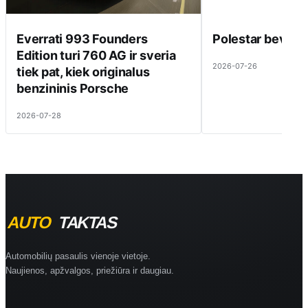
Everrati 993 Founders
Polestar beveik 
Edition turi 760 AG ir sveria
2026-07-26
tiek pat, kiek originalus
benzininis Porsche
2026-07-28
Automobilių pasaulis vienoje vietoje.
Naujienos, apžvalgos, priežiūra ir daugiau.