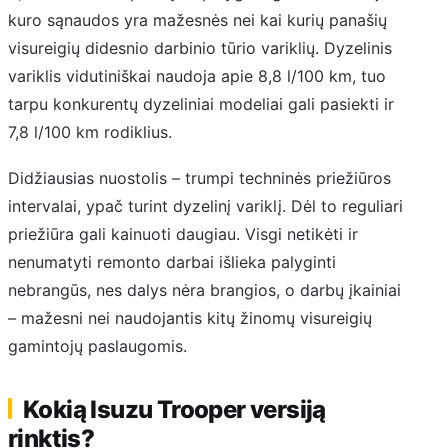
kuro sąnaudos yra mažesnės nei kai kurių panašių
visureigių didesnio darbinio tūrio variklių. Dyzelinis
variklis vidutiniškai naudoja apie 8,8 l/100 km, tuo
tarpu konkurentų dyzeliniai modeliai gali pasiekti ir
7,8 l/100 km rodiklius.
Didžiausias nuostolis – trumpi techninės priežiūros
intervalai, ypač turint dyzelinį variklį. Dėl to reguliari
priežiūra gali kainuoti daugiau. Visgi netikėti ir
nenumatyti remonto darbai išlieka palyginti
nebrangūs, nes dalys nėra brangios, o darbų įkainiai
– mažesni nei naudojantis kitų žinomų visureigių
gamintojų paslaugomis.
Kokią Isuzu Trooper versiją
rinktis?