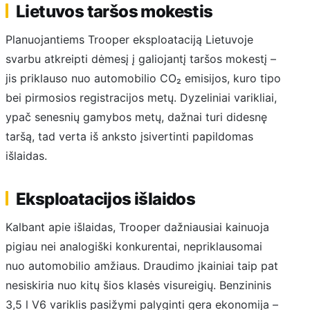
Lietuvos taršos mokestis
Planuojantiems Trooper eksploataciją Lietuvoje
svarbu atkreipti dėmesį į galiojantį taršos mokestį –
jis priklauso nuo automobilio CO₂ emisijos, kuro tipo
bei pirmosios registracijos metų. Dyzeliniai varikliai,
ypač senesnių gamybos metų, dažnai turi didesnę
taršą, tad verta iš anksto įsivertinti papildomas
išlaidas.
Eksploatacijos išlaidos
Kalbant apie išlaidas, Trooper dažniausiai kainuoja
pigiau nei analogiški konkurentai, nepriklausomai
nuo automobilio amžiaus. Draudimo įkainiai taip pat
nesiskiria nuo kitų šios klasės visureigių. Benzininis
3,5 l V6 variklis pasižymi palyginti gera ekonomija –