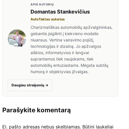
APIE AUTORIŲ
Domantas Stankevičius
AutoTaktas autorius
Charizmatiškas automobilių apžvalgininkas,
gebantis įsigilinti į kiekvieno modelio
niuansus. Vertina vairavimo pojūtį,
technologijas ir dizainą. Jo apžvalgos
aiškios, informatyvios ir lengvai
suprantamos tiek naujokams, tiek
automobilių entuziastams. Mėgsta subtilų
humorą ir objektyvias įžvalgas.
Daugiau straipsnių
→
Parašykite komentarą
El. pašto adresas nebus skelbiamas.
Būtini laukeliai