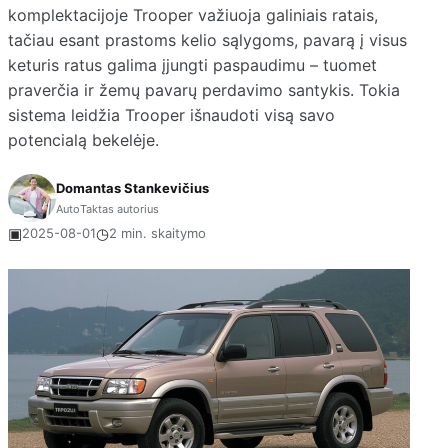
komplektacijoje Trooper važiuoja galiniais ratais,
tačiau esant prastoms kelio sąlygoms, pavarą į visus
keturis ratus galima įjungti paspaudimu – tuomet
praverčia ir žemų pavarų perdavimo santykis. Tokia
sistema leidžia Trooper išnaudoti visą savo
potencialą bekelėje.
Domantas Stankevičius
AutoTaktas autorius
▣
◷
2025-08-01
2 min. skaitymo