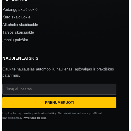
Padangų skaičiuoklė
Kuro skaičiuoklė
Alkoholio skaičiuoklė
Taršos skaičiuoklė
Įmonių paieška
NAUJIENLAIŠKIS
Gaukite naujausias automobilių naujienas, apžvalgas ir praktiškus
patarimus.
Jūsų el. paštas
PRENUMERUOTI
Užpildę formą gausite patvirtinimo laišką. Nepatvirtintas adresas po 48 val.
panaikinamas.
Privatumo politika
.