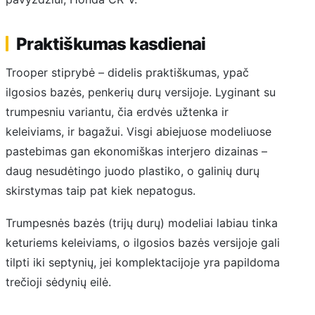
Praktiškumas kasdienai
Trooper stiprybė – didelis praktiškumas, ypač
ilgosios bazės, penkerių durų versijoje. Lyginant su
trumpesniu variantu, čia erdvės užtenka ir
keleiviams, ir bagažui. Visgi abiejuose modeliuose
pastebimas gan ekonomiškas interjero dizainas –
daug nesudėtingo juodo plastiko, o galinių durų
skirstymas taip pat kiek nepatogus.
Trumpesnės bazės (trijų durų) modeliai labiau tinka
keturiems keleiviams, o ilgosios bazės versijoje gali
tilpti iki septynių, jei komplektacijoje yra papildoma
trečioji sėdynių eilė.