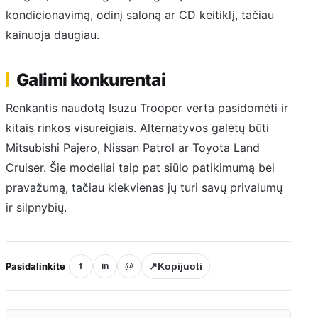
kondicionavimą, odinį saloną ar CD keitiklį, tačiau
kainuoja daugiau.
Galimi konkurentai
Renkantis naudotą Isuzu Trooper verta pasidomėti ir
kitais rinkos visureigiais. Alternatyvos galėtų būti
Mitsubishi Pajero, Nissan Patrol ar Toyota Land
Cruiser. Šie modeliai taip pat siūlo patikimumą bei
pravažumą, tačiau kiekvienas jų turi savų privalumų
ir silpnybių.
Pasidalinkite
↗
Kopijuoti
f
in
@