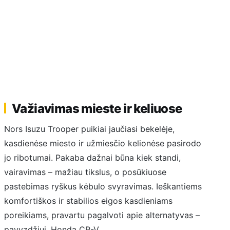
Važiavimas mieste ir keliuose
Nors Isuzu Trooper puikiai jaučiasi bekelėje,
kasdienėse miesto ir užmiesčio kelionėse pasirodo
jo ribotumai. Pakaba dažnai būna kiek standi,
vairavimas – mažiau tikslus, o posūkiuose
pastebimas ryškus kėbulo svyravimas. Ieškantiems
komfortiškos ir stabilios eigos kasdieniams
poreikiams, pravartu pagalvoti apie alternatyvas –
pavyzdžiui, Honda CR-V.