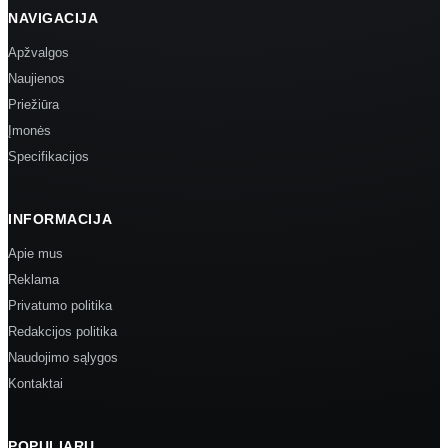
NAVIGACIJA
Apžvalgos
Naujienos
Priežiūra
Įmonės
Specifikacijos
INFORMACIJA
Apie mus
Reklama
Privatumo politika
Redakcijos politika
Naudojimo sąlygos
Kontaktai
POPULIARU