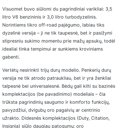
Visuomet buvo siūlomi du pagrindiniai varikliai: 3,5
litro V6 benzininis ir 3,0 litro turbodyzelinis.
Norintiems tikro off-road pajėgumo, labiau tiks
dyzelinė versija – ji ne tik taupesnė, bet ir pasižymi
stipresniu sukimo momentu prie mažų apsukų, todėl
idealiai tinka tempimui ar sunkiems kroviniams
gabenti.
Vertėtų nesirinkti trijų durų modelio. Penkerių durų
versija ne tik atrodo patraukliau, bet ir yra ženkliai
talpesnė bei universalesnė. Bėdų gali kilti su bazinės
komplektacijos (be pavadinimo) modeliais – čia
trūksta pagrindinių saugumo ir komforto funkcijų,
pavyzdžiui, dvigubų oro pagalvių ar centrinio
užrakto. Didesnės komplektacijos (Duty, Citation,
Insignia) siūlo daugiau patogumų: oro