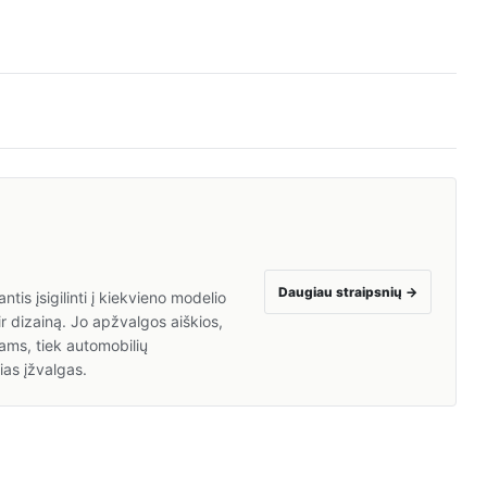
Daugiau straipsnių
→
is įsigilinti į kiekvieno modelio
ir dizainą. Jo apžvalgos aiškios,
ams, tiek automobilių
ias įžvalgas.