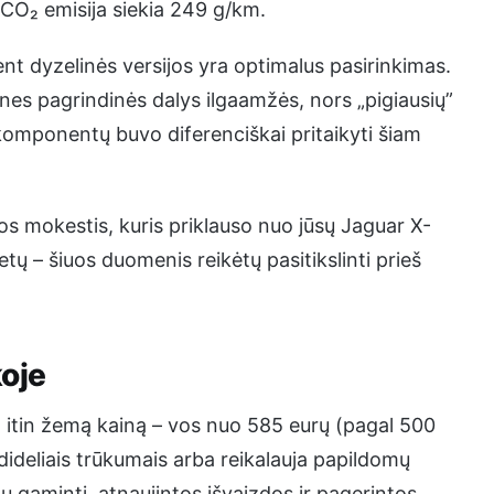
 CO₂ emisija siekia 249 g/km.
t dyzelinės versijos yra optimalus pasirinkimas.
, nes pagrindinės dalys ilgaamžės, nors „pigiausių”
komponentų buvo diferenciškai pritaikyti šiam
os mokestis, kuris priklauso nuo jūsų Jaguar X-
tų – šiuos duomenis reikėtų pasitikslinti prieš
koje
už itin žemą kainą – vos nuo 585 eurų (pagal 500
 dideliais trūkumais arba reikalauja papildomų
ų gaminti, atnaujintos išvaizdos ir pagerintos