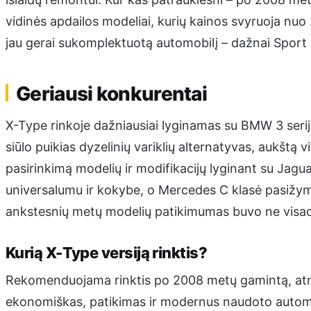
vidinės apdailos modeliai, kurių kainos svyruoja nuo 
jau gerai sukomplektuotą automobilį – dažnai Sport
Geriausi konkurentai
X-Type rinkoje dažniausiai lyginamas su BMW 3 seri
siūlo puikias dyzelinių variklių alternatyvas, aukštą 
pasirinkimą modelių ir modifikacijų lyginant su Jagua
universalumu ir kokybe, o Mercedes C klasė pasižym
ankstesnių metų modelių patikimumas buvo ne visad
Kurią X-Type versiją rinktis?
Rekomenduojama rinktis po 2008 metų gamintą, atnau
ekonomiškas, patikimas ir modernus naudoto automob