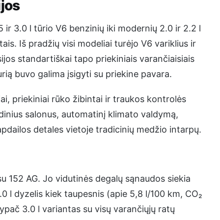
ijos
5 ir 3.0 l tūrio V6 benzinių iki modernių 2.0 ir 2.2 l
s. Iš pradžių visi modeliai turėjo V6 variklius ir
jos standartiškai tapo priekiniais varančiaisiais
urią buvo galima įsigyti su priekine pavara.
i, priekiniai rūko žibintai ir traukos kontrolės
dinius salonus, automatinį klimato valdymą,
pdailos detales vietoje tradicinių medžio intarpų.
s su 152 AG. Jo vidutinės degalų sąnaudos siekia
 l dyzelis kiek taupesnis (apie 5,8 l/100 km, CO₂
ypač 3.0 l variantas su visų varančiųjų ratų