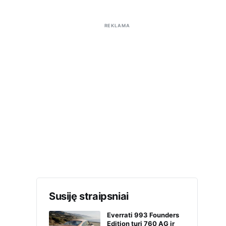
REKLAMA
Susiję straipsniai
Everrati 993 Founders
Edition turi 760 AG ir