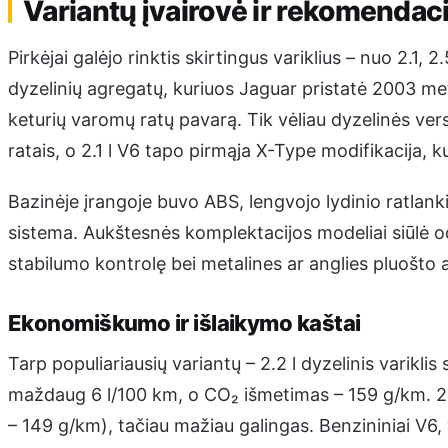
Variantų įvairovė ir rekomendac
Pirkėjai galėjo rinktis skirtingus variklius – nuo 2.1, 2.
dyzelinių agregatų, kuriuos Jaguar pristatė 2003 metai
keturių varomų ratų pavarą. Tik vėliau dyzelinės versi
ratais, o 2.1 l V6 tapo pirmąja X-Type modifikacija, k
Bazinėje įrangoje buvo ABS, lengvojo lydinio ratlankia
sistema. Aukštesnės komplektacijos modeliai siūlė o
stabilumo kontrolę bei metalines ar anglies pluošto a
Ekonomiškumo ir išlaikymo kaštai
Tarp populiariausių variantų – 2.2 l dyzelinis varikli
maždaug 6 l/100 km, o CO₂ išmetimas – 159 g/km. 2.0
– 149 g/km), tačiau mažiau galingas. Benzininiai V6, 