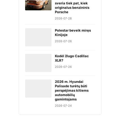
sveria tiek pat, kiek
originalus benzininis
Porsche
2026-07-28
Polestar beveik miręs
Kinijoje
2026-07-26
Kodėl žlugo Cadillac
XLR?
2026-07-26
2026 m. Hyundai
Palisade turėtų būti
perspėjimas kitiems
automobilių
gamintojams
2026-07-24