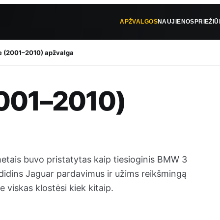
APŽVALGOS
NAUJIENOS
PRIEŽI
e (2001–2010) apžvalga
2001–2010)
tais buvo pristatytas kaip tiesioginis BMW 3
adidins Jaguar pardavimus ir užims reikšmingą
 viskas klostėsi kiek kitaip.