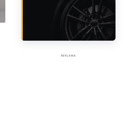
Sužinoti apie reklamą AutoTaktas portale
REKLAMA