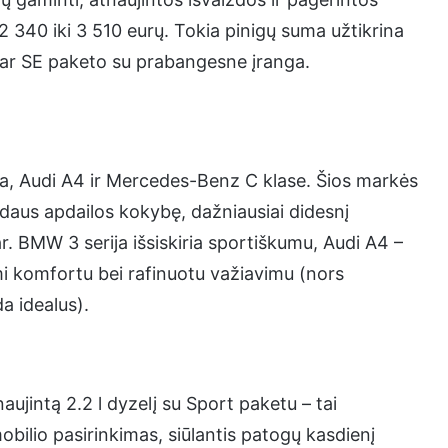
2 340 iki 3 510 eurų. Tokia pinigų suma užtikrina
 ar SE paketo su prabangesne įranga.
ja, Audi A4 ir Mercedes-Benz C klase. Šios markės
vidaus apdailos kokybę, dažniausiai didesnį
r. BMW 3 serija išsiskiria sportiškumu, Audi A4 –
i komfortu bei rafinuotu važiavimu (nors
a idealus).
jintą 2.2 l dyzelį su Sport paketu – tai
ilio pasirinkimas, siūlantis patogų kasdienį