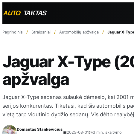
Pagrindinis
Straipsniai
Automobilių apžvalga
Jaguar X-Typ
Jaguar X-Type (
apžvalga
Jaguar X-Type sedanas sulaukė dėmesio, kai 2001 me
serijos konkurentas. Tikėtasi, kad šis automobilis p
vietą tarp vidutinio dydžio sedanų. Vis dėlto realybėje
Domantas Stankevičius
▣
◷
2025-08-01
3 min. skaitymo