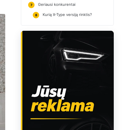
Geriausi konkurentai
7
Kurią X-Type versiją rinktis?
8