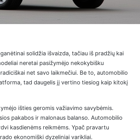
 ganėtinai solidžia išvaizda, tačiau iš pradžių kai
 modeliai neretai pasižymėjo nekokybišku
tradiciškai net savo laikmečiui. Be to, automobilio
orma, tad daugelis jį vertino tiesiog kaip kitokį
ižymėjo išties geromis važiavimo savybėmis.
čiosios pakabos ir malonaus balanso. Automobilio
 erdvi kasdienėms reikmėms. Ypač pravartu
ado ekonomiški dyzeliniai varikliai.