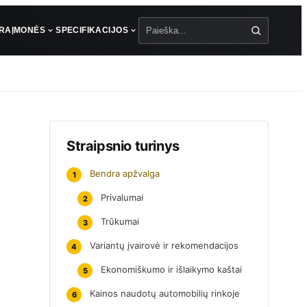
ŪRA
ĮMONĖS
SPECIFIKACIJOS
Paieška
Straipsnio turinys
Bendra apžvalga
1
Privalumai
2
Trūkumai
3
Variantų įvairovė ir rekomendacijos
4
Ekonomiškumo ir išlaikymo kaštai
5
Kainos naudotų automobilių rinkoje
6