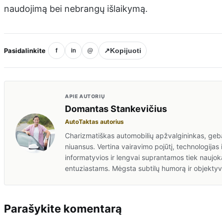
naudojimą bei nebrangų išlaikymą.
Pasidalinkite
↗
Kopijuoti
f
in
@
APIE AUTORIŲ
Domantas Stankevičius
AutoTaktas autorius
Charizmatiškas automobilių apžvalgininkas, gebant
niuansus. Vertina vairavimo pojūtį, technologijas 
informatyvios ir lengvai suprantamos tiek naujok
entuziastams. Mėgsta subtilų humorą ir objektyv
Parašykite komentarą