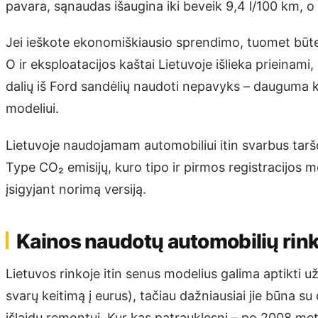
pavara, sąnaudas išaugina iki beveik 9,4 l/100 km, o
Jei ieškote ekonomiškiausio sprendimo, tuomet būten
O ir eksploatacijos kaštai Lietuvoje išlieka prieinami
dalių iš Ford sandėlių naudoti nepavyks – dauguma 
modeliui.
Lietuvoje naudojamam automobiliui itin svarbus tarš
Type CO₂ emisijų, kuro tipo ir pirmos registracijos me
įsigyjant norimą versiją.
Kainos naudotų automobilių rin
Lietuvos rinkoje itin senus modelius galima aptikti 
svarų keitimą į eurus), tačiau dažniausiai jie būna su
išlaidų remontui. Kur kas patrauklesni – po 2008 met