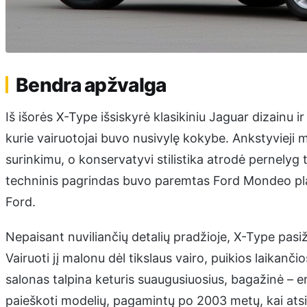
Bendra apžvalga
Iš išorės X-Type išsiskyrė klasikiniu Jaguar dizainu ir
kurie vairuotojai buvo nusivylę kokybe. Ankstyvieji
surinkimu, o konservatyvi stilistika atrodė pernelyg 
techninis pagrindas buvo paremtas Ford Mondeo platf
Ford.
Nepaisant nuviliančių detalių pradžioje, X-Type pas
Vairuoti jį malonu dėl tikslaus vairo, puikios laikan
salonas talpina keturis suaugusiuosius, bagažinė –
paieškoti modelių, pagamintų po 2003 metų, kai atsir