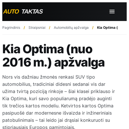
Pagrindinis
Straipsniai
Automobilių apžvalga
Kia Optima (nuo 2
Kia Optima (nuo
2016 m.) apžvalga
Nors vis dažniau žmonės renkasi SUV tipo
automobilius, tradiciniai didesni sedanai vis dar
užima tvirtą poziciją rinkoje – šiai klasei priklauso ir
Kia Optima, kuri savo populiarumą pradėjo auginti
tik trečios kartos modeliu. Ketvirtos kartos Optima
pasipuošė dar modernesne išvaizda ir inžineriniais
patobulinimais – tai leido jai drąsiai konkuruoti su
stipriausiais Europos gamintojais.