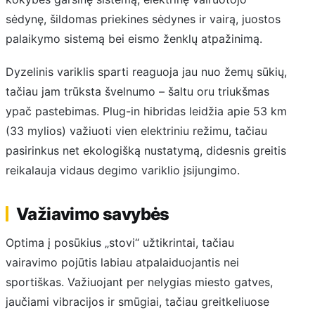
sėdynę, šildomas priekines sėdynes ir vairą, juostos
palaikymo sistemą bei eismo ženklų atpažinimą.
Dyzelinis variklis sparti reaguoja jau nuo žemų sūkių,
tačiau jam trūksta švelnumo – šaltu oru triukšmas
ypač pastebimas. Plug-in hibridas leidžia apie 53 km
(33 mylios) važiuoti vien elektriniu režimu, tačiau
pasirinkus net ekologišką nustatymą, didesnis greitis
reikalauja vidaus degimo variklio įsijungimo.
Važiavimo savybės
Optima į posūkius „stovi“ užtikrintai, tačiau
vairavimo pojūtis labiau atpalaiduojantis nei
sportiškas. Važiuojant per nelygias miesto gatves,
jaučiami vibracijos ir smūgiai, tačiau greitkeliuose