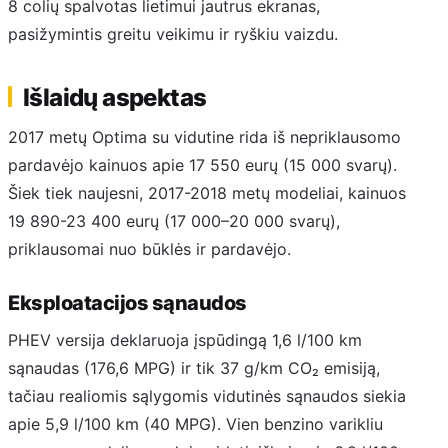
8 colių spalvotas lietimui jautrus ekranas,
pasižymintis greitu veikimu ir ryškiu vaizdu.
Išlaidų aspektas
2017 metų Optima su vidutine rida iš nepriklausomo
pardavėjo kainuos apie 17 550 eurų (15 000 svarų).
Šiek tiek naujesni, 2017-2018 metų modeliai, kainuos
19 890-23 400 eurų (17 000–20 000 svarų),
priklausomai nuo būklės ir pardavėjo.
Eksploatacijos sąnaudos
PHEV versija deklaruoja įspūdingą 1,6 l/100 km
sąnaudas (176,6 MPG) ir tik 37 g/km CO₂ emisiją,
tačiau realiomis sąlygomis vidutinės sąnaudos siekia
apie 5,9 l/100 km (40 MPG). Vien benzino varikliu