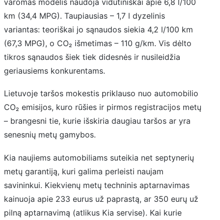
varomas modelis naudoja vidutiniškai apie 6,8 l/100
km (34,4 MPG). Taupiausias – 1,7 l dyzelinis
variantas: teoriškai jo sąnaudos siekia 4,2 l/100 km
(67,3 MPG), o CO₂ išmetimas – 110 g/km. Vis dėlto
tikros sąnaudos šiek tiek didesnės ir nusileidžia
geriausiems konkurentams.
Lietuvoje taršos mokestis priklauso nuo automobilio
CO₂ emisijos, kuro rūšies ir pirmos registracijos metų
– brangesni tie, kurie išskiria daugiau taršos ar yra
senesnių metų gamybos.
Kia naujiems automobiliams suteikia net septynerių
metų garantiją, kuri galima perleisti naujam
savininkui. Kiekvienų metų techninis aptarnavimas
kainuoja apie 233 eurus už paprastą, ar 350 eurų už
pilną aptarnavimą (atlikus Kia servise). Kai kurie