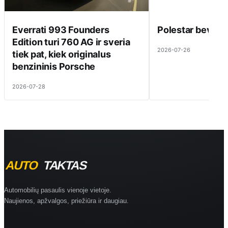
Everrati 993 Founders
Polestar beveik 
Edition turi 760 AG ir sveria
2026-07-26
tiek pat, kiek originalus
benzininis Porsche
2026-07-28
Automobilių pasaulis vienoje vietoje.
Naujienos, apžvalgos, priežiūra ir daugiau.