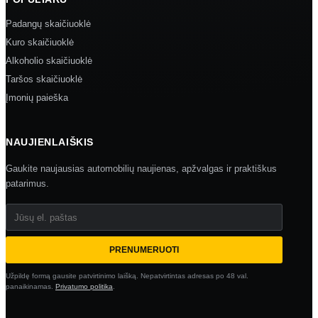
Padangų skaičiuoklė
Kuro skaičiuoklė
Alkoholio skaičiuoklė
Taršos skaičiuoklė
Įmonių paieška
NAUJIENLAIŠKIS
Gaukite naujausias automobilių naujienas, apžvalgas ir praktiškus
patarimus.
Jūsų el. paštas
PRENUMERUOTI
Užpildę formą gausite patvirtinimo laišką. Nepatvirtintas adresas po 48 val.
panaikinamas.
Privatumo politika
.