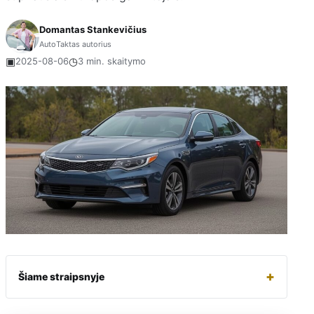
Domantas Stankevičius
AutoTaktas autorius
▣
◷
2025-08-06
3 min. skaitymo
+
Šiame straipsnyje