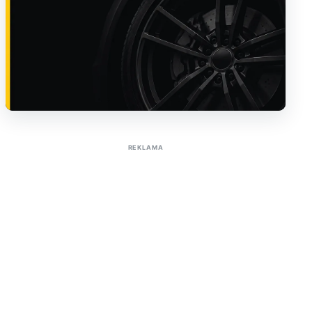
Sužinoti apie reklamą AutoTaktas portale
REKLAMA