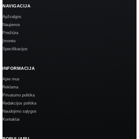
NAVIGACIJA
Apžvalgos
Naujienos
Priežiūra
Įmonės
Specifikacijos
INFORMACIJA
Apie mus
Reklama
Privatumo politika
Redakcijos politika
Naudojimo sąlygos
Kontaktai
POPULIARU