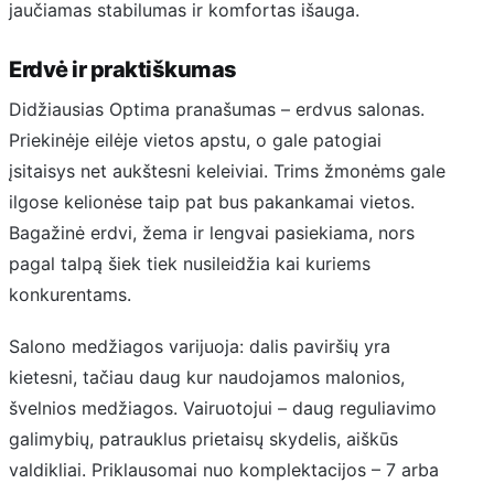
jaučiamas stabilumas ir komfortas išauga.
Erdvė ir praktiškumas
Didžiausias Optima pranašumas – erdvus salonas.
Priekinėje eilėje vietos apstu, o gale patogiai
įsitaisys net aukštesni keleiviai. Trims žmonėms gale
ilgose kelionėse taip pat bus pakankamai vietos.
Bagažinė erdvi, žema ir lengvai pasiekiama, nors
pagal talpą šiek tiek nusileidžia kai kuriems
konkurentams.
Salono medžiagos varijuoja: dalis paviršių yra
kietesni, tačiau daug kur naudojamos malonios,
švelnios medžiagos. Vairuotojui – daug reguliavimo
galimybių, patrauklus prietaisų skydelis, aiškūs
valdikliai. Priklausomai nuo komplektacijos – 7 arba