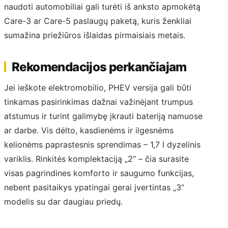
naudoti automobiliai gali turėti iš anksto apmokėtą
Care-3 ar Care-5 paslaugų paketą, kuris ženkliai
sumažina priežiūros išlaidas pirmaisiais metais.
Rekomendacijos perkančiajam
Jei ieškote elektromobilio, PHEV versija gali būti
tinkamas pasirinkimas dažnai važinėjant trumpus
atstumus ir turint galimybę įkrauti bateriją namuose
ar darbe. Vis dėlto, kasdienėms ir ilgesnėms
kelionėms paprastesnis sprendimas – 1,7 l dyzelinis
variklis. Rinkitės komplektaciją „2“ – čia surasite
visas pagrindines komforto ir saugumo funkcijas,
nebent pasitaikys ypatingai gerai įvertintas „3“
modelis su dar daugiau priedų.