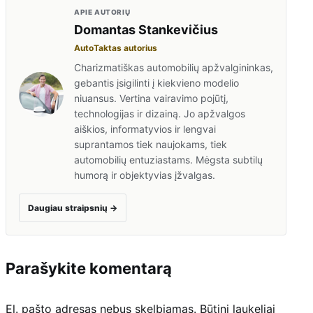
APIE AUTORIŲ
Domantas Stankevičius
AutoTaktas autorius
Charizmatiškas automobilių apžvalgininkas,
gebantis įsigilinti į kiekvieno modelio
niuansus. Vertina vairavimo pojūtį,
technologijas ir dizainą. Jo apžvalgos
aiškios, informatyvios ir lengvai
suprantamos tiek naujokams, tiek
automobilių entuziastams. Mėgsta subtilų
humorą ir objektyvias įžvalgas.
Daugiau straipsnių
→
Parašykite komentarą
El. pašto adresas nebus skelbiamas.
Būtini laukeliai