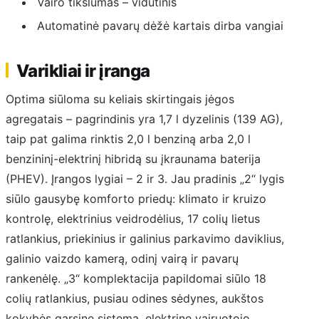
Vairo tikslumas – vidutinis
Automatinė pavarų dėžė kartais dirba vangiai
Varikliai ir įranga
Optima siūloma su keliais skirtingais jėgos
agregatais – pagrindinis yra 1,7 l dyzelinis (139 AG),
taip pat galima rinktis 2,0 l benziną arba 2,0 l
benzininį-elektrinį hibridą su įkraunama baterija
(PHEV). Įrangos lygiai – 2 ir 3. Jau pradinis „2“ lygis
siūlo gausybę komforto priedų: klimato ir kruizo
kontrolę, elektrinius veidrodėlius, 17 colių lietus
ratlankius, priekinius ir galinius parkavimo daviklius,
galinio vaizdo kamerą, odinį vairą ir pavarų
rankenėlę. „3“ komplektacija papildomai siūlo 18
colių ratlankius, pusiau odines sėdynes, aukštos
kokybės garsinę sistemą, elektrinę vairuotojo