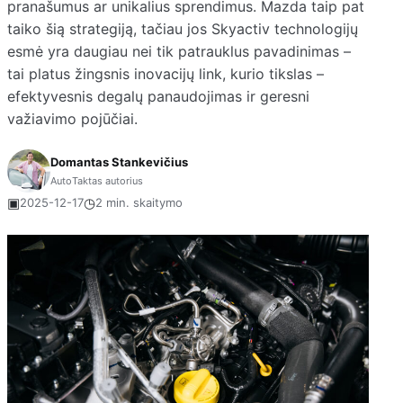
pranašumus ar unikalius sprendimus. Mazda taip pat
taiko šią strategiją, tačiau jos Skyactiv technologijų
esmė yra daugiau nei tik patrauklus pavadinimas –
tai platus žingsnis inovacijų link, kurio tikslas –
efektyvesnis degalų panaudojimas ir geresni
važiavimo pojūčiai.
Domantas Stankevičius
AutoTaktas autorius
▣
◷
2025-12-17
2 min. skaitymo