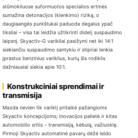
stūmokliuose suformuotos specialios ertmės
sumažina detonacijos (klenkimo) riziką, o
daugiaangės purkštukai paduoda degalus ypač
tiksliai – visa tai leidžia užtikrinti didelį suspaudimo
laipsnį. Skyactiv-G varikliai pasižymi net iki 14:1
siekiančiu suspaudimo santykiu ir stipriai lenkia
įprastus benzinius variklius, kurių šis rodiklis
dažniausiai siekia apie 10:1.
Konstrukciniai sprendimai ir
transmisija
Mazda nevien tik variklį pritaikė pažangioms
Skyactiv koncepcijoms; inovacijos palietė ir kitas
automobilio sritis – transmisiją, kėbulą, važiuoklę.
Pirmoji Skyactiv automatinė pavarų dėžė leido