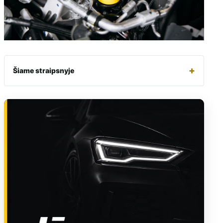
+
Šiame straipsnyje