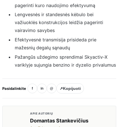
pagerinti kuro naudojimo efektyvumą
Lengvesnės ir standesnės kėbulo bei
važiuoklės konstrukcijos leidžia pagerinti
vairavimo savybes
Efektyvesnė transmisija prisideda prie
mažesnių degalų sąnaudų
Pažangūs uždegimo sprendimai Skyactiv-X
variklyje sujungia benzino ir dyzelio privalumus
Pasidalinkite
↗
Kopijuoti
f
in
@
APIE AUTORIŲ
Domantas Stankevičius