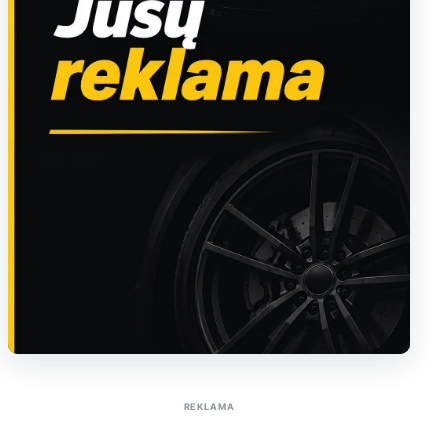
Sužinoti apie reklamą AutoTaktas portale
REKLAMA