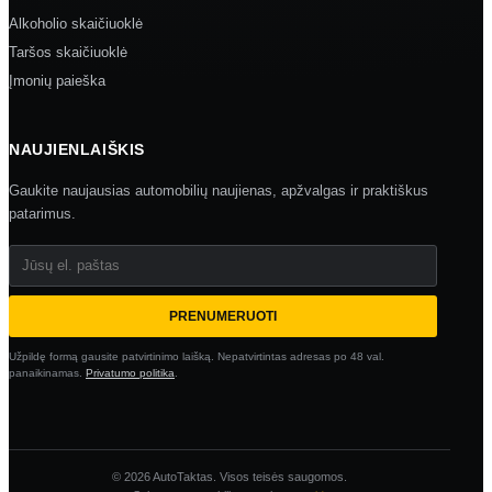
Alkoholio skaičiuoklė
Taršos skaičiuoklė
Įmonių paieška
NAUJIENLAIŠKIS
Gaukite naujausias automobilių naujienas, apžvalgas ir praktiškus
patarimus.
Jūsų el. paštas
PRENUMERUOTI
Užpildę formą gausite patvirtinimo laišką. Nepatvirtintas adresas po 48 val.
panaikinamas.
Privatumo politika
.
© 2026 AutoTaktas. Visos teisės saugomos.