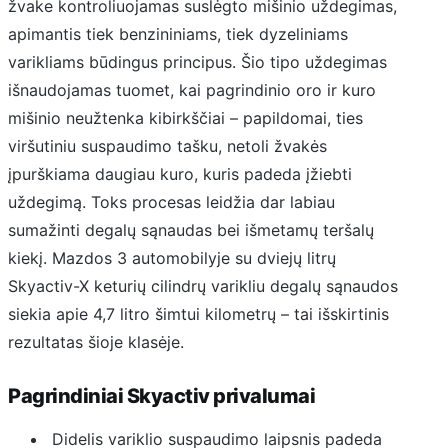
žvake kontroliuojamas suslėgto mišinio uždegimas,
apimantis tiek benzininiams, tiek dyzeliniams
varikliams būdingus principus. Šio tipo uždegimas
išnaudojamas tuomet, kai pagrindinio oro ir kuro
mišinio neužtenka kibirkščiai – papildomai, ties
viršutiniu suspaudimo tašku, netoli žvakės
įpurškiama daugiau kuro, kuris padeda įžiebti
uždegimą. Toks procesas leidžia dar labiau
sumažinti degalų sąnaudas bei išmetamų teršalų
kiekį. Mazdos 3 automobilyje su dviejų litrų
Skyactiv-X keturių cilindrų varikliu degalų sąnaudos
siekia apie 4,7 litro šimtui kilometrų – tai išskirtinis
rezultatas šioje klasėje.
Pagrindiniai Skyactiv privalumai
Didelis variklio suspaudimo laipsnis padeda