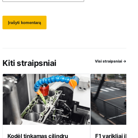
Kiti straipsniai
Visi straipsniai
→
Kodėl tinkamas cilindrų
F1 varikliai ilgai 