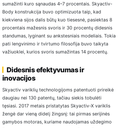
sumažinti kuro sąnaudas 4–7 procentais. Skyactiv-
Body konstrukcija buvo optimizuota taip, kad
kiekviena sijos dalis būtų kuo tiesesnė, pasiektas 8
procentais mažesnis svoris ir 30 procentų didesnis
standumas, lyginant su ankstesniais modeliais. Tokia
pati lengvinimo ir tvirtumo filosofija buvo taikyta
važiuoklei, kurios svoris sumažintas 14 procentų.
Didesnis efektyvumas ir
inovacijos
Skyactiv variklių technologijoms patentuoti prireikė
daugiau nei 130 patentų, tačiau siekis tobulėti
tęsiasi. 2017 metais pristatytas Skyactiv-X variklis
žengė dar vieną didelį žingsnį: tai pirmas serijinės
gamybos motoras, kuriame naudojamas uždegimo