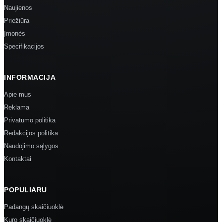
Naujienos
Priežiūra
Įmonės
Specifikacijos
INFORMACIJA
Apie mus
Reklama
Privatumo politika
Redakcijos politika
Naudojimo sąlygos
Kontaktai
POPULIARU
Padangų skaičiuoklė
Kuro skaičiuoklė