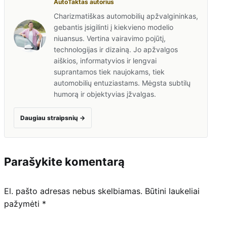
AutoTaktas autorius
Charizmatiškas automobilių apžvalgininkas,
gebantis įsigilinti į kiekvieno modelio
niuansus. Vertina vairavimo pojūtį,
technologijas ir dizainą. Jo apžvalgos
aiškios, informatyvios ir lengvai
suprantamos tiek naujokams, tiek
automobilių entuziastams. Mėgsta subtilų
humorą ir objektyvias įžvalgas.
Daugiau straipsnių
→
Parašykite komentarą
El. pašto adresas nebus skelbiamas.
Būtini laukeliai
pažymėti
*