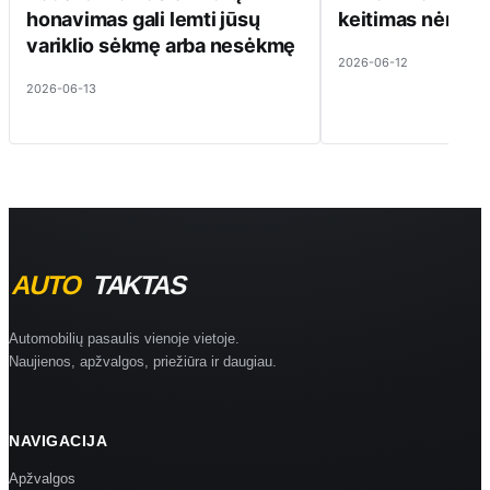
honavimas gali lemti jūsų
keitimas nėra pi
variklio sėkmę arba nesėkmę
2026-06-12
2026-06-13
Automobilių pasaulis vienoje vietoje.
Naujienos, apžvalgos, priežiūra ir daugiau.
NAVIGACIJA
Apžvalgos