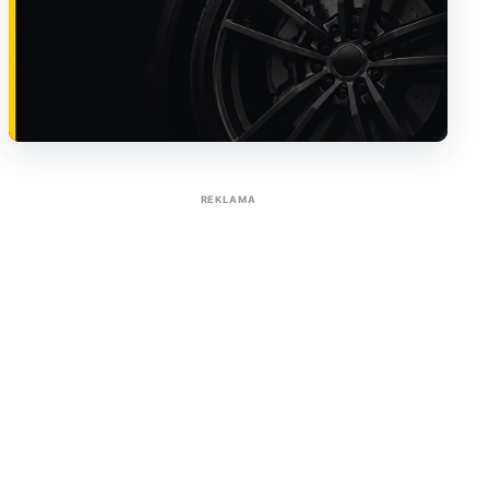
Sužinoti apie reklamą AutoTaktas portale
REKLAMA