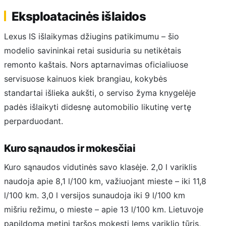
Eksploatacinės išlaidos
Lexus IS išlaikymas džiugins patikimumu – šio
modelio savininkai retai susiduria su netikėtais
remonto kaštais. Nors aptarnavimas oficialiuose
servisuose kainuos kiek brangiau, kokybės
standartai išlieka aukšti, o serviso žyma knygelėje
padės išlaikyti didesnę automobilio likutinę vertę
perparduodant.
Kuro sąnaudos ir mokesčiai
Kuro sąnaudos vidutinės savo klasėje. 2,0 l variklis
naudoja apie 8,1 l/100 km, važiuojant mieste – iki 11,8
l/100 km. 3,0 l versijos sunaudoja iki 9 l/100 km
mišriu režimu, o mieste – apie 13 l/100 km. Lietuvoje
papildomą metinį taršos mokestį lems variklio tūris,