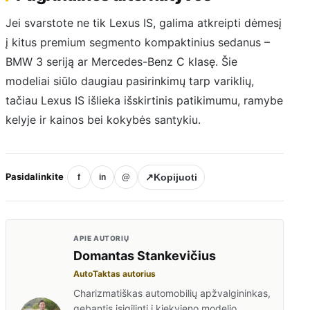
Jei svarstote ne tik Lexus IS, galima atkreipti dėmesį
į kitus premium segmento kompaktinius sedanus –
BMW 3 seriją ar Mercedes-Benz C klasę. Šie
modeliai siūlo daugiau pasirinkimų tarp variklių,
tačiau Lexus IS išlieka išskirtinis patikimumu, ramybe
kelyje ir kainos bei kokybės santykiu.
Pasidalinkite
↗
Kopijuoti
f
in
@
APIE AUTORIŲ
Domantas Stankevičius
AutoTaktas autorius
Charizmatiškas automobilių apžvalgininkas,
gebantis įsigilinti į kiekvieno modelio