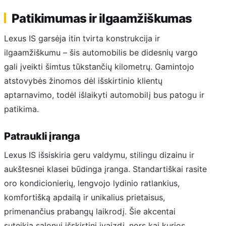
Patikimumas ir ilgaamžiškumas
Lexus IS garsėja itin tvirta konstrukcija ir
ilgaamžiškumu – šis automobilis be didesnių vargo
gali įveikti šimtus tūkstančių kilometrų. Gamintojo
atstovybės žinomos dėl išskirtinio klientų
aptarnavimo, todėl išlaikyti automobilį bus patogu ir
patikima.
Patraukli įranga
Lexus IS išsiskiria geru valdymu, stilingu dizainu ir
aukštesnei klasei būdinga įranga. Standartiškai rasite
oro kondicionierių, lengvojo lydinio ratlankius,
komfortišką apdailą ir unikalius prietaisus,
primenančius prabangų laikrodį. Šie akcentai
suteikia salonui išskirtinį įvaizdį, nors kai kurios