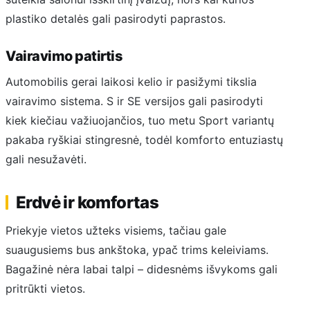
plastiko detalės gali pasirodyti paprastos.
Vairavimo patirtis
Automobilis gerai laikosi kelio ir pasižymi tikslia
vairavimo sistema. S ir SE versijos gali pasirodyti
kiek kiečiau važiuojančios, tuo metu Sport variantų
pakaba ryškiai stingresnė, todėl komforto entuziastų
gali nesužavėti.
Erdvė ir komfortas
Priekyje vietos užteks visiems, tačiau gale
suaugusiems bus ankštoka, ypač trims keleiviams.
Bagažinė nėra labai talpi – didesnėms išvykoms gali
pritrūkti vietos.