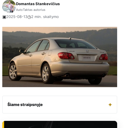
Domantas Stankevičius
AutoTaktas autorius
▣
◷
2025-08-13
2 min. skaitymo
+
Šiame straipsnyje