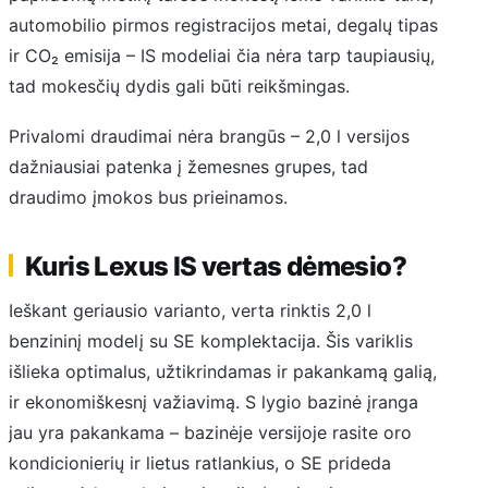
automobilio pirmos registracijos metai, degalų tipas
ir CO₂ emisija – IS modeliai čia nėra tarp taupiausių,
tad mokesčių dydis gali būti reikšmingas.
Privalomi draudimai nėra brangūs – 2,0 l versijos
dažniausiai patenka į žemesnes grupes, tad
draudimo įmokos bus prieinamos.
Kuris Lexus IS vertas dėmesio?
Ieškant geriausio varianto, verta rinktis 2,0 l
benzininį modelį su SE komplektacija. Šis variklis
išlieka optimalus, užtikrindamas ir pakankamą galią,
ir ekonomiškesnį važiavimą. S lygio bazinė įranga
jau yra pakankama – bazinėje versijoje rasite oro
kondicionierių ir lietus ratlankius, o SE prideda