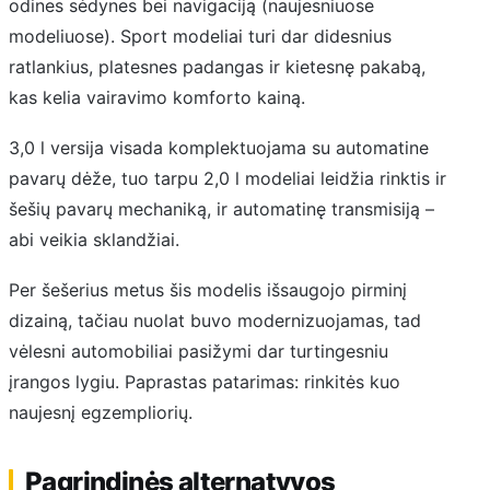
odines sėdynes bei navigaciją (naujesniuose
modeliuose). Sport modeliai turi dar didesnius
ratlankius, platesnes padangas ir kietesnę pakabą,
kas kelia vairavimo komforto kainą.
3,0 l versija visada komplektuojama su automatine
pavarų dėže, tuo tarpu 2,0 l modeliai leidžia rinktis ir
šešių pavarų mechaniką, ir automatinę transmisiją –
abi veikia sklandžiai.
Per šešerius metus šis modelis išsaugojo pirminį
dizainą, tačiau nuolat buvo modernizuojamas, tad
vėlesni automobiliai pasižymi dar turtingesniu
įrangos lygiu. Paprastas patarimas: rinkitės kuo
naujesnį egzempliorių.
Pagrindinės alternatyvos