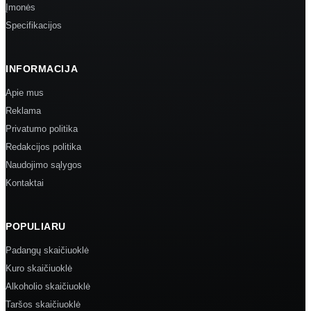
Įmonės
Specifikacijos
INFORMACIJA
Apie mus
Reklama
Privatumo politika
Redakcijos politika
Naudojimo sąlygos
Kontaktai
POPULIARU
Padangų skaičiuoklė
Kuro skaičiuoklė
Alkoholio skaičiuoklė
Taršos skaičiuoklė