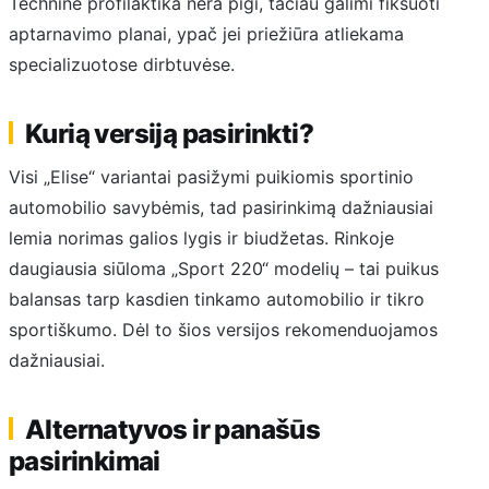
Techninė profilaktika nėra pigi, tačiau galimi fiksuoti
aptarnavimo planai, ypač jei priežiūra atliekama
specializuotose dirbtuvėse.
Kurią versiją pasirinkti?
Visi „Elise“ variantai pasižymi puikiomis sportinio
automobilio savybėmis, tad pasirinkimą dažniausiai
lemia norimas galios lygis ir biudžetas. Rinkoje
daugiausia siūloma „Sport 220“ modelių – tai puikus
balansas tarp kasdien tinkamo automobilio ir tikro
sportiškumo. Dėl to šios versijos rekomenduojamos
dažniausiai.
Alternatyvos ir panašūs
pasirinkimai