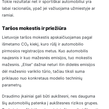
Tokie rezultatai net ir sportiškai automobiliui yra
labai racionalūs, ypač jei važiuojama užmiestyje ar
ramiai.
Taršos mokestis ir priežiūra
Lietuvoje taršos mokestis apskaičiuojamas pagal
išmetamo CO₂ kiekį, kuro rūšį ir automobilio
pirmosios registracijos metus. Kuo automobilis
naujesnis ir kuo mažesnės emisijos, tuo mokestis
mažesnis. „Elise“ dažnai neturi itin didelės emisijos
dėl mažesnio variklio tūrio, tačiau tiksli suma
priklauso nuo konkretaus modelio techninių
parametrų.
Draudimo įkainiai gali būti aukštesni, nes dauguma
šių automobilių patenka į aukštesnes rizikos grupes.