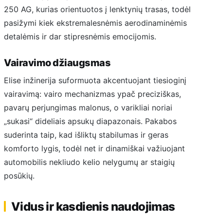
250 AG, kurias orientuotos į lenktynių trasas, todėl
pasižymi kiek ekstremalesnėmis aerodinaminėmis
detalėmis ir dar stipresnėmis emocijomis.
Vairavimo džiaugsmas
Elise inžinerija suformuota akcentuojant tiesioginį
vairavimą: vairo mechanizmas ypač preciziškas,
pavarų perjungimas malonus, o varikliai noriai
„sukasi“ dideliais apsukų diapazonais. Pakabos
suderinta taip, kad išliktų stabilumas ir geras
komforto lygis, todėl net ir dinamiškai važiuojant
automobilis nekliudo kelio nelygumų ar staigių
posūkių.
Vidus ir kasdienis naudojimas