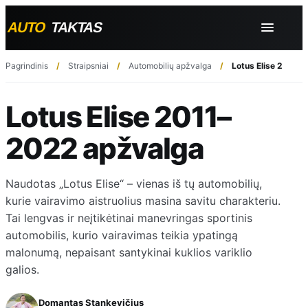
Pagrindinis
Straipsniai
Automobilių apžvalga
Lotus Elise 2011–
Lotus Elise 2011–
2022 apžvalga
Naudotas „Lotus Elise“ – vienas iš tų automobilių,
kurie vairavimo aistruolius masina savitu charakteriu.
Tai lengvas ir neįtikėtinai manevringas sportinis
automobilis, kurio vairavimas teikia ypatingą
malonumą, nepaisant santykinai kuklios variklio
galios.
Domantas Stankevičius