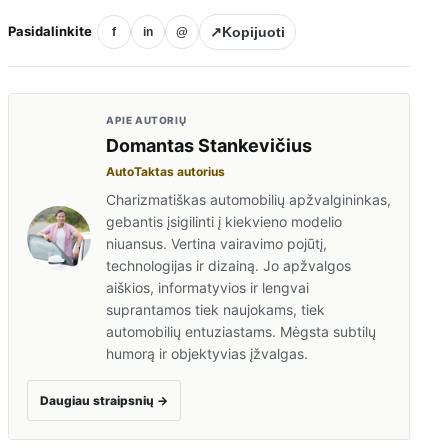
Pasidalinkite
↗
Kopijuoti
f
in
@
APIE AUTORIŲ
Domantas Stankevičius
AutoTaktas autorius
Charizmatiškas automobilių apžvalgininkas,
gebantis įsigilinti į kiekvieno modelio
niuansus. Vertina vairavimo pojūtį,
technologijas ir dizainą. Jo apžvalgos
aiškios, informatyvios ir lengvai
suprantamos tiek naujokams, tiek
automobilių entuziastams. Mėgsta subtilų
humorą ir objektyvias įžvalgas.
Daugiau straipsnių
→