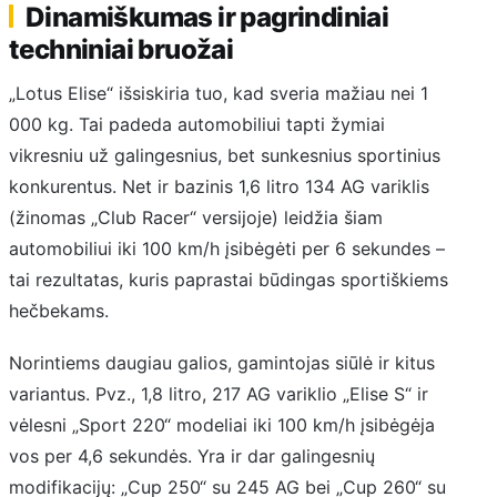
Dinamiškumas ir pagrindiniai
techniniai bruožai
„Lotus Elise“ išsiskiria tuo, kad sveria mažiau nei 1
000 kg. Tai padeda automobiliui tapti žymiai
vikresniu už galingesnius, bet sunkesnius sportinius
konkurentus. Net ir bazinis 1,6 litro 134 AG variklis
(žinomas „Club Racer“ versijoje) leidžia šiam
automobiliui iki 100 km/h įsibėgėti per 6 sekundes –
tai rezultatas, kuris paprastai būdingas sportiškiems
hečbekams.
Norintiems daugiau galios, gamintojas siūlė ir kitus
variantus. Pvz., 1,8 litro, 217 AG variklio „Elise S“ ir
vėlesni „Sport 220“ modeliai iki 100 km/h įsibėgėja
vos per 4,6 sekundės. Yra ir dar galingesnių
modifikacijų: „Cup 250“ su 245 AG bei „Cup 260“ su