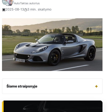
AutoTaktas autorius
▣
◷
2025-08-13
3 min. skaitymo
+
Šiame straipsnyje