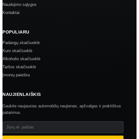
Naudojimo sąlygos
Kontaktai
POPULIARU
Padangų skaičiuoklė
Kuro skaičiuoklė
Alkoholio skaičiuoklė
Taršos skaičiuoklė
Įmonių paieška
NAUJIENLAIŠKIS
Gaukite naujausias automobilių naujienas, apžvalgas ir praktiškus
patarimus.
Jūsų el. paštas