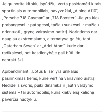
Jeigu norite kitokių įspūdžių, verta pasidomėti kitais
sportiniais automobiliais, pavyzdžiui, „Alpine A110“,
„Porsche 718 Cayman“ ar „718 Boxster“. Jie yra kiek
prabangesni ir patogesni, tačiau sunkesni ir mažiau
orientuoti į gryną vairavimo patirtį. Norintiems dar
daugiau ekstremalumo, alternatyva galėtų tapti
„Caterham Seven“ ar „Ariel Atom“, kurie dar
radikalesni, bet kasdienybėje gali būti itin
nepraktiški.
Apibendrinant, „Lotus Elise“ yra unikalus
pasirinkimas tiems, kurie vertina vairavimo aistrą.
Nedidelis svoris, puiki dinamika ir jautri valdymo
sistema – tai automobilis, kuris kiekvieną kelionę
paverčia nuotykiu.