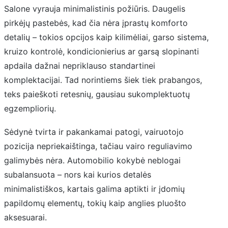
Salone vyrauja minimalistinis požiūris. Daugelis
pirkėjų pastebės, kad čia nėra įprastų komforto
detalių – tokios opcijos kaip kilimėliai, garso sistema,
kruizo kontrolė, kondicionierius ar garsą slopinanti
apdaila dažnai nepriklauso standartinei
komplektacijai. Tad norintiems šiek tiek prabangos,
teks paieškoti retesnių, gausiau sukomplektuotų
egzempliorių.
Sėdynė tvirta ir pakankamai patogi, vairuotojo
pozicija nepriekaištinga, tačiau vairo reguliavimo
galimybės nėra. Automobilio kokybė neblogai
subalansuota – nors kai kurios detalės
minimalistiškos, kartais galima aptikti ir įdomių
papildomų elementų, tokių kaip anglies pluošto
aksesuarai.