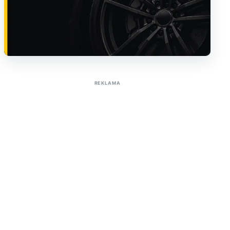
Sužinoti apie reklamą AutoTaktas portale
REKLAMA