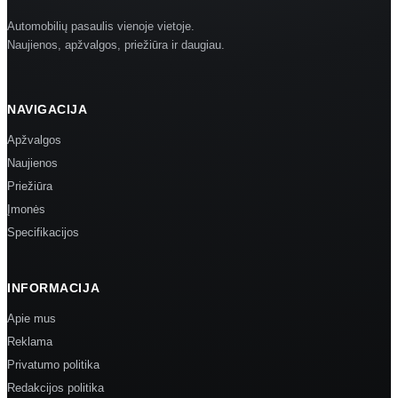
Automobilių pasaulis vienoje vietoje.
Naujienos, apžvalgos, priežiūra ir daugiau.
NAVIGACIJA
Apžvalgos
Naujienos
Priežiūra
Įmonės
Specifikacijos
INFORMACIJA
Apie mus
Reklama
Privatumo politika
Redakcijos politika