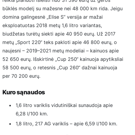
reikia planuoti išleisti nuo 31 590 eurų už geros
būklės modelį su mažesne nei 48 000 km rida. Jeigu
domina galingesnė „Elise S“ versija ar mažai
eksploatuotas 2018 metų 1,6 litro variantas,
biudžetas turėtų siekti apie 40 950 eurų. Už 2017
metų „Sport 220“ teks pakloti apie 46 800 eurų, o
naujesni – 2019–2021 metų modeliai – kainuos apie
52 650 eurų. Išskirtinė „Cup 250“ kainuoja apytiksliai
58 500 eurų, o retesnis „Cup 260“ dažnai kainuoja
per 70 200 eurų.
Kuro sąnaudos
1,6 litro variklis vidutiniškai sunaudoja apie
6,28 l/100 km.
1,8 litro, 217 AG variklis – apie 6,59 l/100 km.