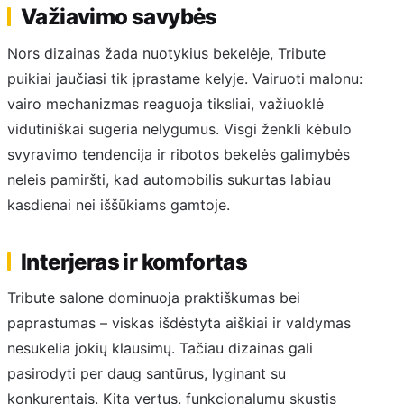
Važiavimo savybės
Nors dizainas žada nuotykius bekelėje, Tribute
puikiai jaučiasi tik įprastame kelyje. Vairuoti malonu:
vairo mechanizmas reaguoja tiksliai, važiuoklė
vidutiniškai sugeria nelygumus. Visgi ženkli kėbulo
svyravimo tendencija ir ribotos bekelės galimybės
neleis pamiršti, kad automobilis sukurtas labiau
kasdienai nei iššūkiams gamtoje.
Interjeras ir komfortas
Tribute salone dominuoja praktiškumas bei
paprastumas – viskas išdėstyta aiškiai ir valdymas
nesukelia jokių klausimų. Tačiau dizainas gali
pasirodyti per daug santūrus, lyginant su
konkurentais. Kita vertus, funkcionalumu skųstis