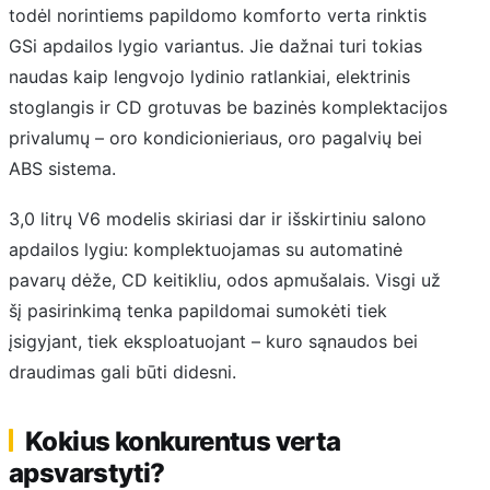
todėl norintiems papildomo komforto verta rinktis
GSi apdailos lygio variantus. Jie dažnai turi tokias
naudas kaip lengvojo lydinio ratlankiai, elektrinis
stoglangis ir CD grotuvas be bazinės komplektacijos
privalumų – oro kondicionieriaus, oro pagalvių bei
ABS sistema.
3,0 litrų V6 modelis skiriasi dar ir išskirtiniu salono
apdailos lygiu: komplektuojamas su automatinė
pavarų dėže, CD keitikliu, odos apmušalais. Visgi už
šį pasirinkimą tenka papildomai sumokėti tiek
įsigyjant, tiek eksploatuojant – kuro sąnaudos bei
draudimas gali būti didesni.
Kokius konkurentus verta
apsvarstyti?