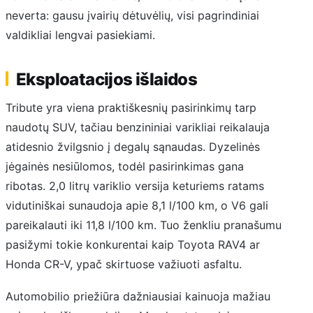
neverta: gausu įvairių dėtuvėlių, visi pagrindiniai
valdikliai lengvai pasiekiami.
Eksploatacijos išlaidos
Tribute yra viena praktiškesnių pasirinkimų tarp
naudotų SUV, tačiau benzininiai varikliai reikalauja
atidesnio žvilgsnio į degalų sąnaudas. Dyzelinės
jėgainės nesiūlomos, todėl pasirinkimas gana
ribotas. 2,0 litrų variklio versija keturiems ratams
vidutiniškai sunaudoja apie 8,1 l/100 km, o V6 gali
pareikalauti iki 11,8 l/100 km. Tuo ženkliu pranašumu
pasižymi tokie konkurentai kaip Toyota RAV4 ar
Honda CR-V, ypač skirtuose važiuoti asfaltu.
Automobilio priežiūra dažniausiai kainuoja mažiau