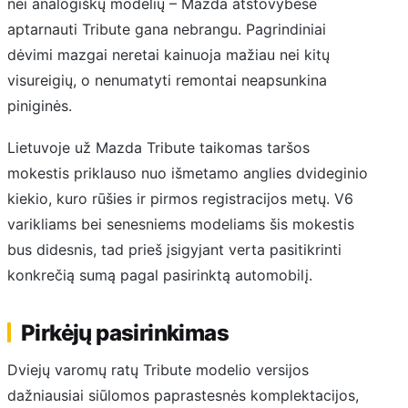
nei analogiškų modelių – Mazda atstovybėse
aptarnauti Tribute gana nebrangu. Pagrindiniai
dėvimi mazgai neretai kainuoja mažiau nei kitų
visureigių, o nenumatyti remontai neapsunkina
piniginės.
Lietuvoje už Mazda Tribute taikomas taršos
mokestis priklauso nuo išmetamo anglies dvideginio
kiekio, kuro rūšies ir pirmos registracijos metų. V6
varikliams bei senesniems modeliams šis mokestis
bus didesnis, tad prieš įsigyjant verta pasitikrinti
konkrečią sumą pagal pasirinktą automobilį.
Pirkėjų pasirinkimas
Dviejų varomų ratų Tribute modelio versijos
dažniausiai siūlomos paprastesnės komplektacijos,