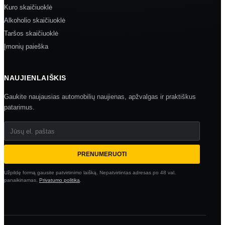
Kuro skaičiuoklė
Alkoholio skaičiuoklė
Taršos skaičiuoklė
Įmonių paieška
NAUJIENLAIŠKIS
Gaukite naujausias automobilių naujienas, apžvalgas ir praktiškus
patarimus.
Jūsų el. paštas
PRENUMERUOTI
Užpildę formą gausite patvirtinimo laišką. Nepatvirtintas adresas po 48 val.
panaikinamas.
Privatumo politika
.