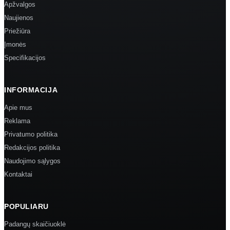
Apžvalgos
Naujienos
Priežiūra
Įmonės
Specifikacijos
INFORMACIJA
Apie mus
Reklama
Privatumo politika
Redakcijos politika
Naudojimo sąlygos
Kontaktai
POPULIARU
Padangų skaičiuoklė