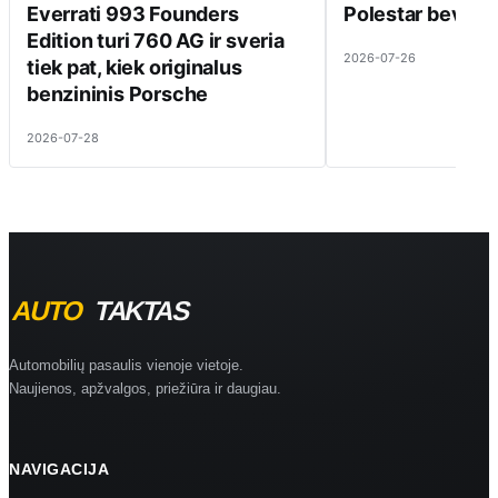
Everrati 993 Founders
Polestar beveik 
Edition turi 760 AG ir sveria
2026-07-26
tiek pat, kiek originalus
benzininis Porsche
2026-07-28
Automobilių pasaulis vienoje vietoje.
Naujienos, apžvalgos, priežiūra ir daugiau.
NAVIGACIJA