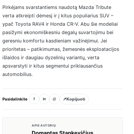
Pirkėjams svarstantiems naudotą Mazda Tribute
verta atkreipti dėmesį ir į kitus populiarius SUV –
ypač Toyota RAV4 ir Honda CR-V. Abu šie modeliai
pasižymi ekonomiškesniu degalų suvartojimu bei
geresniu komfortu kasdieniam važinėjimui. Jei
prioritetas – patikimumas, žemesnės eksploatacijos
išlaidos ir daugiau dyzelinių variantų, verta
apsvarstyti ir kitus segmentui priklausančius
automobilius.
Pasidalinkite
↗
Kopijuoti
f
in
@
APIE AUTORIŲ
Domantas Stankevičius