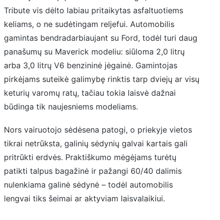
Tribute vis dėlto labiau pritaikytas asfaltuotiems
keliams, o ne sudėtingam reljefui. Automobilis
gamintas bendradarbiaujant su Ford, todėl turi daug
panašumų su Maverick modeliu: siūloma 2,0 litrų
arba 3,0 litrų V6 benzininė jėgainė. Gamintojas
pirkėjams suteikė galimybę rinktis tarp dviejų ar visų
keturių varomų ratų, tačiau tokia laisvė dažnai
būdinga tik naujesniems modeliams.
Nors vairuotojo sėdėsena patogi, o priekyje vietos
tikrai netrūksta, galinių sėdynių galvai kartais gali
pritrūkti erdvės. Praktiškumo mėgėjams turėtų
patikti talpus bagažinė ir pažangi 60/40 dalimis
nulenkiama galinė sėdynė – todėl automobilis
lengvai tiks šeimai ar aktyviam laisvalaikiui.