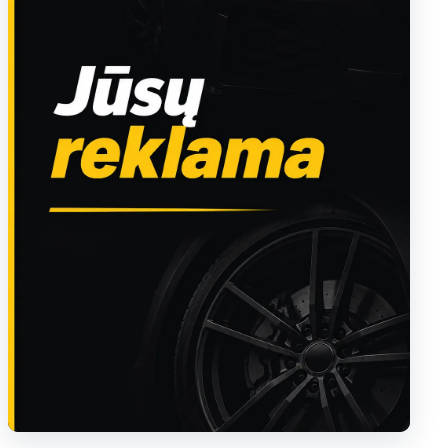
Sužinoti apie reklamą AutoTaktas portale