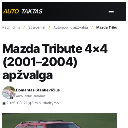
Pagrindinis
Straipsniai
Automobilių apžvalga
Mazda Tribute 4×
Mazda Tribute 4×4
(2001–2004)
apžvalga
Domantas Stankevičius
AutoTaktas autorius
▣
◷
2025-08-21
3 min. skaitymo