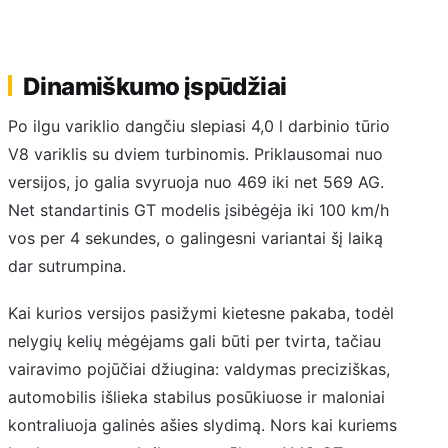
Dinamiškumo įspūdžiai
Po ilgu variklio dangčiu slepiasi 4,0 l darbinio tūrio
V8 variklis su dviem turbinomis. Priklausomai nuo
versijos, jo galia svyruoja nuo 469 iki net 569 AG.
Net standartinis GT modelis įsibėgėja iki 100 km/h
vos per 4 sekundes, o galingesni variantai šį laiką
dar sutrumpina.
Kai kurios versijos pasižymi kietesne pakaba, todėl
nelygių kelių mėgėjams gali būti per tvirta, tačiau
vairavimo pojūčiai džiugina: valdymas preciziškas,
automobilis išlieka stabilus posūkiuose ir maloniai
kontraliuoja galinės ašies slydimą. Nors kai kuriems