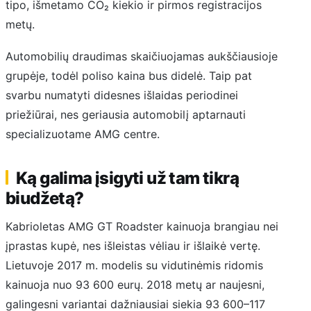
tipo, išmetamo CO₂ kiekio ir pirmos registracijos
metų.
Automobilių draudimas skaičiuojamas aukščiausioje
grupėje, todėl poliso kaina bus didelė. Taip pat
svarbu numatyti didesnes išlaidas periodinei
priežiūrai, nes geriausia automobilį aptarnauti
specializuotame AMG centre.
Ką galima įsigyti už tam tikrą
biudžetą?
Kabrioletas AMG GT Roadster kainuoja brangiau nei
įprastas kupė, nes išleistas vėliau ir išlaikė vertę.
Lietuvoje 2017 m. modelis su vidutinėmis ridomis
kainuoja nuo 93 600 eurų. 2018 metų ar naujesni,
galingesni variantai dažniausiai siekia 93 600–117