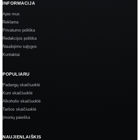
INFORMACIJA
Apie mus
Reklama
Privatumo politika
Redakcijos politika
Naudojimo sąlygos
Kontaktai
POPULIARU
Padangų skaičiuoklė
Kuro skaičiuoklė
Alkoholio skaičiuoklė
Taršos skaičiuoklė
Įmonių paieška
NAUJIENLAIŠKIS