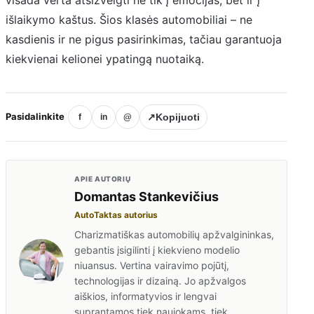
išlaikymo kaštus. Šios klasės automobiliai – ne
kasdienis ir ne pigus pasirinkimas, tačiau garantuoja
kiekvienai kelionei ypatingą nuotaiką.
Pasidalinkite
↗
Kopijuoti
f
in
@
APIE AUTORIŲ
Domantas Stankevičius
AutoTaktas autorius
Charizmatiškas automobilių apžvalgininkas,
gebantis įsigilinti į kiekvieno modelio
niuansus. Vertina vairavimo pojūtį,
technologijas ir dizainą. Jo apžvalgos
aiškios, informatyvios ir lengvai
suprantamos tiek naujokams, tiek