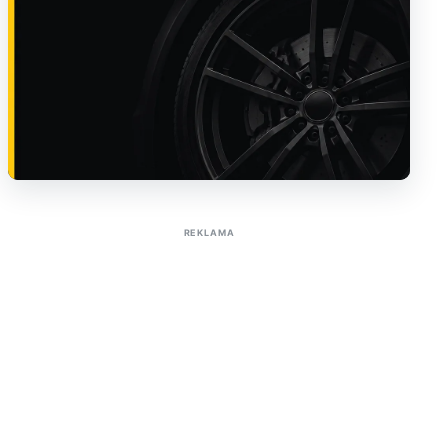
Sužinoti apie reklamą AutoTaktas portale
REKLAMA