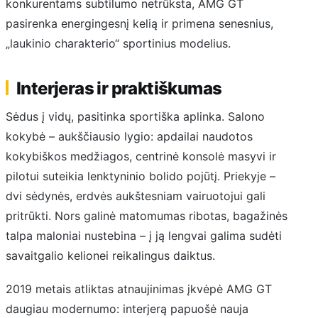
konkurentams subtilumo netrūksta, AMG GT
pasirenka energingesnį kelią ir primena senesnius,
„laukinio charakterio“ sportinius modelius.
Interjeras ir praktiškumas
Sėdus į vidų, pasitinka sportiška aplinka. Salono
kokybė – aukščiausio lygio: apdailai naudotos
kokybiškos medžiagos, centrinė konsolė masyvi ir
pilotui suteikia lenktyninio bolido pojūtį. Priekyje –
dvi sėdynės, erdvės aukštesniam vairuotojui gali
pritrūkti. Nors galinė matomumas ribotas, bagažinės
talpa maloniai nustebina – į ją lengvai galima sudėti
savaitgalio kelionei reikalingus daiktus.
2019 metais atliktas atnaujinimas įkvėpė AMG GT
daugiau modernumo: interjerą papuošė nauja