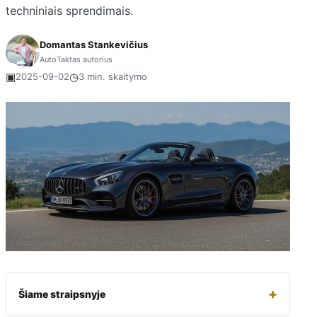
techniniais sprendimais.
Domantas Stankevičius
AutoTaktas autorius
▣
◷
2025-09-02
3 min. skaitymo
+
Šiame straipsnyje