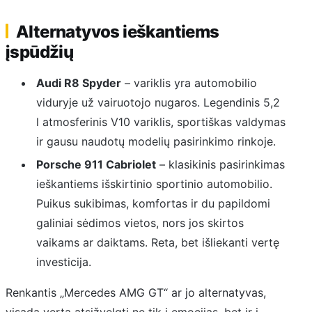
Alternatyvos ieškantiems
įspūdžių
Audi R8 Spyder
– variklis yra automobilio
viduryje už vairuotojo nugaros. Legendinis 5,2
l atmosferinis V10 variklis, sportiškas valdymas
ir gausu naudotų modelių pasirinkimo rinkoje.
Porsche 911 Cabriolet
– klasikinis pasirinkimas
ieškantiems išskirtinio sportinio automobilio.
Puikus sukibimas, komfortas ir du papildomi
galiniai sėdimos vietos, nors jos skirtos
vaikams ar daiktams. Reta, bet išliekanti vertę
investicija.
Renkantis „Mercedes AMG GT“ ar jo alternatyvas,
visada verta atsižvelgti ne tik į emocijas, bet ir į