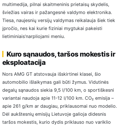
multimedija, pilnai skaitmeninis prietaisų skydelis,
šviežias vairas ir pažangesnė valdymo elektronika.
Tiesa, naujesnių versijų valdymas reikalauja šiek tiek
įpročio, nes kai kurie fiziniai mygtukai pakeisti
lietiminiais’narpliojami meniu.
Kuro sąnaudos, taršos mokestis ir
eksploatacija
Nors AMG GT atstovauja išskirtinei klasei, šio
automobilio išlaikymas gali būti žymus. Vidutinės
degalų sąnaudos siekia 9,5 l/100 km, o sportiškesni
variantai naudoja apie 11-12 l/100 km. CO₂ emisija –
apie 261 g/km ar daugiau, priklausomai nuo modelio.
Dėl aukštesnių emisijų Lietuvoje galioja didesnis
taršos mokestis, kurio dydis priklauso nuo variklio