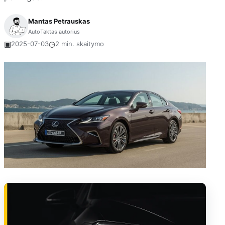
Mantas Petrauskas
AutoTaktas autorius
▣
◷
2025-07-03
2 min. skaitymo