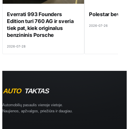
Everrati 993 Founders
Polestar beveik 
Edition turi 760 AG ir sveria
2026-07-26
tiek pat, kiek originalus
benzininis Porsche
2026-07-28
Automobilių pasaulis vienoje vietoje.
Naujienos, apžvalgos, priežiūra ir daugiau.