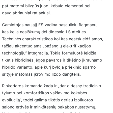
pat matomi blizgūs juodi kėbulo elementai bei
daugiabriauniai ratlankiai.
Gamintojas naująjį ES vadina pasauliniu flagmanu,
kas kelia neaiškumų dėl didesnio LS ateities.
Techninės charakteristikos kol kas neatskleidžiamos,
tačiau akcentuojama „pažangių elektrifikacijos
technologijų“ integracija. Tokia formuluotė leidžia
tikėtis hibridinės jėgos pavaros ir tikėtino įkraunamo
hibrido varianto, apie kurį byloja priekinio sparno
srityje matomas įkrovimo lizdo dangtelis.
Rinkodaros komanda žada ir „dar didesnę tradicinio
tylumo bei komfortiškos važiavimo kokybės
evoliuciją“, todėl galima tikėtis geriau izoliuotos
salono erdvės ir minkštesnių pakabos nustatymų.