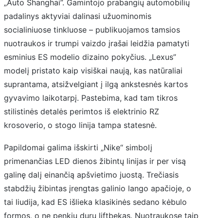
„Auto Shanghai”. Gamintojo prabangių automobilių
padalinys aktyviai dalinasi užuominomis
socialiniuose tinkluose – publikuojamos tamsios
nuotraukos ir trumpi vaizdo įrašai leidžia pamatyti
esminius ES modelio dizaino pokyčius. „Lexus”
modelį pristato kaip visiškai naują, kas natūraliai
suprantama, atsižvelgiant į ilgą ankstesnės kartos
gyvavimo laikotarpį. Pastebima, kad tam tikros
stilistinės detalės perimtos iš elektrinio RZ
krosoverio, o stogo linija tampa statesnė.
Papildomai galima išskirti „Nike“ simbolį
primenančias LED dienos žibintų linijas ir per visą
galinę dalį einančią apšvietimo juostą. Trečiasis
stabdžių žibintas įrengtas galinio lango apačioje, o
tai liudija, kad ES išlieka klasikinės sedano kėbulo
formos, o ne penkių durų liftbekas. Nuotraukose taip