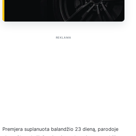
Sužinoti apie reklamą AutoTaktas portale
REKLAMA
Premjera suplanuota balandžio 23 dieną, parodoje