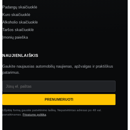
Padangų skaičiuoklė
Kuro skaičiuoklė
Alkoholio skaičiuoklė
Taršos skaičiuoklė
Įmonių paieška
NAUJIENLAIŠKIS
Gaukite naujausias automobilių naujienas, apžvalgas ir praktiškus
patarimus.
Jūsų el. paštas
PRENUMERUOTI
Užpildę formą gausite patvirtinimo laišką. Nepatvirtintas adresas po 48 val.
panaikinamas.
Privatumo politika
.