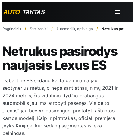
Pagrindinis
Straipsniai
Automobilių apžvalga
Netrukus pasirody
Netrukus pasirodys
naujasis Lexus ES
Dabartinė ES sedano karta gaminama jau
septynerius metus, o nepaisant atnaujinimų 2021 ir
2024 metais, šis vidutinio dydžio prabangus
automobilis jau ima atrodyti pasenęs. Vis dėlto
„Lexus” jau beveik pasirengusi pristatyti aštuntos
kartos modelį. Kaip ir pirmtakas, oficiali premjera
įvyks Kinijoje, kur sedanų segmentas išlieka
pelningas.