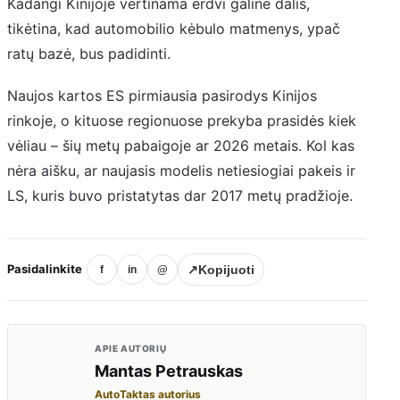
Kadangi Kinijoje vertinama erdvi galinė dalis,
tikėtina, kad automobilio kėbulo matmenys, ypač
ratų bazė, bus padidinti.
Naujos kartos ES pirmiausia pasirodys Kinijos
rinkoje, o kituose regionuose prekyba prasidės kiek
vėliau – šių metų pabaigoje ar 2026 metais. Kol kas
nėra aišku, ar naujasis modelis netiesiogiai pakeis ir
LS, kuris buvo pristatytas dar 2017 metų pradžioje.
Pasidalinkite
↗
Kopijuoti
f
in
@
APIE AUTORIŲ
Mantas Petrauskas
AutoTaktas autorius