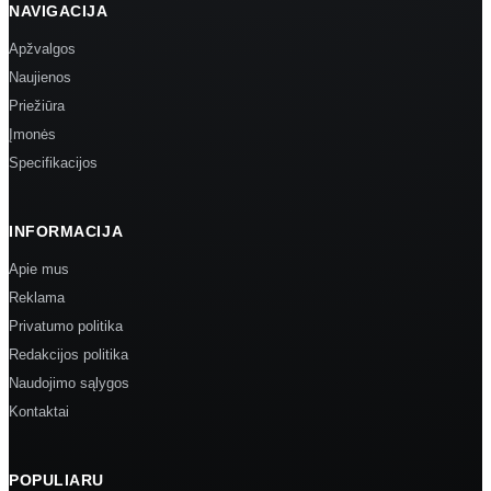
NAVIGACIJA
Apžvalgos
Naujienos
Priežiūra
Įmonės
Specifikacijos
INFORMACIJA
Apie mus
Reklama
Privatumo politika
Redakcijos politika
Naudojimo sąlygos
Kontaktai
POPULIARU