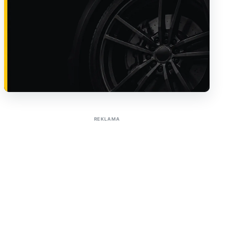
Sužinoti apie reklamą AutoTaktas portale
REKLAMA