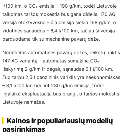
l/100 km, o CO₂ emisija – 190 g/km, todėl Lietuvoje
taikomas taršos mokestis bus gana didelis. 170 AG
versija efektyvesnė – čia emisija siekia 168 g/km, o
vidutinės sąnaudos – 6,4 l/100 km, tačiau ši versija
parduodama tik su mechanine pavarų dėže.
Norintiems automatinės pavarų dėžės, reikėtų rinktis
147 AG variantą – automatas sumažina CO₂
išskyrimą 2 g/km ir degalų sąnaudas 0,1 l/100 km.
Tuo tarpu 2,5 l benzininis variklis yra neekonomiškas
– 8,1 l/100 km bei net 230 g/km emisija, todėl
ilgalaikė eksploatacija bus brangi, o taršos mokestis
Lietuvoje nemažas.
Kainos ir populiariausių modelių
pasirinkimas