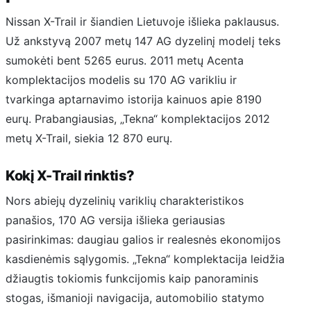
Nissan X-Trail ir šiandien Lietuvoje išlieka paklausus.
Už ankstyvą 2007 metų 147 AG dyzelinį modelį teks
sumokėti bent 5265 eurus. 2011 metų Acenta
komplektacijos modelis su 170 AG varikliu ir
tvarkinga aptarnavimo istorija kainuos apie 8190
eurų. Prabangiausias, „Tekna“ komplektacijos 2012
metų X-Trail, siekia 12 870 eurų.
Kokį X-Trail rinktis?
Nors abiejų dyzelinių variklių charakteristikos
panašios, 170 AG versija išlieka geriausias
pasirinkimas: daugiau galios ir realesnės ekonomijos
kasdienėmis sąlygomis. „Tekna“ komplektacija leidžia
džiaugtis tokiomis funkcijomis kaip panoraminis
stogas, išmanioji navigacija, automobilio statymo