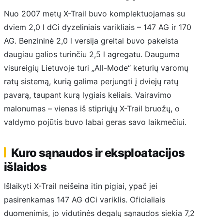
Nuo 2007 metų X-Trail buvo komplektuojamas su
dviem 2,0 l dCi dyzeliniais varikliais – 147 AG ir 170
AG. Benzininė 2,0 l versija greitai buvo pakeista
daugiau galios turinčiu 2,5 l agregatu. Dauguma
visureigių Lietuvoje turi „All-Mode“ keturių varomų
ratų sistemą, kurią galima perjungti į dviejų ratų
pavarą, taupant kurą lygiais keliais. Vairavimo
malonumas – vienas iš stipriųjų X-Trail bruožų, o
valdymo pojūtis buvo labai geras savo laikmečiui.
Kuro sąnaudos ir eksploatacijos
išlaidos
Išlaikyti X-Trail neišeina itin pigiai, ypač jei
pasirenkamas 147 AG dCi variklis. Oficialiais
duomenimis, jo vidutinės degalų sąnaudos siekia 7,2