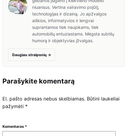
gebantis įsigilinti į kiekvieno modelio
niuansus. Vertina vairavimo pojūtį,
technologijas ir dizainą. Jo apžvalgos
aiškios, informatyvios ir lengvai
suprantamos tiek naujokams, tiek
automobilių entuziastams. Mėgsta subtilų
humorą ir objektyvias įžvalgas.
Daugiau straipsnių
→
Parašykite komentarą
El. pašto adresas nebus skelbiamas.
Būtini laukeliai
pažymėti
*
Komentaras
*