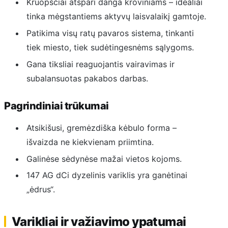
Kruopščiai atspari danga kroviniams – idealiai
tinka mėgstantiems aktyvų laisvalaikį gamtoje.
Patikima visų ratų pavaros sistema, tinkanti
tiek miesto, tiek sudėtingesnėms sąlygoms.
Gana tiksliai reaguojantis vairavimas ir
subalansuotas pakabos darbas.
Pagrindiniai trūkumai
Atsikišusi, gremėzdiška kėbulo forma –
išvaizda ne kiekvienam priimtina.
Galinėse sėdynėse mažai vietos kojoms.
147 AG dCi dyzelinis variklis yra ganėtinai
„ėdrus“.
Varikliai ir važiavimo ypatumai