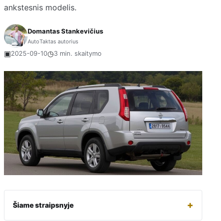
ankstesnis modelis.
Domantas Stankevičius
AutoTaktas autorius
▣
◷
2025-09-10
3 min. skaitymo
+
Šiame straipsnyje