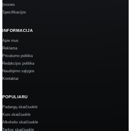
Įmonės
Specifikacijos
INFORMACIJA
Apie mus
Reklama
Privatumo politika
Redakcijos politika
Naudojimo sąlygos
Kontaktai
POPULIARU
Padangų skaičiuoklė
Kuro skaičiuoklė
Alkoholio skaičiuoklė
Taršos skaičiuoklė