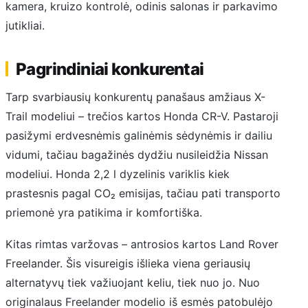
kamera, kruizo kontrolė, odinis salonas ir parkavimo
jutikliai.
Pagrindiniai konkurentai
Tarp svarbiausių konkurentų panašaus amžiaus X-
Trail modeliui – trečios kartos Honda CR-V. Pastaroji
pasižymi erdvesnėmis galinėmis sėdynėmis ir dailiu
vidumi, tačiau bagažinės dydžiu nusileidžia Nissan
modeliui. Honda 2,2 l dyzelinis variklis kiek
prastesnis pagal CO₂ emisijas, tačiau pati transporto
priemonė yra patikima ir komfortiška.
Kitas rimtas varžovas – antrosios kartos Land Rover
Freelander. Šis visureigis išlieka viena geriausių
alternatyvų tiek važiuojant keliu, tiek nuo jo. Nuo
originalaus Freelander modelio iš esmės patobulėjo