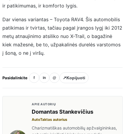
ir patikimumas, ir komforto lygis.
Dar vienas variantas – Toyota RAV4. Šis automobilis
patikimas ir tvirtas, tačiau pagal įrangos lygį iki 2012
metų atnaujinimo atsiliko nuo X-Trail, o bagažinė
kiek mažesnė, be to, užpakalinės durelės varstomos
į šoną, o ne į viršų.
Pasidalinkite
↗
Kopijuoti
f
in
@
APIE AUTORIŲ
Domantas Stankevičius
AutoTaktas autorius
Charizmatiškas automobilių apžvalgininkas,