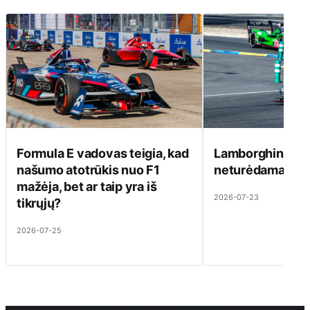
Formula E vadovas teigia, kad
Lamborghini ats
našumo atotrūkis nuo F1
neturėdama ką pa
mažėja, bet ar taip yra iš
2026-07-23
tikrųjų?
2026-07-25