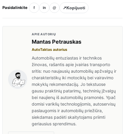
Pasidalinkite
↗
Kopijuoti
f
in
@
APIE AUTORIŲ
Mantas Petrauskas
AutoTaktas autorius
Automobilių entuziastas ir technikos
žinovas, rašantis apie įvairias transporto
sritis: nuo naujausių automobilių apžvalgų ir
charakteristikų iki motociklų bei vairavimo
mokyklų rekomendacijų. Jo tekstuose
gausu praktinių patarimų, techninių įžvalgų
bei naujienų iš automobilių pramonės. Ypač
domisi variklių technologijomis, autoservisų
paslaugomis ir automobilių priežiūra,
siekdamas padėti skaitytojams priimti
geriausius sprendimus.