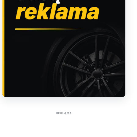
Sužinoti apie reklamą AutoTaktas portale
REKLAMA