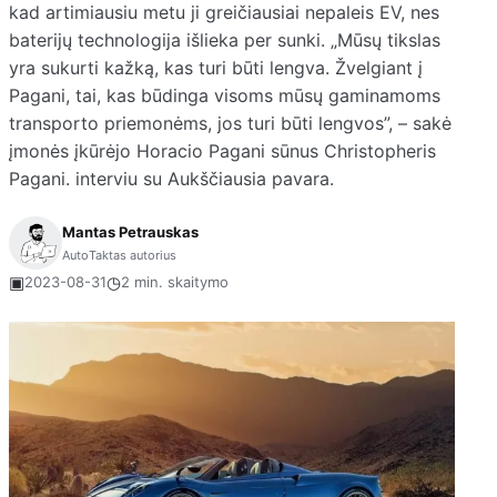
kad artimiausiu metu ji greičiausiai nepaleis EV, nes
baterijų technologija išlieka per sunki. „Mūsų tikslas
yra sukurti kažką, kas turi būti lengva. Žvelgiant į
Pagani, tai, kas būdinga visoms mūsų gaminamoms
transporto priemonėms, jos turi būti lengvos”, – sakė
įmonės įkūrėjo Horacio Pagani sūnus Christopheris
Pagani. interviu su Aukščiausia pavara.
Mantas Petrauskas
AutoTaktas autorius
▣
◷
2023-08-31
2 min. skaitymo