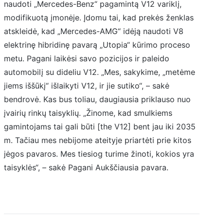
naudoti „Mercedes-Benz“ pagamintą V12 variklį,
modifikuotą įmonėje. Įdomu tai, kad prekės ženklas
atskleidė, kad „Mercedes-AMG“ idėją naudoti V8
elektrinę hibridinę pavarą „Utopia“ kūrimo proceso
metu. Pagani laikėsi savo pozicijos ir paleido
automobilį su dideliu V12. „Mes, sakykime, „metėme
jiems iššūkį“ išlaikyti V12, ir jie sutiko“, – sakė
bendrovė. Kas bus toliau, daugiausia priklauso nuo
įvairių rinkų taisyklių. „Žinome, kad smulkiems
gamintojams tai gali būti [the V12] bent jau iki 2035
m. Tačiau mes nebijome ateityje priartėti prie kitos
jėgos pavaros. Mes tiesiog turime žinoti, kokios yra
taisyklės“, – sakė Pagani Aukščiausia pavara.