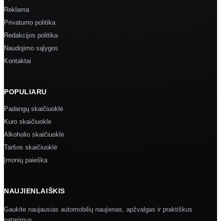
Reklama
Privatumo politika
Redakcijos politika
Naudojimo sąlygos
Kontaktai
POPULIARU
Padangų skaičiuoklė
Kuro skaičiuoklė
Alkoholio skaičiuoklė
Taršos skaičiuoklė
Įmonių paieška
NAUJIENLAIŠKIS
Gaukite naujausias automobilių naujienas, apžvalgas ir praktiškus
patarimus.