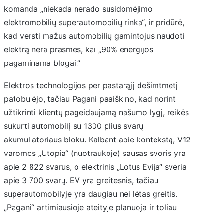
komanda „niekada nerado susidomėjimo
elektromobilių superautomobilių rinka“, ir pridūrė,
kad versti mažus automobilių gamintojus naudoti
elektrą nėra prasmės, kai „90% energijos
pagaminama blogai.”
Elektros technologijos per pastarąjį dešimtmetį
patobulėjo, tačiau Pagani paaiškino, kad norint
užtikrinti klientų pageidaujamą našumo lygį, reikės
sukurti automobilį su 1300 plius svarų
akumuliatoriaus bloku. Kalbant apie kontekstą, V12
varomos „Utopia“ (nuotraukoje) sausas svoris yra
apie 2 822 svarus, o elektrinis „Lotus Evija“ sveria
apie 3 700 svarų. EV yra greitesnis, tačiau
superautomobilyje yra daugiau nei lėtas greitis.
„Pagani“ artimiausioje ateityje planuoja ir toliau