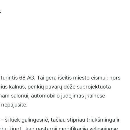
s
 turintis 68 AG. Tai gera išeitis miesto eismui: nors
tesnius kalnus, penkių pavarų dėžė suprojektuota
lnam salonui, automobilio judėjimas įkalnėse
 nepajusite.
 – ši kiek galingesnė, tačiau stipriau triukšminga ir
rbu žinoti, kad pastaroji modifikacija vėlesniuose