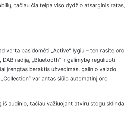
ių, tačiau čia telpa viso dydžio atsarginis ratas,
d verta pasidomėti „Active“ lygiu – ten rasite oro
, DAB radiją, „Bluetooth“ ir galimybę reguliuoti
čiai įrengtas beraktis užvedimas, galinio vaizdo
o „Collection“ variantas siūlo automatinį oro
 iš audinio, tačiau važiuojant atviru stogu sklinda