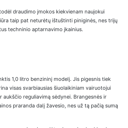
odėl draudimo įmokos kiekvienam naujokui
ra taip pat neturėtų ištuštinti piniginės, nes trijų
us techninio aptarnavimo įkainius.
ktis 1,0 litro benzininį modelį. Jis pigesnis tiek
krina visas svarbiausias šiuolaikiniam vairuotojui
 ir aukščio reguliavimą sėdynei. Brangesnės ir
kainos praranda dalį žavesio, nes už tą pačią sumą