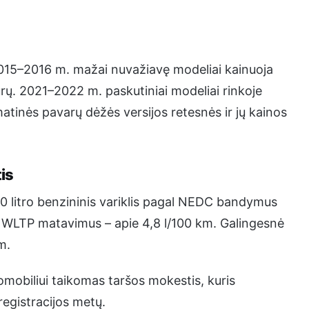
2015–2016 m. mažai nuvažiavę modeliai kainuoja
ų. 2021–2022 m. paskutiniai modeliai rinkoje
atinės pavarų dėžės versijos retesnės ir jų kainos
is
1,0 litro benzininis variklis pagal NEDC bandymus
us WLTP matavimus – apie 4,8 l/100 km. Galingesnė
m.
omobiliui taikomas taršos mokestis, kuris
registracijos metų.