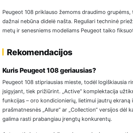
Peugeot 108 priklauso žemoms draudimo grupėms, t
dažnai nebūna didelė našta. Reguliari techninė priežiū
metų ir senesniems modeliams Peugeot taiko fiksuot
Rekomendacijos
Kuris Peugeot 108 geriausias?
Peugeot 108 stipriausias mieste, todėl logiškiausia rin
įsigyjant, tiek prižiūrint. „Active“ komplektacija užti
funkcijas – oro kondicionierių, lietimui jautrų ekraną
prašmatnesnės „Allure“ ar „Collection“ versijos dėl 
galima rasti prabangiau įrengtų konkurentų.