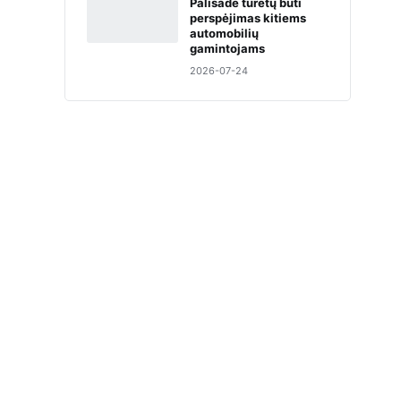
Palisade turėtų būti
perspėjimas kitiems
automobilių
gamintojams
2026-07-24