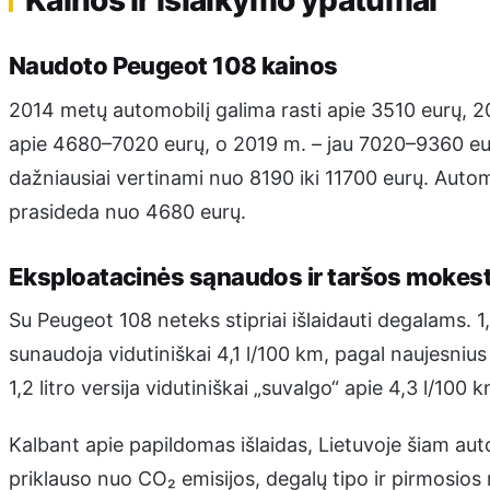
Naudoto Peugeot 108 kainos
2014 metų automobilį galima rasti apie 3510 eurų, 
apie 4680–7020 eurų, o 2019 m. – jau 7020–9360 eur
dažniausiai vertinami nuo 8190 iki 11700 eurų. Autom
prasideda nuo 4680 eurų.
Eksploatacinės sąnaudos ir taršos mokest
Su Peugeot 108 neteks stipriai išlaidauti degalams. 
sunaudoja vidutiniškai 4,1 l/100 km, pagal naujesni
1,2 litro versija vidutiniškai „suvalgo“ apie 4,3 l/100 k
Kalbant apie papildomas išlaidas, Lietuvoje šiam aut
priklauso nuo CO₂ emisijos, degalų tipo ir pirmosios 