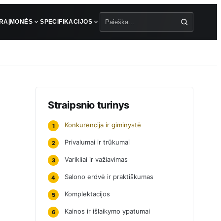
ŪRA
ĮMONĖS
SPECIFIKACIJOS
Paieška
Straipsnio turinys
Konkurencija ir giminystė
1
Privalumai ir trūkumai
2
Varikliai ir važiavimas
3
Salono erdvė ir praktiškumas
4
Komplektacijos
5
Kainos ir išlaikymo ypatumai
6