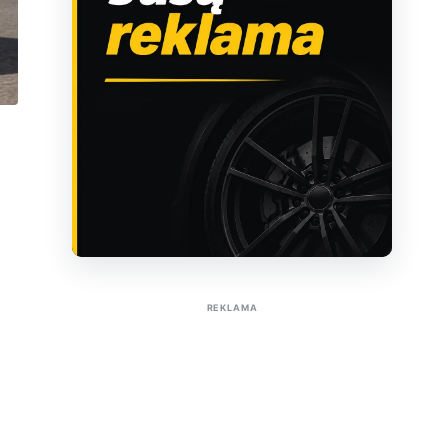
Sužinoti apie reklamą AutoTaktas portale
REKLAMA