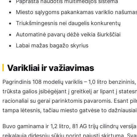
Paprasta naudotis multimedijos sistema
Miesto sąlygoms pakankamas variklio našuma
Triukšmingesnis nei daugelis konkurentų
Automatinė pavarų dėžė veikia šiurkščiai
Labai mažas bagažo skyrius
Varikliai ir važiavimas
Pagrindinis 108 modelių variklis – 1,0 litro benzininis,
trūksta galios įsibėgėjant į greitkelį ar lipant į sta
racionaliai su gerai parinktomis pavaromis. Esant pi
tampa lėtesnis, tačiau miesto gatvėse to dažniausiai
Buvo gaminama ir 1,2 litro, 81 AG trijų cilindrų versija
reikalauja didesnių sūkių norint pajusti skirtumą. Sva