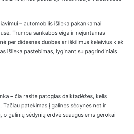
avimui – automobilis išlieka pakankamai
 pusė. Trumpa sankabos eiga ir nejuntamas
onė per didesnes duobes ar iškilimus keleivius kiek
as išlieka pastebimas, lyginant su pagrindiniais
anka – čia rasite patogias daiktadėžes, kelis
ės. Tačiau patekimas į galines sėdynes net ir
, o galinių sėdynių erdvė suaugusiems gerokai