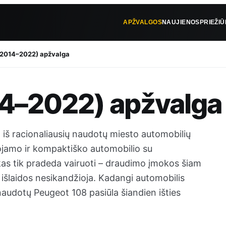
APŽVALGOS
NAUJIENOS
PRIEŽI
(2014–2022) apžvalga
4–2022) apžvalga
iš racionaliausių naudotų miesto automobilių
ojamo ir kompaktiško automobilio su
 kas tik pradeda vairuoti – draudimo įmokos šiam
 išlaidos nesikandžioja. Kadangi automobilis
 naudotų Peugeot 108 pasiūla šiandien išties