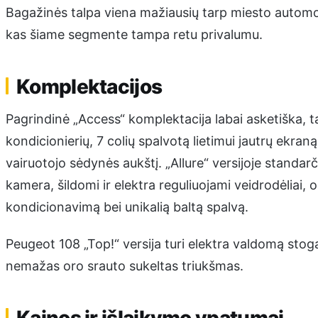
Bagažinės talpa viena mažiausių tarp miesto automobil
kas šiame segmente tampa retu privalumu.
Komplektacijos
Pagrindinė „Access“ komplektacija labai asketiška, ta
kondicionierių, 7 colių spalvotą lietimui jautrų ekraną
vairuotojo sėdynės aukštį. „Allure“ versijoje standar
kamera, šildomi ir elektra reguliuojami veidrodėliai, 
kondicionavimą bei unikalią baltą spalvą.
Peugeot 108 „Top!“ versija turi elektra valdomą stogą
nemažas oro srauto sukeltas triukšmas.
Kainos ir išlaikymo ypatumai