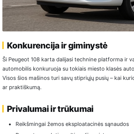
Konkurencija ir giminystė
Ši Peugeot 108 karta dalijasi technine platforma ir va
automobilis konkuruoja su tokiais miesto klasės aut
Visos šios mašinos turi savų stipriųjų pusių – kai kur
ar praktiškumą.
Privalumai ir trūkumai
Reikšmingai žemos eksploatacinės sąnaudos