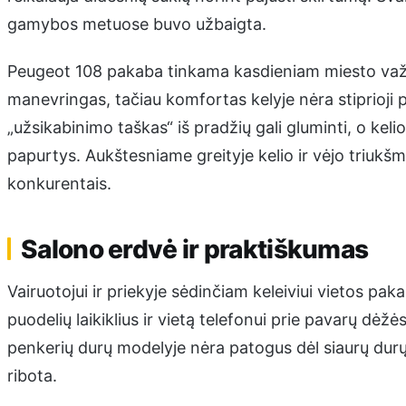
gamybos metuose buvo užbaigta.
Peugeot 108 pakaba tinkama kasdieniam miesto važi
manevringas, tačiau komfortas kelyje nėra stiprioji
„užsikabinimo taškas“ iš pradžių gali gluminti, o keli
papurtys. Aukštesniame greityje kelio ir vėjo triukšm
konkurentais.
Salono erdvė ir praktiškumas
Vairuotojui ir priekyje sėdinčiam keleiviui vietos pak
puodelių laikiklius ir vietą telefonui prie pavarų dėž
penkerių durų modelyje nėra patogus dėl siaurų durų
ribota.