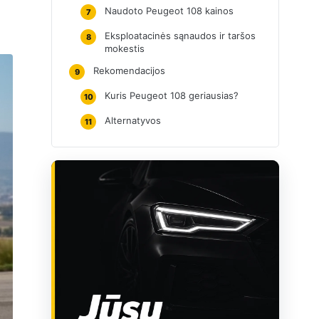
Naudoto Peugeot 108 kainos
7
Eksploatacinės sąnaudos ir taršos
8
mokestis
Rekomendacijos
9
Kuris Peugeot 108 geriausias?
10
Alternatyvos
11