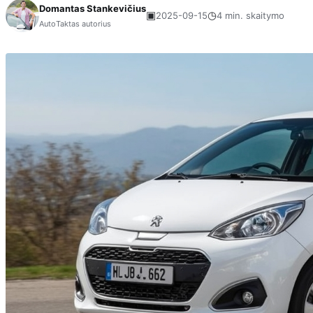
Domantas Stankevičius
▣
◷
2025-09-15
4 min. skaitymo
AutoTaktas autorius